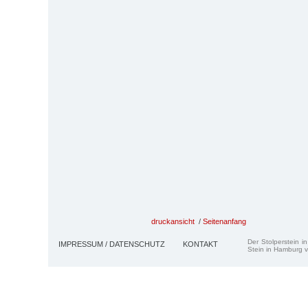
druckansicht
/
Seitenanfang
Der Stolperstein i
IMPRESSUM / DATENSCHUTZ
KONTAKT
Stein in Hamburg v