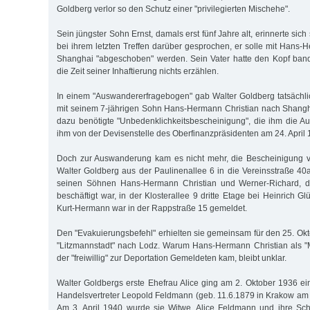
Goldberg verlor so den Schutz einer "privilegierten Mischehe".
Sein jüngster Sohn Ernst, damals erst fünf Jahre alt, erinnerte sich
bei ihrem letzten Treffen darüber gesprochen, er solle mit Hans-
Shanghai "abgeschoben" werden. Sein Vater hatte den Kopf band
die Zeit seiner Inhaftierung nichts erzählen.
In einem "Auswandererfragebogen" gab Walter Goldberg tatsächlic
mit seinem 7-jährigen Sohn Hans-Hermann Christian nach Shangh
dazu benötigte "Unbedenklichkeitsbescheinigung", die ihm die Au
ihm von der Devisenstelle des Oberfinanzpräsidenten am 24. April 19
Doch zur Auswanderung kam es nicht mehr, die Bescheinigung ve
Walter Goldberg aus der Paulinenallee 6 in die Vereinsstraße 40a
seinen Söhnen Hans-Hermann Christian und Werner-Richard, de
beschäftigt war, in der Klosterallee 9 dritte Etage bei Heinrich Gl
Kurt-Hermann war in der Rappstraße 15 gemeldet.
Den "Evakuierungsbefehl" erhielten sie gemeinsam für den 25. Okt
"Litzmannstadt" nach Lodz. Warum Hans-Hermann Christian als "Mi
der "freiwillig" zur Deportation Gemeldeten kam, bleibt unklar.
Walter Goldbergs erste Ehefrau Alice ging am 2. Oktober 1936 e
Handelsvertreter Leopold Feldmann (geb. 11.6.1879 in Krakow am
Am 3. April 1940 wurde sie Witwe. Alice Feldmann und ihre Sch