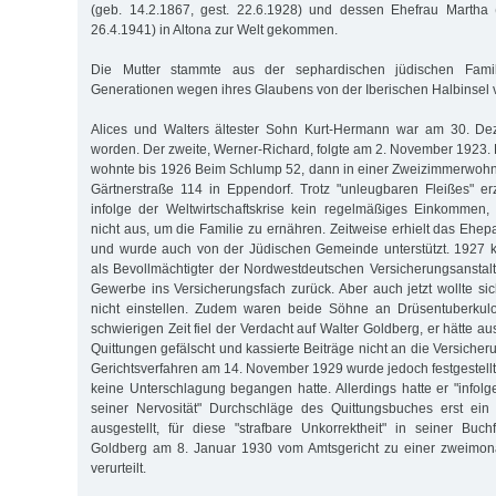
(geb. 14.2.1867, gest. 22.6.1928) und dessen Ehefrau Martha (
26.4.1941) in Altona zur Welt gekommen.
Die Mutter stammte aus der sephardischen jüdischen Famil
Generationen wegen ihres Glaubens von der Iberischen Halbinsel 
Alices und Walters ältester Sohn Kurt-Hermann war am 30. D
worden. Der zweite, Werner-Richard, folgte am 2. November 1923
wohnte bis 1926 Beim Schlump 52, dann in einer Zweizimmerwohn
Gärtnerstraße 114 in Eppendorf. Trotz "unleugbaren Fleißes" er
infolge der Weltwirtschaftskrise kein regelmäßiges Einkommen, 
nicht aus, um die Familie zu ernähren. Zeitweise erhielt das Ehe
und wurde auch von der Jüdischen Gemeinde unterstützt. 1927 k
als Bevollmächtigter der Nordwestdeutschen Versicherungsansta
Gewerbe ins Versicherungsfach zurück. Aber auch jetzt wollte sic
nicht einstellen. Zudem waren beide Söhne an Drüsentuberkulos
schwierigen Zeit fiel der Verdacht auf Walter Goldberg, er hätte a
Quittungen gefälscht und kassierte Beiträge nicht an die Versicher
Gerichtsverfahren am 14. November 1929 wurde jedoch festgestellt
keine Unterschlagung begangen hatte. Allerdings hatte er "infol
seiner Nervosität" Durchschläge des Quittungsbuches erst ein
ausgestellt, für diese "strafbare Unkorrektheit" in seiner Bu
Goldberg am 8. Januar 1930 vom Amtsgericht zu einer zweimona
verurteilt.