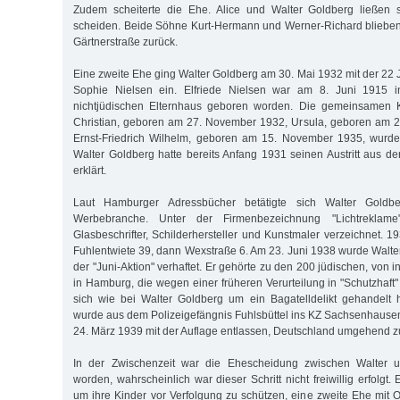
Zudem scheiterte die Ehe. Alice und Walter Goldberg ließen 
scheiden. Beide Söhne Kurt-Hermann und Werner-Richard blieben 
Gärtnerstraße zurück.
Eine zweite Ehe ging Walter Goldberg am 30. Mai 1932 mit der 22 
Sophie Nielsen ein. Elfriede Nielsen war am 8. Juni 1915 
nichtjüdischen Elternhaus geboren worden. Die gemeinsamen 
Christian, geboren am 27. November 1932, Ursula, geboren am 
Ernst-Friedrich Wilhelm, geboren am 15. November 1935, wurden
Walter Goldberg hatte bereits Anfang 1931 seinen Austritt aus 
erklärt.
Laut Hamburger Adressbücher betätigte sich Walter Gold
Werbebranche. Unter der Firmenbezeichnung "Lichtrekla
Glasbeschrifter, Schilderhersteller und Kunstmaler verzeichnet. 1
Fuhlentwiete 39, dann Wexstraße 6. Am 23. Juni 1938 wurde Wal
der "Juni-Aktion" verhaftet. Er gehörte zu den 200 jüdischen, vo
in Hamburg, die wegen einer früheren Verurteilung in "Schutzhaf
sich wie bei Walter Goldberg um ein Bagatelldelikt gehandelt 
wurde aus dem Polizeigefängnis Fuhlsbüttel ins KZ Sachsenhausen 
24. März 1939 mit der Auflage entlassen, Deutschland umgehend z
In der Zwischenzeit war die Ehescheidung zwischen Walter un
worden, wahrscheinlich war dieser Schritt nicht freiwillig erfolgt.
um ihre Kinder vor Verfolgung zu schützen, eine zweite Ehe mit O