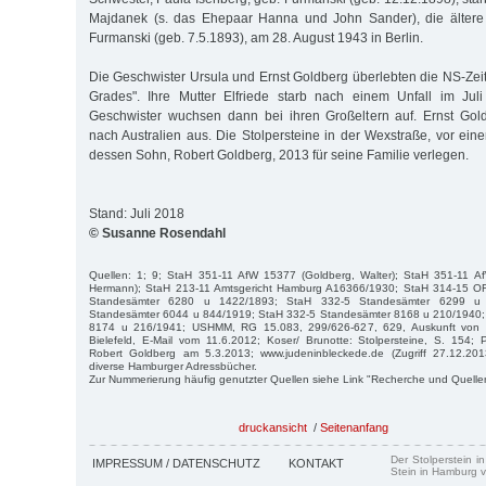
Majdanek (s. das Ehepaar Hanna und John Sander), die ältere
Furmanski (geb. 7.5.1893), am 28. August 1943 in Berlin.
Die Geschwister Ursula und Ernst Goldberg überlebten die NS-Zeit
Grades". Ihre Mutter Elfriede starb nach einem Unfall im Ju
Geschwister wuchsen dann bei ihren Großeltern auf. Ernst Gol
nach Australien aus. Die Stolpersteine in der Wexstraße, vor ein
dessen Sohn, Robert Goldberg, 2013 für seine Familie verlegen.
Stand: Juli 2018
© Susanne Rosendahl
Quellen: 1; 9; StaH 351-11 AfW 15377 (Goldberg, Walter); StaH 351-11 A
Hermann); StaH 213-11 Amtsgericht Hamburg A16366/1930; StaH 314-15 O
Standesämter 6280 u 1422/1893; StaH 332-5 Standesämter 6299 u
Standesämter 6044 u 844/1919; StaH 332-5 Standesämter 8168 u 210/1940;
8174 u 216/1941; USHMM, RG 15.083, 299/626-627, 629, Auskunft von Fr
Bielefeld, E-Mail vom 11.6.2012; Koser/ Brunotte: Stolpersteine, S. 154; 
Robert Goldberg am 5.3.2013; www.judeninbleckede.de (Zugriff 27.12.20
diverse Hamburger Adressbücher.
Zur Nummerierung häufig genutzter Quellen siehe Link "Recherche und Quelle
druckansicht
/
Seitenanfang
Der Stolperstein i
IMPRESSUM / DATENSCHUTZ
KONTAKT
Stein in Hamburg v