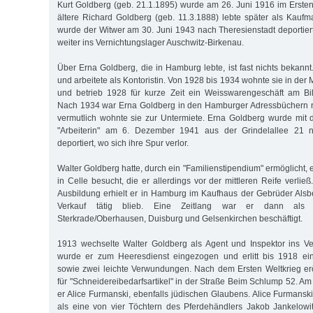
Kurt Goldberg (geb. 21.1.1895) wurde am 26. Juni 1916 im Ersten 
ältere Richard Goldberg (geb. 11.3.1888) lebte später als Kaufma
wurde der Witwer am 30. Juni 1943 nach Theresienstadt deportie
weiter ins Vernichtungslager Auschwitz-Birkenau.
Über Erna Goldberg, die in Hamburg lebte, ist fast nichts bekannt
und arbeitete als Kontoristin. Von 1928 bis 1934 wohnte sie in der 
und betrieb 1928 für kurze Zeit ein Weisswarengeschäft am B
Nach 1934 war Erna Goldberg in den Hamburger Adressbüchern ni
vermutlich wohnte sie zur Untermiete. Erna Goldberg wurde mit
"Arbeiterin" am 6. Dezember 1941 aus der Grindelallee 21 n
deportiert, wo sich ihre Spur verlor.
Walter Goldberg hatte, durch ein "Familienstipendium" ermöglicht, 
in Celle besucht, die er allerdings vor der mittleren Reife verli
Ausbildung erhielt er in Hamburg im Kaufhaus der Gebrüder Alsb
Verkauf tätig blieb. Eine Zeitlang war er dann als H
Sterkrade/Oberhausen, Duisburg und Gelsenkirchen beschäftigt.
1913 wechselte Walter Goldberg als Agent und Inspektor ins Ve
wurde er zum Heeresdienst eingezogen und erlitt bis 1918 ei
sowie zwei leichte Verwundungen. Nach dem Ersten Weltkrieg erö
für "Schneidereibedarfsartikel" in der Straße Beim Schlump 52. Am 
er Alice Furmanski, ebenfalls jüdischen Glaubens. Alice Furmansk
als eine von vier Töchtern des Pferdehändlers Jakob Jankelow