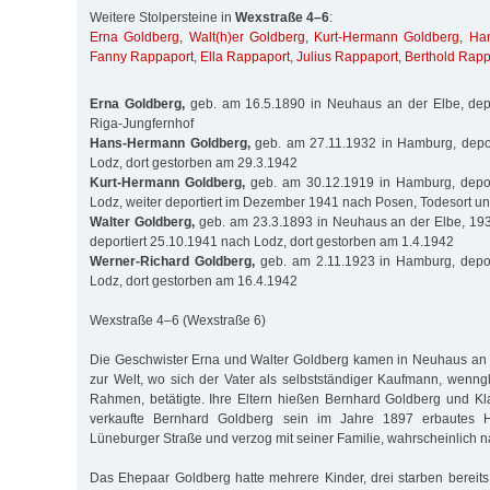
Weitere Stolpersteine in
Wexstraße 4–6
:
Erna Goldberg
,
Walt(h)er Goldberg
,
Kurt-Hermann Goldberg
,
Ha
Fanny Rappaport
,
Ella Rappaport
,
Julius Rappaport
,
Berthold Rapp
Erna Goldberg,
geb. am 16.5.1890 in Neuhaus an der Elbe, depo
Riga-Jungfernhof
Hans-Hermann Goldberg,
geb. am 27.11.1932 in Hamburg, depor
Lodz, dort gestorben am 29.3.1942
Kurt-Hermann Goldberg,
geb. am 30.12.1919 in Hamburg, depor
Lodz, weiter deportiert im Dezember 1941 nach Posen, Todesort u
Walter Goldberg,
geb. am 23.3.1893 in Neuhaus an der Elbe, 1
deportiert 25.10.1941 nach Lodz, dort gestorben am 1.4.1942
Werner-Richard Goldberg,
geb. am 2.11.1923 in Hamburg, depor
Lodz, dort gestorben am 16.4.1942
Wexstraße 4–6 (Wexstraße 6)
Die Geschwister Erna und Walter Goldberg kamen in Neuhaus an 
zur Welt, wo sich der Vater als selbstständiger Kaufmann, wenn
Rahmen, betätigte. Ihre Eltern hießen Bernhard Goldberg und Kl
verkaufte Bernhard Goldberg sein im Jahre 1897 erbautes 
Lüneburger Straße und verzog mit seiner Familie, wahrscheinlich n
Das Ehepaar Goldberg hatte mehrere Kinder, drei starben bereits 