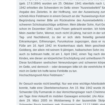
(geb. 17.6.1894) wurden am 25. Oktober 1941 ebenfalls nach Lo
1942 erhielten die Schwestern im Getto einen "Ausreisebefehl" fü
Angabe des Zielortes. In der Hoffnung, von der Ausweisung zur
schrieb Alice Feldmann in einem Gesuch an die "Ausweisungs-Komm
Begründung meiner Bitte um Rücknahme des Ausreisebefehls nu
schweren Schicksalsschläge anführen. Mein ältester Sohn, Kurt Gold
schon im Dezember 1941 nach Posen gebracht worden. Ich hörte
Mein zweiter Sohn, Werner, noch nicht 18-jährig, hat sich in der s
Tag- und Nachtdienst, zu der er sich stets freiwillig gemel
Erkrankungen, Erfrierungen, Furunkulose zugezogen, dass er n
Füße am 16. April 1942 im Krankenhaus starb. Mein geschie
Goldberg, der allein mit seinem 9-jährigen, halbarischen Sohn in
auch zu betreuen hatte, ist am 1. April 1942, einen Tag nach d
Kindes, wie dieser an körperlicher Erschöpfung und unheilbaren F
Diese furchtbaren seelischen Verwundungen und schweren körperlic
im Getto, und dennoch – oder deswegen bitte ich die verehrliche 
mich im Getto! Ich hoffe keine Fehlbitte zu tun.
Hochachtungsvoll Alice Feldmann."
Ihr Gesuch wurde nicht bewilligt. Nur wer eine wichtige Arbeitsste
konnte, hatte eine Überlebenschance. Am 15. Mai 1942 wurde Al
Schwester Elly Furmanski in das Vernichtungslager nach Chelmn
am Tage ihrer Ankunft im mobilen Gaswagen ermordet. (An Alice 
dem 29. März 2005 im Woldsenweg 9 der tausendste Stolper
Schwester, Paula Isenberg, geb. Furmanski (geb. 12.12.1898), sta