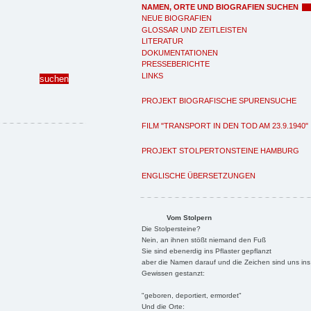
NAMEN, ORTE UND BIOGRAFIEN SUCHEN
NEUE BIOGRAFIEN
GLOSSAR UND ZEITLEISTEN
LITERATUR
DOKUMENTATIONEN
PRESSEBERICHTE
LINKS
PROJEKT BIOGRAFISCHE SPURENSUCHE
FILM "TRANSPORT IN DEN TOD AM 23.9.1940"
PROJEKT STOLPERTONSTEINE HAMBURG
ENGLISCHE ÜBERSETZUNGEN
Vom Stolpern
Die Stolpersteine?
Nein, an ihnen stößt niemand den Fuß
Sie sind ebenerdig ins Pflaster gepflanzt
aber die Namen darauf und die Zeichen sind uns ins
Gewissen gestanzt:
"geboren, deportiert, ermordet"
Und die Orte: