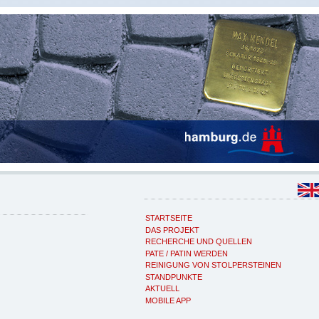
STARTSEITE
DAS PROJEKT
RECHERCHE UND QUELLEN
PATE / PATIN WERDEN
REINIGUNG VON STOLPERSTEINEN
STANDPUNKTE
AKTUELL
MOBILE APP