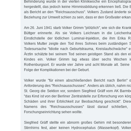
Behinderung wurde in der vierten Klinikwoche ein Encephalogra
hergestellt, das jedoch keine Hirnmissbildung erkennen ließ. Di
als Bericht an den "Reichsausschuss". Volkers Zustand änderte si
Beziehung zur Umwelt schien zu sein, dass er den Großvater erkan
Am 26. Juni 1941 starb Volker Grimm "plötzlich", wie sich die Kra
Büttger erinnerte. Als sie Volkers Leichnam in die Leichenha
Einstichstelle der tödlichen Luminal-Injektion, die ihm Erika R
Volkers Mutter zeigte den Tod ihres Sohnes beim zuständigen 
Todesursache "Idiotie nach Geburtstrauma, Kreislaufschwäche" 
Ärztin schätzte bei seinem Tod seinen geistigen Stand als den ei
Kindes ein. Volker Grimm lag etwas über sechs Wochen i
Rothenburgsort. Er wurde vier Jahre und acht Monate alt. Sein
Folge der Komplikationen bei der Geburt.
Volker wurde "für einen abschließenden Bericht nach Berlin" o
Anforderung des "Reichsausschusses". Anders als üblich, nahm ni
St. Georg die Sektion vor, sondern Siegfried Gräff vom AK Barmbe
"das Kind ist von der Berliner Zentralstelle zur Erforschung von kö
Schäden und ihrer Erblichkeit zur Beobachtung geschickt". Die
Namens des "Reichsausschusses" lässt darauf schließen,
Forschungseinrichtung sehen wollte.
Siegfried Gräff stellte ein abnorm großes Gehirn mit besonder
Stirnhirns fest, aber keinen Hydrocephalus (Wasserkopf). Volk