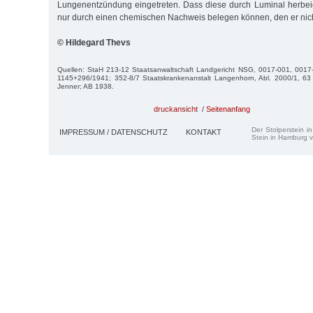
Lungenentzündung eingetreten. Dass diese durch Luminal herbeig
nur durch einen chemischen Nachweis belegen können, den er nich
© Hildegard Thevs
Quellen: StaH 213-12 Staatsanwaltschaft Landgericht NSG, 0017-001, 0017
1145+296/1941; 352-8/7 Staatskrankenanstalt Langenhorn, Abl. 2000/1, 63
Jenner; AB 1938.
druckansicht
/
Seitenanfang
Der Stolperstein i
IMPRESSUM / DATENSCHUTZ
KONTAKT
Stein in Hamburg v