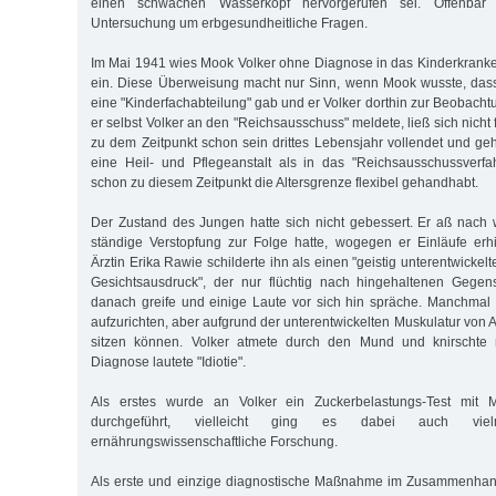
einen schwachen Wasserkopf hervorgerufen sei. Offenbar
Untersuchung um erbgesundheitliche Fragen.
Im Mai 1941 wies Mook Volker ohne Diagnose in das Kinderkrank
ein. Diese Überweisung macht nur Sinn, wenn Mook wusste, dass
eine "Kinderfachabteilung" gab und er Volker dorthin zur Beobacht
er selbst Volker an den "Reichsausschuss" meldete, ließ sich nicht f
zu dem Zeitpunkt schon sein drittes Lebensjahr vollendet und geh
eine Heil- und Pflegeanstalt als in das "Reichsausschussverfa
schon zu diesem Zeitpunkt die Altersgrenze flexibel gehandhabt.
Der Zustand des Jungen hatte sich nicht gebessert. Er aß nach 
ständige Verstopfung zur Folge hatte, wogegen er Einläufe erh
Ärztin Erika Rawie schilderte ihn als einen "geistig unterentwickel
Gesichtsausdruck", der nur flüchtig nach hingehaltenen Gegen
danach greife und einige Laute vor sich hin spräche. Manchmal 
aufzurichten, aber aufgrund der unterentwickelten Muskulatur von
sitzen können. Volker atmete durch den Mund und knirschte 
Diagnose lautete "Idiotie".
Als erstes wurde an Volker ein Zuckerbelastungs-Test mit Mö
durchgeführt, vielleicht ging es dabei auch vi
ernährungswissenschaftliche Forschung.
Als erste und einzige diagnostische Maßnahme im Zusammenhang 