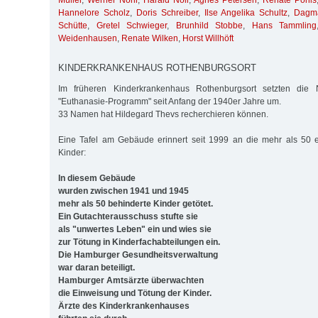
Müller
,
Werner Nohr
,
Harald Noll
,
Agnes Petersen
,
Renate Pöhls
Hannelore Scholz
,
Doris Schreiber
,
Ilse Angelika Schultz
,
Dagma
Schütte
,
Gretel Schwieger
,
Brunhild Stobbe
,
Hans Tammling
Weidenhausen
,
Renate Wilken
,
Horst Willhöft
KINDERKRANKENHAUS ROTHENBURGSORT
Im früheren Kinderkrankenhaus Rothenburgsort setzten die Na
"Euthanasie-Programm" seit Anfang der 1940er Jahre um.
33 Namen hat Hildegard Thevs recherchieren können.
Eine Tafel am Gebäude erinnert seit 1999 an die mehr als 50
Kinder:
In diesem Gebäude
wurden zwischen 1941 und 1945
mehr als 50 behinderte Kinder getötet.
Ein Gutachterausschuss stufte sie
als "unwertes Leben" ein und wies sie
zur Tötung in Kinderfachabteilungen ein.
Die Hamburger Gesundheitsverwaltung
war daran beteiligt.
Hamburger Amtsärzte überwachten
die Einweisung und Tötung der Kinder.
Ärzte des Kinderkrankenhauses