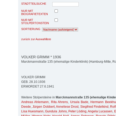
STADTTEILSUCHE
NUR MIT
BIOGRAFIETEXTEN
NUR MIT
STOLPERTONSTEIN
SORTIERUNG
zurück zur Auswahlliste
VOLKER GRIMM * 1936
Marckmannstraße 135 (ehemalige Kinderklinik) (Hamburg-Mitte, Ro
VOLKER GRIMM
GEB. 28.10.1936
ERMORDET 27.6.1941
Weitere Stolpersteine in
Marckmannstraße 135 (ehemalige Kinder
Andreas Ahlemann
,
Rita Ahrens
,
Ursula Bade
,
Hermann Beekhu
Deede
,
Jürgen Dobbert
,
Anneliese Drost
,
Siegfried Findelkind
,
Rolf
Lisa Huesmann
,
Gundula Johns
,
Peter Löding
,
Angela Lucassen
,
E