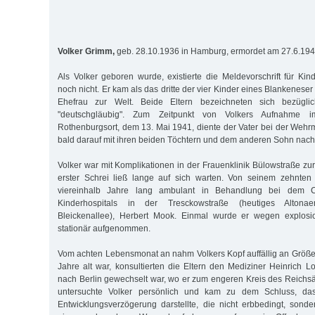
Volker Grimm,
geb. 28.10.1936 in Hamburg, ermordet am 27.6.19
Als Volker geboren wurde, existierte die Meldevorschrift für Ki
noch nicht. Er kam als das dritte der vier Kinder eines Blankeneser
Ehefrau zur Welt. Beide Eltern bezeichneten sich bezüglic
"deutschgläubig". Zum Zeitpunkt von Volkers Aufnahme i
Rothenburgsort, dem 13. Mai 1941, diente der Vater bei der Wehrm
bald darauf mit ihren beiden Töchtern und dem anderen Sohn nach 
Volker war mit Komplikationen in der Frauenklinik Bülowstraße z
erster Schrei ließ lange auf sich warten. Von seinem zehnte
viereinhalb Jahre lang ambulant in Behandlung bei dem Ch
Kinderhospitals in der Tresckowstraße (heutiges Altonae
Bleickenallee), Herbert Mook. Einmal wurde er wegen explosi
stationär aufgenommen.
Vom achten Lebensmonat an nahm Volkers Kopf auffällig an Größe z
Jahre alt war, konsultierten die Eltern den Mediziner Heinrich L
nach Berlin gewechselt war, wo er zum engeren Kreis des Reichsär
untersuchte Volker persönlich und kam zu dem Schluss, da
Entwicklungsverzögerung darstellte, die nicht erbbedingt, sond