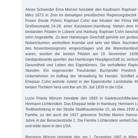
Alices Schwester Erna Münzer heiratete den Kaufmann Raphael
März 1873 in Znin im damaligen preußischen Regierungsbezirk
Posen (heute Polen). Raphael Cohn war Inhaber der Firma W
Großneumarkt 24-26, einer Kurzwaren-Handlung. Neben dem 
bestanden Filialen in Lübeck und Harburg. Raphael Cohn beschä
zehn Angestellte. Zu dem Hamburger Geschäft gehörte ein großes
Nebenräumen, wertvollem Inventar und sehr viel Ware. Nachde
des Novemberpogroms eingeschlagen und die Warenbeständ
waren, wurden die beiden Filialen am 10. November 1938
Gestapobeamte sperrten das Hamburger Hauptgeschäft zu, verbun
Gesundheit und Leben des Eigentümers. Sie verhafteten Raph
Stunden. Ein sogenannter Treuhänder, Buchprüfer Friedrich
Unternehmen im Auftrag der Verwaltung für Handel, Schiffart
Ehepaar Cohn wohnte zuletzt in der Eppendorfer Landstraße 48.
beiden Töchtern Vera und Ilse am 30. Juli 1939 in die USA.
Lucie Frieda Münzer heiratete den 1893 in Gadebusch/Meckle
Hermann Lichtenstein. Das Ehepaar lebte in Hamburg. Hermann Lic
Textilvertretung in der Straße Stadthausbrücke 15, ab etwa 1930
Familie, zu der auch die 1927 geborene Tochter Marion Hanna 
Jahre in der Beneckestraße 2. Die Familie Lichtenstein verließ D
und lebte dann in den USA.
Marianne Münzer heiratete den am 1. Dezember 1882 in Wie