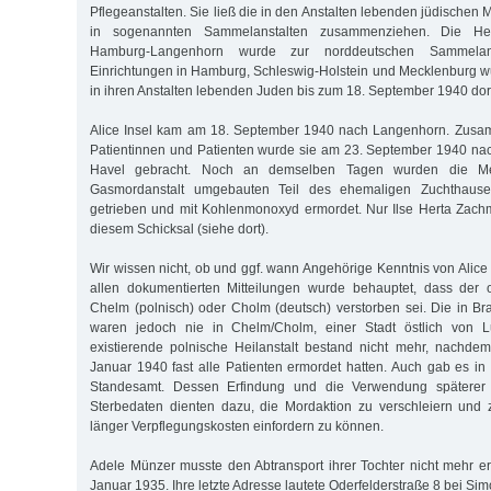
Pflegeanstalten. Sie ließ die in den Anstalten lebenden jüdische
in sogenannten Sammelanstalten zusammenziehen. Die Heil
Hamburg-Langenhorn wurde zur norddeutschen Sammelanst
Einrichtungen in Hamburg, Schleswig-Holstein und Mecklenburg 
in ihren Anstalten lebenden Juden bis zum 18. September 1940 dort
Alice Insel kam am 18. September 1940 nach Langenhorn. Zusa
Patientinnen und Patienten wurde sie am 23. September 1940 na
Havel gebracht. Noch an demselben Tagen wurden die M
Gasmordanstalt umgebauten Teil des ehemaligen Zuchthaus
getrieben und mit Kohlenmonoxyd ermordet. Nur Ilse Herta Zac
diesem Schicksal (siehe dort).
Wir wissen nicht, ob und ggf. wann Angehörige Kenntnis von Alice I
allen dokumentierten Mitteilungen wurde behauptet, dass der o
Chelm (polnisch) oder Cholm (deutsch) verstorben sei. Die in 
waren jedoch nie in Chelm/Cholm, einer Stadt östlich von Lu
existierende polnische Heilanstalt bestand nicht mehr, nachde
Januar 1940 fast alle Patienten ermordet hatten. Auch gab es i
Standesamt. Dessen Erfindung und die Verwendung späterer a
Sterbedaten dienten dazu, die Mordaktion zu verschleiern und 
länger Verpflegungskosten einfordern zu können.
Adele Münzer musste den Abtransport ihrer Tochter nicht mehr er
Januar 1935. Ihre letzte Adresse lautete Oderfelderstraße 8 bei Sim