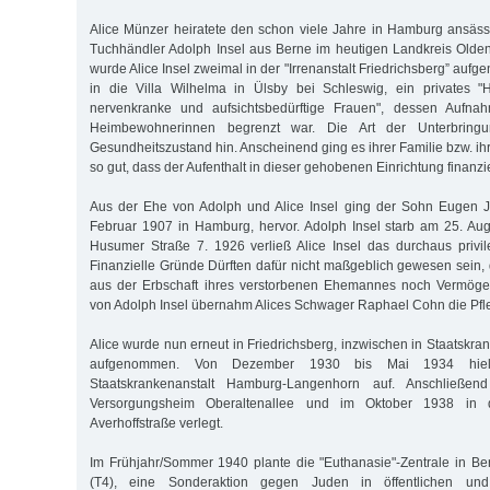
Alice Münzer heiratete den schon viele Jahre in Hamburg ansäs
Tuchhändler Adolph Insel aus Berne im heutigen Landkreis Olde
wurde Alice Insel zweimal in der "Irrenanstalt Friedrichsberg” au
in die Villa Wilhelma in Ülsby bei Schleswig, ein privates 
nervenkranke und aufsichtsbedürftige Frauen", dessen Aufnah
Heimbewohnerinnen begrenzt war. Die Art der Unterbringu
Gesundheitszustand hin. Anscheinend ging es ihrer Familie bzw. i
so gut, dass der Aufenthalt in dieser gehobenen Einrichtung finanzi
Aus der Ehe von Adolph und Alice Insel ging der Sohn Eugen J
Februar 1907 in Hamburg, hervor. Adolph Insel starb am 25. Au
Husumer Straße 7. 1926 verließ Alice Insel das durchaus privil
Finanzielle Gründe Dürften dafür nicht maßgeblich gewesen sein, 
aus der Erbschaft ihres verstorbenen Ehemannes noch Vermög
von Adolph Insel übernahm Alices Schwager Raphael Cohn die Pfleg
Alice wurde nun erneut in Friedrichsberg, inzwischen in Staatskr
aufgenommen. Von Dezember 1930 bis Mai 1934 hiel
Staatskrankenanstalt Hamburg-Langenhorn auf. Anschließe
Versorgungsheim Oberaltenallee und im Oktober 1938 in 
Averhoffstraße verlegt.
Im Frühjahr/Sommer 1940 plante die "Euthanasie"-Zentrale in Berl
(T4), eine Sonderaktion gegen Juden in öffentlichen und