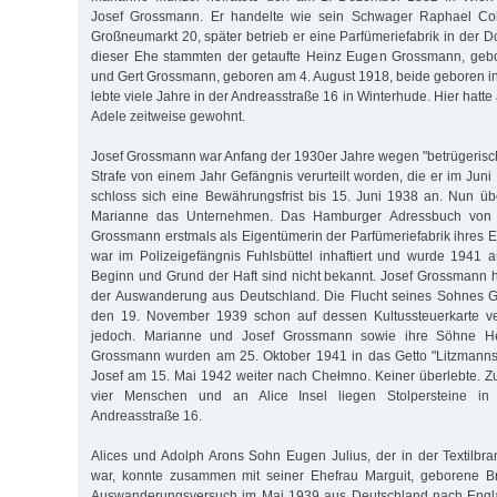
Josef Grossmann. Er handelte wie sein Schwager Raphael C
Großneumarkt 20, später betrieb er eine Parfümeriefabrik in der 
dieser Ehe stammten der getaufte Heinz Eugen Grossmann, gebo
und Gert Grossmann, geboren am 4. August 1918, beide geboren i
lebte viele Jahre in der Andreasstraße 16 in Winterhude. Hier hatt
Adele zeitweise gewohnt.
Josef Grossmann war Anfang der 1930er Jahre wegen "betrügerisch
Strafe von einem Jahr Gefängnis verurteilt worden, die er im Juni
schloss sich eine Bewährungsfrist bis 15. Juni 1938 an. Nun ü
Marianne das Unternehmen. Das Hamburger Adressbuch von 
Grossmann erstmals als Eigentümerin der Parfümeriefabrik ihres
war im Polizeigefängnis Fuhlsbüttel inhaftiert und wurde 1941 a
Beginn und Grund der Haft sind nicht bekannt. Josef Grossmann 
der Auswanderung aus Deutschland. Die Flucht seines Sohnes Ge
den 19. November 1939 schon auf dessen Kultussteuerkarte ver
jedoch. Marianne und Josef Grossmann sowie ihre Söhne H
Grossmann wurden am 25. Oktober 1941 in das Getto "Litzmannsta
Josef am 15. Mai 1942 weiter nach Chełmno. Keiner überlebte. Z
vier Menschen und an Alice Insel liegen Stolpersteine in
Andreasstraße 16.
Alices und Adolph Arons Sohn Eugen Julius, der in der Textilbran
war, konnte zusammen mit seiner Ehefrau Marguit, geborene Bri
Auswanderungsversuch im Mai 1939 aus Deutschland nach Englan