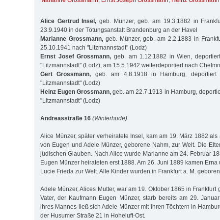
Marianne Grossmann
,
Ernst Joseph Grossmann
,
Heinz Grossmann
Alice Gertrud Insel,
geb. Münzer, geb. am 19.3.1882 in Frankfu
23.9.1940 in der Tötungsanstalt Brandenburg an der Havel
Marianne Grossmann,
geb. Münzer, geb. am 2.2.1883 in Frankfur
25.10.1941 nach "Litzmannstadt" (Lodz)
Ernst Josef Grossmann,
geb. am 1.12.1882 in Wien, deportie
"Litzmannstadt" (Lodz), am 15.5.1942 weiterdeportiert nach Chelm
Gert Grossmann,
geb. am 4.8.1918 in Hamburg, deportiert
"Litzmannstadt" (Lodz)
Heinz Eugen Grossmann,
geb. am 22.7.1913 in Hamburg, deporti
"Litzmannstadt" (Lodz)
Andreasstraße 16
(Winterhude)
Alice Münzer, später verheiratete Insel, kam am 19. März 1882 als ä
von Eugen und Adele Münzer, geborene Nahm, zur Welt. Die Elte
jüdischen Glauben. Nach Alice wurde Marianne am 24. Februar 1
Eugen Münzer heirateten erst 1888. Am 26. Juni 1889 kamen Erna
Lucie Frieda zur Welt. Alle Kinder wurden in Frankfurt a. M. geboren
Adele Münzer, Alices Mutter, war am 19. Oktober 1865 in Frankfurt
Vater, der Kaufmann Eugen Münzer, starb bereits am 29. Janu
ihres Mannes ließ sich Adele Münzer mit ihren Töchtern in Hambur
der Husumer Straße 21 in Hoheluft-Ost.