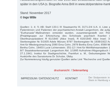
später in den USA (s. Biografie Anna Brill in www.stolpersteine-ham
Stand: November 2017
© Ingo Wille
Quellen: 1; 4; 5; AB; StaH 133-1 III Staatsarchiv III, 3171-2/4 U.A. 4, Liste 
Patientinnen und Patienten der psychiatrischen Anstalt Langenhorn, die aufgr
"Euthanasie"-Maßnahmen ermordet wurden, zusammengestellt von P
(Projektgruppe zur Erforschung des Schicksals psychisch Kranker 
Oberfinanzpräsident R 61/1940 (Alice Insel), R 616/1940 Alice Insel;
Sterberegister Nr. 5/1935 Adele Münzer, 9797 Sterberegister Nr. 1938/1922 
Amt für Wiedergutmachung 2080 Erna Cohn, 2979 Bertha Erna Cohn, 6589 M
Bertha Cohn, 19403 Lucie Lichtenstein; 351-12 I Amt für Wohlfahrsanstalten 1
8/7 Staatskrankenanstalt Langenhorn Abl. 1/1995 Aufnahme-/Abgangsbuch 
27.1.1941; Institut für Stadtgeschichte, Frankfurt a. M., Geburtsregister 
Auskünfte des Sanatoriums Dr. Schulze, Ülsby.
Zur Nummerierung häufig genutzter Quellen siehe Link "Recherche und Quelle
druckansicht
/
Seitenanfang
Der Stolperstein i
IMPRESSUM / DATENSCHUTZ
KONTAKT
Stein in Hamburg v