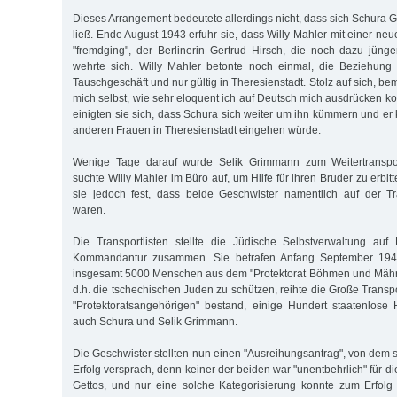
Dieses Arrangement bedeutete allerdings nicht, dass sich Schura 
ließ. Ende August 1943 erfuhr sie, dass Willy Mahler mit einer n
"fremdging", der Berlinerin Gertrud Hirsch, die noch dazu jünge
wehrte sich. Willy Mahler betonte noch einmal, die Beziehung 
Tauschgeschäft und nur gültig in Theresienstadt. Stolz auf sich, be
mich selbst, wie sehr eloquent ich auf Deutsch mich ausdrücken ko
einigten sie sich, dass Schura sich weiter um ihn kümmern und er
anderen Frauen in Theresienstadt eingehen würde.
Wenige Tage darauf wurde Selik Grimmann zum Weitertranspor
suchte Willy Mahler im Büro auf, um Hilfe für ihren Bruder zu erbitt
sie jedoch fest, dass beide Geschwister namentlich auf der Tra
waren.
Die Transportlisten stellte die Jüdische Selbstverwaltung auf
Kommandantur zusammen. Sie betrafen Anfang September 1943
insgesamt 5000 Menschen aus dem "Protektorat Böhmen und Mähre
d.h. die tschechischen Juden zu schützen, reihte die Große Trans
"Protektoratsangehörigen" bestand, einige Hundert staatenlose H
auch Schura und Selik Grimmann.
Die Geschwister stellten nun einen "Ausreihungsantrag", von dem 
Erfolg versprach, denn keiner der beiden war "unentbehrlich" für d
Gettos, und nur eine solche Kategorisierung konnte zum Erfolg f