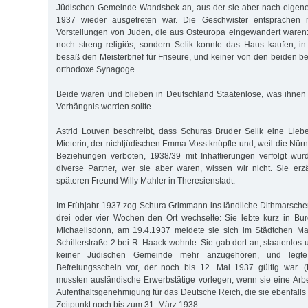
Jüdischen Gemeinde Wandsbek an, aus der sie aber nach eigene
1937 wieder ausgetreten war. Die Geschwister entsprachen n
Vorstellungen von Juden, die aus Osteuropa eingewandert waren
noch streng religiös, sondern Selik konnte das Haus kaufen, i
besaß den Meisterbrief für Friseure, und keiner von den beiden 
orthodoxe Synagoge.
Beide waren und blieben in Deutschland Staatenlose, was ihnen
Verhängnis werden sollte.
Astrid Louven beschreibt, dass Schuras Bruder Selik eine Lieb
Mieterin, der nichtjüdischen Emma Voss knüpfte und, weil die Nür
Beziehungen verboten, 1938/39 mit Inhaftierungen verfolgt wur
diverse Partner, wer sie aber waren, wissen wir nicht. Sie er
späteren Freund Willy Mahler in Theresienstadt.
Im Frühjahr 1937 zog Schura Grimmann ins ländliche Dithmarschen
drei oder vier Wochen den Ort wechselte: Sie lebte kurz in Bu
Michaelisdonn, am 19.4.1937 meldete sie sich im Städtchen Ma
Schillerstraße 2 bei R. Haack wohnte. Sie gab dort an, staatenlos 
keiner Jüdischen Gemeinde mehr anzugehören, und legte
Befreiungsschein vor, der noch bis 12. Mai 1937 gültig war. 
mussten ausländische Erwerbstätige vorlegen, wenn sie eine Arbei
Aufenthaltsgenehmigung für das Deutsche Reich, die sie ebenfalls 
Zeitpunkt noch bis zum 31. März 1938.