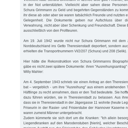
in der Not unterstützten. Vielleicht aber sahen diese Personen
Schura Grimmann zu Geld und begehrten Gegenständen zu kommen
ihr diese ab oder aber sie waren tatsächlich Freunde und nutzten e
Gelegenheit. Die Dokumente geben nur Aufschluss über di
Verwahrung, nicht aber über Schenkung und Freundschaft. Dies
ausschließlich von den Profiteuren.
Am 19. Juli 1942 wurde nicht nur Schura Grimmann mit dem z
Norddeutschland ins Getto Theresienstadt deportiert, sondern auc
erhielten die Transportnummern VI/2/207 (Schura) und 208 (Selik).
Hier hätte die Rekonstruktion von Schura Grimmanns Biograph
gäbe es nicht zwei spätere Dokumente: ihren "Ausreihungsantrag
Willy Mahler:
Am 4. September 1943 schrieb sie einen Antrag an den Theresiens
bat – vergeblich - um ihre "Ausreihung" aus einem anstehenden 
Häftlinge zu recht annahmen, dass er den Tod bedeutete. Sie hoff
dazu führen würden, sie in Theresienstadt zu belassen. Aus ihre
dass sie in Theresienstadt in der Jägergasse 11 wohnte (heute Legi
Friseurin in der Rasier- und Frisierstube der Hannover Kaserne n
waren zumeist Männer untergebracht.
Zudem kümmerte sie sich dort um die Kranken: "Ich allein besor
Liegendkranken auf den Marodenstuben [hierin], welcher Beschä