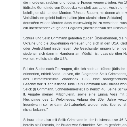
die mordeten, raubten und jüdische Frauen vergewaltigten. Am 
jüdische Gemeinde von Obodovka komplett ausradiert. Auch die n
beteiligten sich an den Morden: "Unsere Bauern, mit denen wir in 
Verhältnissen gelebt hatten, halfen [den ukrainischen Soldaten] ...
dermaßen wilden Morden dass es schwierig ist, zu verstehen, was i
ein überlebender Zeuge des Pogroms (überliefert von der Historike
Schura und Selik Grimmann gehörten zu den Überlebenden, die 
Ukraine und die Sowjetunion verließen und sich in den USA, Groß
oder Deutschland niederließen. Die Geschwister gingen für einige
siedelten sich dann in Hamburg an. Möglich ist, dass sie über
wollten, vielleicht in die USA.
Bei der Suche nach Zeitzeugen, die sich noch an frühere jüdisc
erinnerten, erhielt Astrid Louven, die Biographin Selik Grimmanns
des Heimatmuseums Wandsbek 1988 eine handgeschrieb
Geschwister: "Der russische Jude Felix Grimmann aus Odessa wohn
Selck (!) Grimmann, Schneidermeister, Holstenstr. 46. Seine Schw
lt. Angabe meiner Mitschülerin, sowie eine Emma Voss mit
Flüchtlinge des 1. Weltkrieges. Anfang der 30er Jahre verzo
Irgendwann soll er dann dort ‚abgeholt‘ worden sein. Ebenso is
nichts bekannt."
Schura lebte also mit Selik Grimmann in der Holstenstrasse 46. V
bereits als Friseurin, ihr Bruder war Schneider. Schura gehörte, an