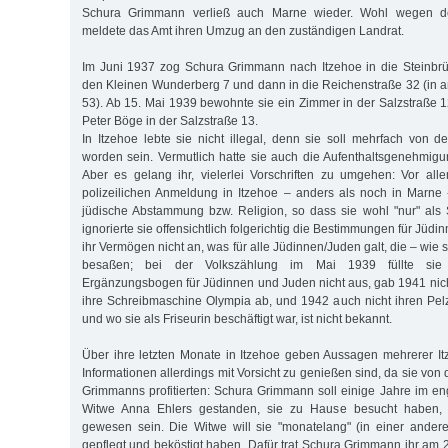
Schura Grimmann verließ auch Marne wieder. Wohl wegen de
meldete das Amt ihren Umzug an den zuständigen Landrat.
Im Juni 1937 zog Schura Grimmann nach Itzehoe in die Steinbrü
den Kleinen Wunderberg 7 und dann in die Reichenstraße 32 (in a
53). Ab 15. Mai 1939 bewohnte sie ein Zimmer in der Salzstraße 
Peter Böge in der Salzstraße 13.
In Itzehoe lebte sie nicht illegal, denn sie soll mehrfach von 
worden sein. Vermutlich hatte sie auch die Aufenthaltsgenehmig
Aber es gelang ihr, vielerlei Vorschriften zu umgehen: Vor alle
polizeilichen Anmeldung in Itzehoe – anders als noch in Marne 
jüdische Abstammung bzw. Religion, so dass sie wohl "nur" als 
ignorierte sie offensichtlich folgerichtig die Bestimmungen für Jüd
ihr Vermögen nicht an, was für alle Jüdinnen/Juden galt, die – wie 
besaßen; bei der Volkszählung im Mai 1939 füllte sie 
Ergänzungsbogen für Jüdinnen und Juden nicht aus, gab 1941 nich
ihre Schreibmaschine Olympia ab, und 1942 auch nicht ihren Pel
und wo sie als Friseurin beschäftigt war, ist nicht bekannt.
Über ihre letzten Monate in Itzehoe geben Aussagen mehrerer It
Informationen allerdings mit Vorsicht zu genießen sind, da sie von
Grimmanns profitierten: Schura Grimmann soll einige Jahre im en
Witwe Anna Ehlers gestanden, sie zu Hause besucht haben, ja
gewesen sein. Die Witwe will sie "monatelang" (in einer andere
gepflegt und beköstigt haben. Dafür trat Schura Grimmann ihr am 28