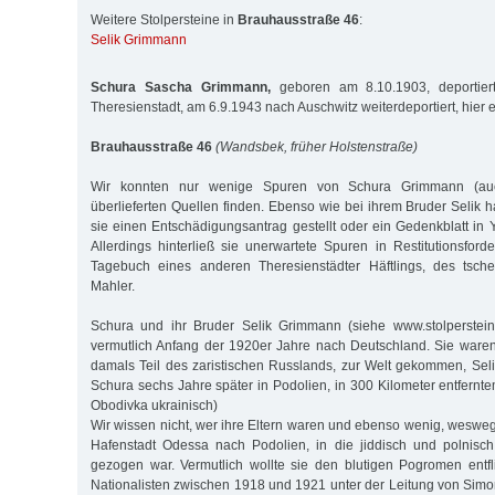
Weitere Stolpersteine in
Brauhausstraße 46
:
Selik Grimmann
Schura Sascha Grimmann,
geboren am 8.10.1903, deportier
Theresienstadt, am 6.9.1943 nach Auschwitz weiterdeportiert, hier 
Brauhausstraße 46
(Wandsbek, früher Holstenstraße)
Wir konnten nur wenige Spuren von Schura Grimmann (au
überlieferten Quellen finden. Ebenso wie bei ihrem Bruder Selik h
sie einen Entschädigungsantrag gestellt oder ein Gedenkblatt in 
Allerdings hinterließ sie unerwartete Spuren in Restitutionsford
Tagebuch eines anderen Theresienstädter Häftlings, des tsch
Mahler.
Schura und ihr Bruder Selik Grimmann (siehe www.stolperstei
vermutlich Anfang der 1920er Jahre nach Deutschland. Sie waren
damals Teil des zaristischen Russlands, zur Welt gekommen, Se
Schura sechs Jahre später in Podolien, in 300 Kilometer entfernt
Obodivka ukrainisch)
Wir wissen nicht, wer ihre Eltern waren und ebenso wenig, wesweg
Hafenstadt Odessa nach Podolien, in die jiddisch und polnisch
gezogen war. Vermutlich wollte sie den blutigen Pogromen entfl
Nationalisten zwischen 1918 und 1921 unter der Leitung von Simon