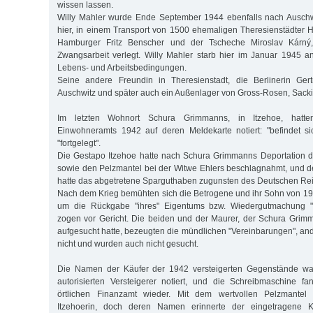
wissen lassen.
Willy Mahler wurde Ende September 1944 ebenfalls nach Auschwi
hier, in einem Transport von 1500 ehemaligen Theresienstädter Hä
Hamburger Fritz Benscher und der Tscheche Miroslav Kárný
Zwangsarbeit verlegt. Willy Mahler starb hier im Januar 1945 
Lebens- und Arbeitsbedingungen.
Seine andere Freundin in Theresienstadt, die Berlinerin Gert
Auschwitz und später auch ein Außenlager von Gross-Rosen, Sack
Im letzten Wohnort Schura Grimmanns, in Itzehoe, hatt
Einwohneramts 1942 auf deren Meldekarte notiert: "befindet s
"fortgelegt".
Die Gestapo Itzehoe hatte nach Schura Grimmanns Deportation 
sowie den Pelzmantel bei der Witwe Ehlers beschlagnahmt, und d
hatte das abgetretene Sparguthaben zugunsten des Deutschen Re
Nach dem Krieg bemühten sich die Betrogene und ihr Sohn von 19
um die Rückgabe "ihres" Eigentums bzw. Wiedergutmachung "
zogen vor Gericht. Die beiden und der Maurer, der Schura Gri
aufgesucht hatte, bezeugten die mündlichen "Vereinbarungen", and
nicht und wurden auch nicht gesucht.
Die Namen der Käufer der 1942 versteigerten Gegenstände war
autorisierten Versteigerer notiert, und die Schreibmaschine fa
örtlichen Finanzamt wieder. Mit dem wertvollen Pelzmantel
Itzehoerin, doch deren Namen erinnerte der eingetragene K