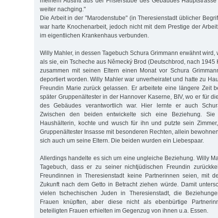
meinem Austritt aus der Frisierstube des Gebäudes Hauptstrass
weiter nachging."
Die Arbeit in der "Marodenstube" (in Theresienstadt üblicher Begrif
war harte Knochenarbeit, jedoch nicht mit dem Prestige der Arbei
im eigentlichen Krankenhaus verbunden.
Willy Mahler, in dessen Tagebuch Schura Grimmann erwähnt wird, 
als sie, ein Tscheche aus Německý Brod (Deutschbrod, nach 1945 H
zusammen mit seinen Eltern einen Monat vor Schura Grimmann
deportiert worden. Willy Mahler war unverheiratet und hatte zu Ha
Freundin Marie zurück gelassen. Er arbeitete eine längere Zeit 
später Gruppenältester in der Hannover Kaserne, BIV, wo er für d
des Gebäudes verantwortlich war. Hier lernte er auch Sch
Zwischen den beiden entwickelte sich eine Beziehung. Sie
Haushälterin, kochte und wusch für ihn und putzte sein Zimmer,
Gruppenältester Insasse mit besonderen Rechten, allein bewohne
sich auch um seine Eltern. Die beiden wurden ein Liebespaar.
Allerdings handelte es sich um eine ungleiche Beziehung. Willy M
Tagebuch, dass er zu seiner nichtjüdischen Freundin zurückk
Freundinnen in Theresienstadt keine Partnerinnen seien, mit d
Zukunft nach dem Getto in Betracht ziehen würde. Damit untersc
vielen tschechischen Juden in Theresienstadt, die Beziehunge
Frauen knüpften, aber diese nicht als ebenbürtige Partnerin
beteiligten Frauen erhielten im Gegenzug von ihnen u.a. Essen.