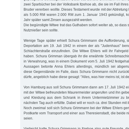
zwei Sparbücher bei der Volksbank Itzehoe ab, die sie im Fall ihres
Bruder vererben wollte. Dieses Testament wurde mit der Abtretung 
als 5.000 RM waren 2.000 RM zum 1. Januar 1943 gekündigt, ko
Jahr später samt Zinsen ausgezahlt werden.
Die begünstigte Witwe trat das Guthaben sofort weiter ab, so dass s
Nutznießer sein sollte.
Wenige Tage später erhielt Schura Grimmann die Aufforderung, s
Deportation am 19. Juli 1942 in einem der als "Judenhaus" ben
Schlachterstraße einzufinden. Die Witwe Ehlers will ihr Fahrge
haben. Schura Grimman übergab ihr die erwähnte Schreibmaschi
in Verwahrung, was in einem Dokument vom 5. Juli 1942 festgehal
Aussagen betonte Anna Ehlers allerdings, mündlich sei abgem
diese Gegenstände im Falle, dass Schura Grimmann nicht zurückk
dürfe, angeblich habe diese gesagt: "Alles, was hier meins ist, ist de
Von Hamburg aus soll Schura Grimmann dann am 17. Juli 1942 ei
mit der Witwe befreundeten Maurermeister angerufen und ihn geb
und Kleidung aus dem Schrank in ihrem Untermietzimmer zu br
nächsten Tag auch erfüllte. Dabei will er noch ca. drei Stunden mit
Noch zweimal soll sich Schura Grimmann bei der Witwe Ehlers gem
Postkarte vom Transport und einer aus Theresienstadt, die beide n
seien.
Vielleicht hatte Schura Grimmann in Itzehoe also gute Freunde, die