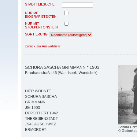
STADTTEILSUCHE
NUR MIT
BIOGRAFIETEXTEN
NUR MIT
STOLPERTONSTEIN
SORTIERUNG
zurück zur Auswahlliste
SCHURA SASCHA GRIMMANN * 1903
Brauhausstraße 46 (Wandsbek, Wandsbek)
HIER WOHNTE
SCHURA SASCHA
GRIMMANN
JG. 1903
DEPORTIERT 1942
THERESIENSTADT
1943 AUSCHWITZ
Schura Gri
ERMORDET
© Gedenkstä