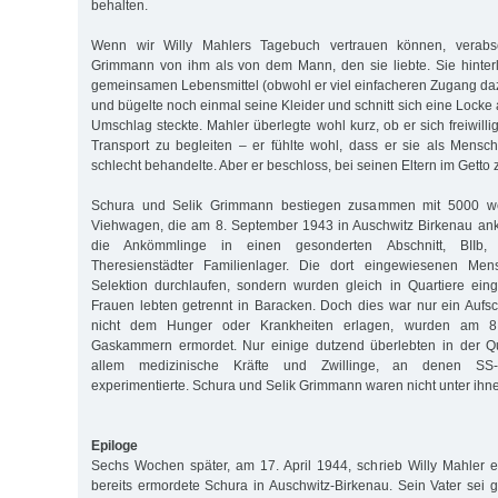
behalten.
Wenn wir Willy Mahlers Tagebuch vertrauen können, verabs
Grimmann von ihm als von dem Mann, den sie liebte. Sie hinterl
gemeinsamen Lebensmittel (obwohl er viel einfacheren Zugang dazu
und bügelte noch einmal seine Kleider und schnitt sich eine Locke a
Umschlag steckte. Mahler überlegte wohl kurz, ob er sich freiwillig
Transport zu begleiten – er fühlte wohl, dass er sie als Mens
schlecht behandelte. Aber er beschloss, bei seinen Eltern im Getto 
Schura und Selik Grimmann bestiegen zusammen mit 5000 we
Viehwagen, die am 8. September 1943 in Auschwitz Birkenau an
die Ankömmlinge in einen gesonderten Abschnitt, BIIb,
Theresienstädter Familienlager. Die dort eingewiesenen Me
Selektion durchlaufen, sondern wurden gleich in Quartiere ei
Frauen lebten getrennt in Baracken. Doch dies war nur ein Aufsc
nicht dem Hunger oder Krankheiten erlagen, wurden am 
Gaskammern ermordet. Nur einige dutzend überlebten in der Q
allem medizinische Kräfte und Zwillinge, an denen SS-
experimentierte. Schura und Selik Grimmann waren nicht unter ihn
Epiloge
Sechs Wochen später, am 17. April 1944, schrieb Willy Mahler e
bereits ermordete Schura in Auschwitz-Birkenau. Sein Vater sei g