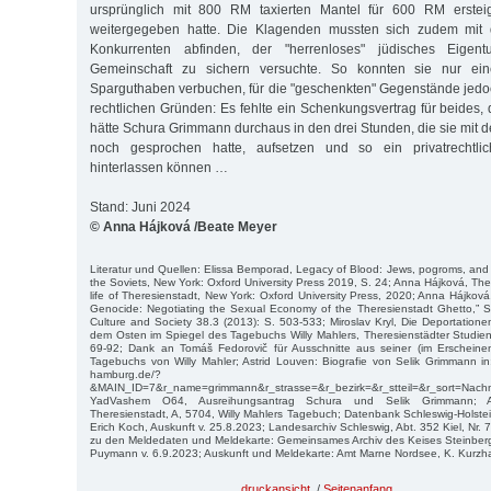
ursprünglich mit 800 RM taxierten Mantel für 600 RM ersteige
weitergegeben hatte. Die Klagenden mussten sich zudem mit 
Konkurrenten abfinden, der "herrenloses" jüdisches Eigen
Gemeinschaft zu sichern versuchte. So konnten sie nur eine
Sparguthaben verbuchen, für die "geschenkten" Gegenstände jedoc
rechtlichen Gründen: Es fehlte ein Schenkungsvertrag für beides,
hätte Schura Grimmann durchaus in den drei Stunden, die sie mit
noch gesprochen hatte, aufsetzen und so ein privatrechtlic
hinterlassen können …
Stand: Juni 2024
© Anna Hájková /Beate Meyer
Literatur und Quellen: Elissa Bemporad, Legacy of Blood: Jews, pogroms, and r
the Soviets, New York: Oxford University Press 2019, S. 24; Anna Hájková, Th
life of Theresienstadt, New York: Oxford University Press, 2020; Anna Hájková
Genocide: Negotiating the Sexual Economy of the Theresienstadt Ghetto,” S
Culture and Society 38.3 (2013): S. 503-533; Miroslav Kryl, Die Deportation
dem Osten im Spiegel des Tagebuchs Willy Mahlers, Theresienstädter Studi
69-92; Dank an Tomáš Fedorovič für Ausschnitte aus seiner (im Erscheinen
Tagebuchs von Willy Mahler; Astrid Louven: Biografie von Selik Grimmann in: 
hamburg.de/?
&MAIN_ID=7&r_name=grimmann&r_strasse=&r_bezirk=&r_stteil=&r_sort=Nac
YadVashem O64, Ausreihungsantrag Schura und Selik Grimmann; A
Theresienstadt, A, 5704, Willy Mahlers Tagebuch; Datenbank Schleswig-Holstei
Erich Koch, Auskunft v. 25.8.2023; Landesarchiv Schleswig, Abt. 352 Kiel, Nr.
zu den Meldedaten und Meldekarte: Gemeinsames Archiv des Keises Steinberg
Puymann v. 6.9.2023; Auskunft und Meldekarte: Amt Marne Nordsee, K. Kurzha
druckansicht
/
Seitenanfang