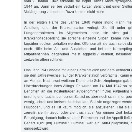
vom 2. Januar 1942 erkannte sie Ingrid Hahns Anstaltspflegebedür
1944 an. Dann sei bei Bedarf ein kurzer Bericht mit einer Ste
Verlängerung zu senden. Dazu kam es nicht mehr.
In der ersten Hälfte des Jahres 1940 wurde Ingrid Hahn meh
Abteilung und der Krankenstation verlegt. Sie litt unter gr
Lungenproblemen. Im Allgemeinen lasse sie sich gut 
Krankenpflegebericht, sie spreche einzelne Silben, kenne ih
tagsüber trocken gehalten werden. Offenbar aß sie auch selbstst
noch Hilfe beim An- und Ausziehen und bei der Körperpfleg
Mitpatientinnen gegenüber meist aggressiv verhielt, besonde
zeitweilig allein schlafen.
Das Jahr 1941 endete mit einer Darminfektion und dem Verdacht a
sie den Jahreswechsel auf der Krankenstation verbrachte. Kaum en
an Mumps. Nach zwei weiteren Diphtherie-Schutzimpfungen gab e
Unterbrechungen ihres Alltags. Er wurde am 14. Mai 1942 so b
Berichten an die Kostenträger aufgenommen: "[Die] Pat[ientin]
unruhig und laut, in der letzten Zeit ist es aber noch schlimmer ge
wenig, schreit und kreischt furchtbar laut. Soll sie angezogen werden
Fußboden, und es ist kaum möglich, sie anzuziehen. Hat sie 
zerreißt sie ihr Zeug oder zieht sich aus. Vor einiger Zeit be
Beruhigung, danach hatte sie aber Erbrechen und der Appetit ließ
Bedarf 0,05 [ml] Luminal." Luminal war ein Anti-Epileptikum
eingesetzt wird.