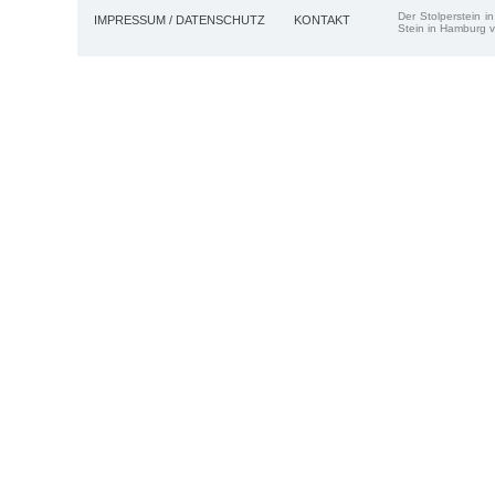
Der Stolperstein i
IMPRESSUM / DATENSCHUTZ
KONTAKT
Stein in Hamburg v