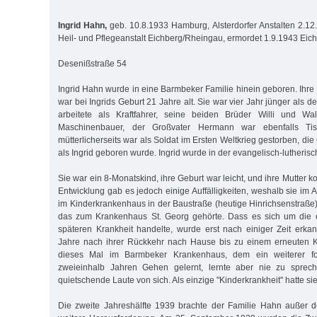
Ingrid Hahn,
geb. 10.8.1933 Hamburg, Alsterdorfer Anstalten 2.12.
Heil- und Pflegeanstalt Eichberg/Rheingau, ermordet 1.9.1943 Eic
Desenißstraße 54
Ingrid Hahn wurde in eine Barmbeker Familie hinein geboren. Ihre 
war bei Ingrids Geburt 21 Jahre alt. Sie war vier Jahr jünger als d
arbeitete als Kraftfahrer, seine beiden Brüder Willi und Wal
Maschinenbauer, der Großvater Hermann war ebenfalls Tisc
mütterlicherseits war als Soldat im Ersten Weltkrieg gestorben, die
als Ingrid geboren wurde. Ingrid wurde in der evangelisch-lutherisc
Sie war ein 8-Monatskind, ihre Geburt war leicht, und ihre Mutter konn
Entwicklung gab es jedoch einige Auffälligkeiten, weshalb sie im
im Kinderkrankenhaus in der Baustraße (heutige Hinrichsenstra
das zum Krankenhaus St. Georg gehörte. Dass es sich um die e
späteren Krankheit handelte, wurde erst nach einiger Zeit erka
Jahre nach ihrer Rückkehr nach Hause bis zu einem erneuten K
dieses Mal im Barmbeker Krankenhaus, dem ein weiterer folg
zweieinhalb Jahren Gehen gelernt, lernte aber nie zu sprec
quietschende Laute von sich. Als einzige "Kinderkrankheit" hatte si
Die zweite Jahreshälfte 1939 brachte der Familie Hahn außer 