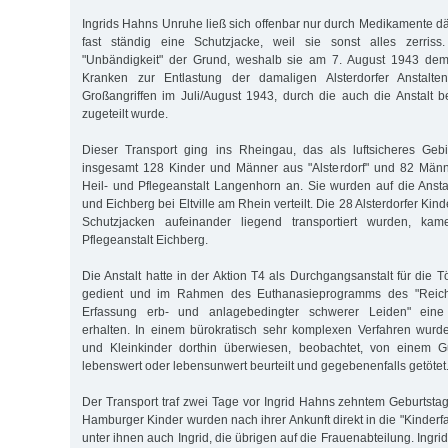
Ingrids Hahns Unruhe ließ sich offenbar nur durch Medikamente d
fast ständig eine Schutzjacke, weil sie sonst alles zerriss
"Unbändigkeit" der Grund, weshalb sie am 7. August 1943 dem
Kranken zur Entlastung der damaligen Alsterdorfer Anstalten
Großangriffen im Juli/August 1943, durch die auch die Anstalt 
zugeteilt wurde.
Dieser Transport ging ins Rheingau, das als luftsicheres Gebi
insgesamt 128 Kinder und Männer aus "Alsterdorf" und 82 Män
Heil- und Pflegeanstalt Langenhorn an. Sie wurden auf die Ansta
und Eichberg bei Eltville am Rhein verteilt. Die 28 Alsterdorfer Kinde
Schutzjacken aufeinander liegend transportiert wurden, ka
Pflegeanstalt Eichberg.
Die Anstalt hatte in der Aktion T4 als Durchgangsanstalt für die
gedient und im Rahmen des Euthanasieprogramms des "Reich
Erfassung erb- und anlagebedingter schwerer Leiden" eine "
erhalten. In einem bürokratisch sehr komplexen Verfahren wurd
und Kleinkinder dorthin überwiesen, beobachtet, von einem G
lebenswert oder lebensunwert beurteilt und gegebenenfalls getötet
Der Transport traf zwei Tage vor Ingrid Hahns zehntem Geburtstag
Hamburger Kinder wurden nach ihrer Ankunft direkt in die "Kinderf
unter ihnen auch Ingrid, die übrigen auf die Frauenabteilung. Ingr