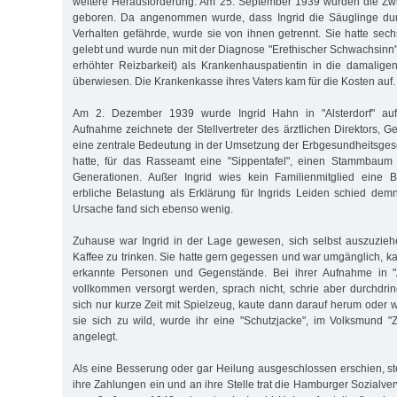
weitere Herausforderung. Am 25. September 1939 wurden die Zwi
geboren. Da angenommen wurde, dass Ingrid die Säuglinge durch
Verhalten gefährde, wurde sie von ihnen getrennt. Sie hatte sech
gelebt und wurde nun mit der Diagnose "Erethischer Schwachsinn
erhöhter Reizbarkeit) als Krankenhauspatientin in die damaligen 
überwiesen. Die Krankenkasse ihres Vaters kam für die Kosten auf.
Am 2. Dezember 1939 wurde Ingrid Hahn in "Alsterdorf" au
Aufnahme zeichnete der Stellvertreter des ärztlichen Direktors, 
eine zentrale Bedeutung in der Umsetzung der Erbgesundheitsge
hatte, für das Rasseamt eine "Sippentafel", einen Stammbaum 
Generationen. Außer Ingrid wies kein Familienmitglied eine 
erbliche Belastung als Erklärung für Ingrids Leiden schied de
Ursache fand sich ebenso wenig.
Zuhause war Ingrid in der Lage gewesen, sich selbst auszuzie
Kaffee zu trinken. Sie hatte gern gegessen und war umgänglich, 
erkannte Personen und Gegenstände. Bei ihrer Aufnahme in "A
vollkommen versorgt werden, sprach nicht, schrie aber durchdrin
sich nur kurze Zeit mit Spielzeug, kaute dann darauf herum oder 
sie sich zu wild, wurde ihr eine "Schutzjacke", im Volksmund 
angelegt.
Als eine Besserung oder gar Heilung ausgeschlossen erschien, st
ihre Zahlungen ein und an ihre Stelle trat die Hamburger Sozialve