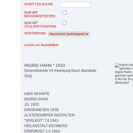
STADTTEILSUCHE
NUR MIT
BIOGRAFIETEXTEN
NUR MIT
STOLPERTONSTEIN
SORTIERUNG
zurück zur Auswahlliste
INGRID HAHN * 1933
Desenißstraße 54 (Hamburg-Nord, Barmbek-
Ingrid Hahn,
gestützt wir
Süd)
© Archiv Eva
Alsterdorf
HIER WOHNTE
INGRID HAHN
JG. 1933
EINGEWIESEN 1939
ALSTERDORFER ANSTALTEN
"VERLEGT" 7.8.1943
HEILANSTALT EICHBERG
ERMORDET 1.9.1943