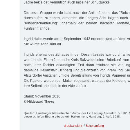
Jacke bekleidet, vermutlich auch mit einer Schutzjacke.
Die erste Gruppe wurde bald nach der Ankunft, ohne das "Reich
durchlaufen zu haben, ermordet, die übrigen Acht folgten nach 
"Kinderfachabteilung" innerhalb der beiden nächsten Mona
Fünfzehnjährige.
Ingrid Hahn wurde am 1. September 1943 ermordet und auf dem Anst
Sie wurde zehn Jahr alt.
Ingrids ehemaliges Zuhause in der Desenißstraße war durch alliiert
worden, die Eltern fanden im Kreis Salzwedel eine Unterkunft, vo
nach ihrer Tochter erkundigten. Erst dann erfuhren sie von In
damalige Heilanstalt Eichberg und gleichzeitig von ihrem Tod. Si
Alsterdorfer Anstalten um die Bereitstellung von Ingrids Papieren u
Die Papiere wurden der Mutter zugesandt, was aus der Kleidung wu
Ihre Seifenkarte blieb in der Akte zurück.
Stand: November 2016
© Hildegard Thevs
Quellen: Hamburger Adressbücher; Archiv der Ev. Stiftung Alsterdorf, V 032; 
dieser schiefen Ebene gibt es kein Halten mehr, Hamburg, 2. Aufl. 1988.
druckansicht
/
Seitenanfang