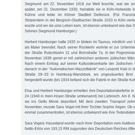
Siegmund am 22. November 1918 zur Welt brachte, war sie unve
später, am 31. Dezember 1930, heiratete sie in Köln-Holweide 
Kühne und lebte im Kölner Stadtteil Dellbrück. (Für Franz
Stolperstein in der Bergisch-Gladbacher-Straße 1033 in Köln verle
wurde und wo sie ums Leben kam, ist ebenso unbekannt wie das Sc
Sohnes Siegmund Hamburger.)
Herbert Hamburger hatte 1935 in Idstein im Taunus, nördlich von
als Maler beendet. Nach seiner Rückkehr wohnte er zur Untermiete
der Straße Rutschbahn 31 und Bornstraße 7a. In der Pogromnac
November 1938 geriet er mit zahlreichen anderen jüdischen Männe
Nach einem Eintrag auf seiner Kultussteuerkarte der Jüdischen
danach in der "Automatischen Mazzotfabrik" von Leopold Katz in
Straße 29–33 in Hamburg-Wandsbek, wo ungesäuertes Brot f
hergestellt wurde (bis 1934 befand sich die Fabrik in der Straße Ko
Elsa und Herbert Hamburger erhielten ihre Deportationsbefehle in
24 (1940 in Hein-Hoyer-Straße umbenannt) bei Liebreich. Am 8.
sie ins Getto Minsk deportiert. Mit dem zweiten Transport zeh
November, musste Sara Vogel mit ihrer Tochter Sophie folgen. Ob 
einmal zusammentrafen, ist ebenso unbekannt wie ihre Todesdaten
Sara Vogels Hausstand wurde nach ihrer Deportation vom Auktiona
Netto-Erlös von 193,15 RM zugunsten des Deutschen Reiches öffentl