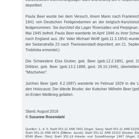
deportiert.
Paula Beer wurde bei dem Versuch, ihrem Mann nach Frankreich
1941 von Deutschen Feldgendarmen an der belgisch-französisc
festgenommen. Sie durchlief die Lager Riversaltes und Perpignan.
Mai 1945 befreit. Paula Beer wanderte im April 1946 zu ihrer Sch
nach England aus. (Ihr Vater Michael Wolff (geb.11.3.1854) wurd
der Sedanstraße 23 nach Theresienstadt deportiert, am 21. Sept
Treblinka ermordet.)
Die Schwestern Elsa Gruber, geb. Beer (geb.12.2.1891, gest. 3
Dillitzer, geb. Beer (geb.13.2.1888, gest. 26.10.1946), überlebte
"Mischehen".
Julchen Beer (geb. 6.2.1897) wanderte im Februar 1929 in die 
den Holocaust. Der älteste Bruder, der Kutscher Wilhelm Beer (ge
im Ersten Weltkrieg gefallen.
Stand: August 2018
© Susanne Rosendahl
Quellen: 1; 4; 5; StaH 351-11 AfW 7661 (Vogel, Sara); StaH 351-11 AfW 2310
StaH 351-11 AfW 4974 (Dillitzer, Jacob); StaH 351-11 AfW 23110 (Gruber, E
9548 (Beer, Otto); StaH 351-14 Arbeits- und Sozialfürsorge 1967 (Vogel, S