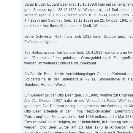
Saras Bruder Eduard Beer (geb.10.10.1893) kam mit seiner Ehef
geb. Sambor (geb. 28.12.1893 in Warschau), und fünf seiner s
Wilhelm (geb. 8.1.1922), Martin (geb. 8.12.1924), Frieda (geb. 2
4.7.1927) und Siegfried (geb. 13.12.1929) am 25. Oktober 1941 in
nach Lodz. Von ihnen überlebte nur Moritz Wilhelm.
Seine Schwester Ruth hatte sich 1939 einer Gruppe anschlie
Palästina emigrierte.
Ihre Halbschwester Ilse Sambor (geb. 16.4.1919) war bereits im 
der "Polenaktion" ins polnische Grenzgebiet nach Zbaszyn/B
worden. Ihr weiteres Schicksal ist unbekannt.
An Familie Beer, die im Vernichtungslager Chelmno/Kulmhof erm
Stolpersteine in der Bartelsstraße 72 (s. Stolpersteine in H
Hamburg-Hoheluft-West).
Ein weiterer Bruder, Otto Beer (geb. 7.4.1900), wohnte zur Untermie
Am 21. Oktober 1937 hatte er die Verkäuferin Paula Wolff (ge
geheiratet. Das Ehepaar bezog eine gemeinsame Wohnung im Kl
Otto Beer arbeitete in der Firma "Teppich-Juster", Ellerntor
"Arisierung" der Firma wurde er dort 1938 entlassen. Im Mai 1939
"Besuchsvisa" nach Belgien, da er befürchtete, in Hamburg von de
werden. Otto Beer wurde am 10. Mai 1940 in Antwerpen ver
französischen Internierungslager Gurs und Drancy am 9. Septemb