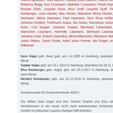
Hanna Aghitstein
,
Julie Baruch
,
Ludwig Louis Baruch
,
Helene Bis
Rebecca Blogg
,
Kurt Cossmann
,
Mathilde Cossmann
,
Frieda Da
Rosalie Falck
,
Leopold Falck
,
Alice Graff
,
Leopold Graff
,
Fl
Hamburger
,
Louis Hecker
,
Max Hecker
,
Marianne Minna Hecker
Heymann
,
Wilma Heymann
,
Paul Heymann
,
Alice Rosa Hollä
Johanna Holstein
,
Ferdinand Justus
,
Ida Justus
,
Hannelore Justu
Kahn
,
Curt Koppel
,
Johanna Koppel
,
Bernhard Leiserowitz
Hannchen Liepmann
,
Henriette Liepmann
,
Bernhard Liepma
Johanna Löwe
,
Robert Löwenthal
,
Minna Meierstein
,
Marianne Me
Julius Pilatus
,
David Pollak
,
Adolf Julius Posner
,
Ida Prager
,
A
Rittlewski
Sara Vogel,
geb. Beer, geb. am 1.4.1885 in Hamburg, deportie
Minsk
Sophie Vogel,
geb. am 15.1.1916 in Hamburg, deportiert am 18.11
Elsa Hamburger,
geb. Vogel, geb. am 15.5.1917 in Hamburg, de
nach Minsk
Herbert Hamburger,
geb. am 16.12.1916 in Hamburg, deportie
Minsk
Großneumarkt 38
(Schlachterstraße 46/47)
Die Witwe Sara Vogel und ihre Töchter Sophie und Elsa le
Verhältnissen in der heute nicht mehr existierenden Schlachte
mietfrei im jüdischen Lazarus-Gumpel-Stift wohnten.