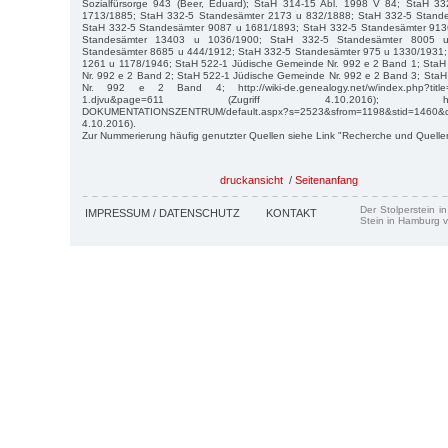
Sozialfürsorge 943 (Beer, Eduard); StaH 314-15 Abl. 1998 V 84; StaH 3
1713/1885; StaH 332-5 Standesämter 2173 u 832/1888; StaH 332-5 Stand
StaH 332-5 Standesämter 9087 u 1681/1893; StaH 332-5 Standesämter 913
Standesämter 13403 u 1036/1900; StaH 332-5 Standesämter 8005 
Standesämter 8685 u 444/1912; StaH 332-5 Standesämter 975 u 1330/1931;
1261 u 1178/1946; StaH 522-1 Jüdische Gemeinde Nr. 992 e 2 Band 1; Sta
Nr. 992 e 2 Band 2; StaH 522-1 Jüdische Gemeinde Nr. 992 e 2 Band 3; Sta
Nr. 992 e 2 Band 4; http://wiki-de.genealogy.net/w/index.php?title
1.djvu&page=611 (Zugriff 4.10.2016); https://mu
DOKUMENTATIONSZENTRUM/default.aspx?s=2523&sfrom=1198&stid=1460&
4.10.2016).
Zur Nummerierung häufig genutzter Quellen siehe Link "Recherche und Quelle
druckansicht
/
Seitenanfang
Der Stolperstein i
IMPRESSUM / DATENSCHUTZ
KONTAKT
Stein in Hamburg v