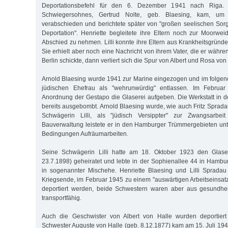
Deportationsbefehl für den 6. Dezember 1941 nach Riga. 
Schwiegersohnes, Gertrud Nolte, geb. Blaesing, kam, u
verabschieden und berichtete später von "großen seelischen Sorg
Deportation". Henriette begleitete ihre Eltern noch zur Moorwe
Abschied zu nehmen. Lilli konnte ihre Eltern aus Krankheitsgründ
Sie erhielt aber noch eine Nachricht von ihrem Vater, die er währ
Berlin schickte, dann verliert sich die Spur von Albert und Rosa von
Arnold Blaesing wurde 1941 zur Marine eingezogen und im folge
jüdischen Ehefrau als "wehrunwürdig" entlassen. Im Februa
Anordnung der Gestapo die Glaserei aufgeben. Die Werkstatt in d
bereits ausgebombt. Arnold Blaesing wurde, wie auch Fritz Sprad
Schwägerin Lilli, als "jüdisch Versippter" zur Zwangsarbeit 
Bauverwaltung leistete er in den Hamburger Trümmergebieten un
Bedingungen Aufräumarbeiten.
Seine Schwägerin Lilli hatte am 18. Oktober 1923 den Glaser
23.7.1898) geheiratet und lebte in der Sophienallee 44 in Hambur
in sogenannter Mischehe. Henriette Blaesing und Lilli Spradau
Kriegsende, im Februar 1945 zu einem "auswärtigen Arbeitseinsatz
deportiert werden, beide Schwestern waren aber aus gesundhei
transportfähig.
Auch die Geschwister von Albert von Halle wurden deportiert
Schwester Auguste von Halle (geb. 8.12.1877) kam am 15. Juli 19