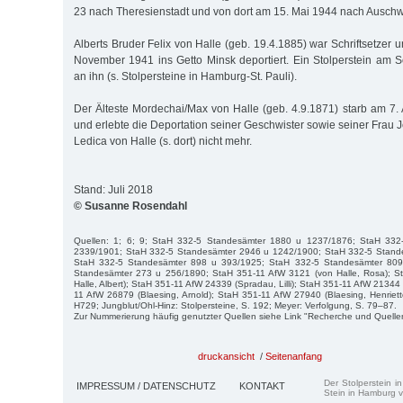
23 nach Theresienstadt und von dort am 15. Mai 1944 nach Auschwi
Alberts Bruder Felix von Halle (geb. 19.4.1885) war Schriftsetzer 
November 1941 ins Getto Minsk deportiert. Ein Stolperstein am Sc
an ihn (s. Stolpersteine in Hamburg-St. Pauli).
Der Älteste Mordechai/Max von Halle (geb. 4.9.1871) starb am 7.
und erlebte die Deportation seiner Geschwister sowie seiner Frau 
Ledica von Halle (s. dort) nicht mehr.
Stand: Juli 2018
© Susanne Rosendahl
Quellen: 1; 6; 9; StaH 332-5 Standesämter 1880 u 1237/1876; StaH 33
2339/1901; StaH 332-5 Standesämter 2946 u 1242/1900; StaH 332-5 Stand
StaH 332-5 Standesämter 898 u 393/1925; StaH 332-5 Standesämter 809
Standesämter 273 u 256/1890; StaH 351-11 AfW 3121 (von Halle, Rosa); S
Halle, Albert); StaH 351-11 AfW 24339 (Spradau, Lilli); StaH 351-11 AfW 21344 
11 AfW 26879 (Blaesing, Arnold); StaH 351-11 AfW 27940 (Blaesing, Henriet
H729; Jungblut/Ohl-Hinz: Stolpersteine, S. 192; Meyer: Verfolgung, S. 79–87.
Zur Nummerierung häufig genutzter Quellen siehe Link "Recherche und Quelle
druckansicht
/
Seitenanfang
Der Stolperstein i
IMPRESSUM / DATENSCHUTZ
KONTAKT
Stein in Hamburg v