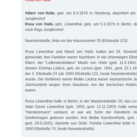
Rosa von Halle
Albert von Halle,
geb. am 8.3.1876 in Hamburg, deportiert am 
Jungfernhof
Rosa von Halle,
geb. Löwenthal, geb. am 5.3.1876 in Berlin, de
nach Riga-Jungfernhof
Neanderstraße, links vor der Hausnummer 35
(Elbstraße 123)
Rosa Löwenthal und Albert von Halle hatten am 29. Novem
geheiratet. Ihre Familien waren Nachbarn in der ehemaligen Elbs
Eltern, der "Lotteriekollekteur" Martin von Halle (geb. 11.6.184
dessen Ehefrau Ledica, geb. de Lemos (geb. 1841, gest. 25.1.1
der 3. Elbstraße 24 (ab 1900 Elbstraße 123, heute Neanderstraße)
wurde. Die Vorfahren seiner Mutter Ledica waren sephardische J
Jahrhunderts wegen ihres Glaubens von der iberischen Halbin
waren.
Rosa Löwenthal hatte in Berlin, in der Wadzeckstraße 20, das Licht
Vater David Löwenthal (geb. 1850, gest. 12.11.1903) hatte sein
"Handelsmann" verdient, er war als Sohn der Händlerin He
Greifenhagen geboren worden. Ihre Mutter Karoline/Keile, geb.
gest. 29.9.1925), stammte aus Grätz. Familie Löwenthal lebte in 
1900 Elbstraße 74, heute Neanderstraße).