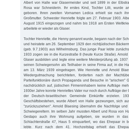
Albert von Halle war Glasermeister und seit 1899 in der Elbstraß
Rosa war Schneiderin. Ihr erstes Kind, Tochter Lilli, wurde
geboren. Ihren zweiten Vornamen Ledica erhielt sie nach ihr
Großmutter. Schwester Henriette folgte am 27. Februar 1903. Alb
August 1915 eingezogen und nahm bis 1918 am Ersten Weltkrieg
arbeitete er wieder als Glaser.
Tochter Henriette, die Henny genannt wurde, begann nach der Schu
und heiratete am 26. September 1929 den nichtjüdischen Bäckerm
(geb. 9.7.1903) aus Wilhelmsburg. Das junge Paar lebte zunächst 
1933 zogen sie in die Kurzestraße 8 (heute Kurze Straße). Arnold
Glaser ausbilden und legte eine weitere Meisterprüfung ab. 1937
seinen Schwiegersohn als Teilhaber in seine Firma auf, in die H
am 13. März 1939 eingetragen. Wie Henriette und Arnold Blae
Wiedergutmachung berichteten, forderten nach der Macht
Parteifunktionäre durch Propaganda und Besuche in "arischen" G
nachdrücklich auf, jüdischen Firmeninhabern keine Aufträge mehr 
1930er Jahre konnte Henriettes Vater nur noch durch Aufträge der
der Deutsch-Israelitischen Gemeinde Einkünfte erzielen. 19
Geschäftsbestehen, wurde Albert von Halle gezwungen, sich a
"zurückzuziehen". Arnold Blaesing übernahm die Nachfolge und 
Schwiegereltern. Im selben Jahr mussten Albert und Rosa von H
Gestapo auch ihre Wohnung aufgeben, sie wurden in das La
Schlachterstraße 47, Haus 5 einquartiert, wo das Ehepaar in b
lebte. Kurz nach dem 41. Hochzeitstag erhielt das Ehepa