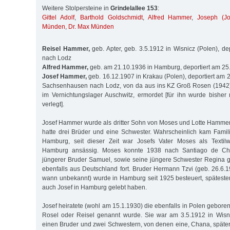
Weitere Stolpersteine in
Grindelallee 153
:
Gittel Adolf
,
Barthold Goldschmidt
,
Alfred Hammer
,
Joseph (J
Münden
,
Dr. Max Münden
Reisel Hammer,
geb. Apter, geb. 3.5.1912 in Wisnicz (Polen), de
nach Lodz
Alfred Hammer,
geb. am 21.10.1936 in Hamburg, deportiert am 2
Josef Hammer,
geb. 16.12.1907 in Krakau (Polen), deportiert am
Sachsenhausen nach Lodz, von da aus ins KZ Groß Rosen (1942)
im Vernichtungslager Auschwitz, ermordet [für ihn wurde bisher 
verlegt].
Josef Hammer wurde als dritter Sohn von Moses und Lotte Hammer
hatte drei Brüder und eine Schwester. Wahrscheinlich kam Fam
Hamburg, seit dieser Zeit war Josefs Vater Moses als Textil
Hamburg ansässig. Moses konnte 1938 nach Santiago de Chil
jüngerer Bruder Samuel, sowie seine jüngere Schwester Regina 
ebenfalls aus Deutschland fort. Bruder Hermann Tzvi (geb. 26.6.
wann unbekannt) wurde in Hamburg seit 1925 besteuert, spätestens
auch Josef in Hamburg gelebt haben.
Josef heiratete (wohl am 15.1.1930) die ebenfalls in Polen gebore
Rosel oder Reisel genannt wurde. Sie war am 3.5.1912 in Wisn
einen Bruder und zwei Schwestern, von denen eine, Chana, später 