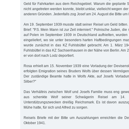
Geld für Fahrkarten aus dem Reichsgebiet. Warum die geplante S
nicht angetreten werden konnte, bleibt unklar, vielleicht wegen de
anderen Gründen. Jedenfalls zog Josef am 24. August die Bitte um 
Am 19. September 1939 musste statt seiner Reisel um Geld bitten. 
Brief: "P.S. Mein Mann ist zur Zeit interniert." Polnische Juden, di
auf Polen im September 1939 in Deutschland aufhielten, wurden 
eingeliefert, wo sie unter besonders harten Haftbedingungen mas
wurde zunächst in das KZ Fuhlsbüttel gebracht. Am 1. März 1
Fuhlsbüttel in das KZ Sachsenhausen in der Nähe von Berlin. Am 
er von dort nach Lodz deportiert.
Rosa erhielt am 15. November 1939 eine Vorladung der Devisenst
erfolgten Emigration seines Bruders Wolfs über dessen Vermögen 
Der zuständige Beamte hatte in Wolfs Akte, auf Josefs Vorladung
Silber?"
Das Verhältnis zwischen Wolf und Josefs Familie muss eng gew
aus schenkte Wolf seiner Schwägerin Reisel am 14.
Unterstützungszwecken dreißig Reichsmark. Es ist davon auszu
Mühe hatte, für sich und Alfred zu sorgen.
Reisels Briefe mit der Bitte um Auszahlungen erreichten die De
Oktober 1941.