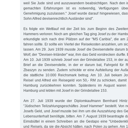
weil Sie Jude sind und auszuwandern beabsichtigen. Nach den in 
gemachten Erfahrungen ist es notwendig, Verfügungen üb
Genehmigung zuzulassen." Josef wurde darauf hingewiesen, dass
Sohn Alfred devisenrechtlich Ausländer sind".
Es folgte ein Wettlauf mit der Zeit bis zum Beginn des Zweite
Hammers verloren: Noch am gleichen Tag ging Josef zu der Hambu
erkundigte sich nach drei Plätzen auf der "MS Caribia", die am
fahren sollte. Er sollte ein Viertel der Reisekosten anzahlen, um si
lassen. Am 29. Juni 1939 musste Josef die Devisenstelle darum bi
Wolf, der "Devisen-Inländer" war, ihm das Geld vorstrecken durfte. E
Am 10. Juli 1939 schrieb Josef von der Grindelallee 153, in der 
Brief an die Devisenstelle, in der er darum bat, Fahrgeld für 
Zbaszyn zu senden. Zudem schickte er eine Aufstellung der Auß
die stattliche 10.000 Reichsmark betrug. Am 10. Juli bekam J
Reisel und Alfred ein Reisegeld von 50,- RM zu schicken, damit
Hamburg zurückkehren konnten. Spätestens im August waren 
Hamburg und lebten mit Josef in der Grindelallee 153.
Am 27. Juli 1939 wurde der Diplomkaufmann Bernhard Hintz
"Jüdischen Teilzahlungsgeschäftes Josef Hammer" bestellt. Von n
Josefs Geld, und Josef musste bei ihm um die Auszahlung des Gel
Lebensunterhalt benötigte, bitten. Am 7. August 1939 beantragte d
Eimsbüttel in einem Schreiben an die Gestapo eine "Unbedenkli
und Reisels, da sie die Absicht hätten, nach Polen zu gehen. Am 