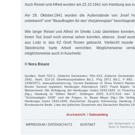
Auch Reisel und Alfred wurden am 25.10.1941 von Hamburg aus na
Am 29. Oktober.1941 wurden die Außenstände von Josef Ham
unbekannt" vom "Beauftragten für den Vierjahresplan" beschlagnah
Wie lange Reisel und Alfred im Ghetto Lodz überleben konnten, 
ihrem Tod Josef noch einmal sehen konnten, ebenso. Josef wur
aus Lodz in das KZ Groß Rosen gebracht. Vielleicht musste 
Steinbrüche harte Arbeit verrichten. Möglicherweise vers
möglicherweise auch in Auschwitz.
© Nora Bisanz
Quellen: StaH, 522-1, Jüdische Gemeinden, Film A22: Jüdische Gemeinden-
1942, StaH, 314-15 Oberfinanzpräsident Bd.1, FVg 2972 Bd.1, F 883,
1939/2071; www.yadvashem.org, Central Database of Shoa Victim's Names
Bruder Samuel registriert; Hamburger Adressbuch 1937; Frank Bajohr:
Massenmord. Die Verfolgung der Hamburger Juden 1933-1945. In: Forschungs
(Hg.), Hamburg im "Dritten Reich", Göttingen 2005, S.471-518, hier:
"Schicksalsjahr 1938" und die Folgen, in: Beate Meyer (Hg.) Die Verf
Hamburger Juden 1933-1945. Geschichte. Zeugnis. Erinnerung. Hamburg 20
Bundesarchiv Berlin. Liste der jüdischen Einwohner des Deutschen Reiches 1
druckansicht
/
Seitenanfang
Der Stolperstein i
IMPRESSUM / DATENSCHUTZ
KONTAKT
Stein in Hamburg v