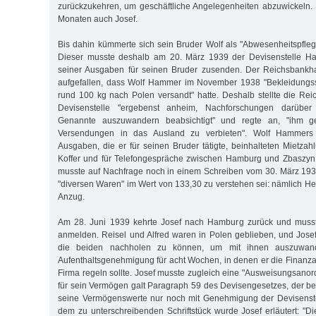
zurückzukehren, um geschäftliche Angelegenheiten abzuwickeln.
Monaten auch Josef.
Bis dahin kümmerte sich sein Bruder Wolf als "Abwesenheitspfle
Dieser musste deshalb am 20. März 1939 der Devisenstelle Ha
seiner Ausgaben für seinen Bruder zusenden. Der Reichsbankha
aufgefallen, dass Wolf Hammer im November 1938 "Bekleidungs
rund 100 kg nach Polen versandt" hatte. Deshalb stellte die Rei
Devisenstelle "ergebenst anheim, Nachforschungen darüber
Genannte auszuwandern beabsichtigt" und regte an, "ihm ge
Versendungen in das Ausland zu verbieten". Wolf Hammers 
Ausgaben, die er für seinen Bruder tätigte, beinhalteten Mietzah
Koffer und für Telefongespräche zwischen Hamburg und Zbaszyn
musste auf Nachfrage noch in einem Schreiben vom 30. März 193
"diversen Waren" im Wert von 133,30 zu verstehen sei: nämlich 
Anzug.
Am 28. Juni 1939 kehrte Josef nach Hamburg zurück und musste
anmelden. Reisel und Alfred waren in Polen geblieben, und Jos
die beiden nachholen zu können, um mit ihnen auszuwande
Aufenthaltsgenehmigung für acht Wochen, in denen er die Finanz
Firma regeln sollte. Josef musste zugleich eine "Ausweisungsanor
für sein Vermögen galt Paragraph 59 des Devisengesetzes, der be
seine Vermögenswerte nur noch mit Genehmigung der Devisenstel
dem zu unterschreibenden Schriftstück wurde Josef erläutert: "Di