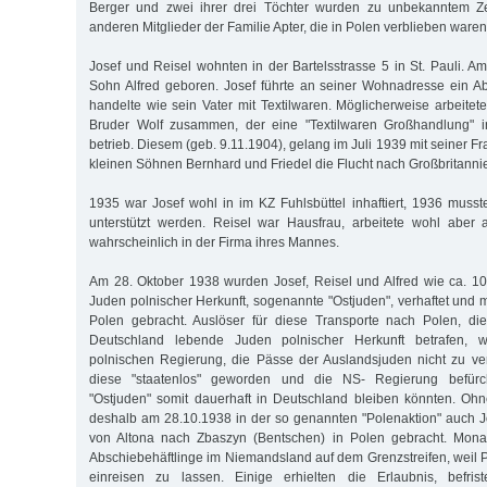
Berger und zwei ihrer drei Töchter wurden zu unbekanntem Ze
anderen Mitglieder der Familie Apter, die in Polen verblieben ware
Josef und Reisel wohnten in der Bartelsstrasse 5 in St. Pauli. A
Sohn Alfred geboren. Josef führte an seiner Wohnadresse ein A
handelte wie sein Vater mit Textilwaren. Möglicherweise arbeitet
Bruder Wolf zusammen, der eine "Textilwaren Großhandlung" i
betrieb. Diesem (geb. 9.11.1904), gelang im Juli 1939 mit seiner 
kleinen Söhnen Bernhard und Friedel die Flucht nach Großbritanni
1935 war Josef wohl in im KZ Fuhlsbüttel inhaftiert, 1936 musst
unterstützt werden. Reisel war Hausfrau, arbeitete wohl aber 
wahrscheinlich in der Firma ihres Mannes.
Am 28. Oktober 1938 wurden Josef, Reisel und Alfred wie ca. 
Juden polnischer Herkunft, sogenannte "Ostjuden", verhaftet und 
Polen gebracht. Auslöser für diese Transporte nach Polen, di
Deutschland lebende Juden polnischer Herkunft betrafen, 
polnischen Regierung, die Pässe der Auslandsjuden nicht zu ve
diese "staatenlos" geworden und die NS- Regierung befürc
"Ostjuden" somit dauerhaft in Deutschland bleiben könnten. O
deshalb am 28.10.1938 in der so genannten "Polenaktion" auch Jo
von Altona nach Zbaszyn (Bentschen) in Polen gebracht. Monat
Abschiebehäftlinge im Niemandsland auf dem Grenzstreifen, weil P
einreisen zu lassen. Einige erhielten die Erlaubnis, befris