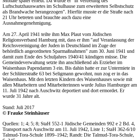
Monate später erneut. Da wurde er "in Vertretung des
Luftschutzhauswartes im Schulhause zum erweiterten Selbstschutz
als Brandwache herangezogen". Hierfür musste er die Straße nach
21 Uhr betreten und brauchte auch dazu eine
Ausnahmegenehmigung.
Am 27. April 1941 teilte ihm Max Plaut vom Jüdischen
Religionsverband Hamburg mit, dass er ihm "auf Veranlassung der
Reichsvereinigung der Juden in Deutschland im Zuge der
behördlich angeordneten Sparmaßnahmen" zum 30. Juni 1941 und
damit zum Ende des Schuljahres 1940/41 kündigen müsse. Die
Gemeindeverwaltung setzte ihn anschließend als Erzieher im
Waisenhaus Papendamm 3 ein. Bis dahin hatte er zur Untermiete in
der Schlüterstraße 63 bei Seligmann gewohnt, nun zog er in das
Waisenhaus. Mit den letzten Kindern des Waisenhauses sowie mit
allen Mitarbeitern und Mitarbeiterinnen wurde Julius Hamburger am
11. Juli 1942 nach Auschwitz deportiert und dort ermordet. Er
wurde 31 Jahre alt.
Stand: Juli 2017
© Frauke Steinhäuser
Quellen: 1; 4; 5; 8; StaH 552-1 Jüdische Gemeinden 992 e 2 Bd. 4,
Transport nach Auschwitz am 11. Juli 1942, Liste 1; StaH 362-6/10
Talmud-Tora-Schule 1899–1942; Randt: Die Talmud-Tora-Schule,