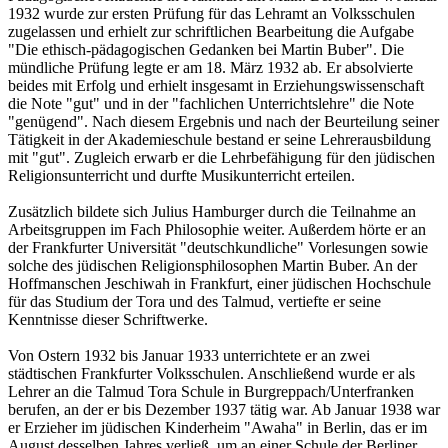
1932 wurde zur ersten Prüfung für das Lehramt an Volksschulen
zugelassen und erhielt zur schriftlichen Bearbeitung die Aufgabe
"Die ethisch-pädagogischen Gedanken bei Martin Buber". Die
mündliche Prüfung legte er am 18. März 1932 ab. Er absolvierte
beides mit Erfolg und erhielt insgesamt in Erziehungswissenschaft
die Note "gut" und in der "fachlichen Unterrichtslehre" die Note
"genügend". Nach diesem Ergebnis und nach der Beurteilung seiner
Tätigkeit in der Akademieschule bestand er seine Lehrerausbildung
mit "gut". Zugleich erwarb er die Lehrbefähigung für den jüdischen
Religionsunterricht und durfte Musikunterricht erteilen.
Zusätzlich bildete sich Julius Hamburger durch die Teilnahme an
Arbeitsgruppen im Fach Philosophie weiter. Außerdem hörte er an
der Frankfurter Universität "deutschkundliche" Vorlesungen sowie
solche des jüdischen Religionsphilosophen Martin Buber. An der
Hoffmanschen Jeschiwah in Frankfurt, einer jüdischen Hochschule
für das Studium der Tora und des Talmud, vertiefte er seine
Kenntnisse dieser Schriftwerke.
Von Ostern 1932 bis Januar 1933 unterrichtete er an zwei
städtischen Frankfurter Volksschulen. Anschließend wurde er als
Lehrer an die Talmud Tora Schule in Burgreppach/Unterfranken
berufen, an der er bis Dezember 1937 tätig war. Ab Januar 1938 war
er Erzieher im jüdischen Kinderheim "Awaha" in Berlin, das er im
August desselben Jahres verließ, um an einer Schule der Berliner