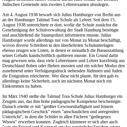
Jüdischen Gemeinde sein zweites Lehrerexamen abzulegen.
Am 4. August 1938 bewarb sich Julius Hamburger von Berlin aus
an der Hamburger Talmud Tora Schule als Lehrer. Seit dem 15.
August 1938 unterrichtete er dort, wofür die Schule zunächst die
Genehmigung der Schulverwaltung der Stadt Hamburg benötigte
und anschließend die Staatspolizei informieren musste. Julius
Hamburger wurde allerdings nur von Monat zu Monat beschäftigt,
wovon diverse Schreiben in den überlieferten Schulunterlagen
ebenso zeugen wie Listen, in denen er monatlich die Barauszahlung
seines Gehalts handschriftlich quittieren musste. Ein Grund dafür
mag gewesen sein, dass viele Lehrerinnen und Lehrer kurzfristig aus
Deutschland flohen oder fliehen mussten und ein solcher Modus den
zunehmend unter Verfolgungsdruck stehenden Jüdinnen und Juden
die Emigration erleichterte. Wer diese nicht plante, für den gab es
allerdings keine Sicherheit, auch im nächsten Monat noch ein
Einkommen zu haben.
Im März 1940 stellte die Talmud Tora Schule Julius Hamburger ein
Zeugnis aus, das ihm hohe pädagogische Kompetenz bescheinigte.
Danach erteilte er mit "größter Gewissenhaftigkeit und feinem
pädagogischem Geschick" einen "anschaulichen und anregenden
Unterricht", in dem die Schüler in allen Fächern "gediegenes
Wissen" erwerben konnten. Zugleich kümmere er sich aber auch
"wie ein Freund und Kamerad um das persönliche Ergehen seiner