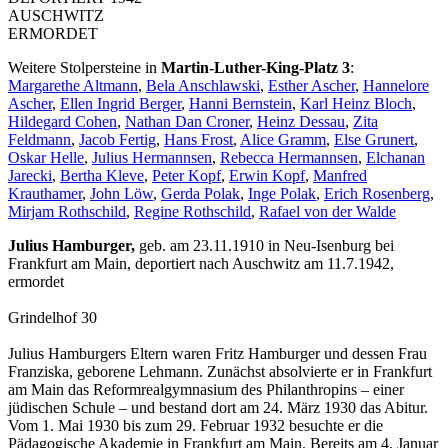
AUSCHWITZ
ERMORDET
Weitere Stolpersteine in
Martin-Luther-King-Platz 3
:
Margarethe Altmann
,
Bela Anschlawski
,
Esther Ascher
,
Hannelore
Ascher
,
Ellen Ingrid Berger
,
Hanni Bernstein
,
Karl Heinz Bloch
,
Hildegard Cohen
,
Nathan Dan Croner
,
Heinz Dessau
,
Zita
Feldmann
,
Jacob Fertig
,
Hans Frost
,
Alice Gramm
,
Else Grunert
,
Oskar Helle
,
Julius Hermannsen
,
Rebecca Hermannsen
,
Elchanan
Jarecki
,
Bertha Kleve
,
Peter Kopf
,
Erwin Kopf
,
Manfred
Krauthamer
,
John Löw
,
Gerda Polak
,
Inge Polak
,
Erich Rosenberg
,
Mirjam Rothschild
,
Regine Rothschild
,
Rafael von der Walde
Julius Hamburger,
geb. am 23.11.1910 in Neu-Isenburg bei
Frankfurt am Main, deportiert nach Auschwitz am 11.7.1942,
ermordet
Grindelhof 30
Julius Hamburgers Eltern waren Fritz Hamburger und dessen Frau
Franziska, geborene Lehmann. Zunächst absolvierte er in Frankfurt
am Main das Reformrealgymnasium des Philanthropins – einer
jüdischen Schule – und bestand dort am 24. März 1930 das Abitur.
Vom 1. Mai 1930 bis zum 29. Februar 1932 besuchte er die
Pädagogische Akademie in Frankfurt am Main. Bereits am 4. Januar