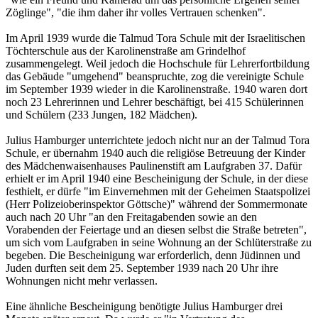
Zöglinge", "die ihm daher ihr volles Vertrauen schenken".
Im April 1939 wurde die Talmud Tora Schule mit der Israelitischen
Töchterschule aus der Karolinenstraße am Grindelhof
zusammengelegt. Weil jedoch die Hochschule für Lehrerfortbildung
das Gebäude "umgehend" beanspruchte, zog die vereinigte Schule
im September 1939 wieder in die Karolinenstraße. 1940 waren dort
noch 23 Lehrerinnen und Lehrer beschäftigt, bei 415 Schülerinnen
und Schülern (233 Jungen, 182 Mädchen).
Julius Hamburger unterrichtete jedoch nicht nur an der Talmud Tora
Schule, er übernahm 1940 auch die religiöse Betreuung der Kinder
des Mädchenwaisenhauses Paulinenstift am Laufgraben 37. Dafür
erhielt er im April 1940 eine Bescheinigung der Schule, in der diese
festhielt, er dürfe "im Einvernehmen mit der Geheimen Staatspolizei
(Herr Polizeioberinspektor Göttsche)" während der Sommermonate
auch nach 20 Uhr "an den Freitagabenden sowie an den
Vorabenden der Feiertage und an diesen selbst die Straße betreten",
um sich vom Laufgraben in seine Wohnung an der Schlüterstraße zu
begeben. Die Bescheinigung war erforderlich, denn Jüdinnen und
Juden durften seit dem 25. September 1939 nach 20 Uhr ihre
Wohnungen nicht mehr verlassen.
Eine ähnliche Bescheinigung benötigte Julius Hamburger drei