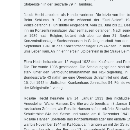
Stolperstein in der Isestraße 79 in Hamburg.
Jacob Hecht arbeitete als Handelsvertreter. Die letzte von ihm b
Beim Schlump 9. Er wurde während der "Juni-Aktion" 19
Polizeigefängnis Fuhlsbüttel eingesperrt. Vom 23. Juni bis 21. D
ihn im Konzentrationslager Sachsenhausen gefangen. Nach seine
er 1939 nach Belgien, befand sich aber ab dem 21. Septe
Konzentrationslager Sachsenhausen in Gefangenschaft. Von dort
September 1941 in das Konzentrationslager Groß-Rosen, in de
ums Leben kam. An ihn erinnert ein Stolperstein in der Straße Bei
Flora Hecht heiratete am 12. August 1922 den Kaufmann und Prot
Die Ehe wurde 1936 geschieden. Die Scheidungsgründe sind nicht ü
stark unter den Verfolgungsmaßnahmen der NS-Regierung. In 
Bundesstraße 43 nahm sie eine Überdosis Schlafmittel und star
16. Juli 1942 im Jüdischen Krankenhaus Johnsallee 54. Für sie wu
der Königstraße 1 verlegt.
Rosalie Hecht heiratete am 14. Januar 1933 den nichtjüdi
Angestellten Walter Hansen. Die Ehe wurde bereits am 8. Januar
rassischen Gründen, wie Rosalie Hansen später erklärte. Sie wohnt
Schulterblatt 84a bei Sasse und wurde am 6. Dezember 1941 n
Rosalie Hansen überlebte das Konzentrationslager und erklärte 19
war bis November 1944 im KZ Riga, dann gingen wir mit der SS auf
Dort wurden wir in der Festung 13 untergebracht. Dort waren w