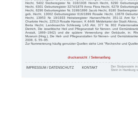
Hecht, 5402 Sterberegister Nr. 318/1936 Hersch Hecht, 6290 Geburtsregi
Hecht, 6301 Geburtsregister 3274/1879 Anna Flora Hecht, 6279 Geburtsregis
Hecht, 6296 Geburtsregister Nr. 3198/1896 Jacob Hecht, 8180 Sterberegiste
geb. Hecht, 13002 Geburtsregister 616/1899 Rosalie Hecht, 13678 Geburtsr
Hecht, 13953 Nr. 19/1933 Heiratsregister Hansen/Hecht; 351-11 Amt fü
Charlotte Hecht, 22513 Rosalie Hansen; K 4446 Meldekartei der Stadt Altona
Berta Hecht; Landesarchiv Schleswig LAS Abt. 377 Nr. 802 Patientenakt
Dietrich, Die israelitische Heil und Pflegeanstalt für Nerven- und Gemütskra
Anstalt, 1869–1942) und die spätere Verwendung der Gebäude, in: Rhe
Museum (Hrsg.), Die Heil- und Pflegeanstalten für Nerven- und Gemütskrank
2008, S. 55–95.
Zur Nummerierung häufig genutzter Quellen siehe Link "Recherche und Quelle
druckansicht
/
Seitenanfang
Der Stolperstein i
IMPRESSUM / DATENSCHUTZ
KONTAKT
Stein in Hamburg v