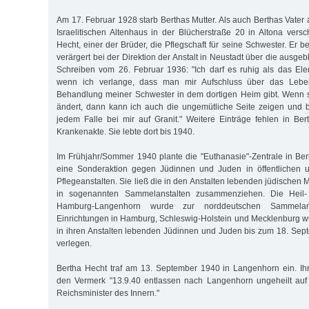
Am 17. Februar 1928 starb Berthas Mutter. Als auch Berthas Vater
Israelitischen Altenhaus in der Blücherstraße 20 in Altona ver
Hecht, einer der Brüder, die Pflegschaft für seine Schwester. Er 
verärgert bei der Direktion der Anstalt in Neustadt über die ausgeb
Schreiben vom 26. Februar 1936: "Ich darf es ruhig als das El
wenn ich verlange, dass man mir Aufschluss über das Lebe
Behandlung meiner Schwester in dem dortigen Heim gibt. Wenn si
ändert, dann kann ich auch die ungemütliche Seite zeigen und 
jedem Falle bei mir auf Granit." Weitere Einträge fehlen in Be
Krankenakte. Sie lebte dort bis 1940.
Im Frühjahr/Sommer 1940 plante die "Euthanasie"-Zentrale in Berl
eine Sonderaktion gegen Jüdinnen und Juden in öffentlichen u
Pflegeanstalten. Sie ließ die in den Anstalten lebenden jüdische
in sogenannten Sammelanstalten zusammenziehen. Die Heil- 
Hamburg-Langenhorn wurde zur norddeutschen Sammelanst
Einrichtungen in Hamburg, Schleswig-Holstein und Mecklenburg 
in ihren Anstalten lebenden Jüdinnen und Juden bis zum 18. Sep
verlegen.
Bertha Hecht traf am 13. September 1940 in Langenhorn ein. Ih
den Vermerk "13.9.40 entlassen nach Langenhorn ungeheilt au
Reichsminister des Innern."