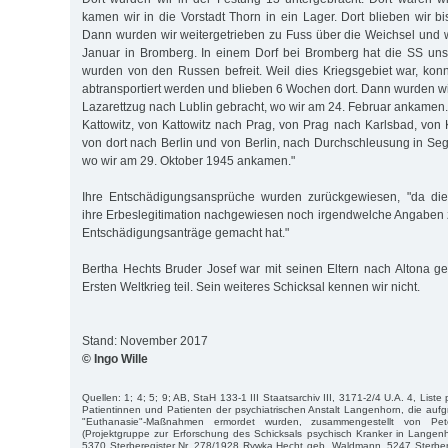
kamen wir in die Vorstadt Thorn in ein Lager. Dort blieben wir b
Dann wurden wir weitergetrieben zu Fuss über die Weichsel und
Januar in Bromberg. In einem Dorf bei Bromberg hat die SS uns
wurden von den Russen befreit. Weil dies Kriegsgebiet war, konn
abtransportiert werden und blieben 6 Wochen dort. Dann wurden wi
Lazarettzug nach Lublin gebracht, wo wir am 24. Februar ankamen.
Kattowitz, von Kattowitz nach Prag, von Prag nach Karlsbad, von 
von dort nach Berlin und von Berlin, nach Durchschleusung in S
wo wir am 29. Oktober 1945 ankamen."
Ihre Entschädigungsansprüche wurden zurückgewiesen, "da die 
ihre Erbeslegitimation nachgewiesen noch irgendwelche Angaben
Entschädigungsanträge gemacht hat."
Bertha Hechts Bruder Josef war mit seinen Eltern nach Altona
Ersten Weltkrieg teil. Sein weiteres Schicksal kennen wir nicht.
Stand: November 2017
© Ingo Wille
Quellen: 1; 4; 5; 9; AB, StaH 133-1 III Staatsarchiv III, 3171-2/4 U.A. 4, Liste
Patientinnen und Patienten der psychiatrischen Anstalt Langenhorn, die aufgr
"Euthanasie"-Maßnahmen ermordet wurden, zusammengestellt von P
(Projektgruppe zur Erforschung des Schicksals psychisch Kranker in Langen
5370 Sterberegister Nr. 278/1928 Rywka Hecht geb. Waldmann, 5247 Sterber