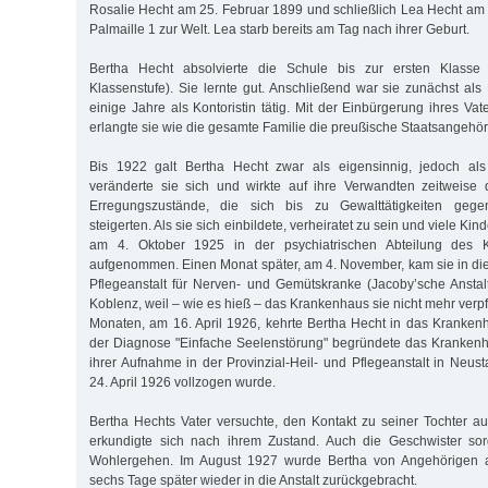
Rosalie Hecht am 25. Februar 1899 und schließlich Lea Hecht am 
Palmaille 1 zur Welt. Lea starb bereits am Tag nach ihrer Geburt.
Bertha Hecht absolvierte die Schule bis zur ersten Klasse
Klassenstufe). Sie lernte gut. Anschließend war sie zunächst al
einige Jahre als Kontoristin tätig. Mit der Einbürgerung ihres V
erlangte sie wie die gesamte Familie die preußische Staatsangehöri
Bis 1922 galt Bertha Hecht zwar als eigensinnig, jedoch als
veränderte sie sich und wirkte auf ihre Verwandten zeitweise d
Erregungszustände, die sich bis zu Gewalttätigkeiten gege
steigerten. Als sie sich einbildete, verheiratet zu sein und viele Ki
am 4. Oktober 1925 in der psychiatrischen Abteilung des 
aufgenommen. Einen Monat später, am 4. November, kam sie in die 
Pflegeanstalt für Nerven- und Gemütskranke (Jacoby’sche Anstal
Koblenz, weil – wie es hieß – das Krankenhaus sie nicht mehr verpf
Monaten, am 16. April 1926, kehrte Bertha Hecht in das Krankenh
der Diagnose "Einfache Seelenstörung" begründete das Krankenh
ihrer Aufnahme in der Provinzial-Heil- und Pflegeanstalt in Neust
24. April 1926 vollzogen wurde.
Bertha Hechts Vater versuchte, den Kontakt zu seiner Tochter au
erkundigte sich nach ihrem Zustand. Auch die Geschwister so
Wohlergehen. Im August 1927 wurde Bertha von Angehörigen a
sechs Tage später wieder in die Anstalt zurückgebracht.