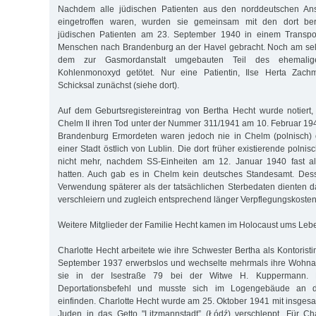
Nachdem alle jüdischen Patienten aus den norddeutschen Ans
eingetroffen waren, wurden sie gemeinsam mit den dort ber
jüdischen Patienten am 23. September 1940 in einem Transpo
Menschen nach Brandenburg an der Havel gebracht. Noch am sel
dem zur Gasmordanstalt umgebauten Teil des ehemalig
Kohlenmonoxyd getötet. Nur eine Patientin, Ilse Herta Zac
Schicksal zunächst (siehe dort).
Auf dem Geburtsregistereintrag von Bertha Hecht wurde notiert
Chelm II ihren Tod unter der Nummer 311/1941 am 10. Februar 1941 
Brandenburg Ermordeten waren jedoch nie in Chelm (polnisch) 
einer Stadt östlich von Lublin. Die dort früher existierende polnis
nicht mehr, nachdem SS-Einheiten am 12. Januar 1940 fast al
hatten. Auch gab es in Chelm kein deutsches Standesamt. Des
Verwendung späterer als der tatsächlichen Sterbedaten dienten d
verschleiern und zugleich entsprechend länger Verpflegungskosten
Weitere Mitglieder der Familie Hecht kamen im Holocaust ums Leb
Charlotte Hecht arbeitete wie ihre Schwester Bertha als Kontoristi
September 1937 erwerbslos und wechselte mehrmals ihre Wohnad
sie in der Isestraße 79 bei der Witwe H. Kuppermann. H
Deportationsbefehl und musste sich im Logengebäude an d
einfinden. Charlotte Hecht wurde am 25. Oktober 1941 mit insge
Juden in das Getto "Litzmannstadt” (Łódź) verschleppt. Für Cha