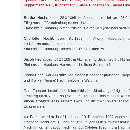
Ephraim Hirsch
,
Ernestine Hirsch
,
Ilse Hirsch
,
Minna Hirsch
,
Kuppermann
,
Nelly Kuppermann
,
Gerda Kuppermann
,
Caesar Lask
Bertha Hecht,
geb. 28.8.1895 in Altona, ermordet am 23.9.
Pflegeanstalt" Brandenburg an der Havel
Stolperstein Hamburg-Altona-Altstadt,
Palmaille 1
(ehemals Breites
Charlotte Hecht,
geb. 8.2.1893 in Altona, deportiert 
Lodz/Litzmannstadt, ermordet
Stolperstein Hamburg-Harvestehude,
Isestraße 79
Jacob Hecht,
geb. 18.10.1896 in Altona, ermordet am 25.3.1942 
Stolperstein Hamburg-Harvestehude,
Beim Schlump 9
Bertha Hecht war das dritte von sieben Kinder des jüdischen Eh
und Rywka (Regine) Hecht, geborene Waldmann.
Das Ehepaar besaß die österreichische Staatsangehörigkeit
Lemberg nach Altona eingewandert. Hermann Hersch Hecht war vo
Altona arbeitete er in seinem Fach und als "Schuhwarenagent", d
Schuhwaren.
Vor Bertha wurden Josef Hecht am 10. Dezember 1887 wahrsche
Charlotte Hecht am 8. Februar 1893 in der ersten Mühlenstraße
Nach ihr kamen Jacob Hecht am 18. Oktober 1896, Flora Hecht