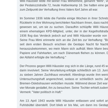
Willi Häussler lebte mit seiner Frau Wilhelmine, genannt "Mimi", v
der Pestalozzistraße 72, heute Halbenkamp 16. Sie hatten eine g
zum Zeitpunkt der Verhaftung ihres Vaters fünf Jahre alt war.
Im Sommer 1936 lebte die Familie einige Wochen in ihrer Schreb
Rück­kehr in ihre Woh­nung berichteten Nachbarn ihnen, dass nachts
gewesen sei, um sie zu suchen. Da­raufhin schlüpfte Willi Häus
einem ehemaligen KPD-Mitglied, unter, der in der Kegel­hof­stra
1936 flog das Versteck jedoch auf und Willi Häussler wurde von 
Seine Frau Mimi erinnerte sich an die Zeit bis zur Ver­haf­tung: "B
seit dem ersten Be­such erschien die Gestapo Nacht für Nach
herauszubekommen, wo mein Mann sich aufhält. Mein Mann besor
Papiere und Fahr­karten, um nach Dänemark fliehen zu können. 
der Abfahrt erfolgte die Ver­haf­tung."
Der Prozess gegen Willi Häussler zog sich in die Länge, rund 45 
darin involviert. Seine Verurteilung erfolgte schließlich am 13. Jun
zu sieben Jahren Zuchthaus verurteilt. Allerdings wurde ihm weni
Unter­suchungshaft angerechnet, sodass er schließlich sechs J
Bremen-Oslebshausen verbüßen musste. Während dieser Zeit war e
vier Monate gestattet, ihn zu besuchen. Seine Toch­ter erhielt zude
Vermerk: "Vater politisch in Haft."
Am 13. April 1943 wurde Willi Häussler entlassen und sofort a
Fuhls­büttel überstellt. Dort blieb er bis Mai, um dann ins Gest