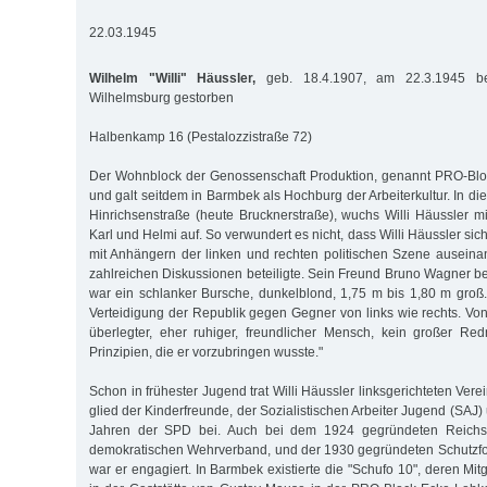
22.03.1945
Wilhelm "Willi" Häussler,
geb. 18.4.1907, am 22.3.1945 be
Wilhelmsburg gestorben
Halbenkamp 16 (Pestalozzistraße 72)
Der Wohnblock der Genossenschaft Produktion, genannt PRO-Blo
und galt seitdem in Barmbek als Hochburg der Arbeiterkultur. In d
Hin­rich­senstraße (heute Brucknerstraße), wuchs Willi Häussler 
Karl und Helmi auf. So verwundert es nicht, dass Willi Häussler sic
mit An­hän­gern der linken und rech­ten politischen Szene ausein
zahlreichen Diskussionen beteiligte. Sein Freund Bruno Wagner beri
war ein schlanker Bursche, dunkelblond, 1,75 m bis 1,80 m groß
Verteidigung der Republik gegen Geg­ner von links wie rechts. Vo
überlegter, eher ruhiger, freundlicher Mensch, kein großer Red
Prinzipien, die er vorzubringen wusste."
Schon in frühester Jugend trat Willi Häussler linksgerichteten Vere
glied der Kinderfreunde, der Sozialistischen Arbeiter Jugend (SAJ) 
Jah­ren der SPD bei. Auch bei dem 1924 gegründeten Reichsb
demokratischen Wehr­verband, und der 1930 ge­grün­deten Schutzfo
war er en­ga­giert. In Barm­bek exis­tierte die "Schufo 10", deren Mit