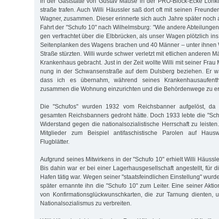
in der Gast­stätte von Gus­tav Mause in der PRO-Block-Ecke Loh­ko
straße trafen. Auch Willi Häuss­­ler saß dort oft mit seinen Freun­­d
Wag­­ner, zu­­sam­­men. Dieser erinnerte sich auch Jahre spä­ter noc
Fahrt der "Schufo 10" nach Wilhelmsburg: "Wie andere Abteilungen 
gen verfrachtet über die Elb­brü­cken, als unser Wagen plötzlich ins S
Seiten­plan­ken des Wagens brachen und 40 Män­ner – unter ihnen W
Stra­ße stürzten. Willi wurde schwer ver­letzt mit et­li­chen andere
Krankenhaus gebracht. Just in der Zeit wollte Willi mit seiner Fra
nung in der Schwansenstraße auf dem Dulsberg beziehen. Er wa
dass ich es übernahm, während seines Kranken­haus­auf­ent­h
zusammen die Wohnung einzurichten und die Behördenwege zu er
Die "Schufos" wurden 1932 vom Reichsbanner aufgelöst, da 
gesamten Reichsbanners gedroht hätte. Doch 1933 lebte die "Sch
Widerstand gegen die nationalsozialistische Herrschaft zu leisten
Mitglieder zum Bei­spiel antifaschistische Parolen auf Haus
Flugblätter.
Aufgrund seines Mitwirkens in der "Schufo 10" erhielt Willi Häuss
Bis dahin war er bei einer Lagerhausgesellschaft angestellt, für di
Hafen tätig war. Wegen seiner "staatsfeindlichen Einstellung" wurde
später er­nannte ihn die "Schufo 10" zum Leiter. Eine seiner Akti
von Kon­fir­ma­tions­glückwunschkarten, die zur Tarnung dienten,
Natio­nalso­zia­lismus zu verbreiten.