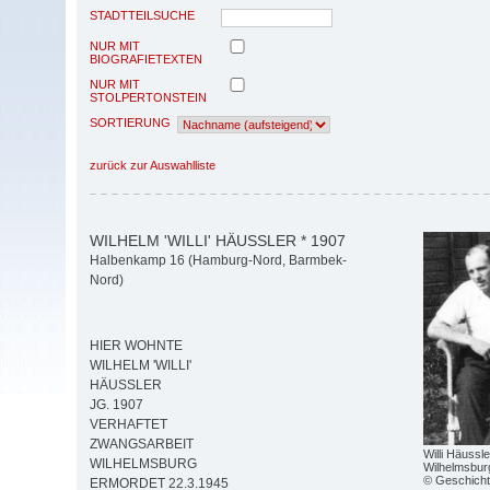
STADTTEILSUCHE
NUR MIT
BIOGRAFIETEXTEN
NUR MIT
STOLPERTONSTEIN
SORTIERUNG
zurück zur Auswahlliste
WILHELM 'WILLI' HÄUSSLER * 1907
Halbenkamp 16 (Hamburg-Nord, Barmbek-
Nord)
HIER WOHNTE
WILHELM 'WILLI'
HÄUSSLER
JG. 1907
VERHAFTET
ZWANGSARBEIT
Willi Häussl
WILHELMSBURG
Wilhelmsbur
© Geschicht
ERMORDET 22.3.1945