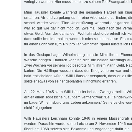
verlegt zu werden. Hier musste er bis zu seinem Tod Zwangsarbeit l
Mimi Häussler konnte während der gesamten Haft­zeit nur knap
ernähren. Ab und zu gelang es ihr eine Arbeitsstelle zu finden, d
schnell wieder verlor. "Eine Unterstützung während der ganzen 
war so gut wie gar nicht möglich. Zweimal, bald nach der Verhaf
etwas Geld. Von der damaligen Wohlfahrtsbehörde erhielt ich kein
dann sollte ich sie erhalten, wenn ich mich scheiden lasse. Erst muss
für einen Lohn von 0,75 RM pro Tag verrichten, später leistete ich Fü
In das Gestapo-Lager Wilhelmsburg musste Mimi ihrem Eheman
Wäsche bringen. Dadurch konnten sich die beiden allerdings auc
Zwei Wochen vor seinem Tod besorgte Mimi ihrem Mann Geld, Papi
karten. Die Häf­t­linge wussten, dass der Krieg verloren war und 
bald entscheiden wür­de. Willi Häussler versprach, dass er zu fl
sollte er etwas von seiner ge­planten Hin­richtung erfahren.
Am 22. März 1945 starb Willi Häussler bei der Zwangsarbeit in Wi
er­hielt einen Todesschein, auf dem vermerkt war: "Bei Feindeinw
im Lager Wilhelmsburg ums Leben gekommen." Seine Leiche wurde
nicht freigegeben.
Willi Häusslers Leichnam konnte 1946 in einem Massengrab in 
werden. Daraufhin wurde seine Leiche am 2. November 1946 na
überführt. 1968 setzten sich Bekannte und Angehörige dafür ein, 