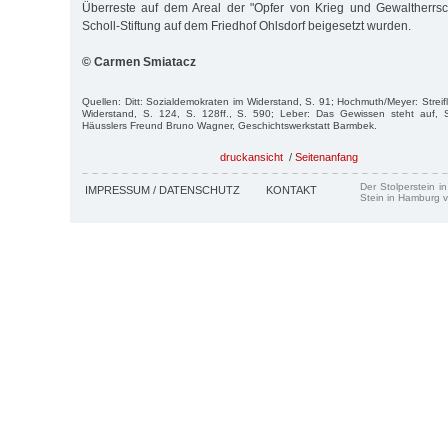
Überreste auf dem Areal der "Opfer von Krieg und Gewaltherrsc
Scholl-Stiftung auf dem Friedhof Ohlsdorf beigesetzt wurden.
© Carmen Smiatacz
Quellen: Ditt: Sozialdemokraten im Widerstand, S. 91; Hochmuth/Meyer: Strei
Widerstand, S. 124, S. 128ff., S. 590; Leber: Das Gewissen steht auf, S. 
Häusslers Freund Bruno Wagner, Geschichtswerkstatt Barmbek.
druckansicht
/
Seitenanfang
Der Stolperstein i
IMPRESSUM / DATENSCHUTZ
KONTAKT
Stein in Hamburg v