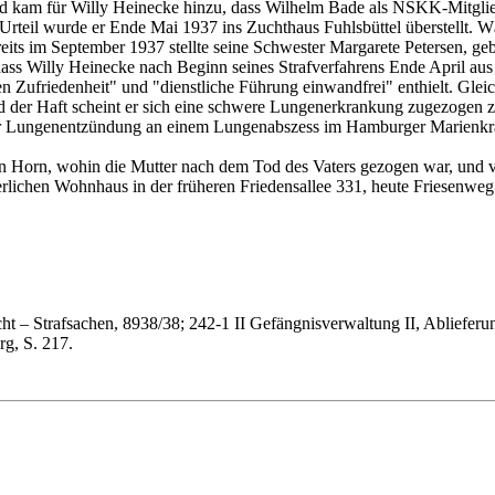
d kam für Willy Heinecke hinzu, dass Wilhelm Bade als NSKK-Mitglied
teil wurde er Ende Mai 1937 ins Zuchthaus Fuhlsbüttel überstellt. Währ
eits im September 1937 stellte seine Schwester Margarete Petersen, 
dass Willy Heinecke nach Beginn seines Strafverfahrens Ende April aus
llen Zufriedenheit" und "dienstliche Führung einwandfrei" enthielt. 
 der Haft scheint er sich eine schwere Lungenerkrankung zugezogen zu
einer Lungenentzündung an einem Lungenabszess im Hamburger Marienk
 Horn, wohin die Mutter nach dem Tod des Vaters gezogen war, und vor 
erlichen Wohnhaus in der früheren Friedensallee 331, heute Friesenweg 
t – Strafsachen, 8938/38; 242-1 II Gefängnisverwaltung II, Ablieferu
g, S. 217.