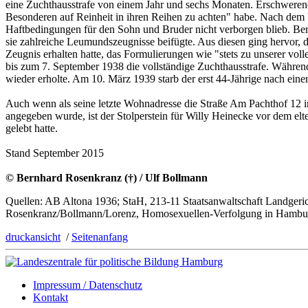
eine Zuchthausstrafe von einem Jahr und sechs Monaten. Erschweren
Besonderen auf Reinheit in ihren Reihen zu achten" habe. Nach dem Ur
Haftbedingungen für den Sohn und Bruder nicht verborgen blieb. Ber
sie zahlreiche Leumundszeugnisse beifügte. Aus diesen ging hervor, 
Zeugnis erhalten hatte, das Formulierungen wie "stets zu unserer vo
bis zum 7. September 1938 die vollständige Zuchthausstrafe. Während
wieder erholte. Am 10. März 1939 starb der erst 44-Jährige nach 
Auch wenn als seine letzte Wohnadresse die Straße Am Pachthof 12 in
angegeben wurde, ist der Stolperstein für Willy Heinecke vor dem elt
gelebt hatte.
Stand September 2015
© Bernhard Rosenkranz (†) / Ulf Bollmann
Quellen: AB Altona 1936; StaH, 213-11 Staatsanwaltschaft Landgerich
Rosenkranz/Bollmann/Lorenz, Homosexuellen-Verfolgung in Hambur
druckansicht
/
Seitenanfang
Impressum / Datenschutz
Kontakt