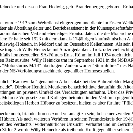
Heinecke und dessen Frau Hedwig, geb. Brandenberger, geboren. Er ha
, wurde 1913 zum Wehrdienst eingezogen und diente im Ersten Weltkrieg
äter als Abteilungsleiter und Betriebsassistent in der Kunstspeisefett
aramilitärischen Verband ehemaliger Frontsoldaten, die die Monarchie 
n: Er hatte seit 1923 mit dem damals 17-jährigen kaufmännischen Ang
leswig-Holstein, in Meldorf und im Ostseebad Kellenhusen. Als sein Fr
e trug sich Willy Heinecke mit Suizidgedanken. Trotz oder vielleicht
chfalls homosexuellen SA-Führers Ernst Röhm im Juli 1934 noch nicht 
en Reiz ausübte. Willy Heinicke trat im September 1931 in die NSDA
es "Motorsturms M/13" übertragen. Zudem war er "Sturmführer" des Na
vor der NS-Verfolgungsmaschinerie gegenüber Homosexuellen.
lich "Ramawerke" genannten Arbeitsplatz bei den Bahrenfelder Margar
ide". Direktor Hendrik Meurkens benachrichtigte daraufhin die Alton
ttlungen im privaten Umfeld des Verdächtigten aufnahm. Über das Pri
nft. Mehrere Vorgesetzte und Kollegen betonten in den Verhören gegenü
itskollegen Herbert Hübner zu besitzen, hielten es aber für ihre "Pfli
necke noch, bi- oder homosexuell veranlagt zu sein, bei seiner zweite
Hübner. Als nach weiteren Verhören in seinem Freundeskreis der 19-jä
n des Verdachts "widernatürlicher Unzucht" verhaftet und im Gerichts
a Ziffer 2 wurde Willy Heinecke als treibende Kraft gegenüber seinen j