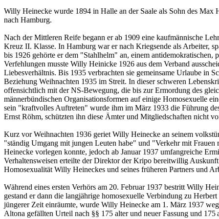
Willy Heinecke wurde 1894 in Halle an der Saale als Sohn des Max 
nach Hamburg.
Nach der Mittleren Reife begann er ab 1909 eine kaufmännische Lehre
Kreuz II. Klasse. In Hamburg war er nach Kriegsende als Arbeiter, sp
bis 1926 gehörte er dem "Stahlhelm" an, einem antidemokratischen, p
Verfehlungen musste Willy Heinicke 1926 aus dem Verband ausscheide
Liebesverhältnis. Bis 1935 verbrachten sie gemeinsame Urlaube in Sch
Beziehung Weihnachten 1935 im Streit. In dieser schweren Lebenskris
offensichtlich mit der NS-Bewegung, die bis zur Ermordung des glei
männerbündischen Organisationsformen auf einige Homosexuelle ein
sein "kraftvolles Auftreten" wurde ihm im März 1933 die Führung d
Ernst Röhm, schützten ihn diese Ämter und Mitgliedschaften nicht 
Kurz vor Weihnachten 1936 geriet Willy Heinecke an seinem volkstüm
"ständig Umgang mit jungen Leuten habe" und "Verkehr mit Frauen me
Heinecke vorlegen konnte, jedoch ab Januar 1937 umfangreiche Ermi
Verhaltensweisen erteilte der Direktor der Kripo bereitwillig Ausku
Homosexualität Willy Heineckes und seines früheren Partners und Arbe
Während eines ersten Verhörs am 20. Februar 1937 bestritt Willy Hei
gestand er dann die langjährige homosexuelle Verbindung zu Herbert 
jüngerer Zeit einräumte, wurde Willy Heinecke am 1. März 1937 wege
Altona gefällten Urteil nach §§ 175 alter und neuer Fassung und 175 