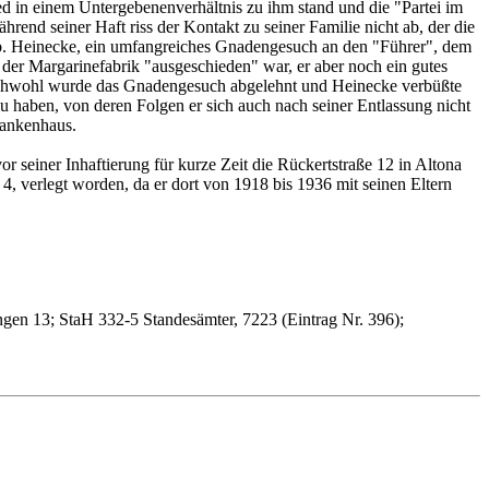
 in einem Untergebenenverhältnis zu ihm stand und die "Partei im
end seiner Haft riss der Kontakt zu seiner Familie nicht ab, der die
geb. Heinecke, ein umfangreiches Gnadengesuch an den "Führer", dem
 der Margarinefabrik "ausgeschieden" war, er aber noch ein gutes
Gleichwohl wurde das Gnadengesuch abgelehnt und Heinecke verbüßte
 haben, von deren Folgen er sich auch nach seiner Entlassung nicht
rankenhaus.
seiner Inhaftierung für kurze Zeit die Rückertstraße 12 in Altona
4, verlegt worden, da er dort von 1918 bis 1936 mit seinen Eltern
ngen 13; StaH 332-5 Standesämter, 7223 (Eintrag Nr. 396);