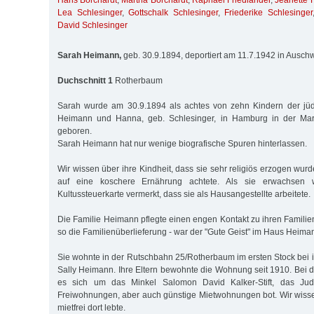
Hans Borchardt
,
Martha Borchardt
,
Raphael Friedländer
,
Jeanette 
Lea Schlesinger
,
Gottschalk Schlesinger
,
Friederike Schlesinger
David Schlesinger
Sarah Heimann,
geb. 30.9.1894, deportiert am 11.7.1942 in Ausch
Duchschnitt 1
Rotherbaum
Sarah wurde am 30.9.1894 als achtes von zehn Kindern der jüd
Heimann und Hanna, geb. Schlesinger, in Hamburg in der Mari
geboren.
Sarah Heimann hat nur wenige biografische Spuren hinterlassen.
Wir wissen über ihre Kindheit, dass sie sehr religiös erzogen wur
auf eine koschere Ernährung achtete. Als sie erwachsen w
Kultussteuerkarte vermerkt, dass sie als Hausangestellte arbeitete.
Die Familie Heimann pflegte einen engen Kontakt zu ihren Famili
so die Familienüberlieferung - war der "Gute Geist" im Haus Heima
Sie wohnte in der Rutschbahn 25/Rotherbaum im ersten Stock bei 
Sally Heimann. Ihre Eltern bewohnte die Wohnung seit 1910. Bei 
es sich um das Minkel Salomon David Kalker-Stift, das J
Freiwohnungen, aber auch günstige Mietwohnungen bot. Wir wissen
mietfrei dort lebte.