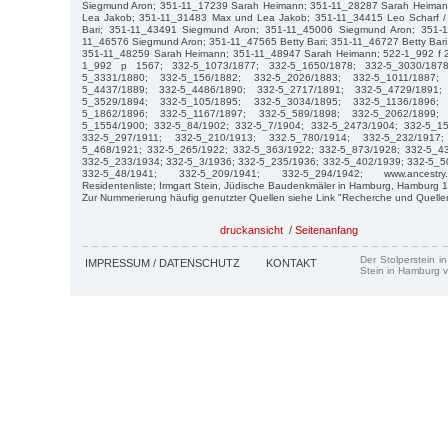
Siegmund Aron; 351-11_17239 Sarah Heimann; 351-11_28287 Sarah Heima
Lea Jakob; 351-11_31483 Max und Lea Jakob; 351-11_34415 Leo Scharf / 
Bari; 351-11_43491 Siegmund Aron; 351-11_45006 Siegmund Aron; 351-1
11_46576 Siegmund Aron; 351-11_47565 Betty Bari; 351-11_46727 Betty Bari;
351-11_48259 Sarah Heimann; 351-11_48947 Sarah Heimann; 522-1_992 f 2
1_992 p 1567; 332-5_1073/1877; 332-5_1650/1878; 332-5_3030/1878
5_3331/1880; 332-5_156/1882; 332-5_2026/1883; 332-5_1011/1887;
5_4437/1889; 332-5_4486/1890; 332-5_2717/1891; 332-5_4729/1891;
5_3529/1894; 332-5_105/1895; 332-5_3034/1895; 332-5_1136/1896;
5_1862/1896; 332-5_1167/1897; 332-5_589/1898; 332-5_2062/1899;
5_1554/1900; 332-5_84/1902; 332-5_7/1904; 332-5_2473/1904; 332-5_15
332-5_297/1911; 332-5_210/1913; 332.5_780/1914; 332-5_232/1917
5_468/1921; 332-5_265/1922; 332-5_363/1922; 332-5_873/1928; 332-5_4
332-5_233/1934; 332-5_3/1936; 332-5_235/1936; 332-5_402/1939; 332-5_5
332-5_48/1941; 332-5_209/1941; 332-5_294/1942; www.ancestry.
Residentenliste; Irmgart Stein, Jüdische Baudenkmäler in Hamburg, Hamburg 1
Zur Nummerierung häufig genutzter Quellen siehe Link "Recherche und Quelle
druckansicht
/
Seitenanfang
Der Stolperstein i
IMPRESSUM / DATENSCHUTZ
KONTAKT
Stein in Hamburg v