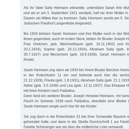
Als ihr Vater Sally Heimann erkrankte, unterstütze Sarah ihre Mu
und als er am 3. September 1921 verstarb, half sie ihrer Mutter in
Dasein als Witwe klar zu kommen. Sally Heimann wurde am 5. S
Jüdischen Friedhof Langenfelde beigesetzt.
Bis 1934 blieben Sarah Heimann und ihre Mutter noch in der W
Ihnen gegenüber, auch im ersten Stock, lebten ihr Bruder Joseph 
Frau Gretchen, geb. Weichselbaum (geb. 16.11.1902) und ihr
20.1.1934), Sophie (geb. 25.12.1934), Abraham Sally (geb. 9
30.7.1937) und Menachem (geb. 18.9.1938). Sarah Heimann 
Kinder.
Sarah Heimann zog dann ab 1934 bei ihrem Bruder Benzion Heima
in der Rutschbahn 11 ein und betreute auch hier die sechs
21.12.1929), Frieda (geb. 1.8.1931), Abraham Sally (geb. 21.1.1933)
Adele (geb. 5.5.1936) und Lea (geb. 12.11.1937). Das Ehepaar 
mit ihren Kindern nach Palästina.
Dann fand ein weiterer Bruder, Joseph Hesekel Heimann, mit seine
Flucht im Sommer 1939 nach Palästina, ebenfalls eine Bleibe 
Sarah Heimann sorgte auch hier für die Kinder.
Sie zog dann in die Rutschbahn 31 bei ihrer Schwester Baszion 
geheiratet hatte, und dann in die Straße Durchschnitt 1 zur Famil
Familie Schlesinger war sie über die mütterliche Linie verwandt.