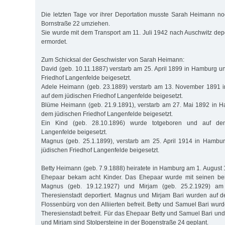
Die letzten Tage vor ihrer Deportation musste Sarah Heimann n
Bornstraße 22 umziehen.
Sie wurde mit dem Transport am 11. Juli 1942 nach Auschwitz depo
ermordet.
Zum Schicksal der Geschwister von Sarah Heimann:
David (geb. 10.11.1887) verstarb am 25. April 1899 in Hamburg u
Friedhof Langenfelde beigesetzt.
Adele Heimann (geb. 23.1889) verstarb am 13. November 1891 
auf dem jüdischen Friedhof Langenfelde beigesetzt.
Blüme Heimann (geb. 21.9.1891), verstarb am 27. Mai 1892 in 
dem jüdischen Friedhof Langenfelde beigesetzt.
Ein Kind (geb. 28.10.1896) wurde totgeboren und auf dem
Langenfelde beigesetzt.
Magnus (geb. 25.1.1899), verstarb am 25. April 1914 in Hamb
jüdischen Friedhof Langenfelde beigesetzt.
Betty Heimann (geb. 7.9.1888) heiratete in Hamburg am 1. August
Ehepaar bekam acht Kinder. Das Ehepaar wurde mit seinen bei
Magnus (geb. 19.12.1927) und Mirjam (geb. 25.2.1929) am
Theresienstadt deportiert. Magnus und Mirjam Bari wurden auf
Flossenbürg von den Alliierten befreit. Betty und Samuel Bari wu
Theresienstadt befreit. Für das Ehepaar Betty und Samuel Bari un
und Mirjam sind Stolpersteine in der Bogenstraße 24 geplant.