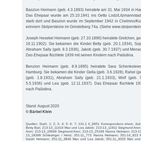
Baszion Heimann (geb. 4.3.1893) heiratete am 31. Mai 1934 in 
Das Ehepaar wurde am 25.10.1941 ins Getto Lodz/Litzmannstadt
starb dort und Baszion wurde im September 1942 in Chelmno/Kul
erinnern Stolpersteine im Grindelberg 74a. (Siehe www.stolperste
Joseph Hesekel Heimann (geb. 27.10.1890) heiratete Gretchen, g
16.11.1902). Sie bekamen die Kinder Betty (geb. 20.1.1934), Sop
Abraham Sally (geb. 9.3.1936), Jakob (geb. 30.7.1937) und Mena
Das Ehepaar flüchtete 1939 mit seinen Kindern nach Palästina.
Benzion Heimann (geb. 8.9.1895) heiratete Sara Schenkolewsk
Hamburg. Sie bekamen die Kinder Gella (geb. 3.6.1928), Rahel (ge
(geb. 1.8.1931), Abraham Sally (geb. 21.1.1933), Wolf (geb. 7
5.5.1936) und Lea (geb. 12.11.1937). Das Ehepaar flüchtete 19
nach Palästina.
Stand: August 2020
© Bärbel Klein
Quellen: StaH, 1; 2; 3; 4; 5; 6; 7; 131-1 II_6851 Korrespondenz ehem. Jüd
Betty Bari; 213-13_11410 Max und Lea Jakob; 213-13_11911 Siegmund Aro
Aron; 213-13_20649 Siegmund Aron; 213-13_25166 Hanna Heimann; 213-13
13_18398 Schlesinger / Hertz; 351-11_773 Hanna Heimann; 351-14_923 
Sarah Heimann; 351-11_3846 Max und Lea Jakob; 351-11_4025 Max und