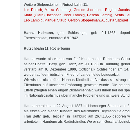
Weitere Stolpersteine in
Rutschbahn 11
:
Ilse Dotsch
,
Malka Goldberg
,
Gerson Jacobsen
,
Regine Jacobs
Klara (Clara) Jacobsen
,
Beer Lambig
,
Pescha Lambig
,
Senta La
Leo Lambig
,
Manuel Staub
,
Gerson Stoppelman
,
Augusta Szpigiel
Hanna Heimann,
geb. Schlesinger, geb. 9.1.1863, depor
Theresienstadt, ermordet 6.9.1942
Rutschbahn 11,
Rotherbaum
Hanna wurde als viertes von fünf Kindern des Rabbiners Gotts
seiner Ehefrau Betty, geb. Hertz, am 9.1.1863 in Hamburg gebor
verstarb am 9. Dezember 1899, Gottschalk Schlesinger am 14.
wurden auf dem jüdischen Friedhof Langenfelde beigesetzt).
Wir wissen nichts über Hannas Kindheit außer dass sie streng r
Elternhaus auf koschere Ernährung geachtet wurde. Die beiden 
Eltern pflegten einen engen Zusammenhalt, was ihnen bei der sp
im Nationalsozialismus über manche Probleme und schwere Stunde
Hanna heiratete am 22. August 1887 im Hamburger Standesamt 2 
als erstes von sieben Kindern des Kaufmanns Heymann Salomo
Frau Betty, geb. Hestlein, in Hamburg am 26.4.1855 geboren 
arbeitete in Hamburg als Radiohändler. Wo er sein Geschäft betrieb,