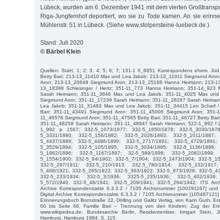
Lübeck, wurden am 6. Dezember 1941 mit dem vierten Großtransp
Riga-Jungfernhof deportiert, wo sie zu Tode kamen. An sie erinne
Mühlenstr. 51 in Lübeck. (Siehe www.stolpersteine-luebeck.de.)
Stand: Juli 2020
© Bärbel Klein
Quellen: StaH, 1; 2; 3; 4; 5; 6; 7; 131-1 II_6851 Korrespondenz ehem. Jüd
Betty Bari; 213-13_11410 Max und Lea Jakob; 213-13_11911 Siegmund Aro
Aron; 213-13_20649 Siegmund Aron; 213-13_25166 Hanna Heimann; 213-13
13_18398 Schlesinger / Hertz; 351-11_773 Hanna Heimann; 351-14_923 
Sarah Heimann; 351-11_3846 Max und Lea Jakob; 351-11_4025 Max und
Siegmund Aron; 351-11_17239 Sarah Heimann; 351-11_28287 Sarah Heima
Lea Jakob; 351-11_31483 Max und Lea Jakob; 351-11_34415 Leo Scharf / 
Bari; 351-11_43491 Siegmund Aron; 351-11_45006 Siegmund Aron; 351-1
11_46576 Siegmund Aron; 351-11_47565 Betty Bari; 351-11_46727 Betty Bari;
351-11_48259 Sarah Heimann; 351-11_48947 Sarah Heimann; 522-1_992 f 2
1_992 p 1567; 332-5_1073/1877; 332-5_1650/1878; 332-5_3030/1878
5_3331/1880; 332-5_156/1882; 332-5_2026/1883; 332-5_1011/1887;
5_4437/1889; 332-5_4486/1890; 332-5_2717/1891; 332-5_4729/1891;
5_3529/1894; 332-5_105/1895; 332-5_3034/1895; 332-5_1136/1896;
5_1862/1896; 332-5_1167/1897; 32-5_589/1898; 332-5_2062/1899;
5_1554/1900; 332-5_84/1902; 332-5_7/1904; 332-5_2473/1904; 332-5_15
332-5_297/1911; 332-5_210/1913; 332.5_780/1914; 332-5_232/1917
5_468/1921; 332-5_265/1922; 332-5_363/1922; 332-5_873/1928; 332-5_4
332-5_233/1934; 332-5_3/1936; 3325-5_235/1936; 332-5_402/1939
5_572/1940; 332-5_48/1941; 332-5_209/1941; 332-5_294/1942; ITS Arch
Archive Korrespondenzakte 6.3.3.2 / 7105 Archivnummer [100291167] und 
Digital Archive Korrespondenzakte 6.3.3.2 / 7105 Archivnummer [105487121]
Erinnerungsbuch Bornstraße 22, Dölling und Galitz Verlag, von Karin Guth, Er
60 bis Seite 68, Familie Bari – Trennung von den Kindern; Zug der Erin
www.wikipedea.de; Bundesarchiv Berlin, Residentenliste; Irmgart Stein,
Hamburg, Hamburg 1984, S. 115.