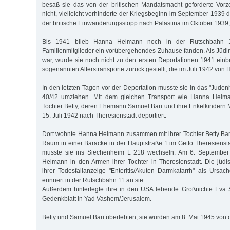
besaß sie das von der britischen Mandatsmacht geforderte Vorz
nicht, vielleicht verhinderte der Kriegsbeginn im September 1939 d
der britische Einwanderungsstopp nach Palästina im Oktober 1939, 
Bis 1941 blieb Hanna Heimann noch in der Rutschbahn 1
Familienmitglieder ein vorübergehendes Zuhause fanden. Als Jüdin,
war, wurde sie noch nicht zu den ersten Deportationen 1941 einbe
sogenannten Alterstransporte zurück gestellt, die im Juli 1942 vo
In den letzten Tagen vor der Deportation musste sie in das "Jude
40/42 umziehen. Mit dem gleichen Transport wie Hanna Heim
Tochter Betty, deren Ehemann Samuel Bari und ihre Enkelkinder
15. Juli 1942 nach Theresienstadt deportiert.
Dort wohnte Hanna Heimann zusammen mit ihrer Tochter Betty Bar
Raum in einer Baracke in der Hauptstraße 1 im Getto Theresiensta
musste sie ins Siechenheim L 218 wechseln. Am 6. September
Heimann in den Armen ihrer Tochter in Theresienstadt. Die jüd
ihrer Todesfallanzeige "Enteritis/Akuten Darmkatarrh" als Ursach
erinnert in der Rutschbahn 11 an sie.
Außerdem hinterlegte ihre in den USA lebende Großnichte Eva S
Gedenkblatt in Yad Vashem/Jerusalem.
Betty und Samuel Bari überlebten, sie wurden am 8. Mai 1945 von den