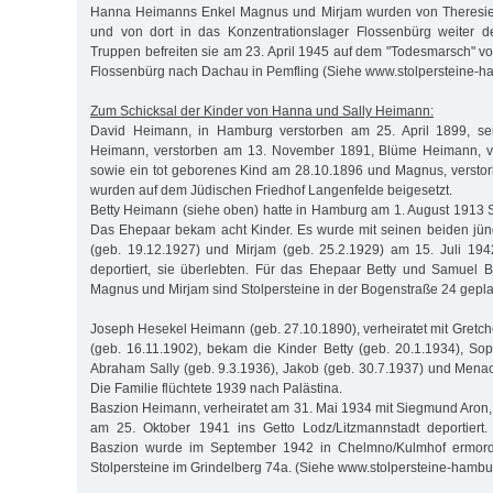
Hanna Heimanns Enkel Magnus und Mirjam wurden von Theresien
und von dort in das Konzentrationslager Flossenbürg weiter depo
Truppen befreiten sie am 23. April 1945 auf dem "Todesmarsch" v
Flossenbürg nach Dachau in Pemfling (Siehe www.stolpersteine-h
Zum Schicksal der Kinder von Hanna und Sally Heimann:
David Heimann, in Hamburg verstorben am 25. April 1899, se
Heimann, verstorben am 13. November 1891, Blüme Heimann, ve
sowie ein tot geborenes Kind am 28.10.1896 und Magnus, verstor
wurden auf dem Jüdischen Friedhof Langenfelde beigesetzt.
Betty Heimann (siehe oben) hatte in Hamburg am 1. August 1913 S
Das Ehepaar bekam acht Kinder. Es wurde mit seinen beiden jü
(geb. 19.12.1927) und Mirjam (geb. 25.2.1929) am 15. Juli 194
deportiert, sie überlebten. Für das Ehepaar Betty und Samuel B
Magnus und Mirjam sind Stolpersteine in der Bogenstraße 24 gepla
Joseph Hesekel Heimann (geb. 27.10.1890), verheiratet mit Gret
(geb. 16.11.1902), bekam die Kinder Betty (geb. 20.1.1934), Sop
Abraham Sally (geb. 9.3.1936), Jakob (geb. 30.7.1937) und Mena
Die Familie flüchtete 1939 nach Palästina.
Baszion Heimann, verheiratet am 31. Mai 1934 mit Siegmund Aron
am 25. Oktober 1941 ins Getto Lodz/Litzmannstadt deportiert.
Baszion wurde im September 1942 in Chelmno/Kulmhof ermorde
Stolpersteine im Grindelberg 74a. (Siehe www.stolpersteine-hambu