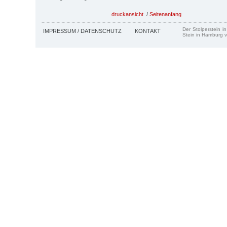
druckansicht
/
Seitenanfang
Der Stolperstein i
IMPRESSUM / DATENSCHUTZ
KONTAKT
Stein in Hamburg v