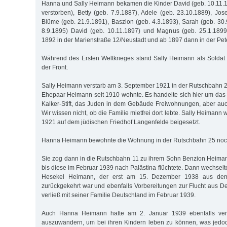
Hanna und Sally Heimann bekamen die Kinder David (geb. 10.11.1
verstorben), Betty (geb. 7.9.1887), Adele (geb. 23.10.1889), Jos
Blüme (geb. 21.9.1891), Baszion (geb. 4.3.1893), Sarah (geb. 30.
8.9.1895) David (geb. 10.11.1897) und Magnus (geb. 25.1.1899
1892 in der Marienstraße 12/Neustadt und ab 1897 dann in der Pet
Während des Ersten Weltkrieges stand Sally Heimann als Soldat
der Front.
Sally Heimann verstarb am 3. September 1921 in der Rutschbahn
Ehepaar Heimann seit 1910 wohnte. Es handelte sich hier um da
Kalker-Stift, das Juden in dem Gebäude Freiwohnungen, aber au
Wir wissen nicht, ob die Familie mietfrei dort lebte. Sally Heiman
1921 auf dem jüdischen Friedhof Langenfelde beigesetzt.
Hanna Heimann bewohnte die Wohnung in der Rutschbahn 25 noch
Sie zog dann in die Rutschbahn 11 zu ihrem Sohn Benzion Heima
bis diese im Februar 1939 nach Palästina flüchtete. Dann wechsel
Hesekel Heimann, der erst am 15. Dezember 1938 aus de
zurückgekehrt war und ebenfalls Vorbereitungen zur Flucht aus De
verließ mit seiner Familie Deutschland im Februar 1939.
Auch Hanna Heimann hatte am 2. Januar 1939 ebenfalls vers
auszuwandern, um bei ihren Kindern leben zu können, was jedoch 