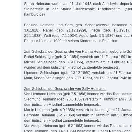
Sarah Heimann wurde am 11. Juli 1942 nach Auschwitz deportier
Stolperstein in der Straße Durchschnitt 1/Rotherbaum. (Sieh
hamburg.de)
Benzion Heimann und Sara, geb. Schenkolewski, bekamen di
3.6.1928), Rahel (geb. 21.12.1929), Frieda (geb. 1.8.1931),
21.1.1933), Wolf (geb. 7.1.1934), Adele (geb. 5.5.1936) und Lea 
Ehepaar flüchtete 1939 mit seinen Kindern nach Palästina.
Zum Schicksal der Geschwister von Hanna Heimann, geborene Sch
Rahel Schlesinger (geb. 3.1.1854) verstarb am 11. Februar 1891 i
Michel Schlesinger (geb. 7.9.1856), verstarb am 7. Februar 1
wurden auf dem jüdischen Friedhof Langenfelde beigesetzt.
Lipmann Schlesinger (geb. 13.12.1860) verstarb am 21.Fabruar
Main, Moses Schlesinger (geb. 20.5.1865), am 15. Februar 1946 in 
Zum Schicksal der Geschwister von Sally Heimann:
Von Hermann Heimann (geb.7.5.1856) kennen wir das Todesdatum 
Siegmund Heimann (geb. 23.6.1857) verstarb in Hamburg am 7. J
dem jüdischen Friedhof Langenfelde beigesetzt.
Martin Heimann (geb. 4.9.1858) verstarb in Hamburg am 27. Janua
Bernhard Heimann (12.5.1860) verstarb in Hamburg am 5. Oktob
dem jüdischen Friedhof Langenfelde beigesetzt.
Von Adolph Heimann (geb. 6.2.1863) kennen wir das Todesdatum ni
Rosa Heimann (geb. 14.5.1864) heiratete in Lübeck Nathan Cohn. 