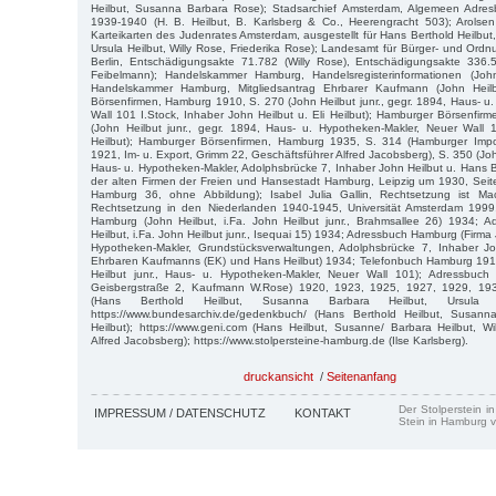
Heilbut, Susanna Barbara Rose); Stadsarchief Amsterdam, Algemeen Adre
1939-1940 (H. B. Heilbut, B. Karlsberg & Co., Heerengracht 503); Arolsen 
Karteikarten des Judenrates Amsterdam, ausgestellt für Hans Berthold Heilbut
Ursula Heilbut, Willy Rose, Friederika Rose); Landesamt für Bürger- und Or
Berlin, Entschädigungsakte 71.782 (Willy Rose), Entschädigungsakte 336.
Feibelmann); Handelskammer Hamburg, Handelsregisterinformationen (John
Handelskammer Hamburg, Mitgliedsantrag Ehrbarer Kaufmann (John Heil
Börsenfirmen, Hamburg 1910, S. 270 (John Heilbut junr., gegr. 1894, Haus- u
Wall 101 I.Stock, Inhaber John Heilbut u. Eli Heilbut); Hamburger Börsenfi
(John Heilbut junr., gegr. 1894, Haus- u. Hypotheken-Makler, Neuer Wall 
Heilbut); Hamburger Börsenfirmen, Hamburg 1935, S. 314 (Hamburger Imp
1921, Im- u. Export, Grimm 22, Geschäftsführer Alfred Jacobsberg), S. 350 (John
Haus- u. Hypotheken-Makler, Adolphsbrücke 7, Inhaber John Heilbut u. Hans B
der alten Firmen der Freien und Hansestadt Hamburg, Leipzig um 1930, Seite
Hamburg 36, ohne Abbildung); Isabel Julia Gallin, Rechtsetzung ist Ma
Rechtsetzung in den Niederlanden 1940-1945, Universität Amsterdam 1999
Hamburg (John Heilbut, i.Fa. John Heilbut junr., Brahmsallee 26) 1934;
Heilbut, i.Fa. John Heilbut junr., Isequai 15) 1934; Adressbuch Hamburg (Firma 
Hypotheken-Makler, Grundstücksverwaltungen, Adolphsbrücke 7, Inhaber Joh
Ehrbaren Kaufmanns (EK) und Hans Heilbut) 1934; Telefonbuch Hamburg 191
Heilbut junr., Haus- u. Hypotheken-Makler, Neuer Wall 101); Adressbuch B
Geisbergstraße 2, Kaufmann W.Rose) 1920, 1923, 1925, 1927, 1929, 19
(Hans Berthold Heilbut, Susanna Barbara Heilbut, Ursula H
https://www.bundesarchiv.de/gedenkbuch/ (Hans Berthold Heilbut, Susann
Heilbut); https://www.geni.com (Hans Heilbut, Susanne/ Barbara Heilbut, Wi
Alfred Jacobsberg); https://www.stolpersteine-hamburg.de (Ilse Karlsberg).
druckansicht
/
Seitenanfang
Der Stolperstein i
IMPRESSUM / DATENSCHUTZ
KONTAKT
Stein in Hamburg v