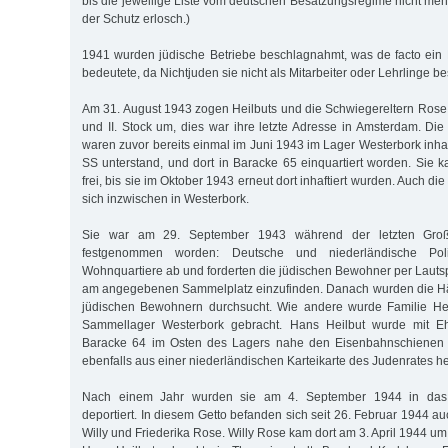
bis die jeweilige Liste vom deutschen Besatzungsregime nicht me
der Schutz erlosch.)
1941 wurden jüdische Betriebe beschlagnahmt, was de facto ein 
bedeutete, da Nichtjuden sie nicht als Mitarbeiter oder Lehrlinge be
Am 31. August 1943 zogen Heilbuts und die Schwiegereltern Rose in
und II. Stock um, dies war ihre letzte Adresse in Amsterdam. Di
waren zuvor bereits einmal im Juni 1943 im Lager Westerbork inha
SS unterstand, und dort in Baracke 65 einquartiert worden. Sie 
frei, bis sie im Oktober 1943 erneut dort inhaftiert wurden. Auch di
sich inzwischen in Westerbork.
Sie war am 29. September 1943 während der letzten Groß
festgenommen worden: Deutsche und niederländische Poliz
Wohnquartiere ab und forderten die jüdischen Bewohner per Lauts
am angegebenen Sammelplatz einzufinden. Danach wurden die Hä
jüdischen Bewohnern durchsucht. Wie andere wurde Familie Heil
Sammellager Westerbork gebracht. Hans Heilbut wurde mit Eh
Baracke 64 im Osten des Lagers nahe den Eisenbahnschienen ei
ebenfalls aus einer niederländischen Karteikarte des Judenrates he
Nach einem Jahr wurden sie am 4. September 1944 in das G
deportiert. In diesem Getto befanden sich seit 26. Februar 1944 a
Willy und Friederika Rose. Willy Rose kam dort am 3. April 1944 um