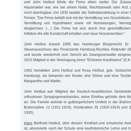
und John Heilbut führte die Firma allein weiter. Die Zulass
Hausmakler war, wie bei einem Notar, Rechtsanwalt oder Arzt
nicht übertragbar. Um 1930 lautete die Selbstdarstellung in eine
Firmen: "Die Firma befaßt sich mit der Vermittlung von Grundstück
Vermittlung von Hypotheken sowie mit Vermietungen, Vermö
dergleichen. (…) Die Firma hat sich durch ihre geschäftlichen
Inflation die alte Kundschaft erhalten und neue hinzuerworben."
John Heilbut erwarb 1895 das Hamburger Bürgerrecht. Er 
Steuerausschuss des Finanzamts Hamburg-Rechtes Alsterufer (B
und wurde wiederholt vom Gericht als Zwangsverwalter eingeset
1915 Mitglied in der Vereinigung eines "Ehrbaren Kaufmanns" (E.K.
1902 heirateten John Heilbut und Rosa Heilbut, geb. Goldschmi
Hamburg); sie bekamen vier Kinder, drei Söhne und eine Tochte
Margarethe und Walter.
John Heilbut war Mitglied der Deutsch-Israelitischen Gemein
orthodoxen Synagogenverbandes, seine Ehefrau gehörte dem li
an. Die Familie wohnte in gutbürgerlichem Umfeld in der Brahm
Brahmsallee 12 (1911-1919), Klosterallee 35 (1920-1924) und 
1935).
Hans
Berthold Heilbut, über dessen Kindheit und schulische Aus
ist, absolvierte nach der Schule eine kaufmännische Lehre und tr