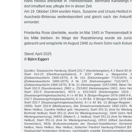
Hans Heilbut erkrankte in Theresienstadt. Bernhard Karlsbergs Fr
dort inhaftiert war, pflegte ihn in dieser Zeit.
Am 19. Oktober 1944 wurden Hans, Susanne und Ursula Heilbut in
Auschwitz-Birkenau weiterdeportiert und gleich nach der Ankun
ermordet.
Friederika Rose überlebte, wurde im Mai 1945 in Theresienstadt b
bis Mitte bleiben. Im Wege der Repatriierung wurde sie zurü
gebracht und emigrierte im August 1946 zu ihrem Sohn nach Kolum
Stand: April 2025
© Björn Eggert
Quellen: Staatsarchiv Hamburg (StaH) 231-7 (Handelsregister), A 1 Band 60 (A 
StaH 314-15 (Oberfinanzpräsident), F 1157 (Alfred u. Margarethe 
(Zivilstandsaufsicht 1866-1875), A Nr. 101 (Geburtsregister 7710/1870, 
(Zivilstandsaufsicht 1866-1875), A Nr. 120 (Geburtsregister 7111/1871,
(Zivilstandsaufsicht 1866-1875), B Nr. 21 (Heiratsregister 2267/1868, Meier He
StaH 332-5 (Standesämter), 2982 u. 25/1902 (Heiratsregister 1902, John Hei
StaH 332-5 (Standesämter), 8074 u. 631/1923 (Sterberegister 1923, E
(Staatsangehörigkeitsaufsicht), A I e 40 Bd. 9 (Bürger-Register 1876-1896 A-K
332-7 (Staatsangehörigkeitsaufsicht), A I e 40 Bd. 9 (Bürger-Register 1876-18
StaH 332-7 (Staatsangehörigkeitsaufsicht), A I e 40 Bd. 13 (Bürger-Register 
1899); StaH 332-8 (Meldewesen), Alte Einwohnermeldekartei 1892-1925, Roll
Meier Heilbut, Caroline Heilbut geb. Heymann); StaH 351-11 (Amt für Wiede
Berthold Heilbut); StaH 351-11 (Amt für Wiedergutmachung), 1646 (John Heil
Wiedergutmachung), 36652 (Walter A. J. Heilbut); StaH 351-11 (Amt für Wie
Heilbut); StaH 351-11 (Amt für Wiedergutmachung), 19512 (Alfred Jacobsbe
Gemeinden), 992b (Kultussteuerkartei der Deutsch-Israelitischen Gemei
Heilbut, Hans Heilbut, Max Heilbut; Jüdischer Friedhof Hamburg-Ohlsdorf (Eli
Stadsarchief Amsterdam (Indexen, nachträglich erstellte Einwohnermelderegist