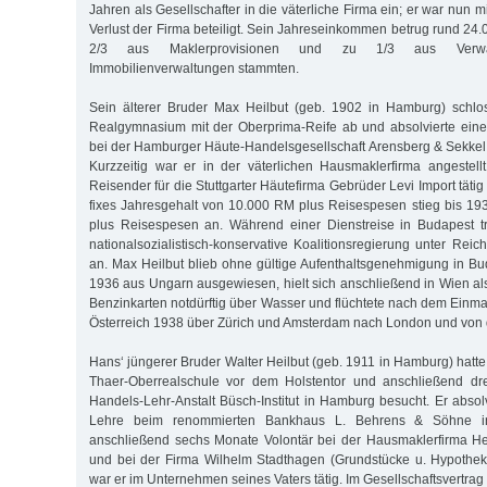
Jahren als Gesellschafter in die väterliche Firma ein; er war nu
Verlust der Firma beteiligt. Sein Jahreseinkommen betrug rund 24
2/3 aus Maklerprovisionen und zu 1/3 aus Verwal
Immobilienverwaltungen stammten.
Sein älterer Bruder Max Heilbut (geb. 1902 in Hamburg) schlos
Realgymnasium mit der Oberprima-Reife ab und absolvierte ein
bei der Hamburger Häute-Handelsgesellschaft Arensberg & Sekkel 
Kurzzeitig war er in der väterlichen Hausmaklerfirma angestel
Reisender für die Stuttgarter Häutefirma Gebrüder Levi Import tätig
fixes Jahresgehalt von 10.000 RM plus Reisespesen stieg bis 1
plus Reisespesen an. Während einer Dienstreise in Budapest tr
nationalsozialistisch-konservative Koalitionsregierung unter Reich
an. Max Heilbut blieb ohne gültige Aufenthaltsgenehmigung in B
1936 aus Ungarn ausgewiesen, hielt sich anschließend in Wien al
Benzinkarten notdürftig über Wasser und flüchtete nach dem Einm
Österreich 1938 über Zürich und Amsterdam nach London und von d
Hans‘ jüngerer Bruder Walter Heilbut (geb. 1911 in Hamburg) hatt
Thaer-Oberrealschule vor dem Holstentor und anschließend dr
Handels-Lehr-Anstalt Büsch-Institut in Hamburg besucht. Er absol
Lehre beim renommierten Bankhaus L. Behrens & Söhne 
anschließend sechs Monate Volontär bei der Hausmaklerfirma 
und bei der Firma Wilhelm Stadthagen (Grundstücke u. Hypothek
war er im Unternehmen seines Vaters tätig. Im Gesellschaftsvertrag