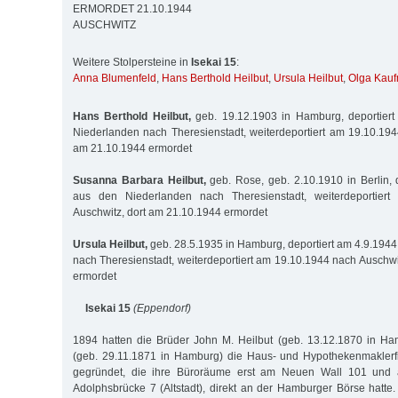
ERMORDET 21.10.1944
AUSCHWITZ
Weitere Stolpersteine in
Isekai 15
:
Anna Blumenfeld
,
Hans Berthold Heilbut
,
Ursula Heilbut
,
Olga Kau
Hans Berthold Heilbut,
geb. 19.12.1903 in Hamburg, deportier
Niederlanden nach Theresienstadt, weiterdeportiert am 19.10.194
am 21.10.1944 ermordet
Susanna Barbara Heilbut,
geb. Rose, geb. 2.10.1910 in Berlin, 
aus den Niederlanden nach Theresienstadt, weiterdeportier
Auschwitz, dort am 21.10.1944 ermordet
Ursula Heilbut,
geb. 28.5.1935 in Hamburg, deportiert am 4.9.194
nach Theresienstadt, weiterdeportiert am 19.10.1944 nach Auschwi
ermordet
Isekai 15
(Eppendorf)
1894 hatten die Brüder John M. Heilbut (geb. 13.12.1870 in Ha
(geb. 29.11.1871 in Hamburg) die Haus- und Hypothekenmaklerfi
gegründet, die ihre Büroräume erst am Neuen Wall 101 und
Adolphsbrücke 7 (Altstadt), direkt an der Hamburger Börse hatte.