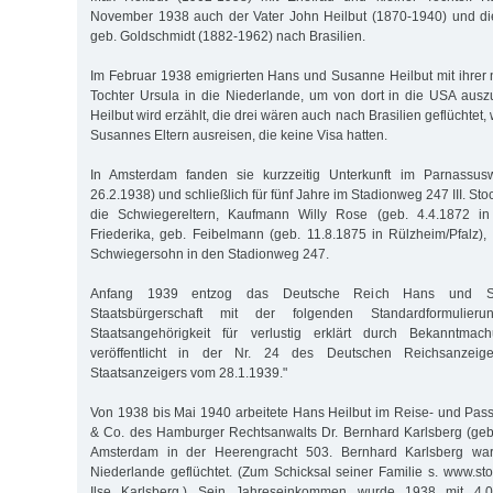
November 1938 auch der Vater John Heilbut (1870-1940) und die
geb. Goldschmidt (1882-1962) nach Brasilien.
Im Februar 1938 emigrierten Hans und Susanne Heilbut mit ihrer n
Tochter Ursula in die Niederlande, um von dort in die USA auszu
Heilbut wird erzählt, die drei wären auch nach Brasilien geflüchtet,
Susannes Eltern ausreisen, die keine Visa hatten.
In Amsterdam fanden sie kurzzeitig Unterkunft im Parnassusw
26.2.1938) und schließlich für fünf Jahre im Stadionweg 247 III. St
die Schwiegereltern, Kaufmann Willy Rose (geb. 4.4.1872 i
Friederika, geb. Feibelmann (geb. 11.8.1875 in Rülzheim/Pfalz)
Schwiegersohn in den Stadionweg 247.
Anfang 1939 entzog das Deutsche Reich Hans und Su
Staatsbürgerschaft mit der folgenden Standardformulier
Staatsangehörigkeit für verlustig erklärt durch Bekanntma
veröffentlicht in der Nr. 24 des Deutschen Reichsanzeig
Staatsanzeigers vom 28.1.1939."
Von 1938 bis Mai 1940 arbeitete Hans Heilbut im Reise- und Pas
& Co. des Hamburger Rechtsanwalts Dr. Bernhard Karlsberg (geb
Amsterdam in der Heerengracht 503. Bernhard Karlsberg war
Niederlande geflüchtet. (Zum Schicksal seiner Familie s. www.st
Ilse Karlsberg.) Sein Jahreseinkommen wurde 1938 mit 4.