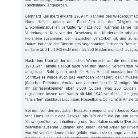
Reichsmark) angegeben.
Bernhard Karlsberg erklärte 1959 im Rahmen des Wiedergutmac
Hans Heilbut neben den Einkünften aus der Tätigkeit b
Einkommensquellen verfügte: "Er hatte noch während seiner Täti
Vertretungen. Kurz vor der Besetzung der Niederlande arbeite
Flörsheim zusammen, der inzwischen verstorben ist, und zu e
Datum trat er in die Dienste des sogenannten Jüdischen Rats in
durfte er ab 21.5.1942 nicht mehr als 250 Gulden monatlich ausgeza
Nach dem Überfall der deutschen Wehrmacht auf die neutralen
1940 war Familie Heilbut auch hier den ständig verschärften
ausgesetzt. Bald galten auch für Hans Heilbut massive berufl
Schrittweise wurde auch das Vermögen konfisziert, dafür musst
jüdischen Personen, Vereine und Unternehmen ihr Vermögen üb
ihr Jahreseinkommen über 3.000 Gulden (was 250 Gulden 
registrieren lassen und waren ab Mai 1942 verpflichtet ihr g
"arisierten" Bankhaus Lippmann, Rosenthal & Co. (Liro) in Amsterda
Bei dem von den deutschen Besatzern eingerichteten Joodse Raa
fand Hans Heilbut eine Tätigkeit als "afd chef", die ihn und sein
Schwiegereltern vor Inhaftierung und Deportation schützte (Der J
zeitweise tausende Jüdinnen und Juden, deren Arbeit als unverz
war. Auf verschiedenen Listen geführt, waren sie so lange von der D