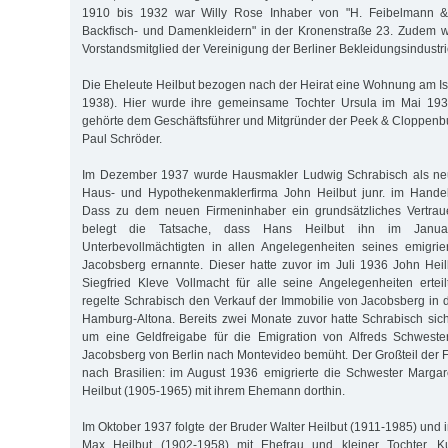
1910 bis 1932 war Willy Rose Inhaber von "H. Feibelmann & 
Backfisch- und Damenkleidern" in der Kronenstraße 23. Zudem w
Vorstandsmitglied der Vereinigung der Berliner Bekleidungsindustri
Die Eheleute Heilbut bezogen nach der Heirat eine Wohnung am Ise
1938). Hier wurde ihre gemeinsame Tochter Ursula im Mai 19
gehörte dem Geschäftsführer und Mitgründer der Peek & Cloppen
Paul Schröder.
Im Dezember 1937 wurde Hausmakler Ludwig Schrabisch als neu
Haus- und Hypothekenmaklerfirma John Heilbut junr. im Handels
Dass zu dem neuen Firmeninhaber ein grundsätzliches Vertraue
belegt die Tatsache, dass Hans Heilbut ihn im Janu
Unterbevollmächtigten in allen Angelegenheiten seines emigrie
Jacobsberg ernannte. Dieser hatte zuvor im Juli 1936 John Hei
Siegfried Kleve Vollmacht für alle seine Angelegenheiten erte
regelte Schrabisch den Verkauf der Immobilie von Jacobsberg in d
Hamburg-Altona. Bereits zwei Monate zuvor hatte Schrabisch sich
um eine Geldfreigabe für die Emigration von Alfreds Schwester
Jacobsberg von Berlin nach Montevideo bemüht. Der Großteil der F
nach Brasilien: im August 1936 emigrierte die Schwester Marga
Heilbut (1905-1965) mit ihrem Ehemann dorthin.
Im Oktober 1937 folgte der Bruder Walter Heilbut (1911-1985) und 
Max Heilbut (1902-1958) mit Ehefrau und kleiner Tochter. 