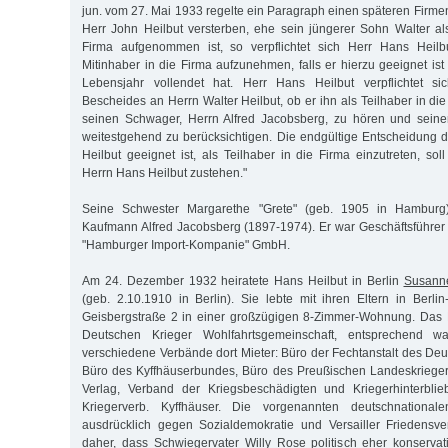
jun. vom 27. Mai 1933 regelte ein Paragraph einen späteren Firmenei
Herr John Heilbut versterben, ehe sein jüngerer Sohn Walter als
Firma aufgenommen ist, so verpflichtet sich Herr Hans Heilb
Mitinhaber in die Firma aufzunehmen, falls er hierzu geeignet is
Lebensjahr vollendet hat. Herr Hans Heilbut verpflichtet si
Bescheides an Herrn Walter Heilbut, ob er ihn als Teilhaber in di
seinen Schwager, Herrn Alfred Jacobsberg, zu hören und seine
weitestgehend zu berücksichtigen. Die endgültige Entscheidung d
Heilbut geeignet ist, als Teilhaber in die Firma einzutreten, sol
Herrn Hans Heilbut zustehen."
Seine Schwester Margarethe "Grete" (geb. 1905 in Hamburg
Kaufmann Alfred Jacobsberg (1897-1974). Er war Geschäftsführe
"Hamburger Import-Kompanie" GmbH.
Am 24. Dezember 1932 heiratete Hans Heilbut in Berlin
Susann
(geb. 2.10.1910 in Berlin). Sie lebte mit ihren Eltern in Berlin
Geisbergstraße 2 in einer großzügigen 8-Zimmer-Wohnung. Das 
Deutschen Krieger Wohlfahrtsgemeinschaft, entsprechend
verschiedene Verbände dort Mieter: Büro der Fechtanstalt des De
Büro des Kyffhäuserbundes, Büro des Preußischen Landeskrieger
Verlag, Verband der Kriegsbeschädigten und Kriegerhinterbli
Kriegerverb. Kyffhäuser. Die vorgenannten deutschnationa
ausdrücklich gegen Sozialdemokratie und Versailler Friedensve
daher, dass Schwiegervater Willy Rose politisch eher konservati