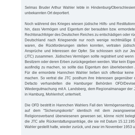
Selmas Bruder Arthur Wahler lebte in Hindenburg/Oberschlesi
unbekannten Ort deportiert.
Noch während des Krieges wiesen jüdische Hilfs- und Restitution
hin, dass Vermögen und Eigentum der beraubten bzw. ermordet
Rechtsnachfolger des Deutschen Reiches zu entschädigen oder rück
Deutschland nach Kriegsende nur noch wenige rechtmäßige 
waren, die Rückforderungen stellen konnten, vertraten jüdisc
Ansprüche und Interessen der Opfer. Sie schlossen sich zur Je
(JTC) zusammen. Jüdisches Vermögen sollte registriert und wenn 
Besitzern oder deren Erben zurückgegeben werden. War kein Eig
ausfindig zu machen, so sollte das Eigentum den überlebende
Für die ermordete Hannchen Wahler ließen sich offenbar keine
machen. So vertrat die JTC posthum ihre Interessen gegenüber
Defacto verhandelten die Hamburger Behörden OFD/Devise
Wiedergutmachung mit A. Landsberg, dem Regionalmanager der J
in Hamburg, Mohlenhof, unterhielt.
Die OFD bestritt in Hannchen Wahlers Fall den Vermögensentzug
auf dem "Sicherungskonto" identisch mit dem zwangswei
Religionsverband überwiesenen gewesen sei, könne nicht belegt
die JTC alle Rückerstattungsanträge, die sie mit Datum 15.12.19
Wahler gestellt hatte, wieder zurück, und zwar im November 1953 