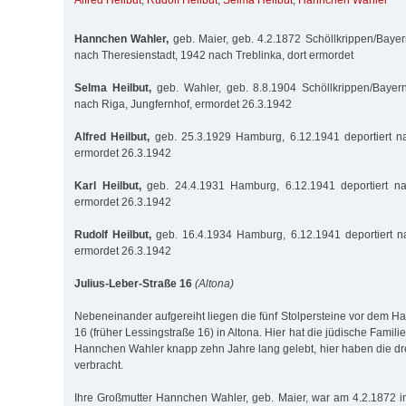
Alfred Heilbut
,
Rudolf Heilbut
,
Selma Heilbut
,
Hannchen Wahler
Hannchen Wahler,
geb. Maier, geb. 4.2.1872 Schöllkrippen/Bayern
nach Theresienstadt, 1942 nach Treblinka, dort ermordet
Selma Heilbut,
geb. Wahler, geb. 8.8.1904 Schöllkrippen/Bayern
nach Riga, Jungfernhof, ermordet 26.3.1942
Alfred Heilbut,
geb. 25.3.1929 Hamburg, 6.12.1941 deportiert na
ermordet 26.3.1942
Karl Heilbut,
geb. 24.4.1931 Hamburg, 6.12.1941 deportiert na
ermordet 26.3.1942
Rudolf Heilbut,
geb. 16.4.1934 Hamburg, 6.12.1941 deportiert na
ermordet 26.3.1942
Julius-Leber-Straße 16
(Altona)
Nebeneinander aufgereiht liegen die fünf Stolpersteine vor dem H
16 (früher Lessingstraße 16) in Altona. Hier hat die jüdische Famil
Hannchen Wahler knapp zehn Jahre lang gelebt, hier haben die dre
verbracht.
Ihre Großmutter Hannchen Wahler, geb. Maier, war am 4.2.1872 i