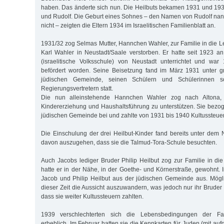
haben. Das änderte sich nun. Die Heilbuts bekamen 1931 und 19
und Rudolf. Die Geburt eines Sohnes – den Namen von Rudolf nann
nicht – zeigten die Eltern 1934 im Israelitischen Familienblatt an.
1931/32 zog Selmas Mutter, Hannchen Wahler, zur Familie in die L
Karl Wahler in Neustadt/Saale verstorben. Er hatte seit 1923 a
(israelitische Volksschule) von Neustadt unterrichtet und wa
befördert worden. Seine Beisetzung fand im März 1931 unter g
jüdischen Gemeinde, seinen Schülern und Schülerinnen 
Regierungsvertretern statt.
Die nun alleinstehende Hannchen Wahler zog nach Altona, 
Kindererziehung und Haushaltsführung zu unterstützen. Sie bezog 
jüdischen Gemeinde bei und zahlte von 1931 bis 1940 Kultussteue
Die Einschulung der drei Heilbut-Kinder fand bereits unter dem N
davon auszugehen, dass sie die Talmud-Tora-Schule besuchten.
Auch Jacobs lediger Bruder Philip Heilbut zog zur Familie in die
hatte er in der Nähe, in der Goethe- und Körnerstraße, gewohnt. 
Jacob und Philip Heilbut aus der jüdischen Gemeinde aus. Mögl
dieser Zeit die Aussicht auszuwandern, was jedoch nur ihr Bruder M
dass sie weiter Kultussteuern zahlten.
1939 verschlechterten sich die Lebensbedingungen der Fam
erheblich. Im Februar hatten sie die Kennkarten für Juden (mit auf