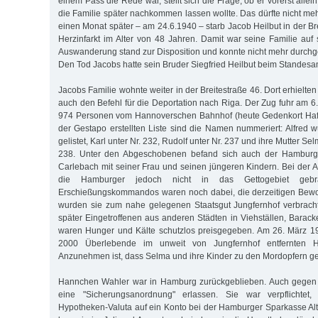
einem Pass die Rede war, stellt sich die Frage, ob er vorerst allei
die Familie später nachkommen lassen wollte. Das dürfte nicht me
einen Monat später – am 24.6.1940 – starb Jacob Heilbut in der B
Herzinfarkt im Alter von 48 Jahren. Damit war seine Familie auf si
Auswanderung stand zur Disposition und konnte nicht mehr durchg
Den Tod Jacobs hatte sein Bruder Siegfried Heilbut beim Standesa
Jacobs Familie wohnte weiter in der Breitestraße 46. Dort erhielte
auch den Befehl für die Deportation nach Riga. Der Zug fuhr am 6
974 Personen vom Hannoverschen Bahnhof (heute Gedenkort Hafen
der Gestapo erstellten Liste sind die Namen nummeriert: Alfred w
gelistet, Karl unter Nr. 232, Rudolf unter Nr. 237 und ihre Mutter Sel
238. Unter den Abgeschobenen befand sich auch der Hamburge
Carlebach mit seiner Frau und seinen jüngeren Kindern. Bei der A
die Hamburger jedoch nicht in das Gettogebiet gebr
Erschießungskommandos waren noch dabei, die derzeitigen Bew
wurden sie zum nahe gelegenen Staatsgut Jungfernhof verbracht
später Eingetroffenen aus anderen Städten in Viehställen, Barac
waren Hunger und Kälte schutzlos preisgegeben. Am 26. März 
2000 Überlebende im unweit von Jungfernhof entfernten H
Anzunehmen ist, dass Selma und ihre Kinder zu den Mordopfern ge
Hannchen Wahler war in Hamburg zurückgeblieben. Auch gegen 
eine "Sicherungsanordnung" erlassen. Sie war verpflichte
Hypotheken-Valuta auf ein Konto bei der Hamburger Sparkasse A