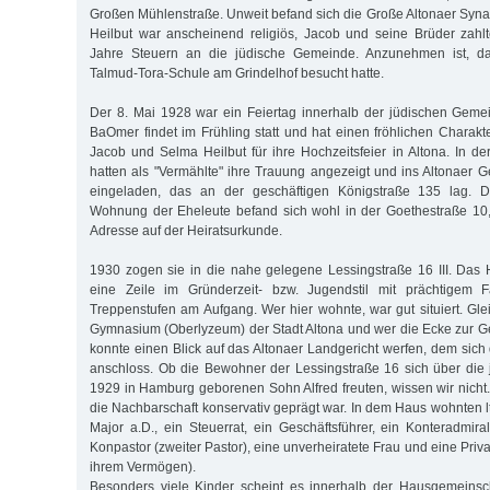
Großen Mühlenstraße. Unweit befand sich die Große Altonaer Syna
Heilbut war anscheinend religiös, Jacob und seine Brüder zahl
Jahre Steuern an die jüdische Gemeinde. Anzunehmen ist, da
Talmud-Tora-Schule am Grindelhof besucht hatte.
Der 8. Mai 1928 war ein Feiertag innerhalb der jüdischen Geme
BaOmer findet im Frühling statt und hat einen fröhlichen Charakt
Jacob und Selma Heilbut für ihre Hochzeitsfeier in Altona. In der Z
hatten als "Vermählte" ihre Trauung angezeigt und ins Altonaer G
eingeladen, das an der geschäftigen Königstraße 135 lag. 
Wohnung der Eheleute befand sich wohl in der Goethestraße 10
Adresse auf der Heiratsurkunde.
1930 zogen sie in die nahe gelegene Lessingstraße 16 III. Das H
eine Zeile im Gründerzeit- bzw. Jugendstil mit prächtigem
Treppenstufen am Aufgang. Wer hier wohnte, war gut situiert. Gl
Gymnasium (Oberlyzeum) der Stadt Altona und wer die Ecke zur Ger
konnte einen Blick auf das Altonaer Landgericht werfen, dem sich
anschloss. Ob die Bewohner der Lessingstraße 16 sich über die
1929 in Hamburg geborenen Sohn Alfred freuten, wissen wir nicht
die Nachbarschaft konservativ geprägt war. In dem Haus wohnten l
Major a.D., ein Steuerrat, ein Geschäftsführer, ein Konteradmira
Konpastor (zweiter Pastor), eine unverheiratete Frau und eine Privat
ihrem Vermögen).
Besonders viele Kinder scheint es innerhalb der Hausgemeinsc