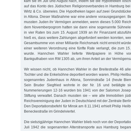
kam sie im Juli und August nach, indem sie die Hypotheken lösch
auf das Konto des Jüdischen Religionsverbandes in Hamburg bei
Wirtz & Co. überwies. Die Hypotheken lagen auf zwei Grundstücke
in Altona. Dieser Maßnahme war eine andere vorausgegangen: Be
mussten Juden ihr Vermögen anmelden, wenn dieses 5.000 Reich
dem Novemberpogrom hatten sie dann eine sogenannte Sühnelei
in vier Raten bis zum 15. August 1939 an ihr Finanzamt abzufüh
hieß es, dass weitere Zahlungen abgefordert werden konnten, we
Gesamtsumme von einer Milliarde Reichsmark nicht erreicht würde.
einer weiteren Verordnung eine fünfte Rate verlangt, die zum 15
wurde. Hannchen Wahler lieferte Wertpapiere in Höhe 
Bankguthaben von RM 1305 ab, um ihren Anteil an der Vermögens
Wir wissen nicht, ob Hannchen Wahler in der Breitestraße 46 alle
Tochter und die Enkelsöhne deportiert worden waren. Philip Heilbu
sogenanntes Judenhaus in Altona, Sonninstraße 14 (heute Biern
Sein Bruder Siegfried wohnte in der Nr. 16 und betätigte si
Nummerierungen 12-16 wurden bis 1941 von der Salomon Joseph
Stiftung verwaltet. Danach mussten sie – wie alle Immobilien jüd
Reichsvereinigung der Juden in Deutschland mit der Zentrale Berli
Den Deportationsbefehl für Minsk am 8.11.1941 erhielt Philip Heil
Beneckestraße im Grindelviertel.
Die siebzigjährige Hannchen Wahler blieb noch von der Deportation
Juli 1942 die sogenannten Alterstransporte aus Hamburg begann