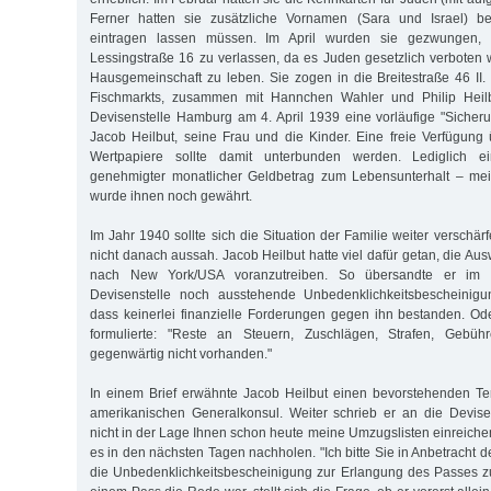
Ferner hatten sie zusätzliche Vornamen (Sara und Israel) b
eintragen lassen müssen. Im April wurden sie gezwungen,
Lessingstraße 16 zu verlassen, da es Juden gesetzlich verboten w
Hausgemeinschaft zu leben. Sie zogen in die Breitestraße 46 II.
Fischmarkts, zusammen mit Hannchen Wahler und Philip Heilb
Devisenstelle Hamburg am 4. April 1939 eine vorläufige "Siche
Jacob Heilbut, seine Frau und die Kinder. Eine freie Verfügun
Wertpapiere sollte damit unterbunden werden. Lediglich 
genehmigter monatlicher Geldbetrag zum Lebensunterhalt – me
wurde ihnen noch gewährt.
Im Jahr 1940 sollte sich die Situation der Familie weiter verschä
nicht danach aussah. Jacob Heilbut hatte viel dafür getan, die A
nach New York/USA voranzutreiben. So übersandte er im
Devisenstelle noch ausstehende Unbedenklichkeitsbescheinigun
dass keinerlei finanzielle Forderungen gegen ihn bestanden. O
formulierte: "Reste an Steuern, Zuschlägen, Strafen, Gebü
gegenwärtig nicht vorhanden."
In einem Brief erwähnte Jacob Heilbut einen bevorstehenden T
amerikanischen Generalkonsul. Weiter schrieb er an die Devisens
nicht in der Lage Ihnen schon heute meine Umzugslisten einreiche
es in den nächsten Tagen nachholen. "Ich bitte Sie in Anbetracht d
die Unbedenklichkeitsbescheinigung zur Erlangung des Passes zu