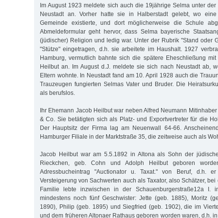
Im August 1923 meldete sich auch die 19jährige Selma unter der A
Neustadt an. Vorher hatte sie in Halberstadt gelebt, wo ein
Gemeinde existierte, und dort möglicherweise die Schule ab
Abmeldeformular geht hervor, dass Selma bayerische Staatsange
(jüdischer) Religion und ledig war. Unter der Rubrik "Stand oder
"Stütze" eingetragen, d.h. sie arbeitete im Haushalt. 1927 verbra
Hamburg, vermutlich bahnte sich die spätere Eheschließung m
Heilbut an. Im August d.J. meldete sie sich nach Neustadt ab, w
Eltern wohnte. In Neustadt fand am 10. April 1928 auch die Trauun
Trauzeugen fungierten Selmas Vater und Bruder. Die Heiratsurk
als berufslos.
Ihr Ehemann Jacob Heilbut war neben Alfred Neumann Mitinhaber
& Co. Sie betätigten sich als Platz- und Exportvertreter für die 
Der Hauptsitz der Firma lag am Neuenwall 64-66. Anscheinend
Hamburger Filiale in der Marktstraße 35, die zeitweise auch als W
Jacob Heilbut war am 5.5.1892 in Altona als Sohn der jüdische
Rieckchen, geb. Cohn und Adolph Heilbut geboren worden
Adressbucheintrag "Auctionator u. Taxat." von Beruf, d.h. e
Versteigerung von Sachwerten auch als Taxator, also Schätzer, bei 
Familie lebte inzwischen in der Schauenburgerstraße12a I. i
mindestens noch fünf Geschwister: Jette (geb. 1885), Moritz (g
1890), Philip (geb. 1895) und Siegfried (geb. 1902), die im Vier
und dem früheren Altonaer Rathaus geboren worden waren, d.h. in