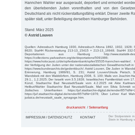
Hannchen Wahler war ausgeraubt, deportiert und ermordet worde
den überlebenden Juden vorenthalten und von den Gesetzen
Deutschland als nicht rückerstattungsfähig erklärt. Dieser zweite 
später statt, unter Beteiligung derselben Hamburger Behörden.
Stand: März 2025
© Astrid Louven
Quellen: Adressbuch Hamburg 1930, Adressbuch Altona 1892, 1932, 1928;
8620; StaHH Rückerstattung 213-13_15415 + 213-13_16948; StaHH 332-5_
Deportationen aus Hamburg http://www.statistik-des-holocau
https://collections.yadvashem.org/de/deportations/5091986;
https://www.holocaust.cz/de/opferdatenbank/opfer/35535-hannchen-wahler/
der Verfolgung der Juden unter der nationalsozialistischen Gewaltherrschaft 
https://www.bundesarchiv.de/gedenkbuch/; Astrid Louven, Die Juden in Wand
Erinnerung, Hamburg 1989/91, S. 231; Astrid Louven/Ursula Pietsch, S
Wandsbek mit den Walddörfern, Hamburg 2008, S. 100; Mails von Joachim Ha
29.1., 1.2.2025; Der Israelit vom 3.5.1928; Israelitisches Familienblatt vom 
Künzl, Stadtarchiv Bad Neustadt/Saale vom 4.2.2025 mit Akte Karlman
Heilbut/Wahler Stadtarchiv Bad Neustadt/Saale, Mail von Silvia Schmidt
Jüdisches Unterfranken https://juf.stadtarchiv-digital.de/render/85
https://juf.stadtarchiv-digital.de/render/85?IdNr=1976; Über Lehrer Karl Wah
judaica.de/neustadt_saale_synagoge.htm.
druckansicht
/
Seitenanfang
Der Stolperstein i
IMPRESSUM / DATENSCHUTZ
KONTAKT
Stein in Hamburg v