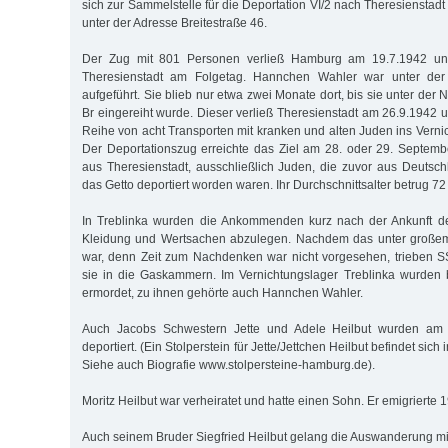
sich zur Sammelstelle für die Deportation VI/2 nach Theresienstadt 
unter der Adresse Breitestraße 46.
Der Zug mit 801 Personen verließ Hamburg am 19.7.1942 und
Theresienstadt am Folgetag. Hannchen Wahler war unter der 
aufgeführt. Sie blieb nur etwa zwei Monate dort, bis sie unter der 
Br eingereiht wurde. Dieser verließ Theresienstadt am 26.9.1942 u
Reihe von acht Transporten mit kranken und alten Juden ins Verni
Der Deportationszug erreichte das Ziel am 28. oder 29. Septemb
aus Theresienstadt, ausschließlich Juden, die zuvor aus Deutsch
das Getto deportiert worden waren. Ihr Durchschnittsalter betrug 72
In Treblinka wurden die Ankommenden kurz nach der Ankunft d
Kleidung und Wertsachen abzulegen. Nachdem das unter großem
war, denn Zeit zum Nachdenken war nicht vorgesehen, trieben SS
sie in die Gaskammern. Im Vernichtungslager Treblinka wurden 
ermordet, zu ihnen gehörte auch Hannchen Wahler.
Auch Jacobs Schwestern Jette und Adele Heilbut wurden am
deportiert. (Ein Stolperstein für Jette/Jettchen Heilbut befindet sich
Siehe auch Biografie www.stolpersteine-hamburg.de).
Moritz Heilbut war verheiratet und hatte einen Sohn. Er emigrierte 
Auch seinem Bruder Siegfried Heilbut gelang die Auswanderung mit