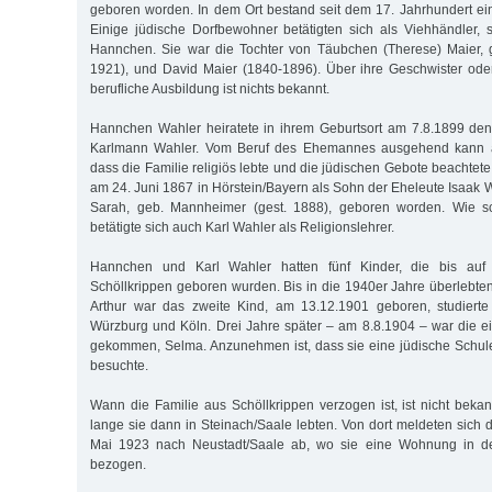
geboren worden. In dem Ort bestand seit dem 17. Jahrhundert e
Einige jüdische Dorfbewohner betätigten sich als Viehhändler,
Hannchen. Sie war die Tochter von Täubchen (Therese) Maier, g
1921), und David Maier (1840-1896). Über ihre Geschwister ode
berufliche Ausbildung ist nichts bekannt.
Hannchen Wahler heiratete in ihrem Geburtsort am 7.8.1899 den 
Karlmann Wahler. Vom Beruf des Ehemannes ausgehend kann
dass die Familie religiös lebte und die jüdischen Gebote beachte
am 24. Juni 1867 in Hörstein/Bayern als Sohn der Eheleute Isaak 
Sarah, geb. Mannheimer (gest. 1888), geboren worden. Wie sc
betätigte sich auch Karl Wahler als Religionslehrer.
Hannchen und Karl Wahler hatten fünf Kinder, die bis auf
Schöllkrippen geboren wurden. Bis in die 1940er Jahre überlebten
Arthur war das zweite Kind, am 13.12.1901 geboren, studierte
Würzburg und Köln. Drei Jahre später – am 8.8.1904 – war die ei
gekommen, Selma. Anzunehmen ist, dass sie eine jüdische Schul
besuchte.
Wann die Familie aus Schöllkrippen verzogen ist, ist nicht beka
lange sie dann in Steinach/Saale lebten. Von dort meldeten sich 
Mai 1923 nach Neustadt/Saale ab, wo sie eine Wohnung in de
bezogen.