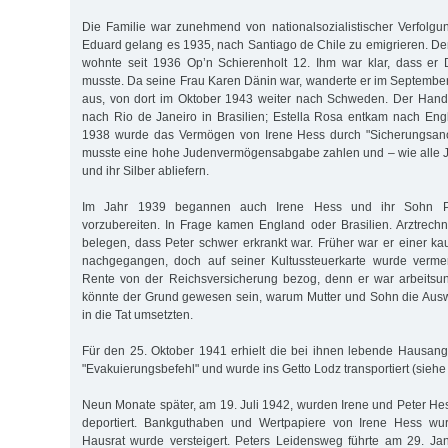
Die Familie war zunehmend von nationalsozialistischer Verfolg
Eduard gelang es 1935, nach Santiago de Chile zu emigrieren. Der
wohnte seit 1936 Op’n Schierenholt 12. Ihm war klar, dass er 
musste. Da seine Frau Karen Dänin war, wanderte er im Septemb
aus, von dort im Oktober 1943 weiter nach Schweden. Der Handl
nach Rio de Janeiro in Brasilien; Estella Rosa entkam nach En
1938 wurde das Vermögen von Irene Hess durch "Sicherungsano
musste eine hohe Judenvermögensabgabe zahlen und – wie alle 
und ihr Silber abliefern.
Im Jahr 1939 begannen auch Irene Hess und ihr Sohn Pet
vorzubereiten. In Frage kamen England oder Brasilien. Arztrech
belegen, dass Peter schwer erkrankt war. Früher war er einer ka
nachgegangen, doch auf seiner Kultussteuerkarte wurde vermer
Rente von der Reichsversicherung bezog, denn er war arbeitsun
könnte der Grund gewesen sein, warum Mutter und Sohn die Aus
in die Tat umsetzten.
Für den 25. Oktober 1941 erhielt die bei ihnen lebende Hausange
"Evakuierungsbefehl" und wurde ins Getto Lodz transportiert (siehe d
Neun Monate später, am 19. Juli 1942, wurden Irene und Peter He
deportiert. Bankguthaben und Wertpapiere von Irene Hess wu
Hausrat wurde versteigert. Peters Leidensweg führte am 29. Ja