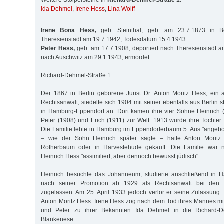
Weitere Stolpersteine in
Richard-Dehmel-Straße 1
:
Ida Dehmel
,
Irene Hess
,
Lina Wolff
Irene Bona Hess,
geb. Steinthal, geb. am 23.7.1873 in Ber
Theresienstadt am 19.7.1942, Todesdatum 15.4.1943
Peter Hess,
geb. am 17.7.1908, deportiert nach Theresienstadt am
nach Auschwitz am 29.1.1943, ermordet
Richard-Dehmel-Straße 1
Der 1867 in Berlin geborene Jurist Dr. Anton Moritz Hess, ein
Rechtsanwalt, siedelte sich 1904 mit seiner ebenfalls aus Berlin
in Hamburg-Eppendorf an. Dort kamen ihre vier Söhne Heinrich 
Peter (1908) und Erich (1911) zur Welt. 1913 wurde ihre Tochter
Die Familie lebte in Hamburg im Eppendorferbaum 5. Aus "angeb
– wie der Sohn Heinrich später sagte – hatte Anton Moritz
Rotherbaum oder in Harvestehude gekauft. Die Familie war
Heinrich Hess "assimiliert, aber dennoch bewusst jüdisch".
Heinrich besuchte das Johanneum, studierte anschließend in 
nach seiner Promotion ab 1929 als Rechtsanwalt bei den 
zugelassen. Am 25. April 1933 jedoch verlor er seine Zulassung. 
Anton Moritz Hess. Irene Hess zog nach dem Tod ihres Mannes m
und Peter zu ihrer Bekannten Ida Dehmel in die Richard-D
Blankenese.