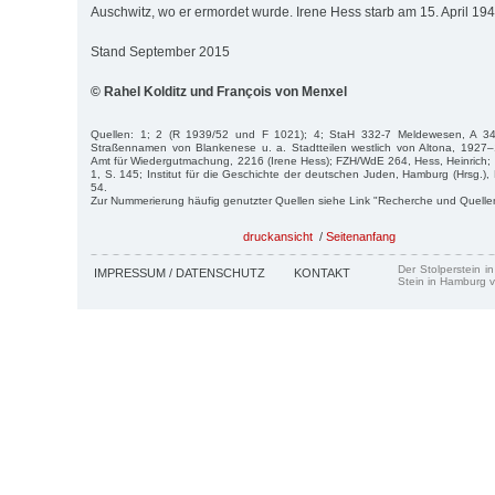
Auschwitz, wo er ermordet wurde. Irene Hess starb am 15. April 194
Stand September 2015
© Rahel Kolditz und François von Menxel
Quellen: 1; 2 (R 1939/52 und F 1021); 4; StaH 332-7 Meldewesen, A 34
Straßennamen von Blankenese u. a. Stadtteilen westlich von Altona, 1927
Amt für Wiedergutmachung, 2216 (Irene Hess); FZH/WdE 264, Hess, Heinrich;
1, S. 145; Institut für die Geschichte der deutschen Juden, Hamburg (Hrsg.)
54.
Zur Nummerierung häufig genutzter Quellen siehe Link "Recherche und Quelle
druckansicht
/
Seitenanfang
Der Stolperstein i
IMPRESSUM / DATENSCHUTZ
KONTAKT
Stein in Hamburg v