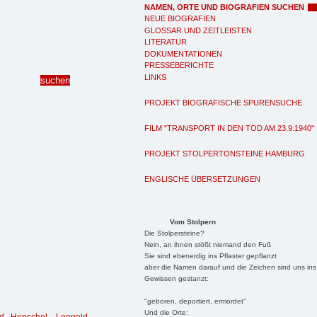
NAMEN, ORTE UND BIOGRAFIEN SUCHEN
NEUE BIOGRAFIEN
GLOSSAR UND ZEITLEISTEN
LITERATUR
DOKUMENTATIONEN
PRESSEBERICHTE
LINKS
PROJEKT BIOGRAFISCHE SPURENSUCHE
FILM "TRANSPORT IN DEN TOD AM 23.9.1940"
PROJEKT STOLPERTONSTEINE HAMBURG
ENGLISCHE ÜBERSETZUNGEN
Vom Stolpern
Die Stolpersteine?
Nein, an ihnen stößt niemand den Fuß
Sie sind ebenerdig ins Pflaster gepflanzt
aber die Namen darauf und die Zeichen sind uns ins
Gewissen gestanzt:
"geboren, deportiert, ermordet"
Und die Orte: