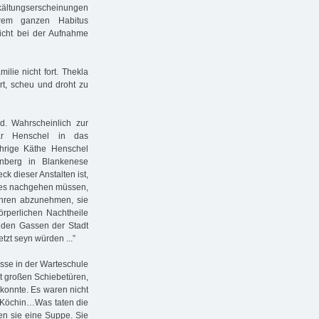
Erkältungserscheinungen
rem ganzen Habitus
wicht bei der Aufnahme
ilie nicht fort. Thekla
ert, scheu und droht zu
. Wahrscheinlich zur
car Henschel in das
hrige Käthe Henschel
enberg in Blankenese
k dieser Anstalten ist,
ses nachgehen müssen,
Jahren abzunehmen, sie
örperlichen Nachtheile
f den Gassen der Stadt
tzt seyn würden ...”
sse in der Warteschule
t großen Schiebetüren,
 konnte. Es waren nicht
e Köchin…Was taten die
en sie eine Suppe. Sie