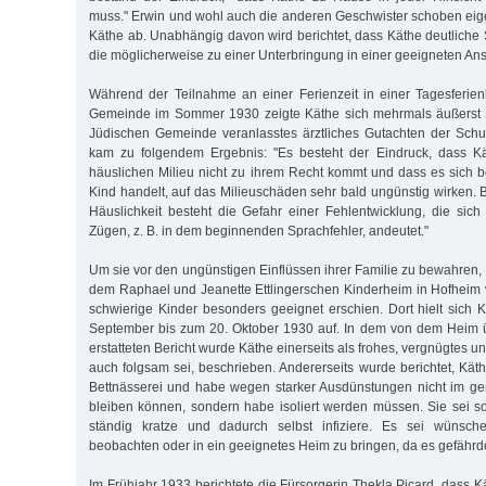
muss." Erwin und wohl auch die anderen Geschwister schoben eig
Käthe ab. Unabhängig davon wird berichtet, dass Käthe deutliche 
die möglicherweise zu einer Unterbringung in einer geeigneten Ansta
Während der Teilnahme an einer Ferienzeit in einer Tagesferie
Gemeinde im Sommer 1930 zeigte Käthe sich mehrmals äußerst s
Jüdischen Gemeinde veranlasstes ärztliches Gutachten der Schu
kam zu folgendem Ergebnis: "Es besteht der Eindruck, dass K
häuslichen Milieu nicht zu ihrem Recht kommt und dass es sich b
Kind handelt, auf das Milieuschäden sehr bald ungünstig wirken. 
Häuslichkeit besteht die Gefahr einer Fehlentwicklung, die sich 
Zügen, z. B. in dem beginnenden Sprachfehler, andeutet."
Um sie vor den ungünstigen Einflüssen ihrer Familie zu bewahren, 
dem Raphael und Jeanette Ettlingerschen Kinderheim in Hofheim 
schwierige Kinder besonders geeignet erschien. Dort hielt sich
September bis zum 20. Oktober 1930 auf. In dem von dem Heim ü
erstatteten Bericht wurde Käthe einerseits als frohes, vergnügtes u
auch folgsam sei, beschrieben. Andererseits wurde berichtet, Kät
Bettnässerei und habe wegen starker Ausdünstungen nicht im g
bleiben können, sondern habe isoliert werden müssen. Sie sei so
ständig kratze und dadurch selbst infiziere. Es sei wünsch
beobachten oder in ein geeignetes Heim zu bringen, da es gefährde
Im Frühjahr 1933 berichtete die Fürsorgerin Thekla Picard, dass 