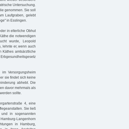
iatrische Untersuchung.
lie genommen. Sie soll
am Laufgraben, gelebt
ge" in Esslingen.
der in elterliche Obhut
 Käthe die notwendigen
sucht wurde, Leopold
n, lehnte er, wenn auch
n Käthes amtsärztliche
 Erbgesundheitsgesetz
l im Versorgungsheim
 sie findet sich keine
hinderung abhebt. Die
ren davor mehrmals als
werden sollte.
ergartenstraße 4, eine
legeanstalten. Sie ließ
n und in sogenannten
t Hamburg-Langenhorn
chtungen in Hamburg,