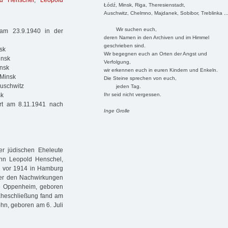
ld Henschel
,
Leopold
Łódź, Minsk, Riga, Theresienstadt,
Auschwitz, Chelmno, Majdanek, Sobibor, Treblinka ..
Wir suchen euch,
am 23.9.1940 in der
deren Namen in den Archiven und im Himmel
geschrieben sind.
sk
Wir begegnen euch an Orten der Angst und
insk
Verfolgung,
insk
wir erkennen euch in euren Kindern und Enkeln.
 Minsk
Die Steine sprechen von euch,
Auschwitz
jeden Tag.
Ihr seid nicht vergessen.
sk
rt am 8.11.1941 nach
Inge Grolle
r jüdischen Eheleute
nn Leopold Henschel,
n vor 1914 in Hamburg
nter den Nachwirkungen
ne Oppenheim, geboren
 Eheschließung fand am
ohn, geboren am 6. Juli