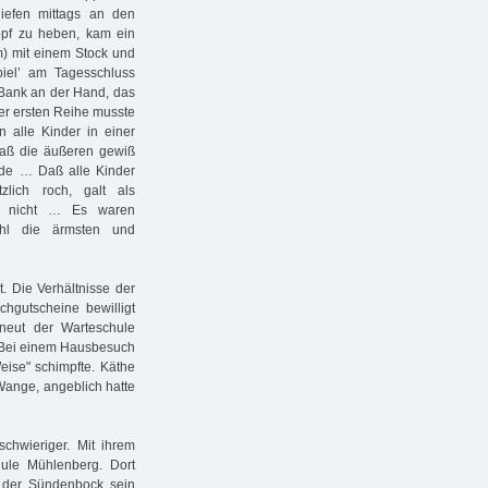
iefen mittags an den
pf zu heben, kam ein
) mit einem Stock und
iel’ am Tagesschluss
n Bank an der Hand, das
er ersten Reihe musste
 alle Kinder in einer
 daß die äußeren gewiß
rde … Daß alle Kinder
zlich roch, galt als
das nicht … Es waren
hl die ärmsten und
 Die Verhältnisse der
chgutscheine bewilligt
eut der Warteschule
 Bei einem Hausbesuch
Weise" schimpfte. Käthe
Wange, angeblich hatte
schwieriger. Mit ihrem
ule Mühlenberg. Dort
t der Sündenbock sein