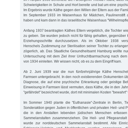
Schwierigkeiten in Schule und Hort bereite und bat um eine psych
Im Ergebnis wurde Käthe gegen den Willen der Eltern aus der Fami
Im September 1933 im Waisenhaus für Mädchen, Paulinenstift 
haben und kam dann in das israelitische Waisenhaus "Wilhelmspfle
Anfang 1937 beantragten Käthes Eltern vergeblich, die Tochter wie
zu geben. Sie wurden jedoch nicht für fähig gehalten, gegenüber
Erziehungsschritte durchzusetzen. Als im Oktober 1938 ver
Henschels Zustimmung zur Sterilisation seiner Tochter zu erlange
zögerlich, ab. Das Staatliche Gesundheitsamt Hamburg wollte nu
Untersuchung mit dem Ziel ihrer Unfruchtbarmachung nach dem
von 1934 einleiten. Wir wissen nicht, ob es zu dem Eingriff kam.
Ab 2. Juni 1939 war die nun fünfzehnjährige Käthe Hensche
Farmsen untergebracht. In den noch existierenden Dokumenten über
Diagnose, die auf eine psychische Erkrankung oder geistige Be
Einweisung in Farmsen lässt vermuten, dass Käthe, die in den Jah
"gefährdet" bezeichnet wurde, dort mit minimalen Kosten "bewahrt" 
Im Sommer 1940 plante die "Euthanasie"-Zentrale in Berlin, Ti
Sonderaktion gegen Juden in öffentlichen und privaten Heil- und Pf
die in den Anstalten lebenden jüdischen Menschen erfasse
Sammelanstalten zusammenziehen. Die Heil- und Pflegeanstal
wurde zur norddeutschen Sammelanstalt bestimmt. Alle Einri