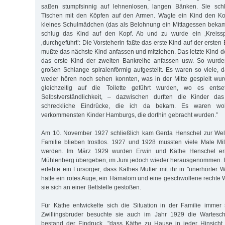
saßen stumpfsinnig auf lehnenlosen, langen Bänken. Sie schl
Tischen mit den Köpfen auf den Armen. Wagte ein Kind den Ko
kleines Schulmädchen (das als Belohnung ein Mittagessen bekam
schlug das Kind auf den Kopf. Ab und zu wurde ein ‚Kreissp
‚durchgeführt’: Die Vorsteherin faßte das erste Kind auf der erste
mußte das nächste Kind anfassen und mitziehen. Das letzte Kind d
das erste Kind der zweiten Bankreihe anfassen usw. So wurden
großen Schlange spiralenförmig aufgestellt. Es waren so viele,
weder hören noch sehen konnten, was in der Mitte gespielt wu
gleichzeitig auf die Toilette geführt wurden, wo es entset
Selbstverständlichkeit, – dazwischen durften die Kinder 
schreckliche Eindrücke, die ich da bekam. Es waren wo
verkommensten Kinder Hamburgs, die dorthin gebracht wurden.”
Am 10. November 1927 schließlich kam Gerda Henschel zur Welt.
Familie blieben trostlos. 1927 und 1928 mussten viele Male Mil
werden. Im März 1929 wurden Erwin und Käthe Henschel ern
Mühlenberg übergeben, im Juni jedoch wieder herausgenommen.
erlebte ein Fürsorger, dass Käthes Mutter mit ihr in "unerhörter 
hatte ein rotes Auge, ein Hämatom und eine geschwollene rechte 
sie sich an einer Bettstelle gestoßen.
Für Käthe entwickelte sich die Situation in der Familie immer 
Zwillingsbruder besuchte sie auch im Jahr 1929 die Wartesch
bestand der Eindruck, "dass Käthe zu Hause in jeder Hinsich