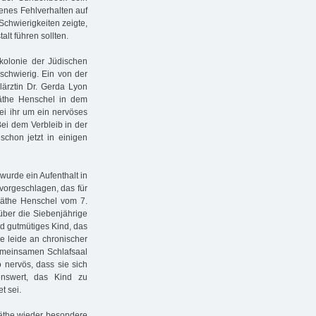
enes Fehlverhalten auf
Schwierigkeiten zeigte,
lt führen sollten.
nkolonie der Jüdischen
chwierig. Ein von der
lärztin Dr. Gerda Lyon
äthe Henschel in dem
ei ihr um ein nervöses
Bei dem Verbleib in der
schon jetzt in einigen
wurde ein Aufenthalt in
vorgeschlagen, das für
 Käthe Henschel vom 7.
ber die Siebenjährige
nd gutmütiges Kind, das
he leide an chronischer
emeinsamen Schlafsaal
 nervös, dass sie sich
enswert, das Kind zu
t sei.
Käthe wieder besondere