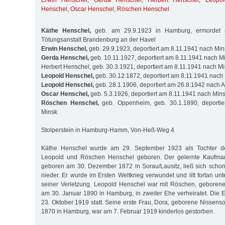
Erwin Henschel
,
Gerda Henschel
,
Herbert Henschel
,
Leopo
Henschel
,
Oscar Henschel
,
Röschen Henschel
Käthe Henschel,
geb. am 29.9.1923 in Hamburg, ermordet 
Tötungsanstalt Brandenburg an der Havel
Erwin Henschel,
geb. 29.9.1923, deportiert am 8.11.1941 nach Min
Gerda Henschel,
geb. 10.11.1927, deportiert am 8.11.1941 nach M
Herbert Henschel, geb. 30.3.1921, deportiert am 8.11.1941 nach M
Leopold Henschel,
geb. 30.12.1872, deportiert am 8.11.1941 nach
Leopold Henschel,
geb. 28.1.1906, deportiert am 26.8.1942 nach 
Oscar Henschel,
geb. 5.3.1926, deportiert am 8.11.1941 nach Min
Röschen Henschel,
geb. Oppenheim, geb. 30.1.1890, deportie
Minsk
Stolperstein in Hamburg-Hamm, Von-Heß-Weg 4
Käthe Henschel wurde am 29. September 1923 als Tochter de
Leopold und Röschen Henschel geboren. Der gelernte Kaufma
geboren am 30. Dezember 1872 in Sorau/Lausitz, ließ sich scho
nieder. Er wurde im Ersten Weltkrieg verwundet und litt fortan u
seiner Verletzung. Leopold Henschel war mit Röschen, gebore
am 30. Januar 1890 in Hamburg, in zweiter Ehe verheiratet. Die
23. Oktober 1919 statt. Seine erste Frau, Dora, geborene Nissens
1870 in Hamburg, war am 7. Februar 1919 kinderlos gestorben.