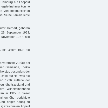
in Hamburg auf Leopold
Kriegsteilnehmer konnte
en von gelegentlichen
os. Seine Familie lebte
vor: Herbert, geboren
 29. September 1923,
 November 1927, alle
30 bis Ostern 1938 die
 verbracht. Zurück bei
schen Gemeinde, Thekla
chwister, besonders der
chtig auf sie, was die
n." 1926 äußerte der
esundheitszustand und
eim Wilhelminenhöhe
Januar 1927 in dieser
minenhöhe berichtete
ind, neigte häufig zu
usgezeichneten Appetit