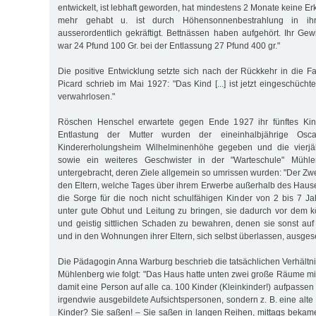
entwickelt, ist lebhaft geworden, hat mindestens 2 Monate keine 
mehr gehabt u. ist durch Höhensonnenbestrahlung in ih
ausserordentlich gekräftigt. Bettnässen haben aufgehört. Ihr Ge
war 24 Pfund 100 Gr. bei der Entlassung 27 Pfund 400 gr."
Die positive Entwicklung setzte sich nach der Rückkehr in die Fam
Picard schrieb im Mai 1927: "Das Kind [...] ist jetzt eingeschücht
verwahrlosen."
Röschen Henschel erwartete gegen Ende 1927 ihr fünftes Kind
Entlastung der Mutter wurden der eineinhalbjährige Os
Kindererholungsheim Wilhelminenhöhe gegeben und die vierjä
sowie ein weiteres Geschwister in der "Warteschule" Mühl
untergebracht, deren Ziele allgemein so umrissen wurden: "Der Zwec
den Eltern, welche Tages über ihrem Erwerbe außerhalb des Hau
die Sorge für die noch nicht schulfähigen Kinder von 2 bis 7 
unter gute Obhut und Leitung zu bringen, sie dadurch vor dem k
und geistig sittlichen Schaden zu bewahren, denen sie sonst au
und in den Wohnungen ihrer Eltern, sich selbst überlassen, ausgese
Die Pädagogin Anna Warburg beschrieb die tatsächlichen Verhältni
Mühlenberg wie folgt: "Das Haus hatte unten zwei große Räume mi
damit eine Person auf alle ca. 100 Kinder (Kleinkinder!) aufpassen
irgendwie ausgebildete Aufsichtspersonen, sondern z. B. eine alt
Kinder? Sie saßen! – Sie saßen in langen Reihen, mittags bekam