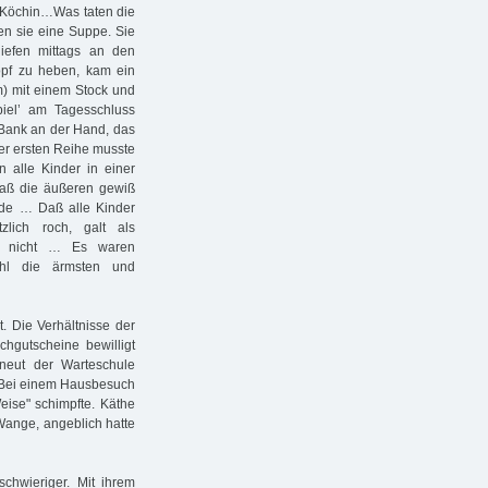
e Köchin…Was taten die
en sie eine Suppe. Sie
iefen mittags an den
pf zu heben, kam ein
) mit einem Stock und
iel’ am Tagesschluss
n Bank an der Hand, das
er ersten Reihe musste
 alle Kinder in einer
 daß die äußeren gewiß
rde … Daß alle Kinder
zlich roch, galt als
das nicht … Es waren
hl die ärmsten und
 Die Verhältnisse der
chgutscheine bewilligt
eut der Warteschule
 Bei einem Hausbesuch
Weise" schimpfte. Käthe
Wange, angeblich hatte
schwieriger. Mit ihrem