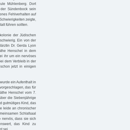
ule Mühlenberg. Dort
t der Sündenbock sein
enes Fehlverhalten auf
Schwierigkeiten zeigte,
lt führen sollten.
nkolonie der Jüdischen
chwierig. Ein von der
lärztin Dr. Gerda Lyon
äthe Henschel in dem
ei ihr um ein nervöses
Bei dem Verbleib in der
schon jetzt in einigen
wurde ein Aufenthalt in
vorgeschlagen, das für
 Käthe Henschel vom 7.
ber die Siebenjährige
nd gutmütiges Kind, das
he leide an chronischer
emeinsamen Schlafsaal
 nervös, dass sie sich
enswert, das Kind zu
t sei.