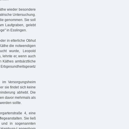
Käthe wieder besondere
iatrische Untersuchung.
lie genommen. Sie soll
am Laufgraben, gelebt
ge" in Esslingen.
der in elterliche Obhut
 Käthe die notwendigen
sucht wurde, Leopold
n, lehnte er, wenn auch
n Käthes amtsärztliche
 Erbgesundheitsgesetz
l im Versorgungsheim
 sie findet sich keine
hinderung abhebt. Die
ren davor mehrmals als
werden sollte.
ergartenstraße 4, eine
legeanstalten. Sie ließ
n und in sogenannten
t Hamburg-Langenhorn