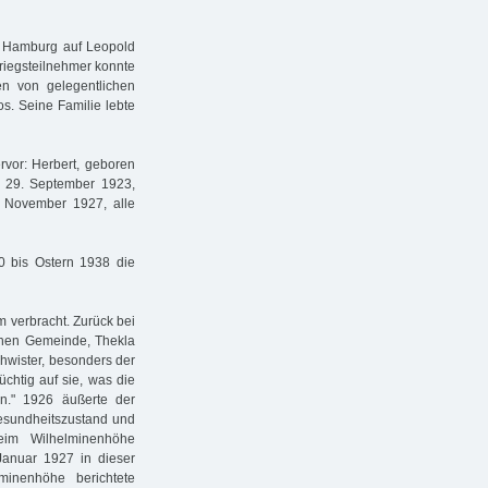
in Hamburg auf Leopold
Kriegsteilnehmer konnte
en von gelegentlichen
os. Seine Familie lebte
vor: Herbert, geboren
 29. September 1923,
 November 1927, alle
30 bis Ostern 1938 die
 verbracht. Zurück bei
schen Gemeinde, Thekla
chwister, besonders der
chtig auf sie, was die
n." 1926 äußerte der
esundheitszustand und
eim Wilhelminenhöhe
Januar 1927 in dieser
minenhöhe berichtete