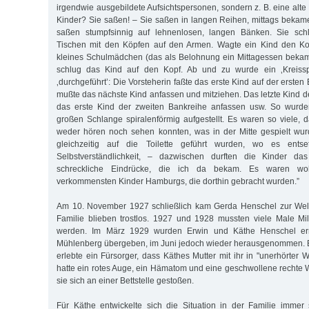
irgendwie ausgebildete Aufsichtspersonen, sondern z. B. eine alt
Kinder? Sie saßen! – Sie saßen in langen Reihen, mittags bekam
saßen stumpfsinnig auf lehnenlosen, langen Bänken. Sie schl
Tischen mit den Köpfen auf den Armen. Wagte ein Kind den Ko
kleines Schulmädchen (das als Belohnung ein Mittagessen bekam
schlug das Kind auf den Kopf. Ab und zu wurde ein ‚Kreissp
‚durchgeführt’: Die Vorsteherin faßte das erste Kind auf der erste
mußte das nächste Kind anfassen und mitziehen. Das letzte Kind d
das erste Kind der zweiten Bankreihe anfassen usw. So wurden
großen Schlange spiralenförmig aufgestellt. Es waren so viele,
weder hören noch sehen konnten, was in der Mitte gespielt wu
gleichzeitig auf die Toilette geführt wurden, wo es entset
Selbstverständlichkeit, – dazwischen durften die Kinder 
schreckliche Eindrücke, die ich da bekam. Es waren wo
verkommensten Kinder Hamburgs, die dorthin gebracht wurden.”
Am 10. November 1927 schließlich kam Gerda Henschel zur Welt.
Familie blieben trostlos. 1927 und 1928 mussten viele Male Mil
werden. Im März 1929 wurden Erwin und Käthe Henschel ern
Mühlenberg übergeben, im Juni jedoch wieder herausgenommen.
erlebte ein Fürsorger, dass Käthes Mutter mit ihr in "unerhörter 
hatte ein rotes Auge, ein Hämatom und eine geschwollene rechte 
sie sich an einer Bettstelle gestoßen.
Für Käthe entwickelte sich die Situation in der Familie immer 