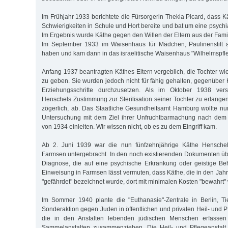
Im Frühjahr 1933 berichtete die Fürsorgerin Thekla Picard, dass 
Schwierigkeiten in Schule und Hort bereite und bat um eine psych
Im Ergebnis wurde Käthe gegen den Willen der Eltern aus der Fami
Im September 1933 im Waisenhaus für Mädchen, Paulinenstift 
haben und kam dann in das israelitische Waisenhaus "Wilhelmspfle
Anfang 1937 beantragten Käthes Eltern vergeblich, die Tochter wie
zu geben. Sie wurden jedoch nicht für fähig gehalten, gegenüber
Erziehungsschritte durchzusetzen. Als im Oktober 1938 ver
Henschels Zustimmung zur Sterilisation seiner Tochter zu erlange
zögerlich, ab. Das Staatliche Gesundheitsamt Hamburg wollte nu
Untersuchung mit dem Ziel ihrer Unfruchtbarmachung nach dem
von 1934 einleiten. Wir wissen nicht, ob es zu dem Eingriff kam.
Ab 2. Juni 1939 war die nun fünfzehnjährige Käthe Hensche
Farmsen untergebracht. In den noch existierenden Dokumenten über
Diagnose, die auf eine psychische Erkrankung oder geistige Be
Einweisung in Farmsen lässt vermuten, dass Käthe, die in den Jah
"gefährdet" bezeichnet wurde, dort mit minimalen Kosten "bewahrt" 
Im Sommer 1940 plante die "Euthanasie"-Zentrale in Berlin, Ti
Sonderaktion gegen Juden in öffentlichen und privaten Heil- und Pf
die in den Anstalten lebenden jüdischen Menschen erfasse
Sammelanstalten zusammenziehen. Die Heil- und Pflegeanstal