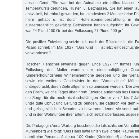
anschließend: "Sie war bei der Aufnahme ein stilles blasses K
Temperatursteigerungen, Husten u. Bettnässen. Sie hat einen a
entwickelt, ist lebhaft geworden, hat mindestens 2 Monate keine 
mehr gehabt u. ist durch Höhensonnenbestrahlung in ih
ausserordentlich gekräftigt. Bettnässen haben aufgehört. Ihr Ge
war 24 Pfund 100 Gr. bei der Entlassung 27 Pfund 400 gr."
Die positive Entwicklung setzte sich nach der Rückkehr in die Fam
Picard schrieb im Mai 1927: "Das Kind [...] ist jetzt eingeschücht
verwahrlosen."
Röschen Henschel erwartete gegen Ende 1927 ihr fünftes Kind
Entlastung der Mutter wurden der eineinhalbjährige Os
Kindererholungsheim Wilhelminenhöhe gegeben und die vierjä
sowie ein weiteres Geschwister in der "Warteschule" Mühl
untergebracht, deren Ziele allgemein so umrissen wurden: "Der Zwec
den Eltern, welche Tages über ihrem Erwerbe außerhalb des Hau
die Sorge für die noch nicht schulfähigen Kinder von 2 bis 7 
unter gute Obhut und Leitung zu bringen, sie dadurch vor dem k
und geistig sittlichen Schaden zu bewahren, denen sie sonst au
und in den Wohnungen ihrer Eltern, sich selbst überlassen, ausgese
Die Pädagogin Anna Warburg beschrieb die tatsächlichen Verhältni
Mühlenberg wie folgt: "Das Haus hatte unten zwei große Räume mi
damit eine Person auf alle ca. 100 Kinder (Kleinkinder!) aufpassen