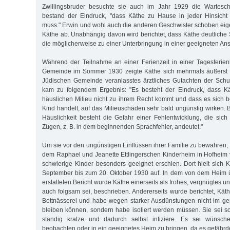
Zwillingsbruder besuchte sie auch im Jahr 1929 die Wartesch
bestand der Eindruck, "dass Käthe zu Hause in jeder Hinsich
muss." Erwin und wohl auch die anderen Geschwister schoben eig
Käthe ab. Unabhängig davon wird berichtet, dass Käthe deutliche 
die möglicherweise zu einer Unterbringung in einer geeigneten Ansta
Während der Teilnahme an einer Ferienzeit in einer Tagesferie
Gemeinde im Sommer 1930 zeigte Käthe sich mehrmals äußerst s
Jüdischen Gemeinde veranlasstes ärztliches Gutachten der Schu
kam zu folgendem Ergebnis: "Es besteht der Eindruck, dass K
häuslichen Milieu nicht zu ihrem Recht kommt und dass es sich b
Kind handelt, auf das Milieuschäden sehr bald ungünstig wirken. 
Häuslichkeit besteht die Gefahr einer Fehlentwicklung, die sich 
Zügen, z. B. in dem beginnenden Sprachfehler, andeutet."
Um sie vor den ungünstigen Einflüssen ihrer Familie zu bewahren, 
dem Raphael und Jeanette Ettlingerschen Kinderheim in Hofheim 
schwierige Kinder besonders geeignet erschien. Dort hielt sich
September bis zum 20. Oktober 1930 auf. In dem von dem Heim ü
erstatteten Bericht wurde Käthe einerseits als frohes, vergnügtes u
auch folgsam sei, beschrieben. Andererseits wurde berichtet, Kät
Bettnässerei und habe wegen starker Ausdünstungen nicht im g
bleiben können, sondern habe isoliert werden müssen. Sie sei so
ständig kratze und dadurch selbst infiziere. Es sei wünsch
beobachten oder in ein geeignetes Heim zu bringen, da es gefährde