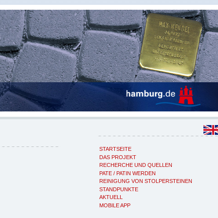
STARTSEITE
DAS PROJEKT
RECHERCHE UND QUELLEN
PATE / PATIN WERDEN
REINIGUNG VON STOLPERSTEINEN
STANDPUNKTE
AKTUELL
MOBILE APP