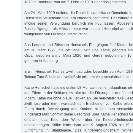
1870 in Hamburg, war am 7. Februar 1919 kinderlos gestorben.
Am 24. März 1919 notierte die Deutsch-Israelitische Gemeinde 
Henschels Steuerkarte "Steuern erlassen, hat nichts". Der frühere 
infolge seiner Verwundung beruflich nie Fuß fassen. Abgeseh
Beschäftigungen als Hilfsschreiber war Leopold Henschel arbeitsl
weitgehend von Fürsorgeunterstützung.
Aus Leopold und Röschen Henschels Ehe gingen fünf Kinder her
am 30. März 1921, die Zwillinge Erwin und Käthe, geboren am
Oscar, geboren am 5. März 1926, und Gerda, geboren am 10.
geboren in Hamburg.
Erwin Henschel, Käthes Zwillingsbruder, besuchte von April 19
Talmud Tora Schule und verließ sie mit dem Volksschulabschluss.
Käthe Henschel hatte die ersten 18 Monate in einem Säuglingsheim
den Eltern in der Schlachterstraße traf die Fürsorgerin der Jüdi
Picard, Käthe nie ohne blaue Flecken an. Sie berichtete: "Die Ges
Zwillingsbruder Erwin war nach dem Erscheinen von Käthe eifersü
Eltern durch Bevorzugung des Knaben zu beheben versuchte
Kinderarzt Max Schmidt seine Besorgnis über Käthe Henschels G
empfahl, das Kind den Winter über im Kindererholungsh
unterzubringen. Käthe lebte dann vom 9. August 1926 bis 19. 
Einrichtung in Blankenese. Das Kindererholungsheim Wilhel