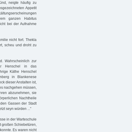
ind, neigte häufig zu
usgezeichneten Appetit
Erkältungserscheinungen
rem ganzen Habitus
wicht bei der Aufnahme
ilie nicht fort. Thekla
ert, scheu und droht zu
. Wahrscheinlich zur
car Henschel in das
hrige Käthe Henschel
enberg in Blankenese
k dieser Anstalten ist,
ses nachgehen müssen,
Jahren abzunehmen, sie
örperlichen Nachtheile
f den Gassen der Stadt
tzt seyn würden ...”
sse in der Warteschule
t großen Schiebetüren,
 konnte. Es waren nicht