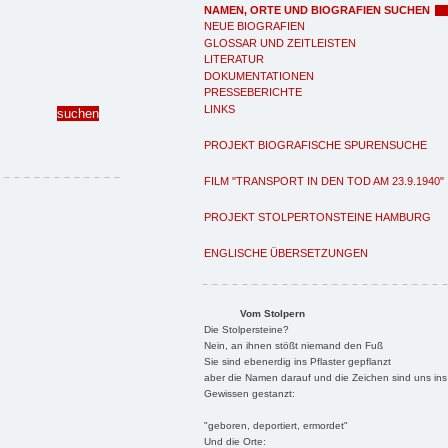
NAMEN, ORTE UND BIOGRAFIEN SUCHEN
NEUE BIOGRAFIEN
GLOSSAR UND ZEITLEISTEN
LITERATUR
DOKUMENTATIONEN
PRESSEBERICHTE
LINKS
PROJEKT BIOGRAFISCHE SPURENSUCHE
FILM "TRANSPORT IN DEN TOD AM 23.9.1940"
PROJEKT STOLPERTONSTEINE HAMBURG
ENGLISCHE ÜBERSETZUNGEN
Vom Stolpern
Die Stolpersteine?
Nein, an ihnen stößt niemand den Fuß
Sie sind ebenerdig ins Pflaster gepflanzt
aber die Namen darauf und die Zeichen sind uns ins
Gewissen gestanzt:
"geboren, deportiert, ermordet"
Und die Orte: