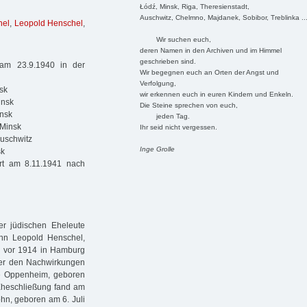
Łódź, Minsk, Riga, Theresienstadt,
Auschwitz, Chelmno, Majdanek, Sobibor, Treblinka ..
hel
,
Leopold Henschel
,
Wir suchen euch,
deren Namen in den Archiven und im Himmel
geschrieben sind.
am 23.9.1940 in der
Wir begegnen euch an Orten der Angst und
Verfolgung,
sk
wir erkennen euch in euren Kindern und Enkeln.
insk
Die Steine sprechen von euch,
insk
jeden Tag.
 Minsk
Ihr seid nicht vergessen.
Auschwitz
Inge Grolle
sk
rt am 8.11.1941 nach
r jüdischen Eheleute
nn Leopold Henschel,
n vor 1914 in Hamburg
nter den Nachwirkungen
ne Oppenheim, geboren
 Eheschließung fand am
ohn, geboren am 6. Juli