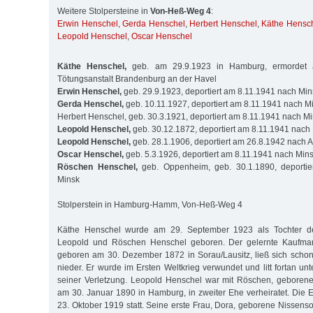
Weitere Stolpersteine in
Von-Heß-Weg 4
:
Erwin Henschel
,
Gerda Henschel
,
Herbert Henschel
,
Käthe Hensc
Leopold Henschel
,
Oscar Henschel
Käthe Henschel,
geb. am 29.9.1923 in Hamburg, ermordet 
Tötungsanstalt Brandenburg an der Havel
Erwin Henschel,
geb. 29.9.1923, deportiert am 8.11.1941 nach Min
Gerda Henschel,
geb. 10.11.1927, deportiert am 8.11.1941 nach M
Herbert Henschel, geb. 30.3.1921, deportiert am 8.11.1941 nach M
Leopold Henschel,
geb. 30.12.1872, deportiert am 8.11.1941 nach
Leopold Henschel,
geb. 28.1.1906, deportiert am 26.8.1942 nach 
Oscar Henschel,
geb. 5.3.1926, deportiert am 8.11.1941 nach Min
Röschen Henschel,
geb. Oppenheim, geb. 30.1.1890, deportie
Minsk
Stolperstein in Hamburg-Hamm, Von-Heß-Weg 4
Käthe Henschel wurde am 29. September 1923 als Tochter de
Leopold und Röschen Henschel geboren. Der gelernte Kaufma
geboren am 30. Dezember 1872 in Sorau/Lausitz, ließ sich scho
nieder. Er wurde im Ersten Weltkrieg verwundet und litt fortan u
seiner Verletzung. Leopold Henschel war mit Röschen, gebore
am 30. Januar 1890 in Hamburg, in zweiter Ehe verheiratet. Die
23. Oktober 1919 statt. Seine erste Frau, Dora, geborene Nissens