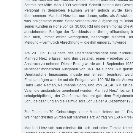
Schmitt per Mitte März 1939 vermittelt. Schmitt betrieb das Gesc
Personal in denselben Räumen weiter, jedoch wurde kein j
übernommen. Manfred Herz bat nun darum, selbst als Abwickler 
was ihm gestattet wurde. Seine vornehmliche Aufgabe lag im Beib
seiner Kunden in Höhe von ca. 30.000 RM und deren monatliche Ab
ausstehenden Beträge der "Norddeutsche Uhrengroßhandlung in 
nun hieß, immer weiter verringerten, beantragte Manfred Her
Meldung – vermutlich Abrechnung –, die ihm eingeräumt wurde.
Am 29. Juni 1939 hatte der Oberfinanzpräsident eine "Sicher
Manfred Herz erlassen und ihm gestattet, einen Freibetrag von
Anspruch zu nehmen. Dieser Betrag wurde am 1. September 1939
laufender monatlicher Ausgaben von 843 RM auf 550 RM gekürzt
Unerlässliche hinausging, musste nun einzeln beantragt werd
Einzelanträgen war der auf die Freigabe von 120 RM für die Ausw
Hans Gerd Nathan, Neumanns Sohn, und von 141,40 RM für den 
Vater, die anstandslos genehmigt wurden. Manfred Herz’ Tochter
schulgeldpflichtig, der Oberfinanzpräsident gab dem Freigabean
Schulgeldzahlung an die Talmud Tora Schule per 9. Dezember 1939 
Zur Feier des 70. Geburtstags seiner Mutter Helene am 1. D
Weihnachtsfestes wurden auf Manfred Herz’ Antrag hin 150 RM fre
Manfred Herz sah nun offenbar für sich und seine Familie keine 