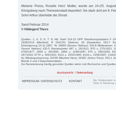
Melanie Preiss, Rosalie Herz’ Mutter, wurde am 24./25. August
Königsberg nach Theresienstadt deportiert. Sie starb dort am 9. Feb
Sohn Arthur überlebte die Shoah.
Sand Februar 2014
© Hildegard Thevs
Quellen: 1; 4; 5; 6; 7; 9; AB; StaH 314-15 OFP Oberfinanzpräsident F 1
1938/3214 (Manfred), R 1941/53 (Helene), 28 (Gaswerke); 332-7 Staat
Einbürgerung 24.11.1887, Nr. 28883 (Gerson Nathan); 332-8 Meldewesen 1
Gerson Nathan); 332-5 Standesämter 687 u. 19/1913, 870 u. 275/1923, 1
4790/1877, 2846 u. 49/1895, 2890 u. 1189/1897, 670 u. 290/1928, 81
297/1918, 8770 u. 506/1922, 9112 u. 2055/1895, 9134 u. 2359/1897, 13404
für Wiedergutmachung 20158 (Manfred Herz); 26392 (Arthur Price); 552-1 
Bände 3 und 4 Deportationslisten.
Zur Nummerierung häufig genutzter Quellen siehe Link Recherche und Quellen
druckansicht
/
Seitenanfang
Der Stolperstein i
IMPRESSUM / DATENSCHUTZ
KONTAKT
Stein in Hamburg v