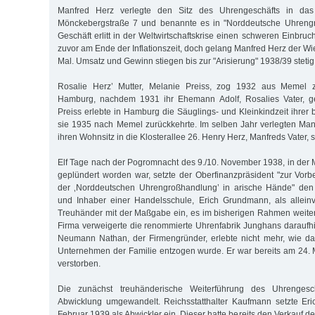
Manfred Herz verlegte den Sitz des Uhrengeschäfts in das
Mönckebergstraße 7 und benannte es in "Norddeutsche Uhreng
Geschäft erlitt in der Weltwirtschaftskrise einen schweren Einbru
zuvor am Ende der Inflationszeit, doch gelang Manfred Herz der W
Mal. Umsatz und Gewinn stiegen bis zur "Arisierung" 1938/39 stetig
Rosalie Herz’ Mutter, Melanie Preiss, zog 1932 aus Memel z
Hamburg, nachdem 1931 ihr Ehemann Adolf, Rosalies Vater, ge
Preiss erlebte in Hamburg die Säuglings- und Kleinkindzeit ihrer 
sie 1935 nach Memel zurückkehrte. Im selben Jahr verlegten Ma
ihren Wohnsitz in die Klosterallee 26. Henry Herz, Manfreds Vater, 
Elf Tage nach der Pogromnacht des 9./10. November 1938, in der 
geplündert worden war, setzte der Oberfinanzpräsident "zur Vor
der ‚Norddeutschen Uhrengroßhandlung’ in arische Hände" den
und Inhaber einer Handelsschule, Erich Grundmann, als alleinv
Treuhänder mit der Maßgabe ein, es im bisherigen Rahmen weiter 
Firma verweigerte die renommierte Uhrenfabrik Junghans daraufhi
Neumann Nathan, der Firmengründer, erlebte nicht mehr, wie d
Unternehmen der Familie entzogen wurde. Er war bereits am 24.
verstorben.
Die zunächst treuhänderische Weiterführung des Uhrengesc
Abwicklung umgewandelt. Reichsstatthalter Kaufmann setzte E
Februar 1939 als Abwickler ein. Dieser hatte bereits den Verkauf de