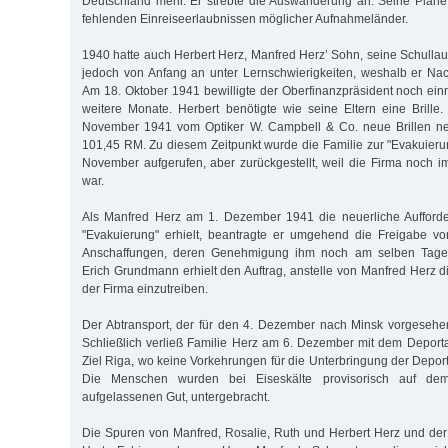
Deutschland mehr. Er strebte die Auswanderung an. Seine Pläne
fehlenden Einreiseerlaubnissen möglicher Aufnahmeländer.
1940 hatte auch Herbert Herz, Manfred Herz’ Sohn, seine Schullau
jedoch von Anfang an unter Lernschwierigkeiten, weshalb er Nachh
Am 18. Oktober 1941 bewilligte der Oberfinanzpräsident noch einm
weitere Monate. Herbert benötigte wie seine Eltern eine Brille. 
November 1941 vom Optiker W. Campbell & Co. neue Brillen ne
101,45 RM. Zu diesem Zeitpunkt wurde die Familie zur "Evakuier
November aufgerufen, aber zurückgestellt, weil die Firma noch i
war.
Als Manfred Herz am 1. Dezember 1941 die neuerliche Aufford
"Evakuierung" erhielt, beantragte er umgehend die Freigabe v
Anschaffungen, deren Genehmigung ihm noch am selben Tage
Erich Grundmann erhielt den Auftrag, anstelle von Manfred Herz d
der Firma einzutreiben.
Der Abtransport, der für den 4. Dezember nach Minsk vorgesehen
Schließlich verließ Familie Herz am 6. Dezember mit dem Depor
Ziel Riga, wo keine Vorkehrungen für die Unterbringung der Deport
Die Menschen wurden bei Eiseskälte provisorisch auf dem
aufgelassenen Gut, untergebracht.
Die Spuren von Manfred, Rosalie, Ruth und Herbert Herz und der 