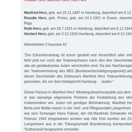
Rosalie Herz
,
Manfred Herz
,
Ruth Herz
Manfred Herz,
geb. am 25.11.1897 in Hamburg, deportiert am 6.12
Rosalie Herz,
geb. Preiss, geb. am 24.2.1901 in Essen, deporti
Riga
Ruth Herz,
geb. am 28.7.1931 in Hamburg, deportiert am 6.12.194
Herbert Herz,
geb. am 3.12.1933 Hamburg, deportiert am 6.12.19
Wandsbeker Chaussee 62
"Der Erbscheinantrag ist schon gestellt und hinsichtlich aller er
fehlt jetzt nur noch der Todesnachweis nach den drei Geschwiste
alle als geisteskranke Juden verschollen sind. Da das Nachlassge
der Todesvermutung des BEG [Bundesentschädigungsgesetz] arbe
dieser Geschwister des Erblassers Manfred Herz Todeserklärungs
geworden, die vor dem Amtsgericht Hamburg … laufen."
Dieser Passus in Manfred Herz’ Wiedergutmachungsakte aus dem J
in das damalige allgemeine Problem der Feststellung des Verbl
insbesondere von Juden mit geistiger Behinderung. Manfred Her
Berta und Walter waren in der Heil- und Pflegeanstalt Langenhorn
wie sein Schwager Hans Fabian, der mit Manfreds Schwester Her
Februar 1940 eingewiesen worden war. Alle Drei wurden am 23
Langenhorn aus in die Tötungsanstalt Brandenburg transporti
"Euthanasie"programms ermordet.