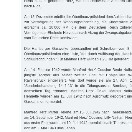
Herta Fabian, geborene Herz, Manfreds Schwester, verlieren sich
nach Riga.
Am 18. Dezember erteilte der Oberfinanzpräsident dem Auktionshau
zur Versteigerung der Wohnungseinrichtung, die Klosterallee 
erbrachte ca. 20.000 RM, die dem Deutschen Reich zufielen
Vermögen der Eheleute Herz, das nach Abzug der Zwangsabgaben 
vom Deutschen Reich konfisziert.
Die Hamburger Gaswerke übersandten mit Schreiben vom 8.
Oberfinanzpräsidenten eine Liste, "der durch Auflösung der Haus
Schlußrechnungen." Für Manfred Herz wurden 1,28 RM gefordert.
Am 14. Februar 1942 wurde Manfred Herz’ Cousine Beate Nat
jüngste Tochter aus seiner zweiten Ehe mit Chaja/Clara 
Ravensbrück eingeliefert. Von dort wurde sie am 27. Apri
"Sonderbehandlung 14 f 13" in die Tötungsanstalt Bernburg ü
demselben Tag ermordet. Manfred Herz’ Onkel, Marcus Nath
Henriette wurden am 11. Juli 1942 nach Auschwitz deportiert un
Gaskammern ermordet.
Manfred Herz’ Mutter Helene, am 15. Juli 1942 nach Theresienstadt
am 14. September 1942. Manfred Herz’ Cousine, Lilly Nathan, N
aus erster Ehe, wurde am 19. Juli 1942 ebenfalls nach Theresienst
dort am 1. Mai 1943 ums Leben.