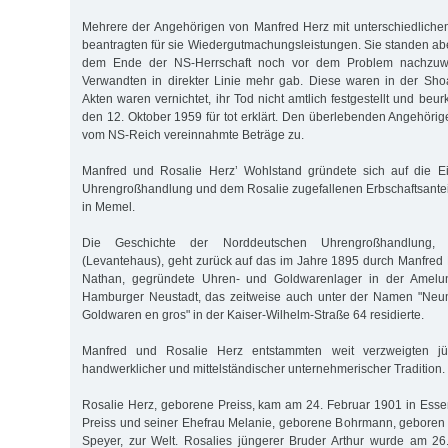
Mehrere der Angehörigen von Manfred Herz mit unterschiedliche
beantragten für sie Wiedergutmachungsleistungen. Sie standen ab
dem Ende der NS-Herrschaft noch vor dem Problem nachzuwe
Verwandten in direkter Linie mehr gab. Diese waren in der S
Akten waren vernichtet, ihr Tod nicht amtlich festgestellt und beu
den 12. Oktober 1959 für tot erklärt. Den überlebenden Angehörig
vom NS-Reich vereinnahmte Beträge zu.
Manfred und Rosalie Herz’ Wohlstand gründete sich auf die E
Uhrengroßhandlung und dem Rosalie zugefallenen Erbschaftsante
in Memel.
Die Geschichte der Norddeutschen Uhrengroßhandlung, 
(Levantehaus), geht zurück auf das im Jahre 1895 durch Manfre
Nathan, gegründete Uhren- und Goldwarenlager in der Ame­lun
Hamburger Neustadt, das zeitweise auch unter der Namen "Ne
Goldwaren en gros" in der Kaiser-Wilhelm-Straße 64 residierte.
Manfred und Rosalie Herz entstammten weit verzweigten jü
handwerklicher und mittelständischer unternehmerischer Tradition.
Rosalie Herz, geborene Preiss, kam am 24. Februar 1901 in Essen
Preiss und seiner Ehefrau Melanie, geborene Bohrmann, geboren
Speyer, zur Welt. Rosalies jüngerer Bruder Arthur wurde am 26