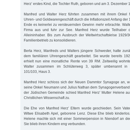
Herz’ erstes Kind, die Tochter Ruth, geboren und am 3. Dezember 
Manfred und Walter Herz führten zusammen mit ihrem Onkel
Uhren- und Goldwarengeschäft durch die Inflationszeit Anfang der
Ende es keinerlei zu versteuernden Gewinn mehr erbrachte. Walt
Firma aus und fuhr zur See. Manfred Herz wurde Teilhaber 
Alleininhaber. Bis zum Ausbruch der Weltwirtschaftskrise 1929
Familienbetrieb zu konsolidieren.
Berta Herz, Manfreds und Walters jüngere Schwester, hatte zunäc
dem familiären Uhrengeschäft gearbeitet. Sie wurde bereits 19
erhielt nun eine monatliche Rente von 39 RM. Zeitweilig wohnt
Walter zusammen im Schlüterweg 3, später umbenannt in
101/103, Haus 3.
Manfred Herz schloss sich der Neuen Dammtor Synagoge an, wä
seine Onkel Neumann und Julius Nathan dem Synagogenverband 
der Jüdischen Gemeinde schied Manfred Herz’ Mutter Helene aus
Christlichen Wissenschaft zu.
Die Ehe von Manfred Herz’ Eltern wurde geschieden. Sein Vater
Witwe Elisabeth Apel, geborene Lenz. Diese Ehe blieb kinderlos
Helene machte sich mit einer Sommerpension in Niendorf an der
Sie blieb ihren Kindern eng verbunden.