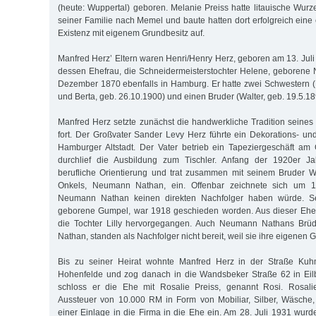
(heute: Wuppertal) geboren. Melanie Preiss hatte litauische Wurze
seiner Familie nach Memel und baute hatten dort erfolgreich ein
Existenz mit eigenem Grundbesitz auf.
Manfred Herz’ Eltern waren Henri/Henry Herz, geboren am 13. Jul
dessen Ehefrau, die Schneidermeisterstochter Helene, geborene
Dezember 1870 ebenfalls in Hamburg. Er hatte zwei Schwestern (
und Berta, geb. 26.10.1900) und einen Bruder (Walter, geb. 19.5.18
Manfred Herz setzte zunächst die handwerkliche Tradition seines
fort. Der Großvater Sander Levy Herz führte ein Dekorations- un
Hamburger Altstadt. Der Vater betrieb ein Tapeziergeschäft am
durchlief die Ausbildung zum Tischler. Anfang der 1920er Ja
berufliche Orientierung und trat zusammen mit seinem Bruder W
Onkels, Neumann Nathan, ein. Offenbar zeichnete sich um 1
Neumann Nathan keinen direkten Nachfolger haben würde. S
geborene Gumpel, war 1918 geschieden worden. Aus dieser Ehe 
die Tochter Lilly hervorgegangen. Auch Neumann Nathans Brüd
Nathan, standen als Nachfolger nicht bereit, weil sie ihre eigenen G
Bis zu seiner Heirat wohnte Manfred Herz in der Straße Ku
Hohenfelde und zog danach in die Wandsbeker Straße 62 in Eil
schloss er die Ehe mit Rosalie Preiss, genannt Rosi. Rosali
Aussteuer von 10.000 RM in Form von Mobiliar, Silber, Wäsche,
einer Einlage in die Firma in die Ehe ein. Am 28. Juli 1931 wur