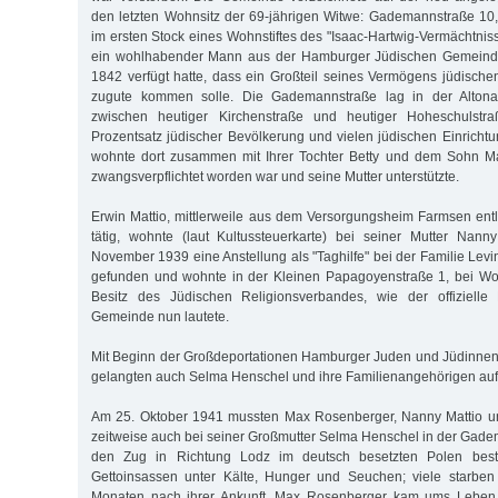
den letzten Wohnsitz der 69-jährigen Witwe: Gademannstraße 10
im ersten Stock eines Wohnstiftes des "Isaac-Hartwig-Vermächtnis
ein wohlhabender Mann aus der Hamburger Jüdischen Gemeinde
1842 verfügt hatte, dass ein Großteil seines Vermögens jüdisch
zugute kommen solle. Die Gademannstraße lag in der Altonaer
zwischen heutiger Kirchenstraße und heutiger Hoheschulst
Prozentsatz jüdischer Bevölkerung und vielen jüdischen Einrich
wohnte dort zusammen mit Ihrer Tochter Betty und dem Sohn Max
zwangsverpflichtet worden war und seine Mutter unterstützte.
Erwin Mattio, mittlerweile aus dem Versorgungsheim Farmsen ent
tätig, wohnte (laut Kultussteuerkarte) bei seiner Mutter Nann
November 1939 eine Anstellung als "Taghilfe" bei der Familie Levin
gefunden und wohnte in der Kleinen Papagoyenstraße 1, bei W
Besitz des Jüdischen Religionsverbandes, wie der offiziell
Gemeinde nun lautete.
Mit Beginn der Großdeportationen Hamburger Juden und Jüdinnen 
gelangten auch Selma Henschel und ihre Familienangehörigen auf d
Am 25. Oktober 1941 mussten Max Rosenberger, Nanny Mattio un
zeitweise auch bei seiner Großmutter Selma Henschel in der Gad
den Zug in Richtung Lodz im deutsch besetzten Polen bestei
Gettoinsassen unter Kälte, Hunger und Seuchen; viele starben 
Monaten nach ihrer Ankunft. Max Rosenberger kam ums Leben, 