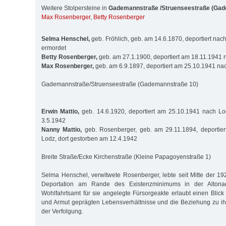
Weitere Stolpersteine in
Gademannstraße /Struenseestraße (Gad
Max Rosenberger
,
Betty Rosenberger
Selma Henschel,
geb. Fröhlich, geb. am 14.6.1870, deportiert na
ermordet
Betty Rosenberger,
geb. am 27.1.1900, deportiert am 18.11.1941 
Max Rosenberger,
geb. am 6.9.1897, deportiert am 25.10.1941 nac
Gademannstraße/Struenseestraße (Gademannstraße 10)
Erwin Mattio,
geb. 14.6.1920, deportiert am 25.10.1941 nach Lo
3.5.1942
Nanny Mattio,
geb. Rosenberger, geb. am 29.11.1894, deportie
Lodz, dort gestorben am 12.4.1942
Breite Straße/Ecke Kirchenstraße (Kleine Papagoyenstraße 1)
Selma Henschel, verwitwete Rosenberger, lebte seit Mitte der 192
Deportation am Rande des Existenzminimums in der Altonae
Wohlfahrtsamt für sie angelegte Fürsorgeakte erlaubt einen Blick
und Armut geprägten Lebensverhältnisse und die Beziehung zu ihr
der Verfolgung.