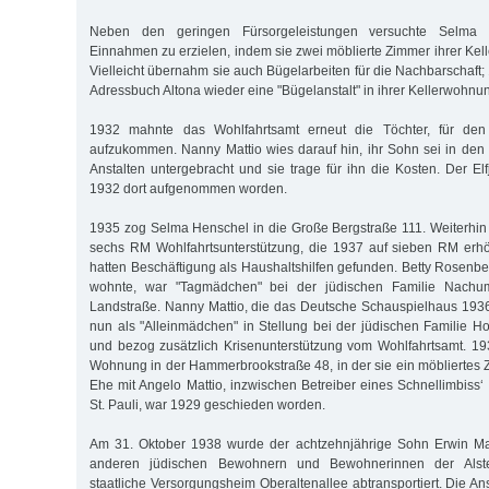
Neben den geringen Fürsorgeleistungen versuchte Selma H
Einnahmen zu erzielen, indem sie zwei möblierte Zimmer ihrer Kel
Vielleicht übernahm sie auch Bügelarbeiten für die Nachbarschaft
Adressbuch Altona wieder eine "Bügelanstalt" in ihrer Kellerwohn
1932 mahnte das Wohlfahrtsamt erneut die Töchter, für den 
aufzukommen. Nanny Mattio wies darauf hin, ihr Sohn sei in den 
Anstalten untergebracht und sie trage für ihn die Kosten. Der El
1932 dort aufgenommen worden.
1935 zog Selma Henschel in die Große Bergstraße 111. Weiterhin e
sechs RM Wohlfahrtsunterstützung, die 1937 auf sieben RM erhö
hatten Beschäftigung als Haushaltshilfen gefunden. Betty Rosenber
wohnte, war "Tagmädchen" bei der jüdischen Familie Nachu
Landstraße. Nanny Mattio, die das Deutsche Schauspielhaus 1936 
nun als "Alleinmädchen" in Stellung bei der jüdischen Familie Ho
und bezog zusätzlich Krisenunterstützung vom Wohlfahrtsamt. 19
Wohnung in der Hammerbrookstraße 48, in der sie ein möbliertes Z
Ehe mit Angelo Mattio, inzwischen Betreiber eines Schnellimbiss‘
St. Pauli, war 1929 geschieden worden.
Am 31. Oktober 1938 wurde der achtzehnjährige Sohn Erwin Ma
anderen jüdischen Bewohnern und Bewohnerinnen der Alster
staatliche Versorgungsheim Oberaltenallee abtransportiert. Die Anst