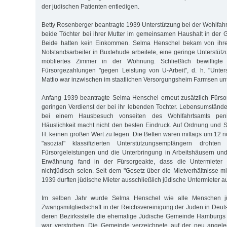
der jüdischen Patienten entledigen.
Betty Rosenberger beantragte 1939 Unterstützung bei der Wohlfahr
beide Töchter bei ihrer Mutter im gemeinsamen Haushalt in der 
Beide hatten kein Einkommen. Selma Henschel bekam von ihr
Notstandsarbeiter in Buxtehude arbeitete, eine geringe Unterstüt
möbliertes Zimmer in der Wohnung. Schließlich bewilligte 
Fürsorgezahlungen "gegen Leistung von U-Arbeit", d. h. "Unters
Mattio war inzwischen im staatlichen Versorgungsheim Farmsen un
Anfang 1939 beantragte Selma Henschel erneut zusätzlich Fürso
geringen Verdienst der bei ihr lebenden Tochter. Lebensumstän
bei einem Hausbesuch vonseiten des Wohlfahrtsamts penibe
Häuslichkeit macht nicht den besten Eindruck. Auf Ordnung und S
H. keinen großen Wert zu legen. Die Betten waren mittags um 12 n
"asozial" klassifizierten Unterstützungsempfängern drohte
Fürsorgeleistungen und die Unterbringung in Arbeitshäusern un
Erwähnung fand in der Fürsorgeakte, dass die Untermieter
nichtjüdisch seien. Seit dem "Gesetz über die Mietverhältnisse m
1939 durften jüdische Mieter ausschließlich jüdische Untermieter 
Im selben Jahr wurde Selma Henschel wie alle Menschen jü
Zwangsmitgliedschaft in der Reichsvereinigung der Juden in Deutsc
deren Bezirksstelle die ehemalige Jüdische Gemeinde Hamburgs 
war verstorben. Die Gemeinde verzeichnete auf der neu angeleg