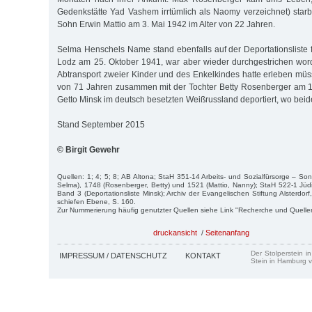
Gedenkstätte Yad Vashem irrtümlich als Naomy verzeichnet) starb 
Sohn Erwin Mattio am 3. Mai 1942 im Alter von 22 Jahren.
Selma Henschels Name stand ebenfalls auf der Deportationsliste 
Lodz am 25. Oktober 1941, war aber wieder durchgestrichen wo
Abtransport zweier Kinder und des Enkelkindes hatte erleben müss
von 71 Jahren zusammen mit der Tochter Betty Rosenberger am 
Getto Minsk im deutsch besetzten Weißrussland deportiert, wo bei
Stand September 2015
© Birgit Gewehr
Quellen: 1; 4; 5; 8; AB Altona; StaH 351-14 Arbeits- und Sozialfürsorge – So
Selma), 1748 (Rosenberger, Betty) und 1521 (Mattio, Nanny); StaH 522-1 Jü
Band 3 (Deportationsliste Minsk); Archiv der Evangelischen Stiftung Alsterdor
schiefen Ebene, S. 160.
Zur Nummerierung häufig genutzter Quellen siehe Link "Recherche und Quelle
druckansicht
/
Seitenanfang
Der Stolperstein i
IMPRESSUM / DATENSCHUTZ
KONTAKT
Stein in Hamburg v