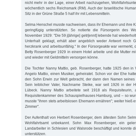
nicht mehr in der Lage, einer Arbeit nachzugehen, Wohlfahrtsunt
wöchentlich sechs Reichsmark (RM). Auch der Israelitische Human
Sitz in der Grüne Straße 5 half ihr mit Lebensmitteln.
Selma Henschel musste nachweisen, dass ihr Ehemann und ihre Kin
geringfügig unterstützten. So notierte die Fürsorgerin des W
November 1929: "Die 59 j[ährige] getr[ennt] lebende hat wiederho
Unterhalt geklagt, erhält aber angeblich weder Antwort noch G
herzkrank und arbeitsunfähig." In der Fürsorgeakte war vermerkt, 
Betty Rosenberger 1929 in einem Hotel arbeite und die Mutter mi
und wieder mit Geldmitteln versorgen könne.
Die Tochter Nanny Mattio, geb. Rosenberger, hatte 1925 den i
Angelo Mattio, einen Musiker, geheiratet. Schon vor der Ehe hatt
den Sohn Erwin zur Welt gebracht, der dann den Namen seines St
Sein leiblicher Vater, Nachname Steike, war seit 1926 in der Hei
Lübeck. Nanny Mattio arbeitete seit 1918 als Requisiteurin, a
Requisitenkammer des Schauspielhauses Hamburg, und – so wurde
musste "ihren stets arbeitslosen Ehemann ernähren"; weiter hieß e
Zimmer".
Der Aufenthalt von Herbert Rosenberger, dem ältesten Sohn Sel
Wohlfahrtsamt unbekannt. Sohn Max Rosenberger, ein geler
Landarbeiter in Schlesien und Walsrode beschäftigt und konnte di
unterstützen.