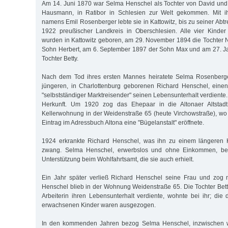
Am 14. Juni 1870 war Selma Henschel als Tochter von David und 
Hausmann, in Ratibor in Schlesien zur Welt gekommen. Mit 
namens Emil Rosenberger lebte sie in Kattowitz, bis zu seiner Abt
1922 preußischer Landkreis in Oberschlesien. Alle vier Kinder
wurden in Kattowitz geboren, am 29. November 1894 die Tochter N
Sohn Herbert, am 6. September 1897 der Sohn Max und am 27. Ja
Tochter Betty.
Nach dem Tod ihres ersten Mannes heiratete Selma Rosenberg
jüngeren, in Charlottenburg geborenen Richard Henschel, einen
"selbstständiger Marktreisender" seinen Lebensunterhalt verdiente
Herkunft. Um 1920 zog das Ehepaar in die Altonaer Altstadt
Kellerwohnung in der Weidenstraße 65 (heute Virchowstraße), wo
Eintrag im Adressbuch Altona eine "Bügelanstalt" eröffnete.
1924 erkrankte Richard Henschel, was ihn zu einem längeren 
zwang. Selma Henschel, erwerbslos und ohne Einkommen, bea
Unterstützung beim Wohlfahrtsamt, die sie auch erhielt.
Ein Jahr später verließ Richard Henschel seine Frau und zog
Henschel blieb in der Wohnung Weidenstraße 65. Die Tochter Bett
Arbeiterin ihren Lebensunterhalt verdiente, wohnte bei ihr; die 
erwachsenen Kinder waren ausgezogen.
In den kommenden Jahren bezog Selma Henschel, inzwischen w