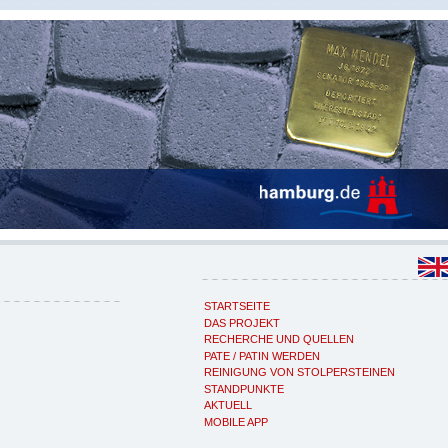
STARTSEITE
DAS PROJEKT
RECHERCHE UND QUELLEN
PATE / PATIN WERDEN
REINIGUNG VON STOLPERSTEINEN
STANDPUNKTE
AKTUELL
MOBILE APP