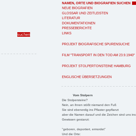
NAMEN, ORTE UND BIOGRAFIEN SUCHEN
NEUE BIOGRAFIEN
GLOSSAR UND ZEITLEISTEN
LITERATUR
DOKUMENTATIONEN
PRESSEBERICHTE
LINKS
PROJEKT BIOGRAFISCHE SPURENSUCHE
FILM "TRANSPORT IN DEN TOD AM 23.9.1940"
PROJEKT STOLPERTONSTEINE HAMBURG
ENGLISCHE ÜBERSETZUNGEN
Vom Stolpern
Die Stolpersteine?
Nein, an ihnen stößt niemand den Fuß
Sie sind ebenerdig ins Pflaster gepflanzt
aber die Namen darauf und die Zeichen sind uns ins
Gewissen gestanzt:
"geboren, deportiert, ermordet"
Und die Orte: