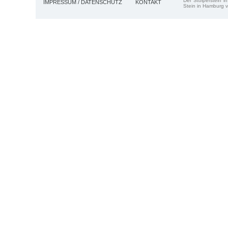
Der Stolperstein i
IMPRESSUM / DATENSCHUTZ
KONTAKT
Stein in Hamburg v