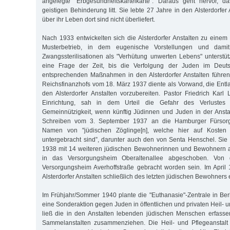
angelegte "Erbgesundheitskarteikarte". Daraus geht hervor, d
geistigen Behinderung litt. Sie lebte 27 Jahre in den Alsterdorfer 
über ihr Leben dort sind nicht überliefert.
Nach 1933 entwickelten sich die Alsterdorfer Anstalten zu einem 
Musterbetrieb, in dem eugenische Vorstellungen und dami
Zwangssterilisationen als "Verhütung unwerten Lebens" unterstü
eine Frage der Zeit, bis die Verfolgung der Juden im Deu
entsprechenden Maßnahmen in den Alsterdorfer Anstalten führen
Reichsfinanzhofs vom 18. März 1937 diente als Vorwand, die Entl
den Alsterdorfer Anstalten vorzubereiten. Pastor Friedrich Karl 
Einrichtung, sah in dem Urteil die Gefahr des Verlustes d
Gemeinnützigkeit, wenn künftig Jüdinnen und Juden in der Ansta
Schreiben vom 3. September 1937 an die Hamburger Fürsorg
Namen von "jüdischen Zöglinge[n], welche hier auf Kosten
untergebracht sind”, darunter auch den von Senta Henschel. Si
1938 mit 14 weiteren jüdischen Bewohnerinnen und Bewohnern au
in das Versorgungsheim Oberaltenallee abgeschoben. Von d
Versorgungsheim Averhoffstraße gebracht worden sein. Im April
Alsterdorfer Anstalten schließlich des letzten jüdischen Bewohners 
Im Frühjahr/Sommer 1940 plante die "Euthanasie"-Zentrale in Berl
eine Sonderaktion gegen Juden in öffentlichen und privaten Heil- u
ließ die in den Anstalten lebenden jüdischen Menschen erfass
Sammelanstalten zusammenziehen. Die Heil- und Pflegeanstal