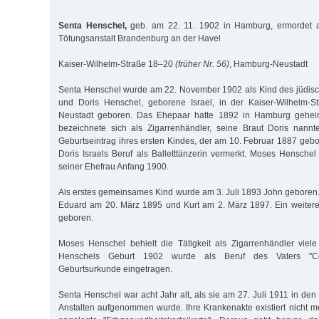
Senta Henschel,
geb. am 22. 11. 1902 in Hamburg, ermordet a
Tötungsanstalt Brandenburg an der Havel
Kaiser-Wilhelm-Straße 18–20
(früher Nr. 56)
, Hamburg-Neustadt
Senta Henschel wurde am 22. November 1902 als Kind des jüdi
und Doris Henschel, geborene Israel, in der Kaiser-Wilhelm-
Neustadt geboren. Das Ehepaar hatte 1892 in Hamburg geheir
bezeichnete sich als Zigarrenhändler, seine Braut Doris nannte
Geburtseintrag ihres ersten Kindes, der am 10. Februar 1887 geb
Doris Israels Beruf als Balletttänzerin vermerkt. Moses Henschel
seiner Ehefrau Anfang 1900.
Als erstes gemeinsames Kind wurde am 3. Juli 1893 John geboren.
Eduard am 20. März 1895 und Kurt am 2. März 1897. Ein weitere
geboren.
Moses Henschel behielt die Tätigkeit als Zigarrenhändler viel
Henschels Geburt 1902 wurde als Beruf des Vaters "Co
Geburtsurkunde eingetragen.
Senta Henschel war acht Jahr alt, als sie am 27. Juli 1911 in den
Anstalten aufgenommen wurde. Ihre Krankenakte existiert nicht m