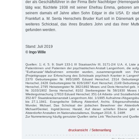
der als Geschäftsführer in der Firma Behr Nachfolger (Herrengar
tätig war, flüchtete 1938 mit seiner Ehefrau Emma, geboren a
seinem damals elf Jahre alten Sohn Edgar in die USA. Er sta
Frankfurt a. M. Senta Henschels Bruder Kurt soll in Dänemark g
weiteres Schicksal, das ihres Bruders John und das ihrer Mutt
gefunden werden.
Stand: Juli 2019
© Ingo Wille
Quellen: 1; 4; 5; 9; StaH 133-1 III Staatsarchiv III, 3171-2/4 U.A. 4, Liste 
Patientinnen und Patienten der psychiatrischen Anstalt Langenhorn, die aufgr
"Euthanasie"-Maßnahmen ermordet wurden, zusammengestellt von P
(Projektgruppe zur Erforschung des Schicksals psychisch Kranker in Langen
2370 Geburtsregister Nr. 995/1895 Eduard Henschel, 2314 Geburtsregi
Henschel, 2428 Geburtsregister Nr. 826/1897 Kurt Henschel, 2149 Geburtsregi
Henschel, 2795 Heiratsregister Nr. 382/1892 Moses und Doris Henschel geb. Is
Nr. 3103/1902 Senta Henschel, 8102 Sterberegister Nr. 58/1930 Moses 
Wiedergutmachung 17810 Eduard Henschel; 351-14 Arbeits- und Sozialbehörd
352-8/7 Staatskrankenanstalt Langenhorn Abl. 1/1995 Aufnahme-/Abgangsb
bis 27.1.1941. Evangelische Stiftung Alsterdorf, Archiv, Erbgesundheitska
Wunder, Michael, Das Schicksal der jüdischen Bewohner der Alsterdorfe
Michael/Genkel, Ingrid/Jenner, Harald, Auf dieser schiefen Ebene gibt 
Alsterdorfer Anstalten im Nationalsozialismus, Stuttgart 2016, S. 248ff.
Zur Nummerierung häufig genutzter Quellen siehe Link "Recherche und Quelle
druckansicht
/
Seitenanfang