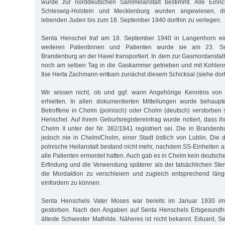
wurde zur norddeutschen Sammelanstalt bestimmt. Alle Einri
Schleswig-Holstein und Mecklenburg wurden angewiesen, di
lebenden Juden bis zum 18. September 1940 dorthin zu verlegen.
Senta Henschel traf am 18. September 1940 in Langenhorn e
weiteren Patientinnen und Patienten wurde sie am 23. 
Brandenburg an der Havel transportiert. In dem zur Gasmordansta
noch am selben Tag in die Gaskammer getrieben und mit Kohlen
Ilse Herta Zachmann entkam zunächst diesem Schicksal (siehe dort
Wir wissen nicht, ob und ggf. wann Angehörige Kenntnis von
erhielten. In allen dokumentierten Mitteilungen wurde behaupt
Betroffene in Chelm (polnisch) oder Cholm (deutsch) verstorben 
Henschel. Auf ihrem Geburtsregistereintrag wurde notiert, dass 
Chelm II unter der Nr. 382/1941 registriert sei. Die in Brande
jedoch nie in Chelm/Cholm, einer Stadt östlich von Lublin. Die d
polnische Heilanstalt bestand nicht mehr, nachdem SS-Einheiten a
alle Patienten ermordet hatten. Auch gab es in Chelm kein deutsc
Erfindung und die Verwendung späterer als der tatsächlichen Ste
die Mordaktion zu verschleiern und zugleich entsprechend läng
einfordern zu können.
Senta Henschels Vater Moses war bereits im Januar 1930 im
gestorben. Nach den Angaben auf Senta Henschels Erbgesundheit
älteste Schwester Mathilde. Näheres ist nicht bekannt. Eduard, S