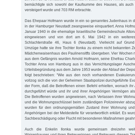
bemächtigte sich sowohl der Kaufsumme des Hauses, als auch 
versteigert wurde und 703 RM erbrachte.
Das Ehepaar Hofmann wurde in ein so genanntes Judenhaus in de
in der Hamburger Neustadt zwangsweise einquartiert. Anna Hofm
Januar 1940 in die ehemalige Israelitische Gemeindeschule Alton
eingewiesen und von dort am 6. Mai 1942 in ein weiteres
Schlachterstraße 46, Haus 6 (Neustadt). Vielleicht auf Grun
Umzüge hatte sie ihre Tochter Ilonka zu einem nicht bekannten Z
Mädchenwaisenhaus des Paulinensitfts übergeben. Vier Wochen n
aus dem Gefängnis wurden Arnold Hofmann, seine Ehefrau Charlo
Tochter Anna von Hamburg aus in das Vernichtungslager Auschwit
Urteilsbegründung aus dem Jahre 1953 wurde der Ablauf der Depo
folgt beschrieben: "Wie aus den noch vorhandenen Evakuierungs
vollzog sich die von der Geheimen Staatspolizei durchgeführte Ev
der Form, daß die Betroffenen einen Befehl erhielten, wonach ih
durchgeführt würde und ihr und ihrer Angehörigen Vermögen als
Die Betroffenen wurden angewiesen, nach Verlassen ihrer Wohnu
und die Wohnungsschlüssel beim zuständigen Polizeirevier abzu
wurden für den ordnungsgemäßen Zustand ihrer Wohnung und 
Angehörigen bei der Meldestelle für verantwortlich erklärt. Es wurd
Sachbeschädigung oder Flucht mit besonderen Maßnahmen geahn
Auch die Enkelin Ilonka wurde gemeinsam dreizehn weit
Waisenhauses und ihren Betreuerinnen und Betreuern diesem Tra