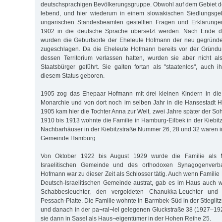
deutschsprachigen Bevölkerungsgruppe. Obwohl auf dem Gebiet d
lebend, und hier wiederum in einem slowakischen Siedlungsge
ungarischen Standesbeamten gestellten Fragen und Erklärunge
1902 in die deutsche Sprache übersetzt werden. Nach Ende de
wurden die Geburtsorte der Eheleute Hofmann der neu gegründ
zugeschlagen. Da die Eheleute Hofmann bereits vor der Gründ
dessen Territorium verlassen hatten, wurden sie aber nicht al
Staatsbürger geführt. Sie galten fortan als "staatenlos", auch 
diesem Status geboren.
1905 zog das Ehepaar Hofmann mit drei kleinen Kindern in die 
Monarchie und von dort noch im selben Jahr in die Hansestadt
1905 kam hier die Tochter Anna zur Welt, zwei Jahre später der So
1910 bis 1913 wohnte die Familie in Hamburg-Eilbek in der Kiebit
Nachbarhäuser in der Kiebitzstraße Nummer 26, 28 und 32 waren i
Gemeinde Hamburg.
Von Oktober 1922 bis August 1929 wurde die Familie als M
Israelitischen Gemeinde und des orthodoxen Synagogenverba
Hofmann war zu dieser Zeit als Schlosser tätig. Auch wenn Famili
Deutsch-Israelitischen Gemeinde austrat, gab es im Haus auch w
Schabbesleuchter, den vergoldeten Chanukka-Leuchter und 
Pessach-Platte. Die Familie wohnte in Barmbek-Süd in der Stiegli
und danach in der pa¬ral¬lel gelegenen Gluckstraße 38 (1927–192
sie dann in Sasel als Haus¬eigentümer in der Hohen Reihe 25.