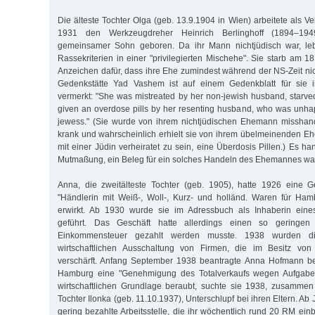
Die älteste Tochter Olga (geb. 13.9.1904 in Wien) arbeitete als Ve
1931 den Werkzeugdreher Heinrich Berlinghoff (1894–19
gemeinsamer Sohn geboren. Da ihr Mann nichtjüdisch war, le
Rassekriterien in einer "privilegierten Mischehe". Sie starb am 1
Anzeichen dafür, dass ihre Ehe zumindest während der NS-Zeit nich
Gedenkstätte Yad Vashem ist auf einem Gedenkblatt für sie i
vermerkt: "She was mistreated by her non-jewish husband, starved, 
given an overdose pills by her resenting husband, who was unha
jewess." (Sie wurde von ihrem nichtjüdischen Ehemann misshande
krank und wahrscheinlich erhielt sie von ihrem übelmeinenden E
mit einer Jüdin verheiratet zu sein, eine Überdosis Pillen.) Es ha
Mutmaßung, ein Beleg für ein solches Handeln des Ehemannes war 
Anna, die zweitälteste Tochter (geb. 1905), hatte 1926 eine
"Händlerin mit Weiß-, Woll-, Kurz- und holländ. Waren für Hambu
erwirkt. Ab 1930 wurde sie im Adressbuch als Inhaberin eine
geführt. Das Geschäft hatte allerdings einen so geringen
Einkommensteuer gezahlt werden musste. 1938 wurden di
wirtschaftlichen Ausschaltung von Firmen, die im Besitz von
verschärft. Anfang September 1938 beantragte Anna Hofmann b
Hamburg eine "Genehmigung des Totalverkaufs wegen Aufgabe d
wirtschaftlichen Grundlage beraubt, suchte sie 1938, zusammen
Tochter Ilonka (geb. 11.10.1937), Unterschlupf bei ihren Eltern. Ab
gering bezahlte Arbeitsstelle, die ihr wöchentlich rund 20 RM ei