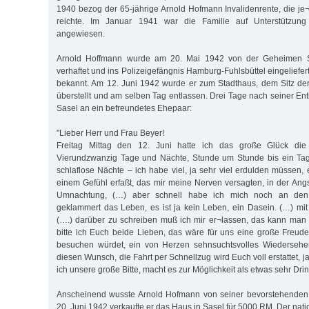
1940 bezog der 65-jährige Arnold Hofmann Invalidenrente, die j
reichte. Im Januar 1941 war die Familie auf Unterstützung
angewiesen.
Arnold Hoffmann wurde am 20. Mai 1942 von der Geheimen S
verhaftet und ins Polizeigefängnis Hamburg-Fuhlsbüttel eingeliefert
bekannt. Am 12. Juni 1942 wurde er zum Stadthaus, dem Sitz de
überstellt und am selben Tag entlassen. Drei Tage nach seiner En
Sasel an ein befreundetes Ehepaar:
"Lieber Herr und Frau Beyer!
Freitag Mittag den 12. Juni hatte ich das große Glück die F
Vierundzwanzig Tage und Nächte, Stunde um Stunde bis ein Tag 
schlaflose Nächte – ich habe viel, ja sehr viel erdulden müssen,
einem Gefühl erfaßt, das mir meine Nerven versagten, in der Angs
Umnachtung, (…) aber schnell habe ich mich noch an den 
geklammert das Leben, es ist ja kein Leben, ein Dasein. (…) mi
(….) darüber zu schreiben muß ich mir er¬lassen, das kann man
bitte ich Euch beide Lieben, das wäre für uns eine große Freud
besuchen würdet, ein von Herzen sehnsuchtsvolles Wiedersehen, 
diesen Wunsch, die Fahrt per Schnellzug wird Euch voll erstattet, 
ich unsere große Bitte, macht es zur Möglichkeit als etwas sehr Dri
Anscheinend wusste Arnold Hofmann von seiner bevorstehenden
20. Juni 1942 verkaufte er das Haus in Sasel für 5000 RM. Der natio