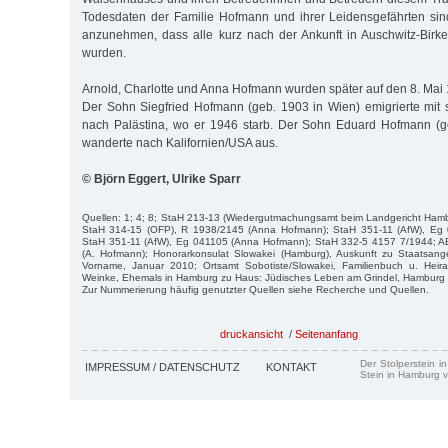
Todesdaten der Familie Hofmann und ihrer Leidensgefährten sind
anzunehmen, dass alle kurz nach der Ankunft in Auschwitz-Birk
wurden.
Arnold, Charlotte und Anna Hofmann wurden später auf den 8. Mai 19
Der Sohn Siegfried Hofmann (geb. 1903 in Wien) emigrierte mit
nach Palästina, wo er 1946 starb. Der Sohn Eduard Hofmann (
wanderte nach Kalifornien/USA aus.
© Björn Eggert, Ulrike Sparr
Quellen: 1; 4; 8; StaH 213-13 (Wiedergutmachungsamt beim Landgericht Hamb
StaH 314-15 (OFP), R 1938/2145 (Anna Hofmann); StaH 351-11 (AfW), Eg 
StaH 351-11 (AfW), Eg 041105 (Anna Hofmann); StaH 332-5 4157 7/1944; A
(A. Hofmann); Honorarkonsulat Slowakei (Hamburg), Auskunft zu Staatsang
Vorname, Januar 2010; Ortsamt Sobotiste/Slowakei, Familienbuch u. Heir
Weinke, Ehemals in Hamburg zu Haus: Jüdisches Leben am Grindel, Hamburg 
Zur Nummerierung häufig genutzter Quellen siehe Recherche und Quellen.
druckansicht
/
Seitenanfang
Der Stolperstein i
IMPRESSUM / DATENSCHUTZ
KONTAKT
Stein in Hamburg v