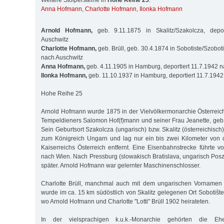
Weitere Stolpersteine in
Hohe Reihe 25
:
Anna Hofmann
,
Charlotte Hofmann
,
Ilonka Hofmann
Arnold Hofmann,
geb. 9.11.1875 in Skalitz/Szakolcza, depor
Auschwitz
Charlotte Hofmann,
geb. Brüll, geb. 30.4.1874 in Sobotiste/Szoboti
nach Auschwitz
Anna Hofmann,
geb. 4.11.1905 in Hamburg, deportiert 11.7.1942 
Ilonka Hofmann,
geb. 11.10.1937 in Hamburg, deportiert 11.7.194
Hohe Reihe 25
Arnold Hofmann wurde 1875 in der Vielvölkermonarchie Österrei
Tempeldieners Salomon Hof(f)mann und seiner Frau Jeanette, geb.
Sein Geburtsort Szakolcza (ungarisch) bzw. Skalitz (österreichisch)
zum Königreich Ungarn und lag nur ein bis zwei Kilometer von
Kaiserreichs Österreich entfernt. Eine Eisenbahnstrecke führte v
nach Wien. Nach Pressburg (slowakisch Bratislava, ungarisch Pos
später. Arnold Hofmann war gelernter Maschinenschlosser.
Charlotte Brüll, manchmal auch mit dem ungarischen Vornamen "
wurde im ca. 15 km südöstlich von Skalitz gelegenen Ort Sobotišt
wo Arnold Hofmann und Charlotte "Lotti" Brüll 1902 heirateten.
In der vielsprachigen k.u.k.-Monarchie gehörten die E