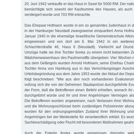
20. Juni 1942 verkaufte er das Haus in Sasel für 5000 RM. Der natio
bemächtigte sich sowohl der Kaufsumme des Hauses, als auch 
versteigert wurde und 703 RM erbrachte.
Das Ehepaar Hofmann wurde in ein so genanntes Judenhaus in de
in der Hamburger Neustadt zwangsweise einquartiert. Anna Hofm
Januar 1940 in die ehemalige Israelitische Gemeindeschule Alton
eingewiesen und von dort am 6. Mai 1942 in ein weiteres
Schlachterstraße 46, Haus 6 (Neustadt). Vielleicht auf Grun
Umzüge hatte sie ihre Tochter Ilonka zu einem nicht bekannten Z
Mädchenwaisenhaus des Paulinensitfts übergeben. Vier Wochen n
aus dem Gefängnis wurden Arnold Hofmann, seine Ehefrau Charlo
Tochter Anna von Hamburg aus in das Vernichtungslager Auschwit
Urteilsbegründung aus dem Jahre 1953 wurde der Ablauf der Depo
folgt beschrieben: "Wie aus den noch vorhandenen Evakuierungs
vollzog sich die von der Geheimen Staatspolizei durchgeführte Ev
der Form, daß die Betroffenen einen Befehl erhielten, wonach ih
durchgeführt würde und ihr und ihrer Angehörigen Vermögen als
Die Betroffenen wurden angewiesen, nach Verlassen ihrer Wohnu
und die Wohnungsschlüssel beim zuständigen Polizeirevier abzu
wurden für den ordnungsgemäßen Zustand ihrer Wohnung und 
Angehörigen bei der Meldestelle für verantwortlich erklärt. Es wurd
Sachbeschädigung oder Flucht mit besonderen Maßnahmen geahn
Auch die Enkelin Ilonka wurde gemeinsam dreizehn weit