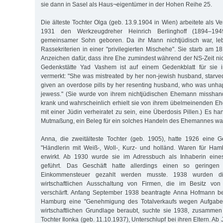
sie dann in Sasel als Haus¬eigentümer in der Hohen Reihe 25.
Die älteste Tochter Olga (geb. 13.9.1904 in Wien) arbeitete als Ve
1931 den Werkzeugdreher Heinrich Berlinghoff (1894–19
gemeinsamer Sohn geboren. Da ihr Mann nichtjüdisch war, le
Rassekriterien in einer "privilegierten Mischehe". Sie starb am 1
Anzeichen dafür, dass ihre Ehe zumindest während der NS-Zeit nich
Gedenkstätte Yad Vashem ist auf einem Gedenkblatt für sie i
vermerkt: "She was mistreated by her non-jewish husband, starved, 
given an overdose pills by her resenting husband, who was unha
jewess." (Sie wurde von ihrem nichtjüdischen Ehemann misshande
krank und wahrscheinlich erhielt sie von ihrem übelmeinenden E
mit einer Jüdin verheiratet zu sein, eine Überdosis Pillen.) Es ha
Mutmaßung, ein Beleg für ein solches Handeln des Ehemannes war 
Anna, die zweitälteste Tochter (geb. 1905), hatte 1926 eine
"Händlerin mit Weiß-, Woll-, Kurz- und holländ. Waren für Hambu
erwirkt. Ab 1930 wurde sie im Adressbuch als Inhaberin eine
geführt. Das Geschäft hatte allerdings einen so geringen
Einkommensteuer gezahlt werden musste. 1938 wurden di
wirtschaftlichen Ausschaltung von Firmen, die im Besitz von
verschärft. Anfang September 1938 beantragte Anna Hofmann b
Hamburg eine "Genehmigung des Totalverkaufs wegen Aufgabe d
wirtschaftlichen Grundlage beraubt, suchte sie 1938, zusammen
Tochter Ilonka (geb. 11.10.1937), Unterschlupf bei ihren Eltern. Ab