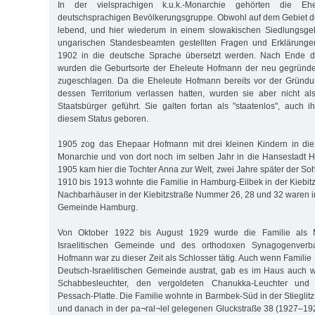
In der vielsprachigen k.u.k.-Monarchie gehörten die E
deutschsprachigen Bevölkerungsgruppe. Obwohl auf dem Gebiet d
lebend, und hier wiederum in einem slowakischen Siedlungsge
ungarischen Standesbeamten gestellten Fragen und Erklärunge
1902 in die deutsche Sprache übersetzt werden. Nach Ende de
wurden die Geburtsorte der Eheleute Hofmann der neu gegründ
zugeschlagen. Da die Eheleute Hofmann bereits vor der Gründ
dessen Territorium verlassen hatten, wurden sie aber nicht al
Staatsbürger geführt. Sie galten fortan als "staatenlos", auch 
diesem Status geboren.
1905 zog das Ehepaar Hofmann mit drei kleinen Kindern in die 
Monarchie und von dort noch im selben Jahr in die Hansestadt
1905 kam hier die Tochter Anna zur Welt, zwei Jahre später der So
1910 bis 1913 wohnte die Familie in Hamburg-Eilbek in der Kiebit
Nachbarhäuser in der Kiebitzstraße Nummer 26, 28 und 32 waren i
Gemeinde Hamburg.
Von Oktober 1922 bis August 1929 wurde die Familie als M
Israelitischen Gemeinde und des orthodoxen Synagogenverba
Hofmann war zu dieser Zeit als Schlosser tätig. Auch wenn Famili
Deutsch-Israelitischen Gemeinde austrat, gab es im Haus auch w
Schabbesleuchter, den vergoldeten Chanukka-Leuchter und 
Pessach-Platte. Die Familie wohnte in Barmbek-Süd in der Stiegli
und danach in der pa¬ral¬lel gelegenen Gluckstraße 38 (1927–192