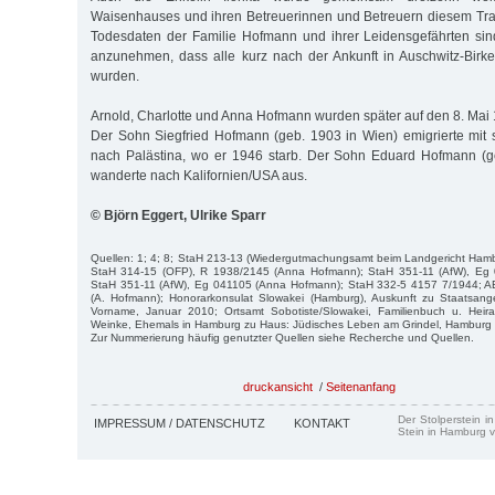
Waisenhauses und ihren Betreuerinnen und Betreuern diesem Tra
Todesdaten der Familie Hofmann und ihrer Leidensgefährten sind
anzunehmen, dass alle kurz nach der Ankunft in Auschwitz-Birk
wurden.
Arnold, Charlotte und Anna Hofmann wurden später auf den 8. Mai 19
Der Sohn Siegfried Hofmann (geb. 1903 in Wien) emigrierte mit
nach Palästina, wo er 1946 starb. Der Sohn Eduard Hofmann (
wanderte nach Kalifornien/USA aus.
© Björn Eggert, Ulrike Sparr
Quellen: 1; 4; 8; StaH 213-13 (Wiedergutmachungsamt beim Landgericht Hamb
StaH 314-15 (OFP), R 1938/2145 (Anna Hofmann); StaH 351-11 (AfW), Eg 
StaH 351-11 (AfW), Eg 041105 (Anna Hofmann); StaH 332-5 4157 7/1944; A
(A. Hofmann); Honorarkonsulat Slowakei (Hamburg), Auskunft zu Staatsang
Vorname, Januar 2010; Ortsamt Sobotiste/Slowakei, Familienbuch u. Heir
Weinke, Ehemals in Hamburg zu Haus: Jüdisches Leben am Grindel, Hamburg 
Zur Nummerierung häufig genutzter Quellen siehe Recherche und Quellen.
druckansicht
/
Seitenanfang
Der Stolperstein i
IMPRESSUM / DATENSCHUTZ
KONTAKT
Stein in Hamburg v