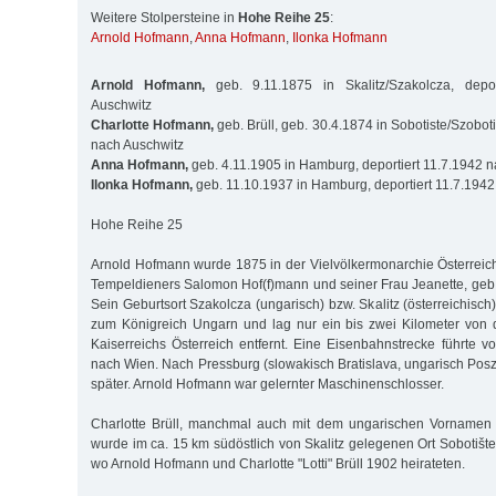
Weitere Stolpersteine in
Hohe Reihe 25
:
Arnold Hofmann
,
Anna Hofmann
,
Ilonka Hofmann
Arnold Hofmann,
geb. 9.11.1875 in Skalitz/Szakolcza, depor
Auschwitz
Charlotte Hofmann,
geb. Brüll, geb. 30.4.1874 in Sobotiste/Szoboti
nach Auschwitz
Anna Hofmann,
geb. 4.11.1905 in Hamburg, deportiert 11.7.1942 
Ilonka Hofmann,
geb. 11.10.1937 in Hamburg, deportiert 11.7.194
Hohe Reihe 25
Arnold Hofmann wurde 1875 in der Vielvölkermonarchie Österrei
Tempeldieners Salomon Hof(f)mann und seiner Frau Jeanette, geb.
Sein Geburtsort Szakolcza (ungarisch) bzw. Skalitz (österreichisch)
zum Königreich Ungarn und lag nur ein bis zwei Kilometer von
Kaiserreichs Österreich entfernt. Eine Eisenbahnstrecke führte v
nach Wien. Nach Pressburg (slowakisch Bratislava, ungarisch Pos
später. Arnold Hofmann war gelernter Maschinenschlosser.
Charlotte Brüll, manchmal auch mit dem ungarischen Vornamen "
wurde im ca. 15 km südöstlich von Skalitz gelegenen Ort Sobotišt
wo Arnold Hofmann und Charlotte "Lotti" Brüll 1902 heirateten.