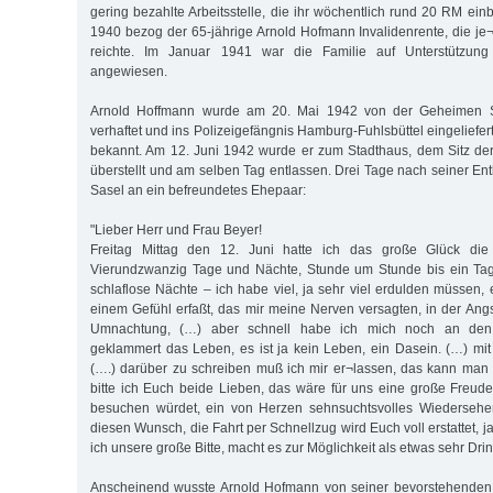
gering bezahlte Arbeitsstelle, die ihr wöchentlich rund 20 RM ei
1940 bezog der 65-jährige Arnold Hofmann Invalidenrente, die j
reichte. Im Januar 1941 war die Familie auf Unterstützung
angewiesen.
Arnold Hoffmann wurde am 20. Mai 1942 von der Geheimen S
verhaftet und ins Polizeigefängnis Hamburg-Fuhlsbüttel eingeliefert
bekannt. Am 12. Juni 1942 wurde er zum Stadthaus, dem Sitz de
überstellt und am selben Tag entlassen. Drei Tage nach seiner En
Sasel an ein befreundetes Ehepaar:
"Lieber Herr und Frau Beyer!
Freitag Mittag den 12. Juni hatte ich das große Glück die F
Vierundzwanzig Tage und Nächte, Stunde um Stunde bis ein Tag 
schlaflose Nächte – ich habe viel, ja sehr viel erdulden müssen,
einem Gefühl erfaßt, das mir meine Nerven versagten, in der Angs
Umnachtung, (…) aber schnell habe ich mich noch an den 
geklammert das Leben, es ist ja kein Leben, ein Dasein. (…) mi
(….) darüber zu schreiben muß ich mir er¬lassen, das kann man
bitte ich Euch beide Lieben, das wäre für uns eine große Freud
besuchen würdet, ein von Herzen sehnsuchtsvolles Wiedersehen, 
diesen Wunsch, die Fahrt per Schnellzug wird Euch voll erstattet, 
ich unsere große Bitte, macht es zur Möglichkeit als etwas sehr Dri
Anscheinend wusste Arnold Hofmann von seiner bevorstehenden