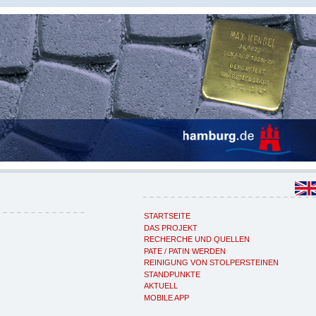
STARTSEITE
DAS PROJEKT
RECHERCHE UND QUELLEN
PATE / PATIN WERDEN
REINIGUNG VON STOLPERSTEINEN
STANDPUNKTE
AKTUELL
MOBILE APP