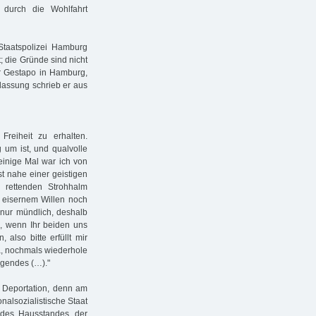
 durch die Wohlfahrt
taatspolizei Hamburg
; die Gründe sind nicht
r Gestapo in Hamburg,
tlassung schrieb er aus
reiheit zu erhalten.
um ist, und qualvolle
 einige Mal war ich von
t nahe einer geistigen
rettenden Strohhalm
t eisernem Willen noch
 nur mündlich, deshalb
e, wenn Ihr beiden uns
also bitte erfüllt mir
ja, nochmals wiederhole
ngendes (…)."
 Deportation, denn am
nalsozialistische Staat
des Hausstandes, der