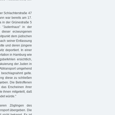
r Schlachterstraße 47
ann war bereits am 17.
a in der Grünestraße 5
 "Judenhaus" in der
d dieser erzwungenen
eitpunkt dem jüdischen
ach seiner Entlassung
tte und deren jüngere
z deportiert. In einer
rtation in Hamburg wie
befehlen ersichtlich,
akuierung der Juden in
r Abtransport umgehend
 beschlagnahmt gelte.
ng diese zu schließen
geben. Die Betroffenen
das Erscheinen ihrer
e ihnen mitgeteilt, daß
det würde."
eren Zöglingen des
nsport übergeben. Die
 nicht bekannt. Es ist