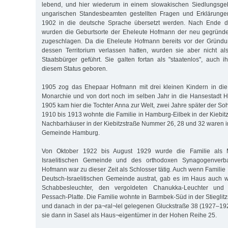
lebend, und hier wiederum in einem slowakischen Siedlungsge
ungarischen Standesbeamten gestellten Fragen und Erklärunge
1902 in die deutsche Sprache übersetzt werden. Nach Ende de
wurden die Geburtsorte der Eheleute Hofmann der neu gegründ
zugeschlagen. Da die Eheleute Hofmann bereits vor der Gründ
dessen Territorium verlassen hatten, wurden sie aber nicht al
Staatsbürger geführt. Sie galten fortan als "staatenlos", auch 
diesem Status geboren.
1905 zog das Ehepaar Hofmann mit drei kleinen Kindern in die 
Monarchie und von dort noch im selben Jahr in die Hansestadt
1905 kam hier die Tochter Anna zur Welt, zwei Jahre später der So
1910 bis 1913 wohnte die Familie in Hamburg-Eilbek in der Kiebit
Nachbarhäuser in der Kiebitzstraße Nummer 26, 28 und 32 waren i
Gemeinde Hamburg.
Von Oktober 1922 bis August 1929 wurde die Familie als M
Israelitischen Gemeinde und des orthodoxen Synagogenverba
Hofmann war zu dieser Zeit als Schlosser tätig. Auch wenn Famili
Deutsch-Israelitischen Gemeinde austrat, gab es im Haus auch w
Schabbesleuchter, den vergoldeten Chanukka-Leuchter und 
Pessach-Platte. Die Familie wohnte in Barmbek-Süd in der Stiegli
und danach in der pa¬ral¬lel gelegenen Gluckstraße 38 (1927–192
sie dann in Sasel als Haus¬eigentümer in der Hohen Reihe 25.