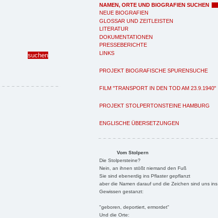
NAMEN, ORTE UND BIOGRAFIEN SUCHEN
NEUE BIOGRAFIEN
GLOSSAR UND ZEITLEISTEN
LITERATUR
DOKUMENTATIONEN
PRESSEBERICHTE
LINKS
PROJEKT BIOGRAFISCHE SPURENSUCHE
FILM "TRANSPORT IN DEN TOD AM 23.9.1940"
PROJEKT STOLPERTONSTEINE HAMBURG
ENGLISCHE ÜBERSETZUNGEN
Vom Stolpern
Die Stolpersteine?
Nein, an ihnen stößt niemand den Fuß
Sie sind ebenerdig ins Pflaster gepflanzt
aber die Namen darauf und die Zeichen sind uns ins
Gewissen gestanzt:
"geboren, deportiert, ermordet"
Und die Orte: