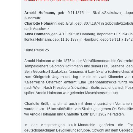
Arnold Hofmann
,
Anna Hofmann
,
Charlotte Hofmann
Arnold Hofmann,
geb. 9.11.1875 in Skalitz/Szakolcza, depor
Auschwitz
Charlotte Hofmann,
geb. Brüll, geb. 30.4.1874 in Sobotiste/Szoboti
nach Auschwitz
Anna Hofmann,
geb. 4.11.1905 in Hamburg, deportiert 11.7.1942 
Ilonka Hofmann,
geb. 11.10.1937 in Hamburg, deportiert 11.7.194
Hohe Reihe 25
Arnold Hofmann wurde 1875 in der Vielvölkermonarchie Österrei
Tempeldieners Salomon Hof(f)mann und seiner Frau Jeanette, geb.
Sein Geburtsort Szakolcza (ungarisch) bzw. Skalitz (österreichisch)
zum Königreich Ungarn und lag nur ein bis zwei Kilometer von
Kaiserreichs Österreich entfernt. Eine Eisenbahnstrecke führte v
nach Wien. Nach Pressburg (slowakisch Bratislava, ungarisch Pos
später. Arnold Hofmann war gelernter Maschinenschlosser.
Charlotte Brüll, manchmal auch mit dem ungarischen Vornamen "
wurde im ca. 15 km südöstlich von Skalitz gelegenen Ort Sobotišt
wo Arnold Hofmann und Charlotte "Lotti" Brüll 1902 heirateten.
In der vielsprachigen k.u.k.-Monarchie gehörten die E
deutschsprachigen Bevölkerungsgruppe. Obwohl auf dem Gebiet d