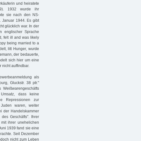
rkäuferin und heiratete
49). 1932 wurde ihr
bte sie nach den NS-
8. Januar 1944. Es gibt
t glücklich war. In der
n englischer Sprache
felt ill and was likely
ppy being married to a
lt, litt Hunger, wurde
hemann, der bedauerte,
ndelt sich hier um eine
nicht auffindbar.
 Gewerbeanmeldung als
rg, Gluckstr. 38 ptr."
s Weißwarengeschäfts
 Umsatz, dass keine
e Repressionen zur
 Juden waren, weiter
ei der Handelskammer
es Geschäfts". Ihrer
 mit ihrer unehelichen
 Juni 1939 fand sie eine
nbrachte. Seit Dezember
e¬doch nicht zum Leben