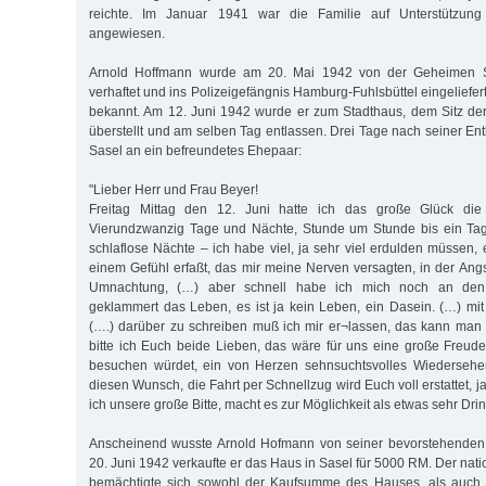
reichte. Im Januar 1941 war die Familie auf Unterstützung
angewiesen.
Arnold Hoffmann wurde am 20. Mai 1942 von der Geheimen S
verhaftet und ins Polizeigefängnis Hamburg-Fuhlsbüttel eingeliefert
bekannt. Am 12. Juni 1942 wurde er zum Stadthaus, dem Sitz de
überstellt und am selben Tag entlassen. Drei Tage nach seiner En
Sasel an ein befreundetes Ehepaar:
"Lieber Herr und Frau Beyer!
Freitag Mittag den 12. Juni hatte ich das große Glück die F
Vierundzwanzig Tage und Nächte, Stunde um Stunde bis ein Tag 
schlaflose Nächte – ich habe viel, ja sehr viel erdulden müssen,
einem Gefühl erfaßt, das mir meine Nerven versagten, in der Angs
Umnachtung, (…) aber schnell habe ich mich noch an den 
geklammert das Leben, es ist ja kein Leben, ein Dasein. (…) mi
(….) darüber zu schreiben muß ich mir er¬lassen, das kann man
bitte ich Euch beide Lieben, das wäre für uns eine große Freud
besuchen würdet, ein von Herzen sehnsuchtsvolles Wiedersehen, 
diesen Wunsch, die Fahrt per Schnellzug wird Euch voll erstattet, 
ich unsere große Bitte, macht es zur Möglichkeit als etwas sehr Dri
Anscheinend wusste Arnold Hofmann von seiner bevorstehenden
20. Juni 1942 verkaufte er das Haus in Sasel für 5000 RM. Der natio
bemächtigte sich sowohl der Kaufsumme des Hauses, als auch 