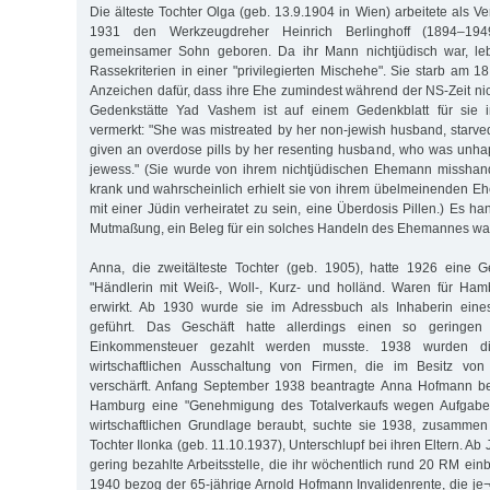
Die älteste Tochter Olga (geb. 13.9.1904 in Wien) arbeitete als Ve
1931 den Werkzeugdreher Heinrich Berlinghoff (1894–19
gemeinsamer Sohn geboren. Da ihr Mann nichtjüdisch war, le
Rassekriterien in einer "privilegierten Mischehe". Sie starb am 1
Anzeichen dafür, dass ihre Ehe zumindest während der NS-Zeit nich
Gedenkstätte Yad Vashem ist auf einem Gedenkblatt für sie i
vermerkt: "She was mistreated by her non-jewish husband, starved, 
given an overdose pills by her resenting husband, who was unha
jewess." (Sie wurde von ihrem nichtjüdischen Ehemann misshande
krank und wahrscheinlich erhielt sie von ihrem übelmeinenden E
mit einer Jüdin verheiratet zu sein, eine Überdosis Pillen.) Es ha
Mutmaßung, ein Beleg für ein solches Handeln des Ehemannes war 
Anna, die zweitälteste Tochter (geb. 1905), hatte 1926 eine
"Händlerin mit Weiß-, Woll-, Kurz- und holländ. Waren für Hambu
erwirkt. Ab 1930 wurde sie im Adressbuch als Inhaberin eine
geführt. Das Geschäft hatte allerdings einen so geringen
Einkommensteuer gezahlt werden musste. 1938 wurden di
wirtschaftlichen Ausschaltung von Firmen, die im Besitz von
verschärft. Anfang September 1938 beantragte Anna Hofmann b
Hamburg eine "Genehmigung des Totalverkaufs wegen Aufgabe d
wirtschaftlichen Grundlage beraubt, suchte sie 1938, zusammen
Tochter Ilonka (geb. 11.10.1937), Unterschlupf bei ihren Eltern. Ab
gering bezahlte Arbeitsstelle, die ihr wöchentlich rund 20 RM ei
1940 bezog der 65-jährige Arnold Hofmann Invalidenrente, die j