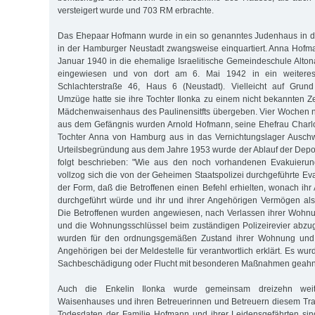
versteigert wurde und 703 RM erbrachte.
Das Ehepaar Hofmann wurde in ein so genanntes Judenhaus in de
in der Hamburger Neustadt zwangsweise einquartiert. Anna Hofm
Januar 1940 in die ehemalige Israelitische Gemeindeschule Alton
eingewiesen und von dort am 6. Mai 1942 in ein weiteres
Schlachterstraße 46, Haus 6 (Neustadt). Vielleicht auf Grun
Umzüge hatte sie ihre Tochter Ilonka zu einem nicht bekannten Z
Mädchenwaisenhaus des Paulinensitfts übergeben. Vier Wochen n
aus dem Gefängnis wurden Arnold Hofmann, seine Ehefrau Charlo
Tochter Anna von Hamburg aus in das Vernichtungslager Auschwit
Urteilsbegründung aus dem Jahre 1953 wurde der Ablauf der Depo
folgt beschrieben: "Wie aus den noch vorhandenen Evakuierungs
vollzog sich die von der Geheimen Staatspolizei durchgeführte Ev
der Form, daß die Betroffenen einen Befehl erhielten, wonach ih
durchgeführt würde und ihr und ihrer Angehörigen Vermögen als
Die Betroffenen wurden angewiesen, nach Verlassen ihrer Wohnu
und die Wohnungsschlüssel beim zuständigen Polizeirevier abzu
wurden für den ordnungsgemäßen Zustand ihrer Wohnung und 
Angehörigen bei der Meldestelle für verantwortlich erklärt. Es wurd
Sachbeschädigung oder Flucht mit besonderen Maßnahmen geahn
Auch die Enkelin Ilonka wurde gemeinsam dreizehn weit
Waisenhauses und ihren Betreuerinnen und Betreuern diesem Tra
Todesdaten der Familie Hofmann und ihrer Leidensgefährten sind