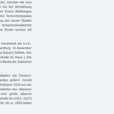
biet, mussten die vom
n bei der Vermählung
s Ersten Weltkrieges
eten Tschechoslowakei
ung des neuen Staates
s tschechoslowakische
ihre Kinder wurden mit
Hauptstadt der k.u.k.-
 Hamburg. Im November
hn Eduard Gottlieb. Von
zstraße 34, Haus 1. Die
m Besitz der Jüdischen
itglied der Deutsch-
ndes geführt. Arnold
e Hofmann 1929 aus der
eiterhin den silbernen
eine große silberne
tzstraße 8a (1921–1927)
8). Ab ca. 1929 lebten