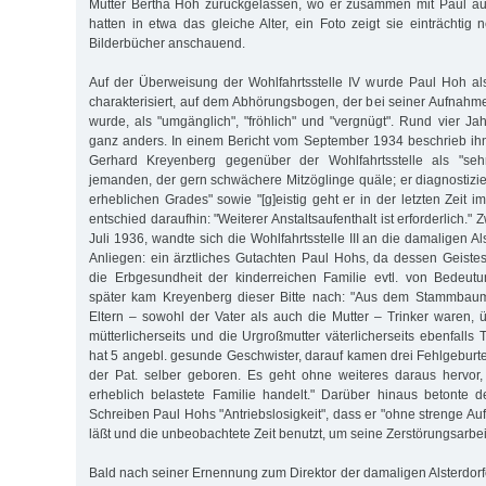
Mutter Bertha Hoh zurückgelassen, wo er zusammen mit Paul a
hatten in etwa das gleiche Alter, ein Foto zeigt sie einträchtig
Bilderbücher anschauend.
Auf der Überweisung der Wohlfahrtsstelle IV wurde Paul Hoh als 
charakterisiert, auf dem Abhörungsbogen, der bei seiner Aufnahme
wurde, als "umgänglich", "fröhlich" und "vergnügt". Rund vier Ja
ganz anders. In einem Bericht vom September 1934 beschrieb ihn
Gerhard Kreyenberg gegenüber der Wohlfahrtsstelle als "seh
jemanden, der gern schwächere Mitzöglinge quäle; er diagnostizi
erheblichen Grades" sowie "[g]eistig geht er in der letzten Zeit
entschied daraufhin: "Weiterer Anstaltsaufenthalt ist erforderlich."
Juli 1936, wandte sich die Wohlfahrtsstelle III an die damaligen Als
Anliegen: ein ärztliches Gutachten Paul Hohs, da dessen Geiste
die Erbgesundheit der kinderreichen Familie evtl. von Bedeut
später kam Kreyenberg dieser Bitte nach: "Aus dem Stammbaum
Eltern – sowohl der Vater als auch die Mutter – Trinker waren, 
mütterlicherseits und die Urgroßmutter väterlicherseits ebenfalls 
hat 5 angebl. gesunde Geschwister, darauf kamen drei Fehlgeburte
der Pat. selber geboren. Es geht ohne weiteres daraus hervor
erheblich belastete Familie handelt." Darüber hinaus betonte 
Schreiben Paul Hohs "Antriebslosigkeit", dass er "ohne strenge Aufs
läßt und die unbeobachtete Zeit benutzt, um seine Zerstörungsarbei
Bald nach seiner Ernennung zum Direktor der damaligen Alsterdorf