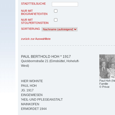
STADTTEILSUCHE
NUR MIT
BIOGRAFIETEXTEN
NUR MIT
STOLPERTONSTEIN
SORTIERUNG
zurück zur Auswahlliste
PAUL BERTHOLD HOH * 1917
Quickbornstraße 21 (Eimsbüttel, Hoheluft-
West)
Paul Hoh (hi
HIER WOHNTE
Familie
PAUL HOH
© Privat
JG. 1917
EINGEWIESEN
'HEIL-UND PFLEGEANSTALT
MAINKOFEN
ERMORDET 1944