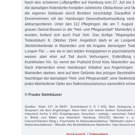
Nach den schweren Luftangriffen auf Hamburg vom 27. Juli bis 
die damaligen Alsterdorfer Anstalten zahlreiche Obdachlose und Ve
die eigenen Gebäude durch Bomben beschädigt. Daraufhin l
Einvernehmen mit der Hamburger Gesundheitsverwaltung rund 
abtransportieren. Unter den 112 Pfleglingen, die am 7. August
grauen Gekrat-Bussen in die "Heil- und Pflegeanstalt" Mainkofen b
wurden, befand sich auch Paul Hoh. Das dortige "Abgangsbuc
Todesdatum: 8. Oktober 1944. Angeblich starb er an Lungent
Sterblichkeitsrate in Mainkofen und die Angabe stereotyper To
Lungen-Tbc –, wie sie in den letzten Kriegsjahren in psychiatrische
weisen aber eher auf Tod durch Verhungern, Entkräftung u
Krankheiten hin. So nennt der Publizist Ernst Klee Mainkofen auc
Nach Intervention einer Hamburger Initiative aus Angehörigen
Mainkofen starben, wird auf dem Gelände des jetzigen Bezirkskl
Nachfolger der damaligen "Heil- und Pflegeanstalt", eine Gedenkstät
jedes Mainkofener Opfer des Nationalsozialismus namentlich erinne
© Frauke Steinhäuser
Quellen: StaH, 147 Js 58/67, Sonderband 5, E 7 (52), Betr. Verlegung v
Gespräch mit dem Angehörigen Hans Hoh und seinen beiden Schwestern im
Alsterdorf, Archiv, V 402; Projektgruppe, Verachtet – verfolgt – vernichtet; Fri
in: Briefe und Bilder aus Alsterdorf. Hamburg 1931/32; Wunder u. a.
Cranach/Siemen (Hrsg.), Psychiatrie im Nationalsozialismus; "Mainkofen plant
Nationalsozialismus", Website des Bezirksklinikums Mainkofen, http://kurzurl.ne
druckansicht
/
Seitenanfang