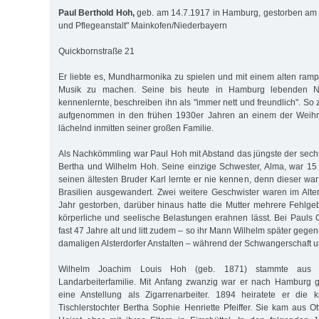
Paul Berthold Hoh,
geb. am 14.7.1917 in Hamburg, gestorben am 8
und Pflegeanstalt" Mainkofen/Niederbayern
Quickbornstraße 21
Er liebte es, Mundharmonika zu spielen und mit einem alten ra
Musik zu machen. Seine bis heute in Hamburg lebenden Ni
kennenlernte, beschreiben ihn als "immer nett und freundlich". So z
aufgenommen in den frühen 1930er Jahren an einem der Weihna
lächelnd inmitten seiner großen Familie.
Als Nachkömmling war Paul Hoh mit Abstand das jüngste der sec
Bertha und Wilhelm Hoh. Seine einzige Schwester, Alma, war 15 J
seinen ältesten Bruder Karl lernte er nie kennen, denn dieser wa
Brasilien ausgewandert. Zwei weitere Geschwister waren im Alt
Jahr gestorben, darüber hinaus hatte die Mutter mehrere Fehlge
körperliche und seelische Belastungen erahnen lässt. Bei Pauls
fast 47 Jahre alt und litt zudem – so ihr Mann Wilhelm später geg
damaligen Alsterdorfer Anstalten – während der Schwangerschaft un
Wilhelm Joachim Louis Hoh (geb. 1871) stammte aus e
Landarbeiterfamilie. Mit Anfang zwanzig war er nach Hamburg 
eine Anstellung als Zigarrenarbeiter. 1894 heiratete er die 
Tischlerstochter Bertha Sophie Henriette Pfeiffer. Sie kam aus Ot