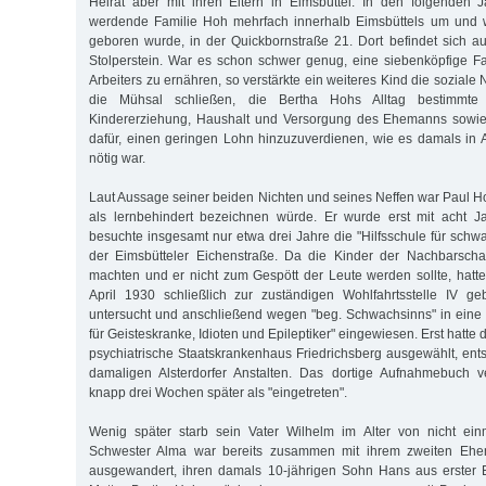
Heirat aber mit ihren Eltern in Eimsbüttel. In den folgenden 
werdende Familie Hoh mehrfach innerhalb Eimsbüttels um und 
geboren wurde, in der Quickbornstraße 21. Dort befindet sich au
Stolperstein. War es schon schwer genug, eine siebenköpfige F
Arbeiters zu ernähren, so verstärkte ein weiteres Kind die soziale 
die Mühsal schließen, die Bertha Hohs Alltag bestimmte –
Kindererziehung, Haushalt und Versorgung des Ehemanns sowie
dafür, einen geringen Lohn hinzuzuverdienen, wie es damals in Ar
nötig war.
Laut Aussage seiner beiden Nichten und seines Neffen war Paul 
als lernbehindert bezeichnen würde. Er wurde erst mit acht J
besuchte insgesamt nur etwa drei Jahre die "Hilfsschule für schw
der Eimsbütteler Eichenstraße. Da die Kinder der Nachbarschaf
machten und er nicht zum Gespött der Leute werden sollte, hatte
April 1930 schließlich zur zuständigen Wohlfahrtsstelle IV ge
untersucht und anschließend wegen "beg. Schwachsinns" in eine
für Geisteskranke, Idioten und Epileptiker" eingewiesen. Erst hatte 
psychiatrische Staatskrankenhaus Friedrichsberg ausgewählt, ents
damaligen Alsterdorfer Anstalten. Das dortige Aufnahmebuch 
knapp drei Wochen später als "eingetreten".
Wenig später starb sein Vater Wilhelm im Alter von nicht ei
Schwester Alma war bereits zusammen mit ihrem zweiten Eh
ausgewandert, ihren damals 10-jährigen Sohn Hans aus erster E