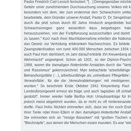
Pastor Friedrich Carl Lensch formuliert: "[…] Demgegenüber möcht
Gefahr einer zunehmenden Durchseuchung unseres Volkes mit k
besonders von dem, der zum erstenmal den Schwachsinn umfass
bearbeitete, dem Gründer unserer Anstalt, Pastor D. Dr. Sengelman
durch die jetzt schon durch 80 Jahre hindurch angestrebte Isol
Schwachsinnigen ganz wesentlich dazu beigetragen h
herauszuziehen, von der Fortpflanzung auszuschalten und damit i
zu lassen." Kurz nach ihrer Machtübernahme erließen die Nationa
das Gesetz zur Verhütung erbkranken Nachwuchses. Es bildete 
Zwangssterilisation von rund 400.000 Menschen zwischen 1934
auch Paul Hoh sterilisiert, im Jahr darauf erklärte ihn Kreyenberg al
Wehrmacht" ungeeignet. Schon ab 1931, so der Diplom-Psych
1988, waren die damaligen Alsterdorfer Anstalten durch die "V
und Rassismus" gekennzeichnet. Man betrachtete "arbeitsfähige
Behandlungsfälle (…), arbeitsunfähige als ,unheilbare Pflegefälle‘,
Verwahrfälle‘, für die die ,Verwahrabteilungen‘ mit niedrigeren 
wurden." So beschrieb Ende Oktober 1942 Kreyenberg Pau
Landesfürsorgeamt erneut als träge und auch tagsüber oft schla
gestützt". Immer wieder hatte Bertha Hoh Urlaubsanträge für ih
jedoch meist abgelehnt wurden, da er nicht zu oft hintereinander
durfte. Paul Hohs Nichten erinnerten sich, dass sie ihn noch 
ihrer Tante oder ihren Eltern in den damaligen Alsterdorfer Anst
Sie erinnerten sich an "riesige Baracken" mit "großen Tischen
"Blechnäpfe", aus denen die Menschen essen mussten. Es war "wie