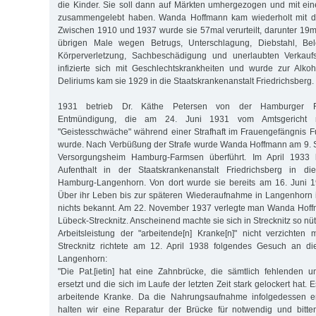
die Kinder. Sie soll dann auf Märkten umhergezogen und mit ei
zusammengelebt haben. Wanda Hoffmann kam wiederholt mit dem
Zwischen 1910 und 1937 wurde sie 57mal verurteilt, darunter 19
übrigen Male wegen Betrugs, Unterschlagung, Diebstahl, Bele
Körperverletzung, Sachbeschädigung und unerlaubten Verkaufs
infizierte sich mit Geschlechtskrankheiten und wurde zur Alkoho
Deliriums kam sie 1929 in die Staatskrankenanstalt Friedrichsberg.
1931 betrieb Dr. Käthe Petersen von der Hamburger Fü
Entmündigung, die am 24. Juni 1931 vom Amtsgericht 
"Geistesschwäche" während einer Strafhaft im Frauengefängnis F
wurde. Nach Verbüßung der Strafe wurde Wanda Hoffmann am 9. 
Versorgungsheim Hamburg-Farmsen überführt. Im April 1933
Aufenthalt in der Staatskrankenanstalt Friedrichsberg in die
Hamburg-Langenhorn. Von dort wurde sie bereits am 16. Juni 1
Über ihr Leben bis zur späteren Wiederaufnahme in Langenhorn 
nichts bekannt. Am 22. November 1937 verlegte man Wanda Hoffm
Lübeck-Strecknitz. Anscheinend machte sie sich in Strecknitz so nüt
Arbeitsleistung der "arbeitende[n] Kranke[n]" nicht verzichten 
Strecknitz richtete am 12. April 1938 folgendes Gesuch an die
Langenhorn:
"Die Pat.[ietin] hat eine Zahnbrücke, die sämtlich fehlenden 
ersetzt und die sich im Laufe der letzten Zeit stark gelockert hat.
arbeitende Kranke. Da die Nahrungsaufnahme infolgedessen erh
halten wir eine Reparatur der Brücke für notwendig und bit