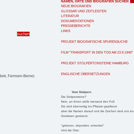
NAMEN, ORTE UND BIOGRAFIEN SUCHEN
NEUE BIOGRAFIEN
GLOSSAR UND ZEITLEISTEN
LITERATUR
DOKUMENTATIONEN
PRESSEBERICHTE
LINKS
PROJEKT BIOGRAFISCHE SPURENSUCHE
FILM "TRANSPORT IN DEN TOD AM 23.9.1940"
PROJEKT STOLPERTONSTEINE HAMBURG
ENGLISCHE ÜBERSETZUNGEN
bek, Farmsen-Berne)
Vom Stolpern
Die Stolpersteine?
Nein, an ihnen stößt niemand den Fuß
Sie sind ebenerdig ins Pflaster gepflanzt
aber die Namen darauf und die Zeichen sind uns ins
Gewissen gestanzt:
"geboren, deportiert, ermordet"
Und die Orte: