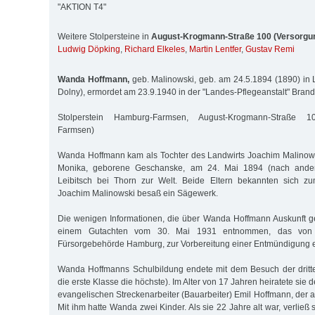
"AKTION T4"
Weitere Stolpersteine in
August-Krogmann-Straße 100 (Versorg
Ludwig Döpking
,
Richard Elkeles
,
Martin Lentfer
,
Gustav Remi
Wanda Hoffmann,
geb. Malinowski, geb. am 24.5.1894 (1890) in L
Dolny), ermordet am 23.9.1940 in der "Landes-Pflegeanstalt" Bran
Stolperstein Hamburg-Farmsen, August-Krogmann-Straße 1
Farmsen)
Wanda Hoffmann kam als Tochter des Landwirts Joachim Malinows
Monika, geborene Geschanske, am 24. Mai 1894 (nach ander
Leibitsch bei Thorn zur Welt. Beide Eltern bekannten sich z
Joachim Malinowski besaß ein Sägewerk.
Die wenigen Informationen, die über Wanda Hoffmann Auskunft g
einem Gutachten vom 30. Mai 1931 entnommen, das von D
Fürsorgebehörde Hamburg, zur Vorbereitung einer Entmündigung er
Wanda Hoffmanns Schulbildung endete mit dem Besuch der dritt
die erste Klasse die höchste). Im Alter von 17 Jahren heiratete sie
evangelischen Streckenarbeiter (Bauarbeiter) Emil Hoffmann, der a
Mit ihm hatte Wanda zwei Kinder. Als sie 22 Jahre alt war, verlie