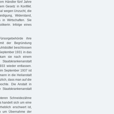
nem Händler fünf Jahre
 Gesetz in Konflikt.
mal wegen Unzucht, die
idigung, Widerstand,
 in Wirtschaften. Sie
likerin. Infolge eines
rsorgebehörde ihre
mit der Begründung
uhlsbüttel beschlossen
September 1931 in das
 kam sie nach einem
 Staatskrankenanstalt
933 wieder entlassen.
im September 1937 ist
ann in die Heilanstalt
zlich, dass man auf die
mochte. Die Anstalt in
 Staatskrankenanstalt
unteren Schneidezähne
 Es handelt sich um eine
eblich erschwert ist,
ten um Übernahme der