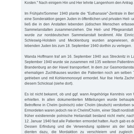
Kosten." Nach einigem Hin und Her lehnte Langenhorn den Antrag 
Im Frühjahr/Sommer 1940 plante die "Euthanasie"-Zentrale in Berl
eine Sonderaktion gegen Juden in öffentlichen und privaten Heil- u
ließ die in den Anstalten lebenden jüdischen Menschen erfass
Sammelanstalten zusammenziehen. Die Heil- und Pflegeanstal
wurde zur norddeutschen Sammelanstalt bestimmt. Alle Einri
Schleswig-Holstein und Mecklenburg wurden angewiesen, di
lebenden Juden bis zum 18. September 1940 dorthin zu verlegen.
Wanda Hoffmann traf am 16. September 1940 aus Strecknitz in L
September 1940 wurde sie zusammen mit 135 weiteren Patientinn
Brandenburg an der Havel transportiert. In dem zur Gasmordansta
ehemaligen Zuchthauses wurden die Patienten noch am selben 
getrieben und mit Kohlenmonoxyd ermordet. Nur Ilse Herta Zac
diesem Schicksal (siehe dort).
Es ist nicht bekannt, ob und ggf. wann Angehörige Kenntnis vo
erhielten. In allen dokumentierten Mitteilungen wurde behaupt
Betroffene in Chelm (polnisch) oder Cholm (deutsch) verstorben s
Ermordeten waren jedoch nie in Chelm/Cholm, einer Stadt nordöstli
früher existierende polnische Heilanstalt bestand nicht mehr, n
12. Januar 1940 fast alle Patienten ermordet hatten. Auch gab es d
Dessen Erfindung und die Verwendung späterer als der tatsä
dienten dazu, die Mordaktion zu verschleiern und zugleich