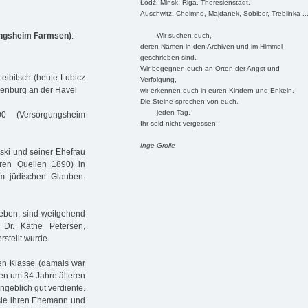
Łódź, Minsk, Riga, Theresienstadt,
Auschwitz, Chelmno, Majdanek, Sobibor, Treblinka ..
ungsheim Farmsen)
:
Wir suchen euch,
deren Namen in den Archiven und im Himmel
geschrieben sind.
Wir begegnen euch an Orten der Angst und
eibitsch (heute Lubicz
Verfolgung,
denburg an der Havel
wir erkennen euch in euren Kindern und Enkeln.
Die Steine sprechen von euch,
jeden Tag.
00 (Versorgungsheim
Ihr seid nicht vergessen.
Inge Grolle
ki und seiner Ehefrau
en Quellen 1890) in
um jüdischen Glauben.
eben, sind weitgehend
r. Käthe Petersen,
stellt wurde.
en Klasse (damals war
 den um 34 Jahre älteren
ngeblich gut verdiente.
ß sie ihren Ehemann und