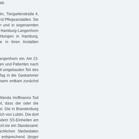
ab.
in, Tiergartenstraße 4,
nd Pflegeanstalten. Sie
en und in sogenannten
t Hamburg-Langenhorn
chtungen in Hamburg,
e in ihren Anstalten
angenhorn ein. Am 23.
en und Patienten nach
lt umgebauten Teil des
Tag in die Gaskammer
hmann entkam zunächst
n Wanda Hoffmanns Tod
et, dass der oder die
ei. Die in Brandenburg
ch von Lublin. Die dort
achdem SS-Einheiten am
ort nie ein Standesamt.
chlichen Sterbedaten
 entsprechend länger