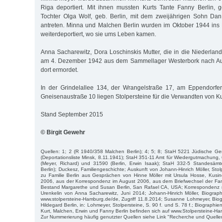
Riga deportiert. Mit ihnen mussten Kurts Tante Fanny Berlin, 
Tochter Olga Wolf, geb. Berlin, mit dem zweijährigen Sohn Dan
antreten. Minna und Malchen Berlin wurden im Oktober 1944 ins 
weiterdeportiert, wo sie ums Leben kamen.
Anna Sacharewitz, Dora Loschinskis Mutter, die in die Niederland
am 4. Dezember 1942 aus dem Sammellager Westerbork nach Aus
dort ermordet.
In der Grindelallee 134, der Wrangelstraße 17, am Eppendorf
Gneisenaustraße 10 liegen Stolpersteine für die Verwandten von Kur
Stand September 2015
© Birgit Gewehr
Quellen: 1; 2 (R 1940/358 Malchen Berlin); 4; 5; 8; StaH 5221 Jüdische 
(Deportationsliste Minsk, 8.11.1941); StaH 351-11 Amt für Wiedergutmachung,
(Meyer, Richard) und 31590 (Berlin, Erwin Isaak); StaH 332-5 Standesämte
Berlin); Duckesz, Familiengeschichte; Auskunft von Johann-Hinrich Möller, Stolp
zu Familie Berlin aus Gesprächen von Hinne Möller mit Ursula Hosse, Kusin
2006, aus der Korrespondenz im August 2006, aus dem Briefwechsel der Fami
Bestand Margarethe und Susan Berlin, San Rafael CA, USA; Korrespondenz m
Urenkelin von Anna Sacharewitz, Juni 2014; Johann-Hinrich Möller, Biograph
www.stolpersteine-Hamburg.de/de, Zugriff 11.8.2014; Susanne Lohmeyer, Biogr
Hildegard Berlin, in: Lohmeyer, Stolpersteine, S. 90 f. und S. 78 f.; Biographien 
Kurt, Malchen, Erwin und Fanny Berlin befinden sich auf www.Stolpersteine-H
Zur Nummerierung häufig genutzter Quellen siehe Link "Recherche und Quelle