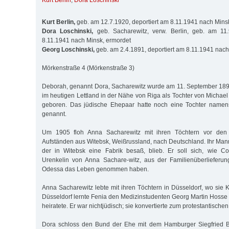
Kurt Berlin
,
Dora Loschinski
Kurt Berlin,
geb. am 12.7.1920, deportiert am 8.11.1941 nach Mins
Dora Loschinski,
geb. Sacharewitz, verw. Berlin, geb. am 11.
8.11.1941 nach Minsk, ermordet
Georg Loschinski,
geb. am 2.4.1891, deportiert am 8.11.1941 nach
Mörkenstraße 4 (Mörkenstraße 3)
Deborah, genannt Dora, Sacharewitz wurde am 11. September 1892 
im heutigen Lettland in der Nähe von Riga als Tochter von Michae
geboren. Das jüdische Ehepaar hatte noch eine Tochter namen
genannt.
Um 1905 floh Anna Sacharewitz mit ihren Töchtern vor den e
Aufständen aus Witebsk, Weißrussland, nach Deutschland. Ihr Man
der in Witebsk eine Fabrik besaß, blieb. Er soll sich, wie Co
Urenkelin von Anna Sachare-witz, aus der Familienüberlieferung
Odessa das Leben genommen haben.
Anna Sacharewitz lebte mit ihren Töchtern in Düsseldorf, wo sie Kl
Düsseldorf lernte Fenia den Medizinstudenten Georg Martin Hosse 
heiratete. Er war nichtjüdisch; sie konvertierte zum protestantische
Dora schloss den Bund der Ehe mit dem Hamburger Siegfried B