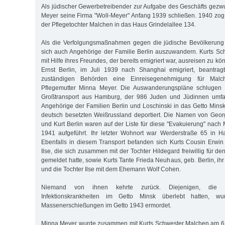
Als jüdischer Gewerbetreibender zur Aufgabe des Geschäfts gez
Meyer seine Firma "Woll-Meyer" Anfang 1939 schließen. 1940 zog 
der Pflegetochter Malchen in das Haus Grindelallee 134.
Als die Verfolgungsmaßnahmen gegen die jüdische Bevölkerun
sich auch Angehörige der Familie Berlin auszuwandern. Kurts Sc
mit Hilfe ihres Freundes, der bereits emigriert war, ausreisen zu k
Ernst Berlin, im Juli 1939 nach Shanghai emigriert, beantrag
zuständigen Behörden eine Einreisegenehmigung für Malc
Pflegemutter Minna Meyer. Die Auswanderungspläne schlugen f
Großtransport aus Hamburg, der 986 Juden und Jüdinnen umfa
Angehörige der Familien Berlin und Loschinski in das Getto Minsk
deutsch besetzten Weißrussland deportiert. Die Namen von Geor
und Kurt Berlin waren auf der Liste für diese "Evakuierung" nac
1941 aufgeführt. Ihr letzter Wohnort war Werderstraße 65 in H
Ebenfalls in diesem Transport befanden sich Kurts Cousin Erwin
Ilse, die sich zusammen mit der Tochter Hildegard freiwillig für d
gemeldet hatte, sowie Kurts Tante Frieda Neuhaus, geb. Berlin, i
und die Tochter Ilse mit dem Ehemann Wolf Cohen.
Niemand von ihnen kehrte zurück. Diejenigen, die 
Infektionskrankheiten im Getto Minsk überlebt hatten, w
Massenerschießungen im Getto 1943 ermordet.
Minna Meyer wurde zusammen mit Kurts Schwester Malchen am 6