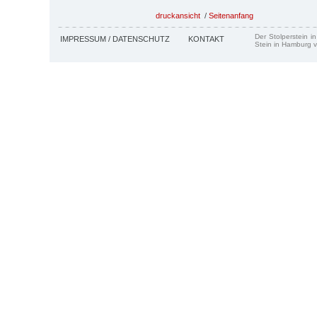
druckansicht
/
Seitenanfang
Der Stolperstein i
IMPRESSUM / DATENSCHUTZ
KONTAKT
Stein in Hamburg v