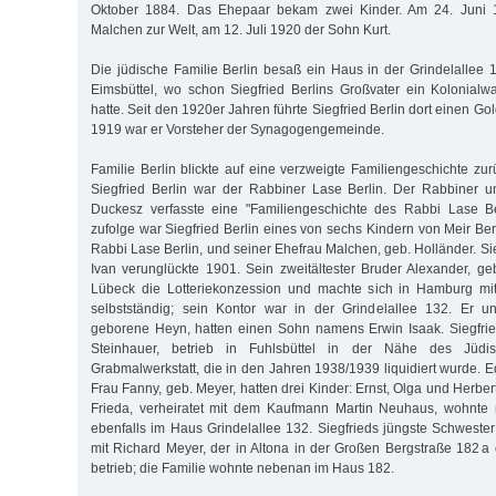
Oktober 1884. Das Ehepaar bekam zwei Kinder. Am 24. Juni 
Malchen zur Welt, am 12. Juli 1920 der Sohn Kurt.
Die jüdische Familie Berlin besaß ein Haus in der Grindelalle
Eimsbüttel, wo schon Siegfried Berlins Großvater ein Kolonialw
hatte. Seit den 1920er Jahren führte Siegfried Berlin dort einen Go
1919 war er Vorsteher der Synagogengemeinde.
Familie Berlin blickte auf eine verzweigte Familiengeschichte zu
Siegfried Berlin war der Rabbiner Lase Berlin. Der Rabbiner
Duckesz verfasste eine "Familiengeschichte des Rabbi Lase Be
zufolge war Siegfried Berlin eines von sechs Kindern von Meir Be
Rabbi Lase Berlin, und seiner Ehefrau Malchen, geb. Holländer. Sie
Ivan verunglückte 1901. Sein zweitältester Bruder Alexander, g
Lübeck die Lotteriekonzession und machte sich in Hamburg mit
selbstständig; sein Kontor war in der Grindelallee 132. Er u
geborene Heyn, hatten einen Sohn namens Erwin Isaak. Siegfrie
Steinhauer, betrieb in Fuhlsbüttel in der Nähe des Jüdis
Grabmalwerkstatt, die in den Jahren 1938/1939 liquidiert wurde. 
Frau Fanny, geb. Meyer, hatten drei Kinder: Ernst, Olga und Herber
Frieda, verheiratet mit dem Kaufmann Martin Neuhaus, wohnte m
ebenfalls im Haus Grindelallee 132. Siegfrieds jüngste Schwester
mit Richard Meyer, der in Altona in der Großen Bergstraße 182 a
betrieb; die Familie wohnte nebenan im Haus 182.