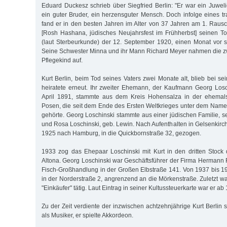
Eduard Duckesz schrieb über Siegfried Berlin: "Er war ein Juwelie
ein guter Bruder, ein herzensguter Mensch. Doch infolge eines tr
fand er in den besten Jahren im Alter von 37 Jahren am 1. Rau
[Rosh Hashana, jüdisches Neujahrsfest im Frühherbst] seinen T
(laut Sterbeurkunde) der 12. September 1920, einen Monat vor 
Seine Schwester Minna und ihr Mann Richard Meyer nahmen die z
Pflegekind auf.
Kurt Berlin, beim Tod seines Vaters zwei Monate alt, blieb bei sei
heiratete erneut. Ihr zweiter Ehemann, der Kaufmann Georg Los
April 1891, stammte aus dem Kreis Hohensalza in der ehemals
Posen, die seit dem Ende des Ersten Weltkrieges unter dem Nam
gehörte. Georg Loschinski stammte aus einer jüdischen Familie, s
und Rosa Loschinski, geb. Lewin. Nach Aufenthalten in Gelsenkirc
1925 nach Hamburg, in die Quickbornstraße 32, gezogen.
1933 zog das Ehepaar Loschinski mit Kurt in den dritten Stock
Altona. Georg Loschinski war Geschäftsführer der Firma Hermann 
Fisch-Großhandlung in der Großen Elbstraße 141. Von 1937 bis 1
in der Norderstraße 2, angrenzend an die Mörkenstraße. Zuletzt w
"Einkäufer" tätig. Laut Eintrag in seiner Kultussteuerkarte war er a
Zu der Zeit verdiente der inzwischen achtzehnjährige Kurt Berlin
als Musiker, er spielte Akkordeon.