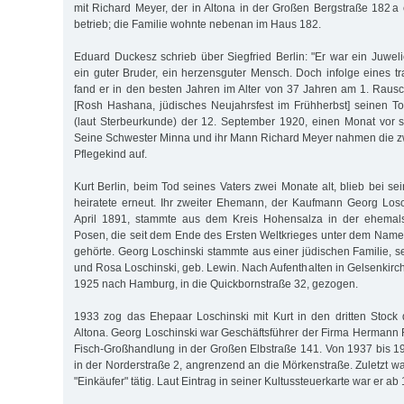
mit Richard Meyer, der in Altona in der Großen Bergstraße 182 a
betrieb; die Familie wohnte nebenan im Haus 182.
Eduard Duckesz schrieb über Siegfried Berlin: "Er war ein Juwelie
ein guter Bruder, ein herzensguter Mensch. Doch infolge eines tr
fand er in den besten Jahren im Alter von 37 Jahren am 1. Rau
[Rosh Hashana, jüdisches Neujahrsfest im Frühherbst] seinen T
(laut Sterbeurkunde) der 12. September 1920, einen Monat vor 
Seine Schwester Minna und ihr Mann Richard Meyer nahmen die z
Pflegekind auf.
Kurt Berlin, beim Tod seines Vaters zwei Monate alt, blieb bei sei
heiratete erneut. Ihr zweiter Ehemann, der Kaufmann Georg Los
April 1891, stammte aus dem Kreis Hohensalza in der ehemals
Posen, die seit dem Ende des Ersten Weltkrieges unter dem Nam
gehörte. Georg Loschinski stammte aus einer jüdischen Familie, s
und Rosa Loschinski, geb. Lewin. Nach Aufenthalten in Gelsenkirc
1925 nach Hamburg, in die Quickbornstraße 32, gezogen.
1933 zog das Ehepaar Loschinski mit Kurt in den dritten Stock
Altona. Georg Loschinski war Geschäftsführer der Firma Hermann 
Fisch-Großhandlung in der Großen Elbstraße 141. Von 1937 bis 1
in der Norderstraße 2, angrenzend an die Mörkenstraße. Zuletzt w
"Einkäufer" tätig. Laut Eintrag in seiner Kultussteuerkarte war er a