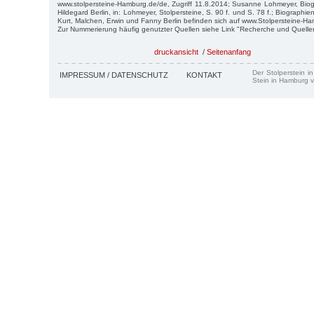
www.stolpersteine-Hamburg.de/de, Zugriff 11.8.2014; Susanne Lohmeyer, Biogr
Hildegard Berlin, in: Lohmeyer, Stolpersteine, S. 90 f. und S. 78 f.; Biographien 
Kurt, Malchen, Erwin und Fanny Berlin befinden sich auf www.Stolpersteine-H
Zur Nummerierung häufig genutzter Quellen siehe Link "Recherche und Quelle
druckansicht
/
Seitenanfang
Der Stolperstein i
IMPRESSUM / DATENSCHUTZ
KONTAKT
Stein in Hamburg v