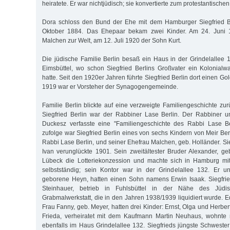
heiratete. Er war nichtjüdisch; sie konvertierte zum protestantische
Dora schloss den Bund der Ehe mit dem Hamburger Siegfried B
Oktober 1884. Das Ehepaar bekam zwei Kinder. Am 24. Juni 
Malchen zur Welt, am 12. Juli 1920 der Sohn Kurt.
Die jüdische Familie Berlin besaß ein Haus in der Grindelalle
Eimsbüttel, wo schon Siegfried Berlins Großvater ein Kolonialw
hatte. Seit den 1920er Jahren führte Siegfried Berlin dort einen Go
1919 war er Vorsteher der Synagogengemeinde.
Familie Berlin blickte auf eine verzweigte Familiengeschichte zu
Siegfried Berlin war der Rabbiner Lase Berlin. Der Rabbiner
Duckesz verfasste eine "Familiengeschichte des Rabbi Lase Be
zufolge war Siegfried Berlin eines von sechs Kindern von Meir Be
Rabbi Lase Berlin, und seiner Ehefrau Malchen, geb. Holländer. Sie
Ivan verunglückte 1901. Sein zweitältester Bruder Alexander, g
Lübeck die Lotteriekonzession und machte sich in Hamburg mit
selbstständig; sein Kontor war in der Grindelallee 132. Er u
geborene Heyn, hatten einen Sohn namens Erwin Isaak. Siegfrie
Steinhauer, betrieb in Fuhlsbüttel in der Nähe des Jüdis
Grabmalwerkstatt, die in den Jahren 1938/1939 liquidiert wurde. 
Frau Fanny, geb. Meyer, hatten drei Kinder: Ernst, Olga und Herber
Frieda, verheiratet mit dem Kaufmann Martin Neuhaus, wohnte m
ebenfalls im Haus Grindelallee 132. Siegfrieds jüngste Schwester