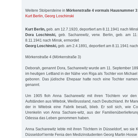
Weitere Stolpersteine in
Mörkenstraße 4 vormals Hausnummer 3
Kurt Berlin
,
Georg Loschinski
Kurt Berlin,
geb. am 12.7.1920, deportiert am 8.11.1941 nach Mins
Dora Loschinski,
geb. Sacharewitz, verw. Berlin, geb. am 11.
8.11.1941 nach Minsk, ermordet
Georg Loschinski,
geb. am 2.4.1891, deportiert am 8.11.1941 nach
Mörkenstraße 4 (Mörkenstraße 3)
Deborah, genannt Dora, Sacharewitz wurde am 11. September 1892 
im heutigen Lettland in der Nähe von Riga als Tochter von Michae
geboren. Das jüdische Ehepaar hatte noch eine Tochter namen
genannt.
Um 1905 floh Anna Sacharewitz mit ihren Töchtern vor den e
Aufständen aus Witebsk, Weißrussland, nach Deutschland. Ihr Man
der in Witebsk eine Fabrik besaß, blieb. Er soll sich, wie Co
Urenkelin von Anna Sachare-witz, aus der Familienüberlieferung
Odessa das Leben genommen haben.
Anna Sacharewitz lebte mit ihren Töchtern in Düsseldorf, wo sie Kl
Düsseldorf lernte Fenia den Medizinstudenten Georg Martin Hosse 