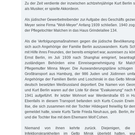
Zu der Zeit verdiente der inzwischen achtzehnjährige Kurt Berlin
als Musiker, er spielte Akkordeon.
Als jüdischer Gewerbetreibender zur Aufgabe des Geschäfts gez
Meyer seine Firma "Woll-Meyer" Anfang 1939 schließen. 1940 zog 
der Pflegetochter Malchen in das Haus Grindelallee 134.
Als die Verfolgungsmaßnahmen gegen die jüdische Bevölkerun
sich auch Angehörige der Familie Berlin auszuwandern. Kurts Sc
mit Hilfe ihres Freundes, der bereits emigriert war, ausreisen zu k
Ernst Berlin, im Juli 1939 nach Shanghai emigriert, beantrag
zuständigen Behörden eine Einreisegenehmigung für Malc
Pflegemutter Minna Meyer. Die Auswanderungspläne schlugen f
Großtransport aus Hamburg, der 986 Juden und Jüdinnen umfa
Angehörige der Familien Berlin und Loschinski in das Getto Minsk
deutsch besetzten Weißrussland deportiert. Die Namen von Geor
und Kurt Berlin waren auf der Liste für diese "Evakuierung" nac
1941 aufgeführt. Ihr letzter Wohnort war Werderstraße 65 in H
Ebenfalls in diesem Transport befanden sich Kurts Cousin Erwin
Ilse, die sich zusammen mit der Tochter Hildegard freiwillig für d
gemeldet hatte, sowie Kurts Tante Frieda Neuhaus, geb. Berlin, i
und die Tochter Ilse mit dem Ehemann Wolf Cohen.
Niemand von ihnen kehrte zurück. Diejenigen, die 
Infektionskrankheiten im Getto Minsk überlebt hatten, w