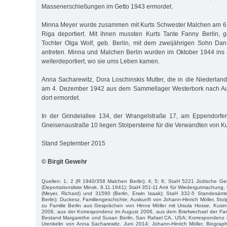
Massenerschießungen im Getto 1943 ermordet.
Minna Meyer wurde zusammen mit Kurts Schwester Malchen am 6
Riga deportiert. Mit ihnen mussten Kurts Tante Fanny Berlin, 
Tochter Olga Wolf, geb. Berlin, mit dem zweijährigen Sohn Dan
antreten. Minna und Malchen Berlin wurden im Oktober 1944 ins 
weiterdeportiert, wo sie ums Leben kamen.
Anna Sacharewitz, Dora Loschinskis Mutter, die in die Niederland
am 4. Dezember 1942 aus dem Sammellager Westerbork nach Aus
dort ermordet.
In der Grindelallee 134, der Wrangelstraße 17, am Eppendorf
Gneisenaustraße 10 liegen Stolpersteine für die Verwandten von Kur
Stand September 2015
© Birgit Gewehr
Quellen: 1; 2 (R 1940/358 Malchen Berlin); 4; 5; 8; StaH 5221 Jüdische 
(Deportationsliste Minsk, 8.11.1941); StaH 351-11 Amt für Wiedergutmachung,
(Meyer, Richard) und 31590 (Berlin, Erwin Isaak); StaH 332-5 Standesämte
Berlin); Duckesz, Familiengeschichte; Auskunft von Johann-Hinrich Möller, Stolp
zu Familie Berlin aus Gesprächen von Hinne Möller mit Ursula Hosse, Kusin
2006, aus der Korrespondenz im August 2006, aus dem Briefwechsel der Fami
Bestand Margarethe und Susan Berlin, San Rafael CA, USA; Korrespondenz m
Urenkelin von Anna Sacharewitz, Juni 2014; Johann-Hinrich Möller, Biograph