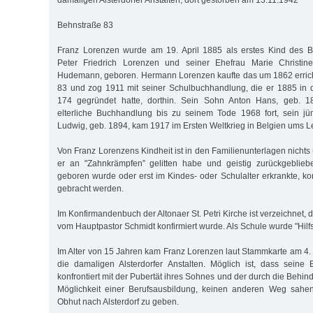
damaligen Alsterdorfer Anstalten, dort gestorben am 13.11.1942
Behnstraße 83
Franz Lorenzen wurde am 19. April 1885 als erstes Kind des 
Peter Friedrich Lorenzen und seiner Ehefrau Marie Christin
Hudemann, geboren. Hermann Lorenzen kaufte das um 1862 erric
83 und zog 1911 mit seiner Schulbuchhandlung, die er 1885 in 
174 gegründet hatte, dorthin. Sein Sohn Anton Hans, geb. 18
elterliche Buchhandlung bis zu seinem Tode 1968 fort, sein 
Ludwig, geb. 1894, kam 1917 im Ersten Weltkrieg in Belgien ums L
Von Franz Lorenzens Kindheit ist in den Familienunterlagen nichts ü
er an "Zahnkrämpfen” gelitten habe und geistig zurückgeblie
geboren wurde oder erst im Kindes- oder Schulalter erkrankte, ko
gebracht werden.
Im Konfirmandenbuch der Altonaer St. Petri Kirche ist verzeichnet, 
vom Hauptpastor Schmidt konfirmiert wurde. Als Schule wurde "Hil
Im Alter von 15 Jahren kam Franz Lorenzen laut Stammkarte am 4. J
die damaligen Alsterdorfer Anstalten. Möglich ist, dass seine
konfrontiert mit der Pubertät ihres Sohnes und der durch die Behin
Möglichkeit einer Berufsausbildung, keinen anderen Weg sahen,
Obhut nach Alsterdorf zu geben.