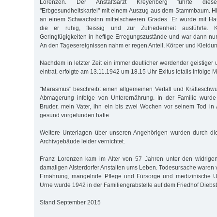
Lorenzen. Der Anstaltsarzt Kreyenberg führte diese
"Erbgesundheitskartei" mit einem Auszug aus dem Stammbaum. Hier 
an einem Schwachsinn mittelschweren Grades. Er wurde mit Haus
die er ruhig, fleissig und zur Zufriedenheit ausführte.
Geringfügigkeiten in heftige Erregungszustände und war dann nu
An den Tagesereignissen nahm er regen Anteil, Körper und Kleidung
Nachdem in letzter Zeit ein immer deutlicher werdender geistiger u
eintrat, erfolgte am 13.11.1942 um 18.15 Uhr Exitus letalis infolge
"Marasmus" beschreibt einen allgemeinen Verfall und Kräftesch
Abmagerung infolge von Unterernährung. In der Familie wurde ü
Bruder, mein Vater, ihn ein bis zwei Wochen vor seinem Tod in 
gesund vorgefunden hatte.
Weitere Unterlagen über unseren Angehörigen wurden durch 
Archivgebäude leider vernichtet.
Franz Lorenzen kam im Alter von 57 Jahren unter den widrige
damaligen Alsterdorfer Anstalten ums Leben. Todesursache waren 
Ernährung, mangelnde Pflege und Fürsorge und medizinische U
Urne wurde 1942 in der Familiengrabstelle auf dem Friedhof Diebst
Stand September 2015