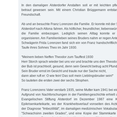
In den damaligen Alsterdorfer Anstalten soll er mit leichten pfl
betraut gewesen sein. Mit einem Christian Brüggemann entstan
Freundschaft.
Ab und an besuchte Franz Lorenzen die Familie. Er konnte mit der
Alsterdorf nach Altona fahren. Als höflicher, freundlicher, liebensw
die Familie einbezogen. Lediglich seinen Alltag konnte er o
organisieren. Am Familienleben seines Bruders nahm er regen Ante
Schwägerin Frida Lorenzen fand sich ein von Franz handschriftlich
Taufe ihres Sohnes Theo im Jahr 1930.
"Meinem lieben Neffen Theodor zum Tauffest 1930
Herr Storch sprach wieder bei uns vor und brachte uns den Theodor
der Bub ist prachtvoll, gesund, denn sein Gewicht betrug acht Pfund
Sein Bruder ernst im Gesicht und traute nur der Sache nicht,
dann aber ruft er: O wie fein! Das soll mein Lieblingsbruder sein!"
So lauteten die ersten zwei der sechs Strophen.
Franz Lorenzens Vater verstarb 1935, seine Mutter kam 1941 bei e
Aufgrund von Nachforschungen in der Familiengeschichte erhielt 
Evangelischen Stiftung Alsterdorf im Dezember 1987 eine K
Epikrisenkarteikarte, wo der Krankheitsverlauf vonseiten des Arzt
der Diagnose "Imbezillität", im damaligen medizinischen Vokabula
"Schwachsinn zweiten Grades", und eine Kopie der Stammkarte