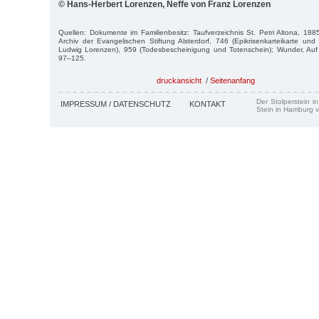
© Hans-Herbert Lorenzen, Neffe von Franz Lorenzen
Quellen: Dokumente im Familienbesitz: Taufverzeichnis St. Petri Altona, 1885
Archiv der Evangelischen Stiftung Alsterdorf, 746 (Epikrisenkarteikarte u
Ludwig Lorenzen), 959 (Todesbescheinigung und Totenschein); Wunder, Auf
97–125.
druckansicht
/
Seitenanfang
Der Stolperstein i
IMPRESSUM / DATENSCHUTZ
KONTAKT
Stein in Hamburg v