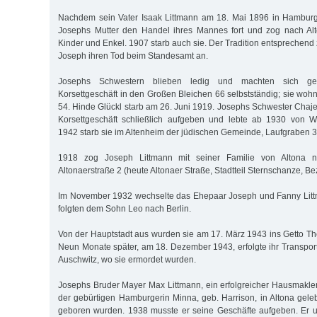
Nachdem sein Vater Isaak Littmann am 18. Mai 1896 in Hamburg 
Josephs Mutter den Handel ihres Mannes fort und zog nach Alt
Kinder und Enkel. 1907 starb auch sie. Der Tradition entsprechend 
Joseph ihren Tod beim Standesamt an.
Josephs Schwestern blieben ledig und machten sich g
Korsettgeschäft in den Großen Bleichen 66 selbstständig; sie wohn
54. Hinde Glückl starb am 26. Juni 1919. Josephs Schwester Chaj
Korsettgeschäft schließlich aufgeben und lebte ab 1930 von Wo
1942 starb sie im Altenheim der jüdischen Gemeinde, Laufgraben 3
1918 zog Joseph Littmann mit seiner Familie von Altona 
Altonaerstraße 2 (heute Altonaer Straße, Stadtteil Sternschanze, Bez
Im November 1932 wechselte das Ehepaar Joseph und Fanny Litt
folgten dem Sohn Leo nach Berlin.
Von der Hauptstadt aus wurden sie am 17. März 1943 ins Getto The
Neun Monate später, am 18. Dezember 1943, erfolgte ihr Transport
Auschwitz, wo sie ermordet wurden.
Josephs Bruder Mayer Max Littmann, ein erfolgreicher Hausmakler,
der gebürtigen Hamburgerin Minna, geb. Harrison, in Altona geleb
geboren wurden. 1938 musste er seine Geschäfte aufgeben. Er 