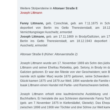
Weitere Stolpersteine in
Altonaer Straße 8
:
Joseph Littmann
Fanny Littmann,
geb. Czeschlak, geb. am 7.11.1875 in Schl
deportiert von Berlin ins Getto Theresienstadt, am 18.12
Vernichtungslager Auschwitz, ermordet
Joseph Littmann,
geb. am 17.11.1869 in Brody/Gallizien, am 17
Berlin ins Getto Theresienstadt, am 18.12.1943 deportiert i
Auschwitz, ermordet
Altonaer Straße 8
(früher: Altonaerstraße 2)
Joseph Littmann wurde am 17. November 1869 als Sohn des jüdi
Littmann und seiner Ehefrau Rebekka, geb. Selony, in Brody im d
Galizien geboren. Er war der Älteste von vier Geschwistern; sein
nannte sich später Max) wurde 1870 geboren, seine Schwester
Glückl kamen 1875 und 1879 zur Welt. 1894 wanderte die Famili
Isaak Littmann einen Handel mit Partie- und Ramschwaren betrieb.
Joseph Littmann erhielt eine kaufmännische Ausbildung und e
Buchhalters. Er heiratete die aus Schlesien stammende Fanny Tsc
(geb. am 7. November 1875 in Kieferstädtel, Gleiwitz). Das Ehepa
zwischen 1898 und 1908 vier Töchter und drei Söhne zur Welt kam