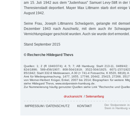
am 15. Juli 1942 aus dem "Judenhaus" Samuel Levy-Stift in der
Theresienstadt deportiert. Mayer Max Littmann starb dort einig
August 1942.
Seine Frau, Joseph Littmanns Schwägerin, gelangte mit demse
Dezember 1943 nach Auschwitz, mit dem auch ihr Schwager
Vernichtungslager geschickt wurden. Auch sie wurde dort ermordet.
Stand September 2015
© Recherche Hildegard Thevs
Quellen: 1; 2 (R 1940/374); 4; 5; 7; AB Hamburg; StaH 213-11, 0489/42;
824/1896; 589-456/1907; 808-504/1919; 3522-504/1925; 6071-157/192
85/1942; StaH 332-8 Meldewesen, A 30 (= 741-4 Fotoarchiv, K 6520, 6818); 
Amt für Wiedergutmachung, 1477, 1655, 17746, 20442, 25415, 27268, 35171;
von Werner-Herbert Krüger, Enkel, 2007 bis 2014; Biographien für weitere Mitg
siehe Hildegard Thevs, www.stolperstein-hamburg.de.
Zur Nummerierung häufig genutzter Quellen siehe Link "Recherche und Quelle
druckansicht
/
Seitenanfang
Der Stolperstein i
IMPRESSUM / DATENSCHUTZ
KONTAKT
Stein in Hamburg v