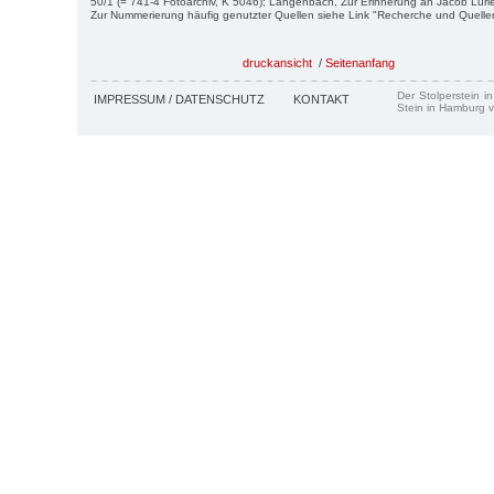
50/1 (= 741-4 Fotoarchiv, K 5046); Langenbach, Zur Erinnerung an Jacob Luri
Zur Nummerierung häufig genutzter Quellen siehe Link "Recherche und Quelle
druckansicht
/
Seitenanfang
Der Stolperstein i
IMPRESSUM / DATENSCHUTZ
KONTAKT
Stein in Hamburg v