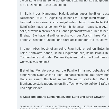
Jacob Lurie musste seine gut gehende Zahnarztpraxis aufgeben.
am 31. Dezember 1938 das Leben.
Im Bericht des Hamburger Hafenkrankenhauses heißt es, das
Dezember 1938 in Begleitung seiner Frau eingeliefert wurde. E
bewusstlos in seiner Praxis aufgefunden. Jacob Lurie hatte Gi
Schriftstück hatte er seinen Willen hinterlassen, dass kein Ar
solle, er wolle nicht wieder ins Leben gebracht werden. Denselbe
Ehefrau. Sie hatte allerdings nichts von der Absicht ihres Ma
Leben zu scheiden. Jacob Lurie starb am folgenden Tag im Alter vo
In einem Abschiedsbrief an seine Frau hatte er seinen Entschlus
keine Kennkarte haben, keine Fingerabdrücke, keine Israels i
Töchterchens und in den Deinen Papieren und ich will und muss v
wer weiß was kommt!!"
Erst einige Monate zuvor war die Familie in ihr neu gebautes 
eingezogen. Nach Jacob Luries Tod sah sich seine Frau gezwung
Haus zu einem Bruchteil seines Wertes zu verkaufen. Der Ant
Blankenese stark zugenommen, ihre Tochter wurde auf der Straße 
und angefeindet.
© Katja Rosemarie Langenbach, geb. Lurie und Birgit Gewehr
Quellen: 4; StaH 351-11 Amt für Wiedergutmachung, 18360 (Lurie, Annie);