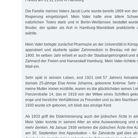
Freitod am 31.12.1938 in Hamburg
Die Familie meines Vaters Jacob Lurie wurde bereits 1869 von der
Regierung eingebürgert. Mein Vater hatte eine ältere Schwe
natürlichen Todes starb und in Berlin-Weißensee bestattet wur
Bruder, der später als Arzt in Hamburg-Wandsbek praktizierte
wählte.
Mein Vater belegte zunächst Pharmazie an der Universität in Köni
approbiert und studierte später Zahnmedizin in Breslau mit de
1900. Im selben Jahr erhielt er auch die Staatsangehörigkeit und
Zahnarzt der Freien und Hansestadt Hamburg. Mein Vater richtete
Wall ein.
Sehr spät in seinem Leben, erst 1921 (mit 57 Jahren) heiratet
damals 25-jährige Else Annie Johanna, geborene Kobrow. Sehr g
meine Mutter immer erzählte, waren es die glücklichsten seines L
Panzerstraße 14, das er 1918 von der Witwe eines Schiffers gekau
enge und herzliche Verhältnisse zu Freunden und zu den Nachbarn
1930 wurde ich geboren, ich blieb das einzige Kind.
Ab 1933 griff die Diskriminierung auch der jüdischen Ärzte in al
Mein Vater konnte in seinem Alter an eine Auswanderung und 
mehr denken. Ab Januar 1938 verloren die jüdischen Ärzte ihre
am 30. September ihre Approbation – für Zahnärzte galt dies a