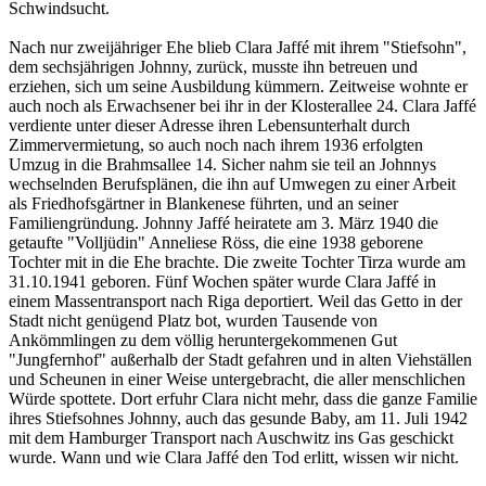
Schwindsucht.
Nach nur zweijähriger Ehe blieb Clara Jaffé mit ihrem "Stiefsohn",
dem sechsjährigen Johnny, zurück, musste ihn betreuen und
erziehen, sich um seine Ausbildung kümmern. Zeitweise wohnte er
auch noch als Erwachsener bei ihr in der Klosterallee 24. Clara Jaffé
verdiente unter dieser Adresse ihren Lebensunterhalt durch
Zimmervermietung, so auch noch nach ihrem 1936 erfolgten
Umzug in die Brahmsallee 14. Sicher nahm sie teil an Johnnys
wechselnden Berufsplänen, die ihn auf Umwegen zu einer Arbeit
als Friedhofsgärtner in Blankenese führten, und an seiner
Familiengründung. Johnny Jaffé heiratete am 3. März 1940 die
getaufte "Volljüdin" Anneliese Röss, die eine 1938 geborene
Tochter mit in die Ehe brachte. Die zweite Tochter Tirza wurde am
31.10.1941 geboren. Fünf Wochen später wurde Clara Jaffé in
einem Massentransport nach Riga deportiert. Weil das Getto in der
Stadt nicht genügend Platz bot, wurden Tausende von
Ankömmlingen zu dem völlig heruntergekommenen Gut
"Jungfernhof" außerhalb der Stadt gefahren und in alten Viehställen
und Scheunen in einer Weise untergebracht, die aller menschlichen
Würde spottete. Dort erfuhr Clara nicht mehr, dass die ganze Familie
ihres Stiefsohnes Johnny, auch das gesunde Baby, am 11. Juli 1942
mit dem Hamburger Transport nach Auschwitz ins Gas geschickt
wurde. Wann und wie Clara Jaffé den Tod erlitt, wissen wir nicht.