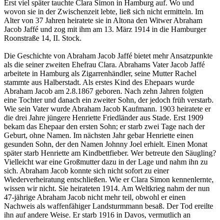
Erst viel später tauchte Clara Simon in Hamburg auf. Wo und
wovon sie in der Zwischenzeit lebte, ließ sich nicht ermitteln. Im
Alter von 37 Jahren heiratete sie in Altona den Witwer Abraham
Jacob Jaffé und zog mit ihm am 13. März 1914 in die Hamburger
Roonstraße 14, II. Stock.
Die Geschichte von Abraham Jacob Jaffé bietet mehr Ansatzpunkte
als die seiner zweiten Ehefrau Clara. Abrahams Vater Jacob Jaffé
arbeitete in Hamburg als Zigarrenhändler, seine Mutter Rachel
stammte aus Halberstadt. Als erstes Kind des Ehepaars wurde
Abraham Jacob am 2.8.1867 geboren. Nach zehn Jahren folgten
eine Tochter und danach ein zweiter Sohn, der jedoch früh verstarb.
Wie sein Vater wurde Abraham Jacob Kaufmann. 1903 heiratete er
die drei Jahre jüngere Henriette Friedländer aus Stade. Erst 1909
bekam das Ehepaar den ersten Sohn; er starb zwei Tage nach der
Geburt, ohne Namen. Im nächsten Jahr gebar Henriette einen
gesunden Sohn, der den Namen Johnny Joel erhielt. Einen Monat
später starb Henriette am Kindbettfieber. Wer betreute den Säugling?
Vielleicht war eine Großmutter dazu in der Lage und nahm ihn zu
sich. Abraham Jacob konnte sich nicht sofort zu einer
Wiederverheiratung entschließen. Wie er Clara Simon kennenlernte,
wissen wir nicht. Sie heirateten 1914. Am Weltkrieg nahm der nun
47-jährige Abraham Jacob nicht mehr teil, obwohl er einen
Nachweis als waffenfähiger Landsturmmann besaß. Der Tod ereilte
ihn auf andere Weise. Er starb 1916 in Davos, vermutlich an