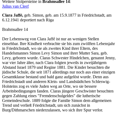
Weitere Stolpersteine in
Brahmsallee 14
:
Julius van Cleef
Clara Jaffé,
geb. Simon, geb. am 15.9.1877 in Friedrichstadt, am
6.12.1941 deportiert nach Riga
Brahmsallee 14
Der Lebensweg von Clara Jaffé ist nur an wenigen Stellen
einsehbar. Ihre Kindheit verbrachte sie bis zum zwölften Lebensjahr
in Friedrichstadt, wo sie als zweites Kind ihrer Eltern, des
Handelsmannes Simon Levy Simon und ihrer Mutter Sara, geb.
Levy, geboren wurde. Claras Schwester Hindelchen, genannt Jenny,
war vier Jahre älter, nach Clara folgten jeweils in zweijährigem
Abstand Israel 1879 und Regine 1881. Die Kinder besuchten die
jüdische Schule, die seit 1871 allerdings nur noch aus einer einzigen
Gesamtklasse bestand und bald ganz aufgelöst wurde. Denn aus
Friedrichstadt und anderen Klein- und Landstädtchen Schleswig-
Holsteins zog es viele Juden weg an Orte, wo sie bessere
Arbeitsbedingungen fanden. Claras jüngere Geschwister besuchten
gegen Zahlung eines "Fremdenschulgeldes" die lutherische
Gemeindeschule. 1889 folgte die Familie Simon dem allgemeinen
Trend und verließ Friedrichstadt, um sich zunächst in
Burg/Dithmarschen niederzulassen, wo sich ihre Spur verlor.