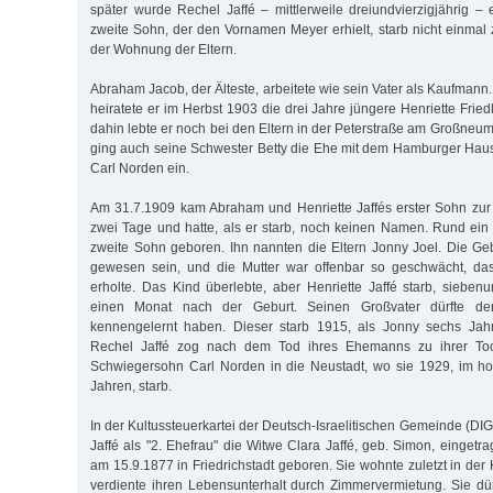
später wurde Rechel Jaffé – mittlerweile dreiundvierzigjährig –
zweite Sohn, der den Vornamen Meyer erhielt, starb nicht einmal
der Wohnung der Eltern.
Abraham Jacob, der Älteste, arbeitete wie sein Vater als Kaufmann.
heiratete er im Herbst 1903 die drei Jahre jüngere Henriette Frie
dahin lebte er noch bei den Eltern in der Peterstraße am Großneum
ging auch seine Schwester Betty die Ehe mit dem Hamburger Ha
Carl Norden ein.
Am 31.7.1909 kam Abraham und Henriette Jaffés erster Sohn zur 
zwei Tage und hatte, als er starb, noch keinen Namen. Rund ein
zweite Sohn geboren. Ihn nannten die Eltern Jonny Joel. Die G
gewesen sein, und die Mutter war offenbar so geschwächt, das
erholte. Das Kind überlebte, aber Henriette Jaffé starb, siebenu
einen Monat nach der Geburt. Seinen Großvater dürfte de
kennengelernt haben. Dieser starb 1915, als Jonny sechs Jahr
Rechel Jaffé zog nach dem Tod ihres Ehemanns zu ihrer Toc
Schwiegersohn Carl Norden in die Neustadt, wo sie 1929, im ho
Jahren, starb.
In der Kultussteuerkartei der Deutsch-Israelitischen Gemeinde (DIG
Jaffé als "2. Ehefrau" die Witwe Clara Jaffé, geb. Simon, eingetr
am 15.9.1877 in Friedrichstadt geboren. Sie wohnte zuletzt in der
verdiente ihren Lebensunterhalt durch Zimmervermietung. Sie dür