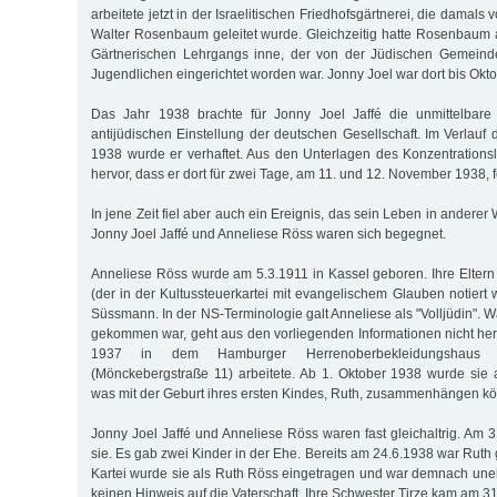
arbeitete jetzt in der Israelitischen Friedhofsgärtnerei, die damal
Walter Rosenbaum geleitet wurde. Gleichzeitig hatte Rosenbaum 
Gärtnerischen Lehrgangs inne, der von der Jüdischen Gemeinde
Jugendlichen eingerichtet worden war. Jonny Joel war dort bis Okto
Das Jahr 1938 brachte für Jonny Joel Jaffé die unmittelbare 
antijüdischen Einstellung der deutschen Gesellschaft. Im Verla
1938 wurde er verhaftet. Aus den Unterlagen des Konzentrationsl
hervor, dass er dort für zwei Tage, am 11. und 12. November 1938, 
In jene Zeit fiel aber auch ein Ereignis, das sein Leben in anderer
Jonny Joel Jaffé und Anneliese Röss waren sich begegnet.
Anneliese Röss wurde am 5.3.1911 in Kassel geboren. Ihre Elter
(der in der Kultussteuerkartei mit evangelischem Glauben notiert
Süssmann. In der NS-Terminologie galt Anneliese als "Volljüdin".
gekommen war, geht aus den vorliegenden Informationen nicht hervo
1937 in dem Hamburger Herrenoberbekleidungshaus
(Mönckebergstraße 11) arbeitete. Ab 1. Oktober 1938 wurde sie a
was mit der Geburt ihres ersten Kindes, Ruth, zusammenhängen kö
Jonny Joel Jaffé und Anneliese Röss waren fast gleichaltrig. Am 
sie. Es gab zwei Kinder in der Ehe. Bereits am 24.6.1938 war Ruth
Kartei wurde sie als Ruth Röss eingetragen und war demnach uneh
keinen Hinweis auf die Vaterschaft. Ihre Schwester Tirze kam am 31