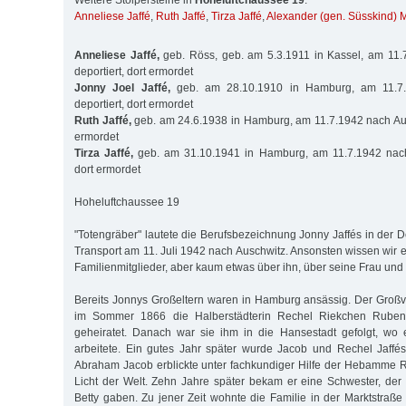
Weitere Stolpersteine in
Hoheluftchaussee 19
:
Anneliese Jaffé
,
Ruth Jaffé
,
Tirza Jaffé
,
Alexander (gen. Süsskind) 
Anneliese Jaffé,
geb. Röss, geb. am 5.3.1911 in Kassel, am 11.
deportiert, dort ermordet
Jonny Joel Jaffé,
geb. am 28.10.1910 in Hamburg, am 11.7.
deportiert, dort ermordet
Ruth Jaffé,
geb. am 24.6.1938 in Hamburg, am 11.7.1942 nach Ausc
ermordet
Tirza Jaffé,
geb. am 31.10.1941 in Hamburg, am 11.7.1942 nach 
dort ermordet
Hoheluftchaussee 19
"Totengräber" lautete die Berufsbezeichnung Jonny Jaffés in der De
Transport am 11. Juli 1942 nach Auschwitz. Ansonsten wissen wir e
Familienmitglieder, aber kaum etwas über ihn, über seine Frau und 
Bereits Jonnys Großeltern waren in Hamburg ansässig. Der Großvat
im Sommer 1866 die Halberstädterin Rechel Riekchen Ruben
geheiratet. Danach war sie ihm in die Hansestadt gefolgt, wo 
arbeitete. Ein gutes Jahr später wurde Jacob und Rechel Jaffé
Abraham Jacob erblickte unter fachkundiger Hilfe der Hebamme 
Licht der Welt. Zehn Jahre später bekam er eine Schwester, de
Betty gaben. Zu jener Zeit wohnte die Familie in der Marktstraße