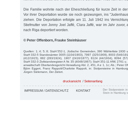
Die Familie wohnte nach der Eheschließung für kurze Zeit in de
Vor ihrer Deportation wurde sie noch gezwungen, ins "Judenhaus
ziehen. Die Deportation erfolgte am 11. Juli 1942 ins Vernichtun
Stiefmutter von Jonny Joel Jaffé, Clara Jaffé, war im Jahr zuvor
nach Riga deportiert worden.
© Peter Offenborn, Frauke Steinhäuser
Quellen: 1; 4; 5; 8; StaH 552-1, Jüdische Gemeinden, 390 Wählerliste 1930 u.
StaH 332-5 Standesämter 3005 (1104/1903), 7997 (325/1909), 8003 (546/191
(412/1915), 882 (283/1924), 1907 (2416/1877), 8124 (44/1934), 8094 (57
StaH 332-3 Zivilstandsregister A Nr. 35 (4048/1867); StaH 351-11 AfW, 2761 u
anwaltschaft Oberlandesgericht-Verwaltung Abl. 2, 451, A e 1, 1c; Ab.; Peter 
Björn Eggert, Franz Rappolt/Charlotte Rappolt, in: Stolpersteine in Hambu
Jürgen Sielemann, Der Zielort.
druckansicht
/
Seitenanfang
Der Stolperstein i
IMPRESSUM / DATENSCHUTZ
KONTAKT
Stein in Hamburg v