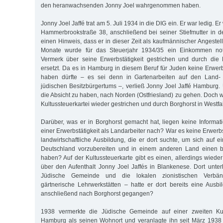
den heranwachsenden Jonny Joel wahrgenommen haben.
Jonny Joel Jaffé trat am 5. Juli 1934 in die DIG ein. Er war ledig. Er
Hammerbrookstraße 38, anschließend bei seiner Stiefmutter in der
einen Hinweis, dass er in dieser Zeit als kaufmännischer Angestellt
Monate wurde für das Steuerjahr 1934/35 ein Einkommen not
Vermerk über seine Erwerbstätigkeit gestrichen und durch die N
ersetzt. Da es in Hamburg in diesem Beruf für Juden keine Erwe
haben dürfte – es sei denn in Gartenarbeiten auf den Land- 
jüdischen Besitzbürgertums –, verließ Jonny Joel Jaffé Hamburg. 
die Absicht zu haben, nach Norden (Ostfriesland) zu gehen. Doch w
Kultussteuerkartei wieder gestrichen und durch Borghorst in Westfal
Darüber, was er in Borghorst gemacht hat, liegen keine Informati
einer Erwerbstätigkeit als Landarbeiter nach? War es keine Erwerbs
landwirtschaftliche Ausbildung, die er dort suchte, um sich auf
Deutschland vorzubereiten und in einem anderen Land einen be
haben? Auf der Kultussteuerkarte gibt es einen, allerdings wiede
über den Aufenthalt Jonny Joel Jaffés in Blankenese. Dort unte
Jüdische Gemeinde und die lokalen zionistischen Verbände
gärtnerische Lehrwerkstätten – hatte er dort bereits eine Ausbi
anschließend nach Borghorst gegangen?
1938 vermerkte die Jüdische Gemeinde auf einer zweiten Kult
Hamburg als seinen Wohnort und veranlagte ihn seit März 1938 