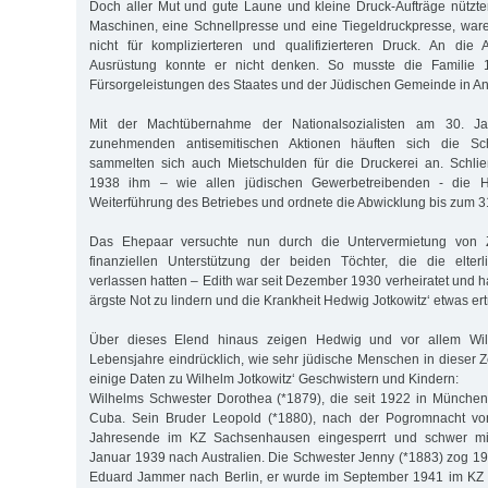
Doch aller Mut und gute Laune und kleine Druck-Aufträge nützte
Maschinen, eine Schnellpresse und eine Tiegeldruckpresse, ware
nicht für komplizierteren und qualifizierteren Druck. An die
Ausrüstung konnte er nicht denken. So musste die Familie
Fürsorgeleistungen des Staates und der Jüdischen Gemeinde in 
Mit der Machtübernahme der Nationalsozialisten am 30. 
zunehmenden antisemitischen Aktionen häuften sich die Sc
sammelten sich auch Mietschulden für die Druckerei an. Schlie
1938 ihm – wie allen jüdischen Gewerbetreibenden - die 
Weiterführung des Betriebes und ordnete die Abwicklung bis zum 3
Das Ehepaar versuchte nun durch die Untervermietung von 
finanziellen Unterstützung der beiden Töchter, die die elte
verlassen hatten – Edith war seit Dezember 1930 verheiratet und ha
ärgste Not zu lindern und die Krankheit Hedwig Jotkowitz‘ etwas ert
Über dieses Elend hinaus zeigen Hedwig und vor allem Wilhe
Lebensjahre eindrücklich, wie sehr jüdische Menschen in dieser Z
einige Daten zu Wilhelm Jotkowitz‘ Geschwistern und Kindern:
Wilhelms Schwester Dorothea (*1879), die seit 1922 in München
Cuba. Sein Bruder Leopold (*1880), nach der Pogromnacht v
Jahresende im KZ Sachsenhausen eingesperrt und schwer mi
Januar 1939 nach Australien. Die Schwester Jenny (*1883) zog 
Eduard Jammer nach Berlin, er wurde im September 1941 im KZ