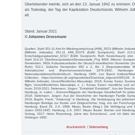
Überlebender meinte, sich an den 13. Januar 1942 zu erinnern. Offi
als Todestag, der Tag der Kapitulation Deutschlands. Wilhelm Jo
alt.
Stand: Januar 2021
© Johannes Grossmann
Quellen: StaH 351-11 Amt für Wiedergutmachung (AfW)_3523 (Wilhelm Jotkowi
(Wilhelm Jotkowitz); 351-11 AfW_35379 (Edith Gumprecht); StaH 213-
Entschädigungskammer_32117 (Edith Gumprecht, Ruth Kestenbaum); ebd. 
StaH 314-15 Oberfinanzpräsident/Devisenstelle_FVg 8606 (Werner Gumprec
Gemeinden, 992b Kultussteuerkartei der Deutsch-Israelitischen Gemeinde (Jotk
Ruth); 522-1 Jüdische Gemeinden 992 e 2, Bd. 2 (Deportationsliste M
Adressbücher und Branchenverzeichnisse 1876-1942; Hamburge
Nationalsozialismus/Gedenkbuch, Hamburg 1995; Leo Baeck Institute/Ne
Collection, https://archives.cjh.org/repositories/5/archival_objects/1065126
Wilhelm Jotkowitz, Unveröffentlichtes Manuskript, 2016; Komar, Karen: Summar
flight, Unveröffentlichtes Manuskript, o. J.; Komar, Karen: mündliche und sc
Autor, 2016-2021; Sielemann, Jürgen: "Extrablatt! Extrablatt!", Aus der Geschic
Hamburg, in: Liskor – Erinnern/Magazin der Hamburger Gesellschaft für jüdi
2019; Sielemann, Jürgen: Aus der Geschichte der Hamburger Familie Gumpre
2019; Bajohr, Frank: "Arisierung" in Hamburg, Die Verdrängung der jüdisch
Hamburger Beiträge zur Sozial- und Zeitgeschichte, hrsg. von der Forschungss
Hamburg, Band 35, 2.A. 1998; Meyer, Beate (Hrsg.): Die Verfolgung und
Juden 1933-1945, Hamburg, 2.A. 2007; Meyer, Beate: Bremer und Hamburge
Vortrag, 2017; Heinz Rosenberg, Jahre des Schreckens/…und ich blieb übri
Göttingen 1992.
druckansicht
/
Seitenanfang