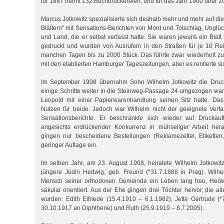
für 1887 nennt 132 Buchdruckereien, und für das Jahr 1900 über 2
Marcus Jotkowitz spezialisierte sich deshalb mehr und mehr auf die
Blättern" mit Sensations-Berichten von Mord und Totschlag, Unglü
und Land, die er selbst verfasst hatte. Sie waren jeweils ein Blatt
gedruckt und wurden von Ausrufern in den Straßen für je 10 Rei
manchen Tagen bis zu 2000 Stück. Das führte zwar wiederholt zu j
mit den etablierten Hamburger Tageszeitungen, aber es rentierte si
Im September 1908 übernahm Sohn Wilhelm Jotkowitz die Druck
einige Schritte weiter in die Steinweg-Passage 24 umgezogen war,
Leopold mit einer Papierwarenhandlung seinen Sitz hatte. Da
Nutzen für beide. Jedoch war Wilhelm nicht der geeignete Verfa
Sensationsberichte. Er beschränkte sich wieder auf Druckauf
angesichts erdrückender Konkurrenz in mühseliger Arbeit hera
gingen nur bescheidene Bestellungen (Reklamezettel, Etiketten,
geringer Auflage ein.
Im selben Jahr, am 23. August 1908, heiratete Wilhelm Jotkowitz
jüngere Jüdin Hedwig, geb. Freund (*31.7.1888 in Prag). Wilhel
Mensch seiner orthodoxen Gemeinde ein Leben lang treu, Hedw
säkular orientiert. Aus der Ehe gingen drei Töchter hervor, die 
wurden: Edith Elfriede (15.4.1910 – 6.1.1982), Jette Gertrude (*
30.10.1917 an Diphtherie) und Ruth (25.9.1919 – 8.7.2005).