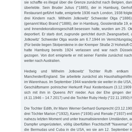
sie schaffte es illegal über die Grenze zunächst nach Belgien, d
überlebte. Sein Bruder Julius (*1885), der in Hamburg, Gerhof
Restaurant geführt hatte, emigrierte 1936 nach London, 1938 folgt
drei Kindern nach. Wilhelm Jotkowitz‘ Schwester Olga (*1886
(genannt Max) Brand (*1886), der in Hamburg, Gosslerstraße 19, e
und Innendekorationsgeschäft besessen hatte, wurden am 25. O
deportiert. Er starb dort, zugrunde gerichtet durch Zwangsarbeit
Jotkowitz‘ Schwester Olga wurde am 6.7.1944 im Vernichtungsla
(Für beide liegen Stolpersteine in der Kremper Straße 2/ Hoheluft-
hatte Hamburg bereits 1924 verlassen und war nach Düssel
gezogen. Von dort emigrierte er mit seiner Familie zunächst nach
weiter nach Australien.
Hedwig und Wilhelm Jotkowitz‘ Tochter Ruth entkam
Manchester/England. Sie arbeitete zunächst als Haushaltsgehilfin
im Warenhaus. Im September 1944 wanderte sie weiter in die USA, 
Geschäftsmann polnischer Herkunft Paul Kestenbaum (3.12.1909 
sich mit ihm in Queens /NY nieder. Aus der Ehe gingen der
(4.11.1946 – 14.7.2017) und die Tochter Ruby Hedy (*22.11.1950) h
Die Tochter Edith, ihr Mann Werner Gerhard Gumprecht (23.12.190
drei Töchter Marion (*1932), Karen (*1936) und Renate (*1937) en
nahezu letzten Moment und unter traumatisierenden Umständen, 
Dampfer umgerüsteten, völlig überfüllten Frachtschiff "Navemar" 
die Bermudas und Cuba in die USA, wo sie am 12. September i