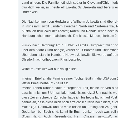
Land gingen. Die Familie ließ sich später in Cleveland/Ohio nied
glücklich weiter, mit heute elf Enkeln, 32 Urenkeln und bereits 
Ururenkeln.
Die Nachkommen von Hedwig und Wilhelm Jotkowitz sind über die
in insgesamt zwölf Ländern zwischen Nord- und Süd-Amerika, N
Australien usw. Zwei der Töchter, Karen und Renate, leben noch h
Hamburg schon mehrmals besucht. Die älteste, Marion, starb am 2
Zurück nach Hamburg: Am 7. 8.1941 - Familie Gumprecht war noc
über den Atlantik und bangte, vorbei an U-Booten und Treibminen
Überleben - starb in Hamburg Hedwig Jotkowitz. Sie wurde auf dem
Ohlsdorf nach orthodoxem Ritus bestattet.
Wilhelm Jotkowitz war nun völlig allein.
In einem Brief an die Familie seiner Tochter Edith in die USA vom 2
letzter Brief überhaupt - heißt es:
"Meine lieben Kinder! Nach aufregender Zeit, meine Nerven sin
dass ich mich um 8 Uhr schlafen legte, ist es jetzt 2 Uhr nachts, w
diese Zeilen schreibe. Zunächst habe ich bis heute täglich auf Pos
nehme an, dass diese mich noch erreicht. Ich reise noch nicht, auc
Max, Olga, Rainowitz und so viele reisen ab, Freitag den 24. geht
Gedanken bei Euch sind, könnt Ihr Euch denken, doch was soll ma
G’ttes Hand. Auch Riesenfelds, Herr Chassel usw….Wo w