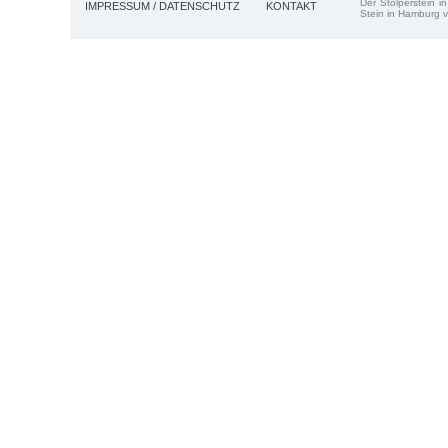
Der Stolperstein i
IMPRESSUM / DATENSCHUTZ
KONTAKT
Stein in Hamburg v