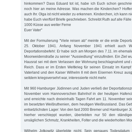
hinkommen? Dass Eduard tot ist, habe ich Euch schon geschrieb
noch hier an meine Adresse. Was machen die Kinderchen? Hoffent
auch Ihr. Olga ist nicht wieder zu erkennen. Kinderchen, ich kann n
habe Euch vier/fünf Briefe geschrieben. Schreibt Ruth auf alle Fäll
1000 Küsse aus weiter Ferne
Euer Vater"
Mit der Formulierung "Viele reisen ab" meinte er die erste Depo
25. Oktober 1941. Anfang November 1941 erhielt auch Wi
Deportationsbefehl: Er habe sich am Morgen des 7.11. im ehema
Moorweidenstraße zu seiner "Aussiedlung" einzufinden. Ein Ziel w
Hausrat sei mit dem Verlassen der Wohnung beschlagnahmt und
Reich. Dass er im Ersten Weltkrieg für seinen Einsatz im Kampf
Vaterland und den Kaiser Wilhelm II mit dem Eisernen Kreuz au
seitdem kriegsversehrt war, interessierte nicht mehr.
Mit 960 Hamburger Jüdinnen und Juden verließ der Deportationsz
November vom Hannoverschen Bahnhof in der heutigen Hafencit
und erreichte nach dreieinhalb Tagen Fahrt am 11. November sein
im besetzten Weißruthenien, dem heutigen Weißrussland. Das Get
entsetzlichsten Lager: Von den fast 2000 Bremer und Hamburger J
hierher verschleppt wurden, überlebten nur 50 den ständigen
unsäglichen Schmutz, Krankheiten, Folter und die wiederholten Mo
Wilhelm Jotkowitz überlebte nicht. Sein genaues Todesdatum i