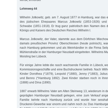
Minsk, ermordet
Lehmweg 44
Wilhelm Jotkowitz, geb. am 7. August 1877 in Hamburg, war das 
des jüdischen Ehepaares Marcus Jotkowitz (1853-1926) und B
Schwabe (1851-1918). Er trug ganz patriotisch den Namen des 
Königs und Kaisers des Deutschen Reiches Wilhelm I.
Marcus Jotkowitz, der Vater, stammte aus dem Dörfchen Miechow
damals preußischen Provinz Oberschlesien (heute polnisch), wa
nach Hamburg gekommen und als Weinhändler in die Firma Seli
Mühlenstraße in der Hamburger Neustadt eingetreten. Wilhelms Mut
Moisling bei Lübeck.
Für einige Jahre lebte die rasch wachsende Familie in Lübeck, w
Kommissionsgeschäfte und eine Buchdruckerei betrieb. Nach Wilhe
Kinder Dorothea (*1879), Leopold (*1880), Jenny (*1883), Julius
und Benno (*Hamburg 1892). Zwei Kinder starben noch in ihre
(1888) und Dina (1890).
1887 erwarb Wilhelms Vater am Alten Steinweg 13, wiederum in d
geprägten Hamburger Neustadt gelegen, eine zum Verkauf ange
Familie kehrte nach Hamburg zurück und wurde hier sesshaf
Druckerei-Gewerbe war enorm und nahm noch zu: Das Hamburger