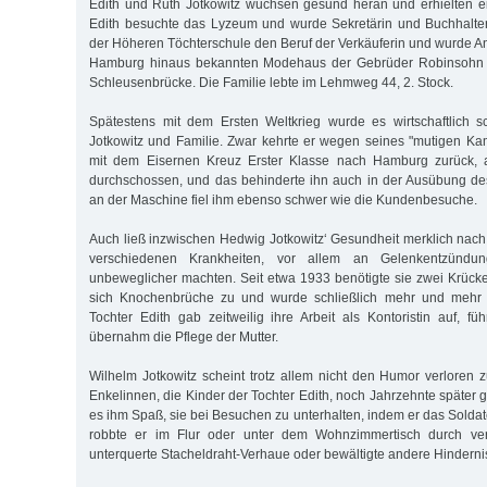
Edith und Ruth Jotkowitz wuchsen gesund heran und erhielten e
Edith besuchte das Lyzeum und wurde Sekretärin und Buchhalter
der Höheren Töchterschule den Beruf der Verkäuferin und wurde An
Hamburg hinaus bekannten Modehaus der Gebrüder Robinsohn
Schleusenbrücke. Die Familie lebte im Lehmweg 44, 2. Stock.
Spätestens mit dem Ersten Weltkrieg wurde es wirtschaftlich s
Jotkowitz und Familie. Zwar kehrte er wegen seines "mutigen Kam
mit dem Eisernen Kreuz Erster Klasse nach Hamburg zurück, 
durchschossen, und das behinderte ihn auch in der Ausübung de
an der Maschine fiel ihm ebenso schwer wie die Kundenbesuche.
Auch ließ inzwischen Hedwig Jotkowitz‘ Gesundheit merklich nach,
verschiedenen Krankheiten, vor allem an Gelenkentzündu
unbeweglicher machten. Seit etwa 1933 benötigte sie zwei Krüc
sich Knochenbrüche zu und wurde schließlich mehr und mehr be
Tochter Edith gab zeitweilig ihre Arbeit als Kontoristin auf, f
übernahm die Pflege der Mutter.
Wilhelm Jotkowitz scheint trotz allem nicht den Humor verloren 
Enkelinnen, die Kinder der Tochter Edith, noch Jahrzehnte später 
es ihm Spaß, sie bei Besuchen zu unterhalten, indem er das Solda
robbte er im Flur oder unter dem Wohnzimmertisch durch ve
unterquerte Stacheldraht-Verhaue oder bewältigte andere Hinderni