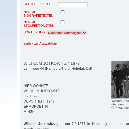
STADTTEILSUCHE
NUR MIT
BIOGRAFIETEXTEN
NUR MIT
STOLPERTONSTEIN
SORTIERUNG
zurück zur Auswahlliste
WILHELM JOTKOWITZ * 1877
Lehmweg 44 (Hamburg-Nord, Hoheluft-Ost)
HIER WOHNTE
WILHELM JOTKOWITZ
JG. 1877
Wilhelm Jotk
DEPORTIERT 1941
Gumprecht
ERMORDET IN
© Privatbesi
MINSK
Wilhelm Jotkowitz,
geb. am 7.8.1877 in Hamburg, deportiert a