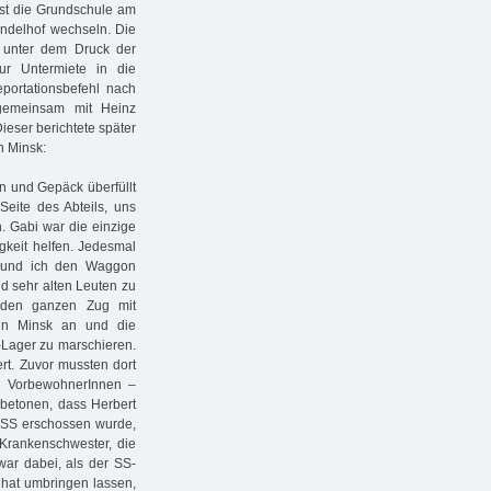
st die Grundschule am
ndelhof wechseln. Die
n unter dem Druck der
ur Untermiete in die
ortationsbefehl nach
gemeinsam mit Heinz
eser berichtete später
n Minsk:
n und Gepäck überfüllt
Seite des Abteils, uns
. Gabi war die einzige
igkeit helfen. Jedesmal
i und ich den Waggon
 sehr alten Leuten zu
 den ganzen Zug mit
in Minsk an und die
o-Lager zu marschieren.
ert. Zuvor mussten dort
n VorbewohnerInnen –
betonen, dass Herbert
r SS erschossen wurde,
 Krankenschwester, die
war dabei, als der SS-
 hat umbringen lassen,