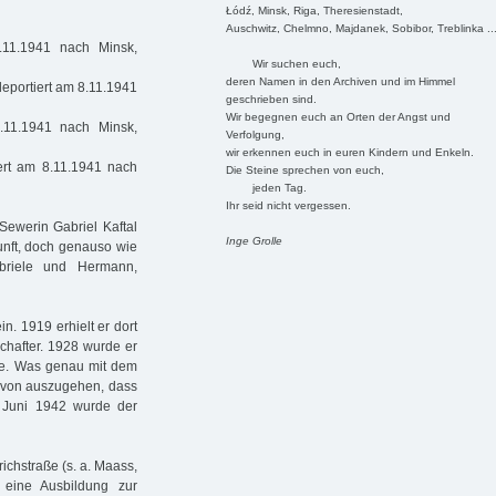
Łódź, Minsk, Riga, Theresienstadt,
Auschwitz, Chelmno, Majdanek, Sobibor, Treblinka ..
.11.1941 nach Minsk,
Wir suchen euch,
deren Namen in den Archiven und im Himmel
deportiert am 8.11.1941
geschrieben sind.
Wir begegnen euch an Orten der Angst und
.11.1941 nach Minsk,
Verfolgung,
wir erkennen euch in euren Kindern und Enkeln.
ert am 8.11.1941 nach
Die Steine sprechen von euch,
jeden Tag.
Ihr seid nicht vergessen.
Sewerin Gabriel Kaftal
Inge Grolle
unft, doch genauso wie
briele und Hermann,
in. 1919 erhielt er dort
chafter. 1928 wurde er
atte. Was genau mit dem
davon auszugehen, dass
. Juni 1942 wurde der
richstraße (s. a. Maass,
eine Ausbildung zur