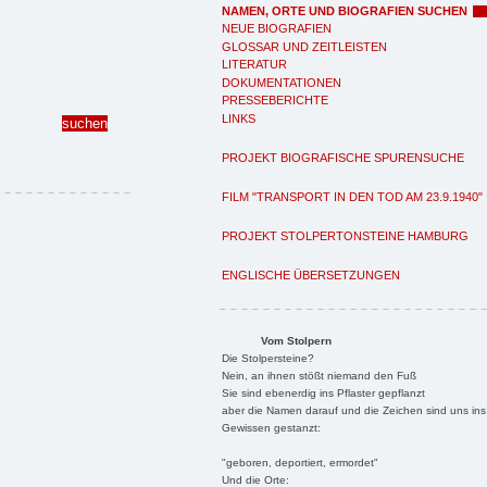
NAMEN, ORTE UND BIOGRAFIEN SUCHEN
NEUE BIOGRAFIEN
GLOSSAR UND ZEITLEISTEN
LITERATUR
DOKUMENTATIONEN
PRESSEBERICHTE
LINKS
PROJEKT BIOGRAFISCHE SPURENSUCHE
FILM "TRANSPORT IN DEN TOD AM 23.9.1940"
PROJEKT STOLPERTONSTEINE HAMBURG
ENGLISCHE ÜBERSETZUNGEN
Vom Stolpern
Die Stolpersteine?
Nein, an ihnen stößt niemand den Fuß
Sie sind ebenerdig ins Pflaster gepflanzt
aber die Namen darauf und die Zeichen sind uns ins
Gewissen gestanzt:
"geboren, deportiert, ermordet"
Und die Orte: