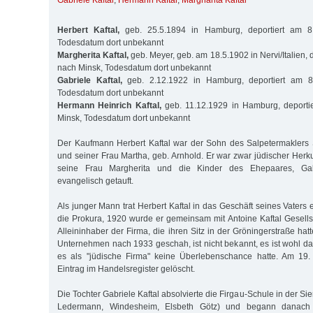
Gabriele Kaftal
,
Hermann Kaftal
,
Margharita Kaftal
Herbert Kaftal,
geb. 25.5.1894 in Hamburg, deportiert am 8
Todesdatum dort unbekannt
Margherita Kaftal,
geb. Meyer, geb. am 18.5.1902 in Nervi/Italien, 
nach Minsk, Todesdatum dort unbekannt
Gabriele Kaftal,
geb. 2.12.1922 in Hamburg, deportiert am 8
Todesdatum dort unbekannt
Hermann Heinrich Kaftal,
geb. 11.12.1929 in Hamburg, deporti
Minsk, Todesdatum dort unbekannt
Der Kaufmann Herbert Kaftal war der Sohn des Salpetermaklers 
und seiner Frau Martha, geb. Arnhold. Er war zwar jüdischer Herk
seine Frau Margherita und die Kinder des Ehepaares, Ga
evangelisch getauft.
Als junger Mann trat Herbert Kaftal in das Geschäft seines Vaters e
die Prokura, 1920 wurde er gemeinsam mit Antoine Kaftal Gesells
Alleininhaber der Firma, die ihren Sitz in der Gröningerstraße h
Unternehmen nach 1933 geschah, ist nicht bekannt, es ist wohl 
es als "jüdische Firma" keine Überlebenschance hatte. Am 19
Eintrag im Handelsregister gelöscht.
Die Tochter Gabriele Kaftal absolvierte die Firgau-Schule in der Sie
Ledermann, Windesheim, Elsbeth Götz) und begann danach 