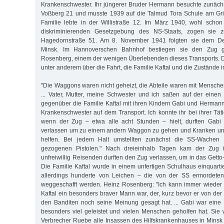
Krankenschwester. Ihr jüngerer Bruder Hermann besuchte zunäch
Voßberg 21 und musste 1939 auf die Talmud Tora Schule am Gri
Familie lebte in der Willistraße 12. Im März 1940, wohl scho
diskriminierenden Gesetzgebung des NS-Staats, zogen sie z
Hagedornstraße 51. Am 8. November 1941 folgten sie dem Dep
Minsk. Im Hannoverschen Bahnhof bestiegen sie den Zug 
Rosenberg, einem der wenigen Überlebenden dieses Transports. Di
unter anderem über die Fahrt, die Familie Kaftal und die Zustände i
"Die Waggons waren nicht geheizt, die Abteile waren mit Mensche
... Vater, Mutter, meine Schwester und ich saßen auf der einen 
gegenüber die Familie Kaftal mit ihren Kindern Gabi und Hermann
Krankenschwester auf dem Transport. Ich konnte ihr bei ihrer Tät
wenn der Zug – etwa alle acht Stunden – hielt, durften Gab
verlassen um zu einem andern Waggon zu gehen und Kranken und
helfen. Bei jedem Halt umstellten zunächst die SS-Wachen
gezogenen Pistolen." Nach dreieinhalb Tagen kam der Zug 
unfreiwillig Reisenden durften den Zug verlassen, um in das Gett
Die Familie Kaftal wurde in einem unfertigen Schulhaus einquarti
allerdings hunderte von Leichen – die von der SS ermordete
weggeschafft werden. Heinz Rosenberg: "Ich kann immer wieder 
Kaftal ein besonders braver Mann war, der, kurz bevor er von de
den Banditen noch seine Meinung gesagt hat. ... Gabi war eine
besonders viel geleistet und vielen Menschen geholfen hat. Sie 
Verbrecher Ruebe alle Insassen des Hilfskrankenhauses in Minsk