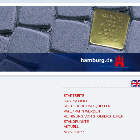
STARTSEITE
DAS PROJEKT
RECHERCHE UND QUELLEN
PATE / PATIN WERDEN
REINIGUNG VON STOLPERSTEINEN
STANDPUNKTE
AKTUELL
MOBILE APP