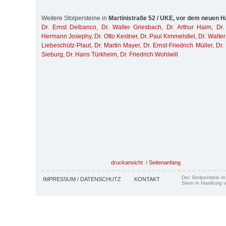
Weitere Stolpersteine in
Martinistraße 52 / UKE, vor dem neuen 
Dr. Ernst Delbanco
,
Dr. Walter Griesbach
,
Dr. Arthur Haim
,
Dr.
Hermann Josephy
,
Dr. Otto Kestner
,
Dr. Paul Kimmelstiel
,
Dr. Walte
Liebeschütz-Plaut
,
Dr. Martin Mayer
,
Dr. Ernst-Friedrich Müller
,
Dr.
Sieburg
,
Dr. Hans Türkheim
,
Dr. Friedrich Wohlwill
druckansicht
/
Seitenanfang
Der Stolperstein i
IMPRESSUM / DATENSCHUTZ
KONTAKT
Stein in Hamburg v