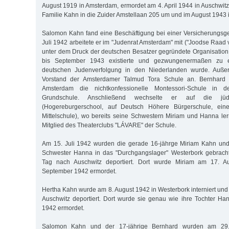
August 1919 in Amsterdam, ermordet am 4. April 1944 in Auschwitz
Familie Kahn in die Zuider Amstellaan 205 um und im August 1943 in
Salomon Kahn fand eine Beschäftigung bei einer Versicherungsge
Juli 1942 arbeitete er im "Judenrat Amsterdam" mit ("Joodse Raad
unter dem Druck der deutschen Besatzer gegründete Organisation
bis September 1943 existierte und gezwungenermaßen zu e
deutschen Judenverfolgung in den Niederlanden wurde. Auß
Vorstand der Amsterdamer Talmud Tora Schule an. Bernhard 
Amsterdam die nichtkonfessionelle Montessori-Schule in der
Grundschule. Anschließend wechselte er auf die jüd
(Hogereburgerschool, auf Deutsch Höhere Bürgerschule, eine
Mittelschule), wo bereits seine Schwestern Miriam und Hanna l
Mitglied des Theaterclubs "LÁVARE" der Schule.
Am 15. Juli 1942 wurden die gerade 16-jährge Miriam Kahn und 
Schwester Hanna in das "Durchgangslager" Westerbork gebrach
Tag nach Auschwitz deportiert. Dort wurde Miriam am 17. 
September 1942 ermordet.
Hertha Kahn wurde am 8. August 1942 in Westerbork interniert und
Auschwitz deportiert. Dort wurde sie genau wie ihre Tochter H
1942 ermordet.
Salomon Kahn und der 17-jährige Bernhard wurden am 29