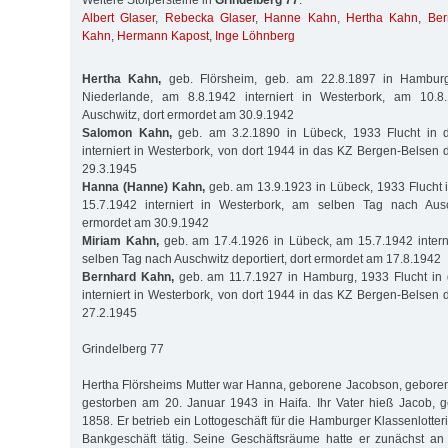
Weitere Stolpersteine in
Grindelberg 77
:
Albert Glaser
,
Rebecka Glaser
,
Hanne Kahn
,
Hertha Kahn
,
Ber
Kahn
,
Hermann Kapost
,
Inge Löhnberg
Hertha Kahn,
geb. Flörsheim, geb. am 22.8.1897 in Hamburg
Niederlande, am 8.8.1942 interniert in Westerbork, am 10.8.
Auschwitz, dort ermordet am 30.9.1942
Salomon Kahn,
geb. am 3.2.1890 in Lübeck, 1933 Flucht in d
interniert in Westerbork, von dort 1944 in das KZ Bergen-Belsen 
29.3.1945
Hanna (Hanne) Kahn,
geb. am 13.9.1923 in Lübeck, 1933 Flucht 
15.7.1942 interniert in Westerbork, am selben Tag nach Ausch
ermordet am 30.9.1942
Miriam Kahn,
geb. am 17.4.1926 in Lübeck, am 15.7.1942 intern
selben Tag nach Auschwitz deportiert, dort ermordet am 17.8.1942
Bernhard Kahn,
geb. am 11.7.1927 in Hamburg, 1933 Flucht in 
interniert in Westerbork, von dort 1944 in das KZ Bergen-Belsen 
27.2.1945
Grindelberg 77
Hertha Flörsheims Mutter war Hanna, geborene Jacobson, gebore
gestorben am 20. Januar 1943 in Haifa. Ihr Vater hieß Jacob, 
1858. Er betrieb ein Lottogeschäft für die Hamburger Klassenlotte
Bankgeschäft tätig. Seine Geschäftsräume hatte er zunächst a