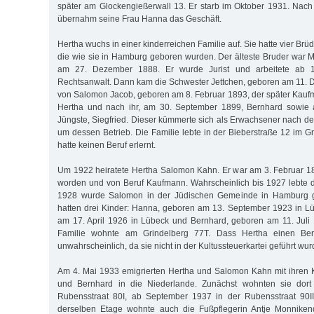
später am Glockengießerwall 13. Er starb im Oktober 1931. Nac
übernahm seine Frau Hanna das Geschäft.
Hertha wuchs in einer kinderreichen Familie auf. Sie hatte vier Brü
die wie sie in Hamburg geboren wurden. Der älteste Bruder war 
am 27. Dezember 1888. Er wurde Jurist und arbeitete ab 
Rechtsanwalt. Dann kam die Schwester Jettchen, geboren am 11. 
von Salomon Jacob, geboren am 8. Februar 1893, der später Kau
Hertha und nach ihr, am 30. September 1899, Bernhard sowie 
Jüngste, Siegfried. Dieser kümmerte sich als Erwachsener nach d
um dessen Betrieb. Die Familie lebte in der Bieberstraße 12 im Gri
hatte keinen Beruf erlernt.
Um 1922 heiratete Hertha Salomon Kahn. Er war am 3. Februar 1
worden und von Beruf Kaufmann. Wahrscheinlich bis 1927 lebte 
1928 wurde Salomon in der Jüdischen Gemeinde in Hamburg ge
hatten drei Kinder: Hanna, geboren am 13. September 1923 in L
am 17. April 1926 in Lübeck und Bernhard, geboren am 11. Juli
Familie wohnte am Grindelberg 77T. Dass Hertha einen Beru
unwahrscheinlich, da sie nicht in der Kultussteuerkartei geführt wur
Am 4. Mai 1933 emigrierten Hertha und Salomon Kahn mit ihren 
und Bernhard in die Niederlande. Zunächst wohnten sie dort
Rubensstraat 80I, ab September 1937 in der Rubensstraat 90I
derselben Etage wohnte auch die Fußpflegerin Antje Monnike