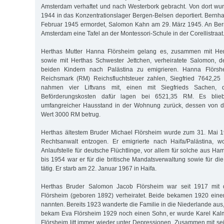
Amsterdam verhaftet und nach Westerbork gebracht. Von dort wu
1944 in das Konzentrationslager Bergen-Belsen deportiert. Bern
Februar 1945 ermordet, Salomon Kahn am 29. März 1945. An Bern
Amsterdam eine Tafel an der Montessori-Schule in der Corellistraat
Herthas Mutter Hanna Flörsheim gelang es, zusammen mit Hert
sowie mit Herthas Schwester Jettchen, verheiratete Salomon,
beiden Kindern nach Palästina zu emigrieren. Hanna Flörs
Reichsmark (RM) Reichsfluchtsteuer zahlen, Siegfried 7642,2
nahmen vier Liftvans mit, einen mit Siegfrieds Sachen, 
Beförderungskosten dafür lagen bei 6521,35 RM. Es blie
umfangreicher Hausstand in der Wohnung zurück, dessen von de
Wert 3000 RM betrug.
Herthas ältestem Bruder Michael Flörsheim wurde zum 31. Mai 1
Rechtsanwalt entzogen. Er emigrierte nach Haifa/Palästina, 
Anlaufstelle für deutsche Flüchtlinge, vor allem für solche aus H
bis 1954 war er für die britische Mandatsverwaltung sowie für di
tätig. Er starb am 22. Januar 1967 in Haifa.
Herthas Bruder Salomon Jacob Flörsheim war seit 1917 mit
Flörsheim (geboren 1892) verheiratet. Beide bekamen 1920 eine
nannten. Bereits 1923 wanderte die Familie in die Niederlande au
bekam Eva Flörsheim 1929 noch einen Sohn, er wurde Karel Ka
Flörsheim litt immer wieder unter Depressionen. Zusammen mit se