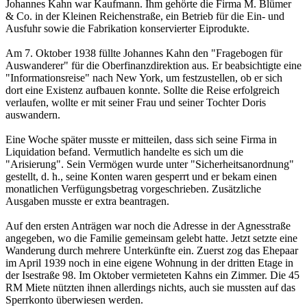
Johannes Kahn war Kaufmann. Ihm gehörte die Firma M. Blümer
& Co. in der Kleinen Reichenstraße, ein Betrieb für die Ein- und
Aus­fuhr sowie die Fabrikation konservierter Eiprodukte.
Am 7. Oktober 1938 füllte Johannes Kahn den "Fragebogen für
Auswanderer" für die Oberfinanzdirektion aus. Er beabsichtigte eine
"Informationsreise" nach New York, um festzustellen, ob er sich
dort eine Existenz aufbauen konnte. Sollte die Reise erfolgreich
verlaufen, wollte er mit seiner Frau und seiner Tochter Doris
auswandern.
Eine Woche später musste er mitteilen, dass sich seine Firma in
Liquidation befand. Vermutlich handelte es sich um die
"Arisierung". Sein Vermögen wurde unter "Sicherheitsanordnung"
gestellt, d. h., seine Konten waren gesperrt und er bekam einen
monatlichen Verfügungsbetrag vorgeschrieben. Zusätzliche
Ausgaben musste er extra beantragen.
Auf den ersten Anträgen war noch die Adresse in der Agnesstraße
angegeben, wo die Familie gemeinsam gelebt hatte. Jetzt setzte eine
Wanderung durch mehrere Unterkünfte ein. Zuerst zog das Ehepaar
im April 1939 noch in eine eigene Wohnung in der dritten Etage in
der Isestraße 98. Im Oktober vermieteten Kahns ein Zimmer. Die 45
RM Miete nützten ihnen allerdings nichts, auch sie mussten auf das
Sperrkonto überwiesen werden.