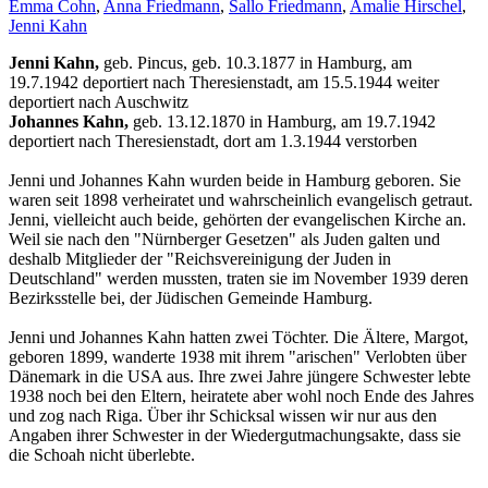
Emma Cohn
,
Anna Friedmann
,
Sallo Friedmann
,
Amalie Hirschel
,
Jenni Kahn
Jenni Kahn,
geb. Pincus, geb. 10.3.1877 in Hamburg, am
19.7.1942 deportiert nach Theresienstadt, am 15.5.1944 weiter
deportiert nach Auschwitz
Johannes Kahn,
geb. 13.12.1870 in Hamburg, am 19.7.1942
deportiert nach Theresienstadt, dort am 1.3.1944 verstorben
Jenni und Johannes Kahn wurden beide in Hamburg geboren. Sie
waren seit 1898 verheiratet und wahrscheinlich evangelisch getraut.
Jenni, vielleicht auch beide, gehörten der evangelischen Kirche an.
Weil sie nach den "Nürnberger Gesetzen" als Juden galten und
deshalb Mitglieder der "Reichsvereinigung der Juden in
Deutschland" werden mussten, traten sie im November 1939 deren
Bezirksstelle bei, der Jüdischen Gemeinde Hamburg.
Jenni und Johannes Kahn hatten zwei Töchter. Die Ältere, Margot,
geboren 1899, wanderte 1938 mit ihrem "arischen" Verlobten über
Dänemark in die USA aus. Ihre zwei Jahre jüngere Schwester lebte
1938 noch bei den Eltern, heiratete aber wohl noch Ende des Jahres
und zog nach Riga. Über ihr Schicksal wissen wir nur aus den
Angaben ihrer Schwester in der Wiedergutmachungsakte, dass sie
die Schoah nicht überlebte.