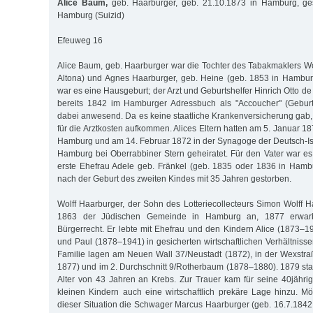
Alice Baum,
geb. Haarburger, geb. 21.10.1873 in Hamburg, ge
Hamburg (Suizid)
Efeuweg 16
Alice Baum, geb. Haarburger war die Tochter des Tabakmaklers Wol
Altona) und Agnes Haarburger, geb. Heine (geb. 1853 in Hambur
war es eine Hausgeburt; der Arzt und Geburtshelfer Hinrich Otto 
bereits 1842 im Hamburger Adressbuch als "Accoucher" (Geburts
dabei anwesend. Da es keine staatliche Krankenversicherung gab,
für die Arztkosten aufkommen. Alices Eltern hatten am 5. Januar 
Hamburg und am 14. Februar 1872 in der Synagoge der Deutsch-I
Hamburg bei Oberrabbiner Stern geheiratet. Für den Vater war es
erste Ehefrau Adele geb. Fränkel (geb. 1835 oder 1836 in Hamb
nach der Geburt des zweiten Kindes mit 35 Jahren gestorben.
Wolff Haarburger, der Sohn des Lotteriecollecteurs Simon Wolff H
1863 der Jüdischen Gemeinde in Hamburg an, 1877 erwar
Bürgerrecht. Er lebte mit Ehefrau und den Kindern Alice (1873–
und Paul (1878–1941) in gesicherten wirtschaftlichen Verhältnis
Familie lagen am Neuen Wall 37/Neustadt (1872), in der Wexstr
1877) und im 2. Durchschnitt 9/Rotherbaum (1878–1880). 1879 sta
Alter von 43 Jahren an Krebs. Zur Trauer kam für seine 40jährig
kleinen Kindern auch eine wirtschaftlich prekäre Lage hinzu. Mö
dieser Situation die Schwager Marcus Haarburger (geb. 16.7.1842 