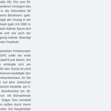
raße 46). Die zum 30.
zu weiteren Umzügen des
in die Johnsallee 69
hanna Beckmann (geb.
folgte der Umzug in die
aeli (geb. 6.6.1882 in
starb Nathan Baum dort
rde und wie auch der
ung notierte. Beerdigt
fer Friedhofs.
nanziellen Forderungen
941 sollte der erste
stadt"/Lodz fahren. Am
e erhängte sich am
ür den Suizid ist nicht
 Hannes bestätigte den
enkrankenhaus, für die
e auf dem Jüdischen
richt bestellte am 5.
Berufsverbot am 30.
nun mit Büroadresse
ur Edgar Fels vermerkt
en sollten durch Herrn
werden. Der Hauptmieter