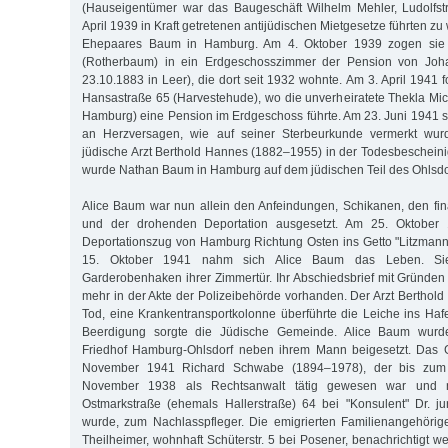
(Hauseigentümer war das Baugeschäft Wilhelm Mehler, Ludolfst
April 1939 in Kraft getretenen antijüdischen Mietgesetze führten 
Ehepaares Baum in Hamburg. Am 4. Oktober 1939 zogen sie 
(Rotherbaum) in ein Erdgeschosszimmer der Pension von Jo
23.10.1883 in Leer), die dort seit 1932 wohnte. Am 3. April 1941 
Hansastraße 65 (Harvestehude), wo die unverheiratete Thekla Mich
Hamburg) eine Pension im Erdgeschoss führte. Am 23. Juni 1941 
an Herzversagen, wie auf seiner Sterbeurkunde vermerkt wu
jüdische Arzt Berthold Hannes (1882–1955) in der Todesbescheinig
wurde Nathan Baum in Hamburg auf dem jüdischen Teil des Ohlsdor
Alice Baum war nun allein den Anfeindungen, Schikanen, den fi
und der drohenden Deportation ausgesetzt. Am 25. Oktober 1
Deportationszug von Hamburg Richtung Osten ins Getto "Litzmann
15. Oktober 1941 nahm sich Alice Baum das Leben. Si
Garderobenhaken ihrer Zimmertür. Ihr Abschiedsbrief mit Gründen f
mehr in der Akte der Polizeibehörde vorhanden. Der Arzt Berthold
Tod, eine Krankentransportkolonne überführte die Leiche ins Haf
Beerdigung sorgte die Jüdische Gemeinde. Alice Baum wurd
Friedhof Hamburg-Ohlsdorf neben ihrem Mann beigesetzt. Das Ge
November 1941 Richard Schwabe (1894–1978), der bis zum 
November 1938 als Rechtsanwalt tätig gewesen war und 
Ostmarkstraße (ehemals Hallerstraße) 64 bei "Konsulent" Dr. j
wurde, zum Nachlasspfleger. Die emigrierten Familienangehörig
Theilheimer, wohnhaft Schüterstr. 5 bei Posener, benachrichtigt 