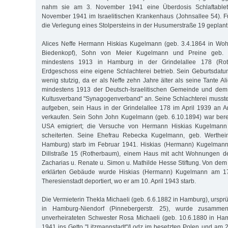
nahm sie am 3. November 1941 eine Überdosis Schlaftablet
November 1941 im Israelitischen Krankenhaus (Johnsallee 54). Fü
die Verlegung eines Stolpersteins in der Husumerstraße 19 geplant
Alices Neffe Hermann Hiskias Kugelmann (geb. 3.4.1864 in Woh
Biedenkopf), Sohn von Meier Kugelmann und Preine geb. 
mindestens 1913 in Hamburg in der Grindelallee 178 (Ro
Erdgeschoss eine eigene Schlachterei betrieb. Sein Geburtsdatu
wenig stutzig, da er als Neffe zehn Jahre älter als seine Tante Ali
mindestens 1913 der Deutsch-Israelitischen Gemeinde und dem r
Kultusverband "Synagogenverband" an. Seine Schlachterei musst
aufgeben, sein Haus in der Grindelallee 178 im April 1939 an Ar
verkaufen. Sein Sohn John Kugelmann (geb. 6.10.1894) war bere
USA emigriert; die Versuche von Hermann Hiskias Kugelmann 
scheiterten. Seine Ehefrau Rebecka Kugelmann, geb. Wertheim
Hamburg) starb im Februar 1941. Hiskias (Hermann) Kugelmann 
Dillstraße 15 (Rotherbaum), einem Haus mit acht Wohnungen de
Zacharias u. Renate u. Simon u. Mathilde Hesse Stiftung. Von de
erklärten Gebäude wurde Hiskias (Hermann) Kugelmann am 17.
Theresienstadt deportiert, wo er am 10. April 1943 starb.
Die Vermieterin Thekla Michaeli (geb. 6.6.1882 in Hamburg), ursp
in Hamburg-Niendorf (Pinnebergerstr. 25), wurde zusammen
unverheirateten Schwester Rosa Michaeli (geb. 10.6.1880 in Ha
1941 ins Getto "Litzmannstadt"/Lodz im besetzten Polen und am 2