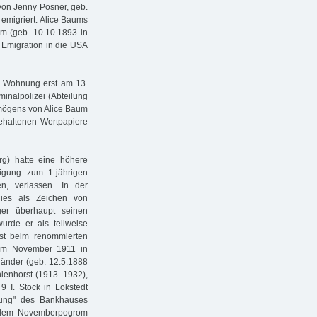
von Jenny Posner, geb.
 emigriert. Alice Baums
m (geb. 10.10.1893 in
 Emigration in die USA
ie Wohnung erst am 13.
minalpolizei (Abteilung
rmögens von Alice Baum
haltenen Wertpapiere
g) hatte eine höhere
igung zum 1-jährigen
en, verlassen. In der
 dies als Zeichen von
ger überhaupt seinen
wurde er als teilweise
ist beim renommierten
 im November 1911 in
länder (geb. 12.5.1888
hlenhorst (1913–1932),
I. Stock in Lokstedt
rung" des Bankhauses
 dem Novemberpogrom