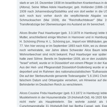
starb er am 16. Dezember 1938 im Israelitischen Krankenhaus in d
(Altona). Seine Witwe Adele Haarburger, geb. Holländer (1888–19
1939 nach Johannesburg/Südafrika und von dort weiter in die U
sich noch kurz vorher durch die verpflichtende Abgabe vo
Schmucksachen (Mai 1939), die "Reichsfluchtsteuer" (Mai 
Transferabzüge bei Überweisungen ins Ausland an ihr bereichert.
Alices Bruder Paul Haarburger (geb. 3.3.1878 in Hamburg) lebte b
Mutter, anschließend einige Wochen in Hannover und in Hambur
H. Schöning (Firma H. L. Schöning jun., Import von Wildhäuten, ge
77. Von hier verzog er im September 1893 nach Köln, wo zu diese
noch verheiratete, vier Jahre ältere Schwester Alice Baum leb
Wohnortwechsel sind nicht bekannt. Paul Haarburger war später 
hatte zwei Söhne. Bereits im September 1939, als er den zusät
"Israel" erhielt, wurde er in Düsseldorf von einem Pfleger in der Ka
Aus der Heil- und Pflegeanstalt Düsseldorf-Grafenberg wurde e
deportiert und im Rahmen des nationalsozialistischen "Euthanas
Die auf der Sterbeurkunde genannte Todesangabe "1.6.1941 Cholm
falschem Datum und Ortsangabe versehen, um Hinweise auf die
Behinderter im Deutschen Reich zu verschleiern.
Alices Cousine Frida Haarburger (geb. 6.3.1872 in Hamburg) lebte
Musiklehrerin in der Husumerstraße 19 (Hoheluft-Ost). Ab 1920 fü
nicht mehr als Hauptmieterin. Sie wohnte zuletzt als U
Curschmannstraße 31 (Hoheluft-Ost) bei Bertha Cassel, geb. Eg