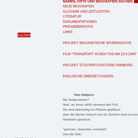
NAMEN, ORTE UND BIOGRAFIEN SUCHEN
NEUE BIOGRAFIEN
GLOSSAR UND ZEITLEISTEN
LITERATUR
DOKUMENTATIONEN
PRESSEBERICHTE
LINKS
PROJEKT BIOGRAFISCHE SPURENSUCHE
FILM "TRANSPORT IN DEN TOD AM 23.9.1940"
PROJEKT STOLPERTONSTEINE HAMBURG
ENGLISCHE ÜBERSETZUNGEN
Vom Stolpern
Die Stolpersteine?
Nein, an ihnen stößt niemand den Fuß
Sie sind ebenerdig ins Pflaster gepflanzt
aber die Namen darauf und die Zeichen sind uns ins
Gewissen gestanzt:
"geboren, deportiert, ermordet"
Und die Orte: