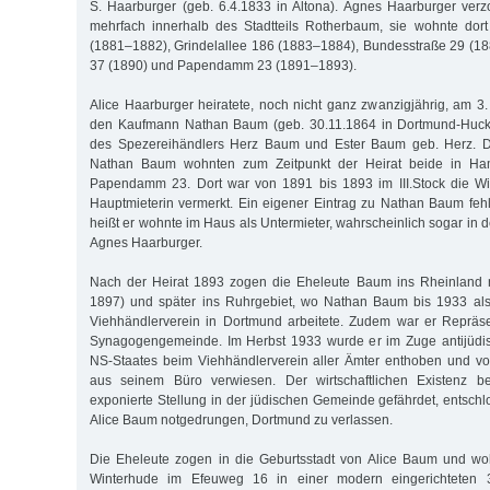
S. Haarburger (geb. 6.4.1833 in Altona). Agnes Haarburger ver
mehrfach innerhalb des Stadtteils Rotherbaum, sie wohnte dort
(1881–1882), Grindelallee 186 (1883–1884), Bundesstraße 29 (1
37 (1890) und Papendamm 23 (1891–1893).
Alice Haarburger heiratete, noch nicht ganz zwanzigjährig, am 3
den Kaufmann Nathan Baum (geb. 30.11.1864 in Dortmund-Hucka
des Spezereihändlers Herz Baum und Ester Baum geb. Herz. Di
Nathan Baum wohnten zum Zeitpunkt der Heirat beide in Ha
Papendamm 23. Dort war von 1891 bis 1893 im III.Stock die Wi
Hauptmieterin vermerkt. Ein eigener Eintrag zu Nathan Baum feh
heißt er wohnte im Haus als Untermieter, wahrscheinlich sogar in
Agnes Haarburger.
Nach der Heirat 1893 zogen die Eheleute Baum ins Rheinland 
1897) und später ins Ruhrgebiet, wo Nathan Baum bis 1933 als
Viehhändlerverein in Dortmund arbeitete. Zudem war er Repräs
Synagogengemeinde. Im Herbst 1933 wurde er im Zuge antijüd
NS-Staates beim Viehhändlerverein aller Ämter enthoben und v
aus seinem Büro verwiesen. Der wirtschaftlichen Existenz b
exponierte Stellung in der jüdischen Gemeinde gefährdet, entsch
Alice Baum notgedrungen, Dortmund zu verlassen.
Die Eheleute zogen in die Geburtsstadt von Alice Baum und woh
Winterhude im Efeuweg 16 in einer modern eingerichteten