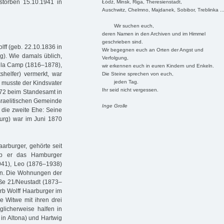
storben 15.10.1941 in
Łódź, Minsk, Riga, Theresienstadt,
Auschwitz, Chelmno, Majdanek, Sobibor, Treblinka ..
Wir suchen euch,
deren Namen in den Archiven und im Himmel
geschrieben sind.
ff (geb. 22.10.1836 in
Wir begegnen euch an Orten der Angst und
g). Wie damals üblich,
Verfolgung,
de la Camp (1816–1878),
wir erkennen euch in euren Kindern und Enkeln.
helfer) vermerkt, war
Die Steine sprechen von euch,
jeden Tag.
 musste der Kindsvater
Ihr seid nicht vergessen.
1872 beim Standesamt in
sraelitischen Gemeinde
Inge Grolle
 die zweite Ehe: Seine
urg) war im Juni 1870
aarburger, gehörte seit
b er das Hamburger
1941), Leo (1876–1938)
sen. Die Wohnungen der
aße 21/Neustadt (1873–
rb Wolff Haarburger im
e Witwe mit ihren drei
glicherweise halfen in
in Altona) und Hartwig