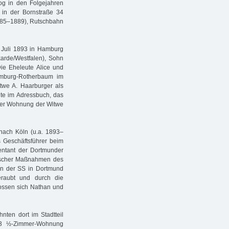
zog in den Folgejahren
 in der Bornstraße 34
885–1889), Rutschbahn
. Juli 1893 in Hamburg
rde/Westfalen), Sohn
e Eheleute Alice und
mburg-Rotherbaum im
twe A. Haarburger als
lte im Adressbuch, das
 der Wohnung der Witwe
nach Köln (u.a. 1893–
 Geschäftsführer beim
entant der Dortmunder
ischer Maßnahmen des
on der SS in Dortmund
eraubt und durch die
lossen sich Nathan und
nten dort im Stadtteil
 3 ½-Zimmer-Wohnung