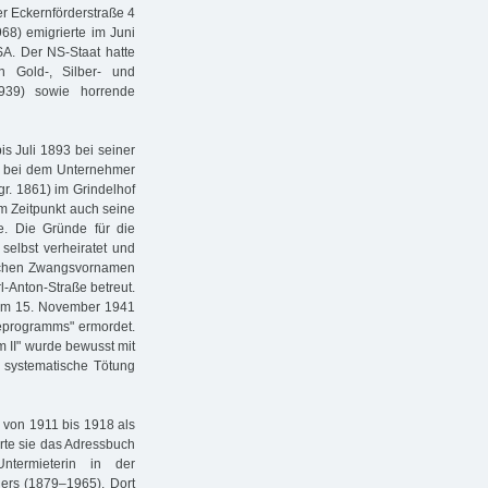
er Eckernförderstraße 4
68) emigrierte im Juni
SA. Der NS-Staat hatte
n Gold-, Silber- und
1939) sowie horrende
is Juli 1893 bei seiner
g bei dem Unternehmer
gr. 1861) im Grindelhof
m Zeitpunkt auch seine
te. Die Gründe für die
selbst verheiratet und
zlichen Zwangsvornamen
rl-Anton-Straße betreut.
r am 15. November 1941
ieprogramms" ermordet.
 II" wurde bewusst mit
 systematische Tötung
 von 1911 bis 1918 als
hrte sie das Adressbuch
ntermieterin in der
gers (1879–1965). Dort