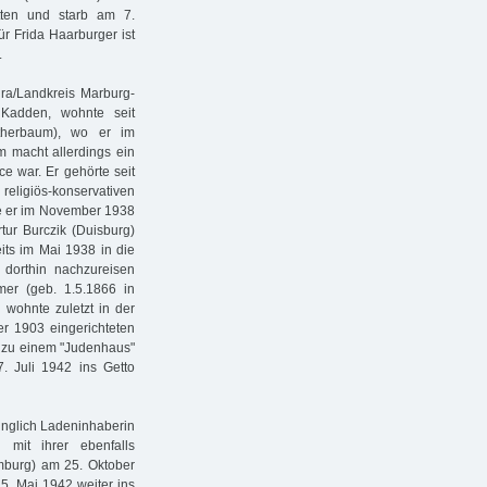
ten und starb am 7.
r Frida Haarburger ist
.
ra/Landkreis Marburg-
Kadden, wohnte seit
therbaum), wo er im
m macht allerdings ein
ce war. Er gehörte seit
eligiös-konservativen
e er im November 1938
tur Burczik (Duisburg)
its im Mai 1938 in die
dorthin nachzureisen
er (geb. 1.5.1866 in
wohnte zuletzt in der
r 1903 eingerichteten
m zu einem "Judenhaus"
 Juli 1942 ins Getto
rünglich Ladeninhaberin
 mit ihrer ebenfalls
mburg) am 25. Oktober
5. Mai 1942 weiter ins