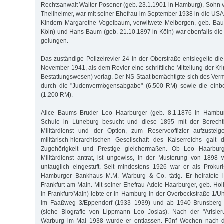
Rechtsanwalt Walter Posener (geb. 23.1.1901 in Hamburg), Sohn 
Theilheimer, war mit seiner Ehefrau im September 1938 in die USA
Kindern Margarethe Vogelbaum, verwitwete Meibergen, geb. Bau
Köln) und Hans Baum (geb. 21.10.1897 in Köln) war ebenfalls die
gelungen.
Das zuständige Polizeirevier 24 in der Oberstraße entsiegelte d
November 1941, als dem Revier eine schriftliche Mitteilung der Kri
Bestattungswesen) vorlag. Der NS-Staat bemächtigte sich des Ve
durch die "Judenvermögensabgabe" (6.500 RM) sowie die einbe
(1.200 RM).
Alice Baums Bruder Leo Haarburger (geb. 8.1.1876 in Hambur
Schule in Lüneburg besucht und diese 1895 mit der Berecht
Militärdienst und der Option, zum Reserveoffizier aufzusteig
militärisch-hierarchischen Gesellschaft des Kaiserreichs galt
Zugehörigkeit und Prestige gleichermaßen. Ob Leo Haarbur
Militärdienst antrat, ist ungewiss, in der Musterung von 1898 
untauglich eingestuft. Seit mindestens 1926 war er als Prokur
Hamburger Bankhaus M.M. Warburg & Co. tätig. Er heiratete
Frankfurt am Main. Mit seiner Ehefrau Adele Haarburger, geb. Hol
in Frankfurt/Main) lebte er in Hamburg in der Overbeckstraße 1/U
im Faaßweg 3/Eppendorf (1933–1939) und ab 1940 Brunsberg 9 
(siehe Biografie von Lippmann Leo Josias). Nach der "Arisie
Warburg im Mai 1938 wurde er entlassen. Fünf Wochen nach