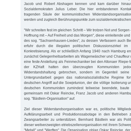
Jacob und Robert Abshagen kennen und kam darüber hinaus
Sozialdemokraten Julius Leber. Die hier entstandenen Kontak
tragenden Säule der kommunistischen Widerstandsorganisatio
werden und zugleich Berührungspunkte zum sozialdemokratischen 
"Wir schreiten fest im gleichen Schritt – Wir trotzen Not und Sorgen
Hoffnung mit – Auf Freiheit und das Morgen", diese einleitende und 
des sog. "Sachsenhausen-Liedes", zu dessen Verfassern auch Ber
erfuhr durch die illegalen politischen Diskussionszirkel im 
Konkretisierung. Als er schließlich Anfang 1940 nach Hamburg en
zunächst Gelegenheitsarbeiten als Wagenwäscher und Chauffeur na
eine feste Anstellung als Feinmechaniker bei den Altonaer Riepe-
der KZHaft hatten den überzeugten Kommunisten jedo
Widerstandshaltung gebrochen, sondern im Gegenteil seine A
Untergrundarbeit gegen das nationalsozialistische Regime fo
deutschen Angriff auf die Sowjetunion, der die völlige Isolierung 
deutschen Kommunisten zumindest teilweise beendete, baut
gemeinsam mit Oskar Reincke, Franz Jacob und anderen Hambu
sog. "Bästlein-Organisation" auf.
Ziel dieser Widerstandsorganisation war es, politische Mitglied
Aufklärungsarbeit und Produktionssabotage in den Betrieben 
Zwangsarbeiter zu unterstützen. Bernhard Bästlein war als Polit
dieser weitverzweigten etriebszellenorganisation mit ihrem Schwe
"Metall" und "Werften". Die Organisation oblag Oskar Reincke, der