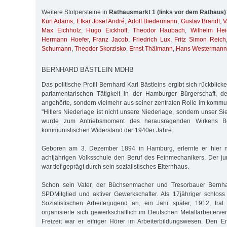
Weitere Stolpersteine in
Rathausmarkt 1 (links vor dem Rathaus)
Kurt Adams
,
Etkar Josef André
,
Adolf Biedermann
,
Gustav Brandt
,
V
Max Eichholz
,
Hugo Eickhoff
,
Theodor Haubach
,
Wilhelm Hei
Hermann Hoefer
,
Franz Jacob
,
Friedrich Lux
,
Fritz Simon Reich
Schumann
,
Theodor Skorzisko
,
Ernst Thälmann
,
Hans Westermann
BERNHARD BÄSTLEIN MDHB
Das politische Profil Bernhard Karl Bästleins ergibt sich rückblic
parlamentarischen Tätigkeit in der Hamburger Bürgerschaft, d
angehörte, sondern vielmehr aus seiner zentralen Rolle im kommu
"Hitlers Niederlage ist nicht unsere Niederlage, sondern unser Si
wurde zum Antriebsmoment des herausragenden Wirkens Be
kommunistischen Widerstand der 1940er Jahre.
Geboren am 3. Dezember 1894 in Hamburg, erlernte er hier
achtjährigen Volksschule den Beruf des Feinmechanikers. Der j
war tief geprägt durch sein sozialistisches Elternhaus.
Schon sein Vater, der Büchsenmacher und Tresorbauer Bernhar
SPDMitglied und aktiver Gewerkschafter. Als 17jähriger schloss 
Sozialistischen Arbeiterjugend an, ein Jahr später, 1912, tr
organisierte sich gewerkschaftlich im Deutschen Metallarbeiterve
Freizeit war er eifriger Hörer im Arbeiterbildungswesen. Den Er