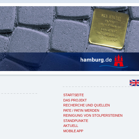
STARTSEITE
DAS PROJEKT
RECHERCHE UND QUELLEN
PATE / PATIN WERDEN
REINIGUNG VON STOLPERSTEINEN
STANDPUNKTE
AKTUELL
MOBILE APP