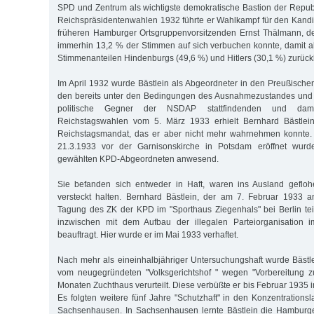
SPD und Zentrum als wichtigste demokratische Bastion der Republ
Reichspräsidentenwahlen 1932 führte er Wahlkampf für den Kand
früheren Hamburger Ortsgruppenvorsitzenden Ernst Thälmann, d
immerhin 13,2 % der Stimmen auf sich verbuchen konnte, damit ab
Stimmenanteilen Hindenburgs (49,6 %) und Hitlers (30,1 %) zurück
Im April 1932 wurde Bästlein als Abgeordneter in den Preußische
den bereits unter den Bedingungen des Ausnahmezustandes und 
politische Gegner der NSDAP stattfindenden und damit 
Reichstagswahlen vom 5. März 1933 erhielt Bernhard Bästlein
Reichstagsmandat, das er aber nicht mehr wahrnehmen konnte.
21.3.1933 vor der Garnisonskirche in Potsdam eröffnet wurd
gewählten KPD-Abgeordneten anwesend.
Sie befanden sich entweder in Haft, waren ins Ausland geflo
versteckt halten. Bernhard Bästlein, der am 7. Februar 1933 an
Tagung des ZK der KPD im "Sporthaus Ziegenhals" bei Berlin te
inzwischen mit dem Aufbau der illegalen Parteiorganisation 
beauftragt. Hier wurde er im Mai 1933 verhaftet.
Nach mehr als eineinhalbjähriger Untersuchungshaft wurde Bäst
vom neugegründeten "Volksgerichtshof " wegen "Vorbereitung 
Monaten Zuchthaus verurteilt. Diese verbüßte er bis Februar 1935
Es folgten weitere fünf Jahre "Schutzhaft" in den Konzentration
Sachsenhausen. In Sachsenhausen lernte Bästlein die Hamburg