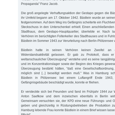
Propaganda" Franz Jacob.
Die groß angelegte Verhaftungsaktion der Gestapo gegen die Bäs
ihr Umfeld begann am 17. Oktober 1942. Bästlein wurde an seinem 
festgenommen. Auf dem Weg ins Gefängnis scheiterte ein Fluchtver
Steckschuss in den Unterschenkel erhielt. Einen anschließende
Stadthaus, dem Gestapo-Hauptquartier, überlebte er. Nach 
Verhören im berüchtigten Folterkeller des Stadthauses und in Fuh
Bästlein im Sommer 1943 zur Verurteilung nach Berlin-Plötzensee v
Bästlein hatte in seinen Verhören keinen Zweifel an 
Widerstandsaktivität gelassen. Er gab zu Protokoll, dass er
weltanschaulicher Überzeugung" verstehe und es seine langjährig
und im Konzentrationslager sowie der Beginn des Krieges gewesen
Überzeugung bestärkt hätten, "daß eine Gesellschaftsordnung
möglich sind [...] beseitigt werden muß." Was in Hamburg sch
Bästlein in Plötzensee: bei einem Luftangriff Ende 194
Gefängnisgebäude beschädigt wurde, konnte er fliehen.
Er versteckte sich bei Freunden und fand im Frühjahr 1944 zur
Anton Saefkow und dem inzwischen ebenfalls in Berlin wir
Gemeinsam versuchten sie, der KPD eine neue Führungs- und Org
geben und gleichzeitig in Rüstungsbetrieben die Produktion zu
Hamburg lebende Frau konnte Bästlein in einem Brief wissen lassen,
Pflicht".