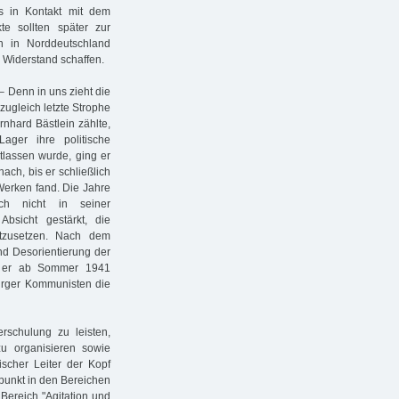
 in Kontakt mit dem
te sollten später zur
n in Norddeutschland
Widerstand schaffen.
 – Denn in uns zieht die
zugleich letzte Strophe
nhard Bästlein zählte,
Lager ihre politische
tlassen wurde, ging er
ch, bis er schließlich
Werken fand. Die Jahre
ch nicht in seiner
bsicht gestärkt, die
rtzusetzen. Nach dem
und Desorientierung der
e er ab Sommer 1941
rger Kommunisten die
erschulung zu leisten,
zu organisieren sowie
ischer Leiter der Kopf
rpunkt in den Bereichen
 Bereich "Agitation und