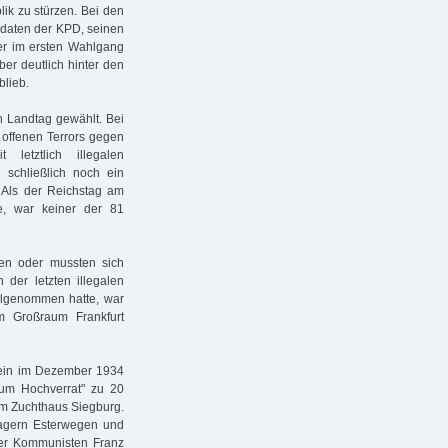
ik zu stürzen. Bei den
idaten der KPD, seinen
er im ersten Wahlgang
er deutlich hinter den
blieb.
n Landtag gewählt. Bei
offenen Terrors gegen
letztlich illegalen
 schließlich noch ein
 Als der Reichstag am
e, war keiner der 81
hen oder mussten sich
 der letzten illegalen
ilgenommen hatte, war
im Großraum Frankfurt
lein im Dezember 1934
zum Hochverrat" zu 20
 im Zuchthaus Siegburg.
slagern Esterwegen und
er Kommunisten Franz