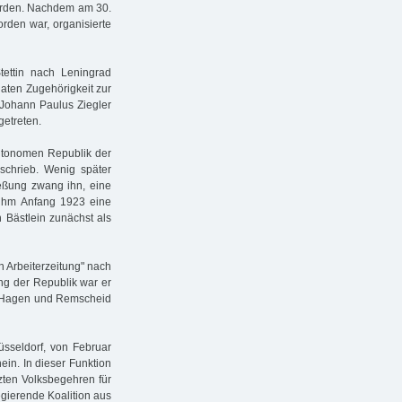
orden. Nachdem am 30.
rden war, organisierte
tettin nach Leningrad
naten Zugehörigkeit zur
Johann Paulus Ziegler
getreten.
autonomen Republik der
schrieb. Wenig später
ießung zwang ihn, eine
 ihm Anfang 1923 eine
 Bästlein zunächst als
n Arbeiterzeitung" nach
ung der Republik war er
, Hagen und Remscheid
üsseldorf, von Februar
ein. In dieser Funktion
tzten Volksbegehren für
gierende Koalition aus