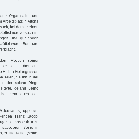
tlein-Organisation und
Arbeitsplatz in Altona
such, bei dem er einen
n Selbstmordversuch im
langen und quälenden
lsbüttel wurde Bernhard
erbracht.
den Motiven seiner
 sich als "Täter aus
e Haft in Gefängnissen
 seien, die ihn in der
, in der solche Dinge
eiterte, gelang Bernd
3, bei dem auch das
 Widerstandsgruppe um
kenden Franz Jacob.
anisationsstruktur zu
 sabotieren. Seine in
 er "tue weiter (seine)