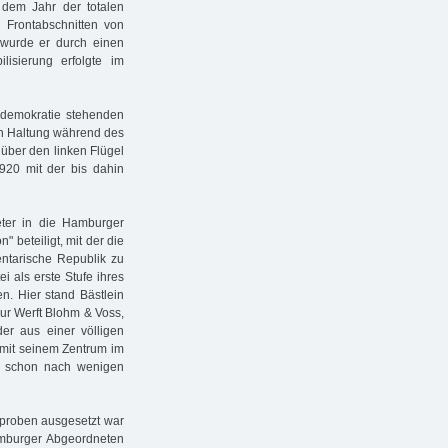
 dem Jahr der totalen
 Frontabschnitten von
wurde er durch einen
isierung erfolgte im
ldemokratie stehenden
ren Haltung während des
über den linken Flügel
920 mit der bis dahin
ter in die Hamburger
" beteiligt, mit der die
ntarische Republik zu
i als erste Stufe ihres
en. Hier stand Bästlein
ur Werft Blohm & Voss,
er aus einer völligen
 mit seinem Zentrum im
ch schon nach wenigen
ßproben ausgesetzt war
amburger Abgeordneten