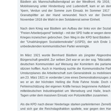
Bästlein als Mannschaftsdienstgrad an der Westfront. Ab 1916,
Mobilisierung unter Hindenburg und Ludendorff, kam er an den
Ypern, Verdun und der Somme zum Einsatz. Im Sommer 1917 
Granatsplitter an der Hand verwundet. Noch vor der Demobil
November 1918 die Wahl in den Soldatenrat seiner Einheit.
Nach dem Krieg war Bästlein am Aufbau der links von der Sozia
"Freien Arbeiterjugend" beteiligt – mit der SPD hatte er wegen de
Krieges inzwischen gebrochen. Den Weg in die KPD fand Bästlein 
der "Unabhängigen Sozialdemokratie" (USPD), der sich Ende 1
unbedeutenden kommunistischen Partei vereinigte.
Im März 1921 wurde Bernhard Bästlein als jüngster Abgeordne
Bürgerschaft gewählt. Zur selben Zeit war er an der sog. "Märzaktion
deutschen Kommunisten auf Weisung der Komintern die parlame
stürzen hofften. Auch in Hamburg suchte die Kommunistische Parte
Umsturzplanes die Arbeiterschaft zum Generalstreik zu mobilisier
am 23. März 1921 in vorderster Linie eines Demonstrationszuges z
wo er an der höchsten Helling die Rote Fahne hisste. Doch d
Fehleinschätzung der eigenen Kräfte heraus begonnene Aufstand
mitteldeutschen Industriegebiet um Merseburg und Halle, bra
Tagen unter dem massiven Einsatz von Polizeikräften zusammen.
Als die KPD nach dieser Niederlage starken parteiinternen Zerrei
und sich gar die Reichstagsfraktion spaltete, war gegen den H