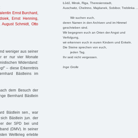
Łódź, Minsk, Riga, Theresienstadt,
:
Auschwitz, Chelmno, Majdanek, Sobibor, Treblinka ..
alentin Ernst Burchard
,
Wir suchen euch,
dsiek
,
Ernst Henning
,
deren Namen in den Archiven und im Himmel
,
August Schmidt
,
Otto
geschrieben sind.
Wir begegnen euch an Orten der Angst und
Verfolgung,
wir erkennen euch in euren Kindern und Enkeln.
Die Steine sprechen von euch,
kend weniger aus seiner
jeden Tag.
er er nur vier Monate
Ihr seid nicht vergessen.
nistischen Widerstand:
Inge Grolle
eg!" – diese Erkenntnis
rnhard Bästleins im
 nach dem Besuch der
unge Bernhard Bästlein
d Bästlein sen., war
sich Bästlein jun. der
at er der SPD bei und
rband (DMV). In seiner
sten Weltkrieg erlebte