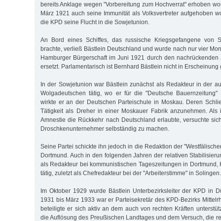
bereits Anklage wegen "Vorbereitung zum Hochverrat" erhoben w
März 1921 auch seine Immunität als Volksvertreter aufgehoben wo
die KPD seine Flucht in die Sowjetunion.
An Bord eines Schiffes, das russische Kriegsgefangene von S
brachte, verließ Bästlein Deutschland und wurde nach nur vier Mo
Hamburger Bürgerschaft im Juni 1921 durch den nachrückenden 
ersetzt. Parlamentarisch ist Bernhard Bästlein nicht in Erscheinung 
In der Sowjetunion war Bästlein zunächst als Redakteur in der 
Wolgadeutschen tätig, wo er für die "Deutsche Bauernzeitung" 
wirkte er an der Deutschen Parteischule in Moskau. Deren Schl
Tätigkeit als Dreher in einer Moskauer Fabrik anzunehmen. Als
Amnestie die Rückkehr nach Deutschland erlaubte, versuchte sich
Droschkenunternehmer selbständig zu machen.
Seine Partei schickte ihn jedoch in die Redaktion der "Westfälische
Dortmund. Auch in den folgenden Jahren der relativen Stabilisier
als Redakteur bei kommunistischen Tageszeitungen in Dortmund
tätig, zuletzt als Chefredakteur bei der "Arbeiterstimme" in Solingen.
Im Oktober 1929 wurde Bästlein Unterbezirksleiter der KPD in D
1931 bis März 1933 war er Parteisekretär des KPD-Bezirks Mittelrh
beteiligte er sich aktiv an dem auch von rechten Kräften unterstü
die Auflösung des Preußischen Landtages und dem Versuch, die re