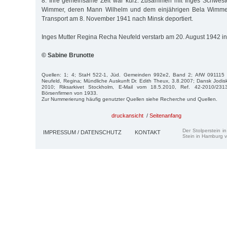
8. Ihre ge­mein­same Zeit war kurz. Zusammen mit Inges Schweste
Wimmer, deren Mann Wilhelm und dem einjährigen Bela Wimme
Transport am 8. November 1941 nach Minsk deportiert.
Inges Mutter Regina Recha Neufeld verstarb am 20. August 1942 in
© Sabine Brunotte
Quellen: 1; 4; StaH 522-1, Jüd. Gemeinden 992e2, Band 2; AfW 091115
Neufeld, Regina; Mündliche Auskunft Dr. Edith Theux, 3.8.2007; Dansk Jodi
2010; Riksarkivet Stockholm, E-Mail vom 18.5.2010, Ref. 42-2010/231
Börsenfirmen von 1933.
Zur Nummerierung häufig genutzter Quellen siehe Recherche und Quellen.
druckansicht
/
Seitenanfang
Der Stolperstein i
IMPRESSUM / DATENSCHUTZ
KONTAKT
Stein in Hamburg v