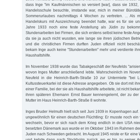
dass Inge "im Kaufmännischen so versiert [war], dass sie 1932
Handelsschule besuchte, imstande war, mich in meiner Bürotät
Sommerurlaubes nachmittags 4 Wochen zu vertreten. ... Als m
Handelskurs mit Auszeichnung beendet hatte, war es für sie u
Jahre 1933 noch eine feste Anstellung als Jüdin zu bekom
Stundenarbeiten bei Firmen, die sich erstens selbst keine feste Ang
da sie ja auch nicht wussten, wie lange sie ihren jüdischen Betr
und die christlichen Firmen durften Juden offiziell nicht besch
bekam Inge auch keine "Stundenarbeiten" mehr und verdiente ihr
Haushaltshilfe.
Im November 1938 wurde das Tabakgeschäft der Neufelds "arisiert"
wovon Inges Mutter anschließend lebte. Wahrscheinlich im Nov
Neufeld in die Heinrich-Barth-Straße 10 zur Untermiete "bei L
Kultussteuerkartei ist diese Adresse angegeben. Ob sie dort mit ihr
einer Familie, bei der sie als Haushaltshilfe arbeitete, ist nicht bekan
ihren späteren Ehemann Ernst Bauer kennengelernt, der zu der Z
Mutter im Haus Heinrich-Barth-Straße 8 wohnte.
Inges Bruder Helmuth hielt sich seit Juni 1939 in Kopenhagen auf. S
ungewöhnlich für einen deutschen Flüchtling: Er musste noch ein
wechseln, bevor er sich nach dem Krieg endlich in den USA nie
besetzten Dänemark aus wurde er im Oktober 1943 im Rahmen der 
Juden nach Schweden gebracht. Im August 1945 reiste er für ei
und kehrte dann nach Stockholm zurück, wo er bis zu seiner A