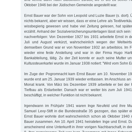
Oktober 1946 bei der Jüdischen Gemeinde angestellt war.
Ernst Bauer war der Sohn von Leopold und Luzie Bauer (s. dort). Ü
nichts bekannt, aber wir wissen, dass er eine Lehre als Textilverkä
wissbegierig gewesen und habe viel Zeitung gelesen, hat späte
erzählt. Anhand der Sozialversicherungsunterlagen lässt sich sei
nachverfolgen: Von Dezember 1927 bis 1931 arbeitete Ernst in d
Juli und August verkürzt, wahrscheinlich wegen der Weltwirts
demselben Grund war er von November 1932 an arbeitslos. Im 
wieder eine feste Anstellung und war in der Firma Hugo Harti
Bankabteilung, tätig. Zu der Zeit konnte er auch seine Mutter un
Kultussteuerkartei wurde im Januar 1938 notiert: "Wird vom Sohn Er
Im Zuge der Pogromnacht kam Ernst Bauer am 10. November 193
wurde erst am 25. Januar 1939 wieder entlassen. Im Anschluss an 
Monat krank. Von März bis Dezember 1939 arbeitete er bei der 
Tiefbau als Erdarbeiter. Danach war er weiter bis zum Juli 1941 
beschäftigt, in welcher Funktion ist nicht bekannt.
Irgendwann im Frühjahr 1941 waren Inge Neufeld und ihre Mut
Samuel Levy-Stift in die Bundesstraße 35 gezogen, das später 
Ernst Bauer wohnte dort wahrscheinlich schon ab Oktober 1940 m
Bauer zusammen. Am 10. April 1941 heirateten Inge und Ernst. D
anscheinend eine Unterkunft in ihrer vorigen Nachbarschaft, in de