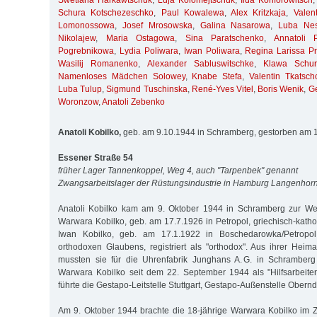
Swetlana Harkawtschuk
,
Luja Kolomejtschuk
,
Ilda Konforowitsch
Schura Kotschezeschko
,
Paul Kowalewa
,
Alex Kritzkaja
,
Valen
Lomonossowa
,
Josef Mrosowska
,
Galina Nasarowa
,
Luba Nes
Nikolajew
,
Maria Ostagowa
,
Sina Paratschenko
,
Annatoli 
Pogrebnikowa
,
Lydia Poliwara
,
Iwan Poliwara
,
Regina Larissa Pri
Wasilij Romanenko
,
Alexander Sabluswitschke
,
Klawa Schur
Namenloses Mädchen Solowey
,
Knabe Stefa
,
Valentin Tkatsch
Luba Tulup
,
Sigmund Tuschinska
,
René-Yves Vitel
,
Boris Wenik
,
G
Woronzow
,
Anatoli Zebenko
Anatoli Kobilko,
geb. am 9.10.1944 in Schramberg, gestorben am 
Essener Straße 54
früher Lager Tannenkoppel, Weg 4, auch "Tarpenbek" genannt
Zwangsarbeitslager der Rüstungsindustrie in Hamburg Langenhor
Anatoli Kobilko kam am 9. Oktober 1944 in Schramberg zur Wel
Warwara Kobilko, geb. am 17.7.1926 in Petropol, griechisch-kath
Iwan Kobilko, geb. am 17.1.1922 in Boschedarowka/Petropol, 
orthodoxen Glaubens, registriert als "orthodox". Aus ihrer Heima
mussten sie für die Uhrenfabrik Junghans A. G. in Schramberg 
Warwara Kobilko seit dem 22. September 1944 als "Hilfsarbeite
führte die Gestapo-Leitstelle Stuttgart, Gestapo-Außenstelle Obern
Am 9. Oktober 1944 brachte die 18-jährige Warwara Kobilko im 