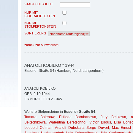
STADTTEILSUCHE
NUR MIT
BIOGRAFIETEXTEN
NUR MIT
STOLPERTONSTEIN
SORTIERUNG
zurück zur Auswahlliste
ANATOLI KOBILKO * 1944
Essener Straße 54 (Hamburg-Nord, Langenhorn)
ANATOLI KOBILKO
GEB. 9.10.1944
ERMORDET 18.2.1945
Weitere Stolpersteine in
Essener Straße 54
:
Tamara Balenow
,
Elfriede Barabanowa
,
Jury Belikowa
,
Beltschikowa
,
Walentina Beretschnoj
,
Victor Bilous
,
Elsa Boris
Leopold Colman
,
Anatoli Dubskaja
,
Serge Duvert
,
Max Ernest 