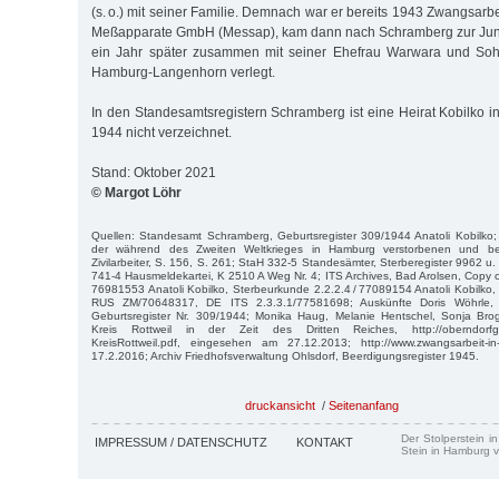
(s. o.) mit seiner Familie. Demnach war er bereits 1943 Zwangsarb
Meßapparate GmbH (Messap), kam dann nach Schramberg zur Jun
ein Jahr später zusammen mit seiner Ehefrau Warwara und Soh
Hamburg-Langenhorn verlegt.
In den Standesamtsregistern Schramberg ist eine Heirat Kobilko 
1944 nicht verzeichnet.
Stand: Oktober 2021
© Margot Löhr
Quellen: Standesamt Schramberg, Geburtsregister 309/1944 Anatoli Kobilko;
der während des Zweiten Weltkrieges in Hamburg verstorbenen und bei
Zivilarbeiter, S. 156, S. 261; StaH 332-5 Standesämter, Sterberegister 9962 u
741-4 Hausmeldekartei, K 2510 A Weg Nr. 4; ITS Archives, Bad Arolsen, Copy o
76981553 Anatoli Kobilko, Sterbeurkunde 2.2.2.4 / 77089154 Anatoli Kobilko
RUS ZM/70648317, DE ITS 2.3.3.1/77581698; Auskünfte Doris Wöhrle,
Geburtsregister Nr. 309/1944; Monika Haug, Melanie Hentschel, Sonja Br
Kreis Rottweil in der Zeit des Dritten Reiches, http://oberndorfge
KreisRottweil.pdf, eingesehen am 27.12.2013; http://www.zwangsarbeit-i
17.2.2016; Archiv Friedhofsverwaltung Ohlsdorf, Beerdigungsregister 1945.
druckansicht
/
Seitenanfang
Der Stolperstein i
IMPRESSUM / DATENSCHUTZ
KONTAKT
Stein in Hamburg v