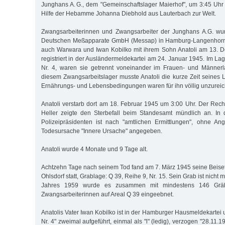
Junghans A. G., dem "Gemeinschaftslager Maierhof", um 3:45 Uhr 
Hilfe der Hebamme Johanna Diebhold aus Lauterbach zur Welt.
Zwangsarbeiterinnen und Zwangsarbeiter der Junghans A.G. wur
Deutschen Meßapparate GmbH (Messap) in Hamburg-Langenhorn 
auch Warwara und Iwan Kobilko mit ihrem Sohn Anatoli am 13. D
registriert in der Ausländermeldekartei am 24. Januar 1945. Im L
Nr. 4, waren sie getrennt voneinander im Frauen- und Männerla
diesem Zwangsarbeitslager musste Anatoli die kurze Zeit seines 
Ernährungs- und Lebensbedingungen waren für ihn völlig unzurei
Anatoli verstarb dort am 18. Februar 1945 um 3:00 Uhr. Der Re
Heller zeigte den Sterbefall beim Standesamt mündlich an. In
Polizeipräsidenten ist nach "amtlichen Ermittlungen", ohne An
Todesursache "Innere Ursache" angegeben.
Anatoli wurde 4 Monate und 9 Tage alt.
Achtzehn Tage nach seinem Tod fand am 7. März 1945 seine Beise
Ohlsdorf statt, Grablage: Q 39, Reihe 9, Nr. 15. Sein Grab ist nicht
Jahres 1959 wurde es zusammen mit mindestens 146 Gräb
Zwangsarbeiterinnen auf Areal Q 39 eingeebnet.
Anatolis Vater Iwan Kobilko ist in der Hamburger Hausmeldekartei
Nr. 4" zweimal aufgeführt, einmal als "l" (ledig), verzogen "28.11.