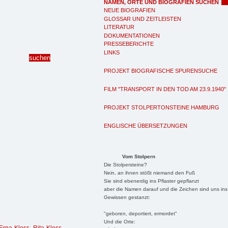
NAMEN, ORTE UND BIOGRAFIEN SUCHEN
NEUE BIOGRAFIEN
GLOSSAR UND ZEITLEISTEN
LITERATUR
DOKUMENTATIONEN
PRESSEBERICHTE
LINKS
PROJEKT BIOGRAFISCHE SPURENSUCHE
FILM "TRANSPORT IN DEN TOD AM 23.9.1940"
PROJEKT STOLPERTONSTEINE HAMBURG
ENGLISCHE ÜBERSETZUNGEN
Vom Stolpern
Die Stolpersteine?
Nein, an ihnen stößt niemand den Fuß
Sie sind ebenerdig ins Pflaster gepflanzt
aber die Namen darauf und die Zeichen sind uns ins
Gewissen gestanzt:
"geboren, deportiert, ermordet"
Und die Orte: