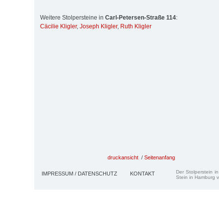
Weitere Stolpersteine in
Carl-Petersen-Straße 114
:
Cäcilie Kligler
,
Joseph Kligler
,
Ruth Kligler
druckansicht
/
Seitenanfang
Der Stolperstein i
IMPRESSUM / DATENSCHUTZ
KONTAKT
Stein in Hamburg v