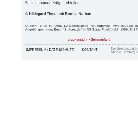
Familiennamen Krüger erhielten.
© Hildegard Thevs mit Bettina Nathan
Quellen: 1; 4; 5; Archiv KZ-Gedenkstätte Neuengamme; AfW 090315; mü
Angehörigen; Klee, Ernst, "Euthanasie" im NS-Staat, Frankfurt/M., 1989, S. 3
druckansicht
/
Seitenanfang
Der Stolperstein i
IMPRESSUM / DATENSCHUTZ
KONTAKT
Stein in Hamburg v