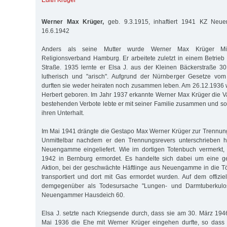
Edith Krüger
Werner Max Krüger,
geb. 9.3.1915, inhaftiert 1941 KZ Neu
16.6.1942
Anders als seine Mutter wurde Werner Max Krüger Mit
Religionsverband Hamburg. Er arbeitete zuletzt in einem Betrieb 
Straße. 1935 lernte er Elsa J. aus der Kleinen Bäckerstraße 3
lutherisch und "arisch". Aufgrund der Nürnberger Gesetze vo
durften sie weder heiraten noch zusammen leben. Am 26.12.1936
Herbert geboren. Im Jahr 1937 erkannte Werner Max Krüger die Vat
bestehenden Verbote lebte er mit seiner Familie zusammen und sorg
ihren Unterhalt.
Im Mai 1941 drängte die Gestapo Max Werner Krüger zur Trennung
Unmittelbar nachdem er den Trennungsrevers unterschrieben h
Neuengamme eingeliefert. Wie im dortigen Totenbuch vermerkt,
1942 in Bernburg ermordet. Es handelte sich dabei um eine g
Aktion, bei der geschwächte Häftlinge aus Neuengamme in die T
transportiert und dort mit Gas ermordet wurden. Auf dem offizie
demgegenüber als Todesursache "Lungen- und Darmtuberkulos
Neuengammer Hausdeich 60.
Elsa J. setzte nach Kriegsende durch, dass sie am 30. März 19
Mai 1936 die Ehe mit Werner Krüger eingehen durfte, so dass