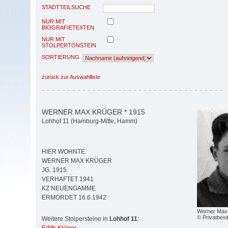
STADTTEILSUCHE
NUR MIT
BIOGRAFIETEXTEN
NUR MIT
STOLPERTONSTEIN
SORTIERUNG
zurück zur Auswahlliste
WERNER MAX KRÜGER * 1915
Lohhof 11 (Hamburg-Mitte, Hamm)
HIER WOHNTE
WERNER MAX KRÜGER
JG. 1915
VERHAFTET 1941
KZ NEUENGAMME
ERMORDET 16.6.1942
Werner Max
© Privatbesi
Weitere Stolpersteine in
Lohhof 11
: