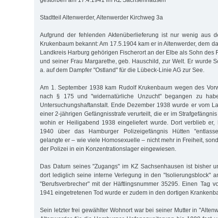
gestorben am 17.4.1941 im KZ Sachsenhausen
Stadtteil Altenwerder, Altenwerder Kirchweg 3a
Aufgrund der fehlenden Aktenüberlieferung ist nur wenig aus
Krukenbaum bekannt: Am 17.5.1904 kam er in Altenwerder, dem d
Landkreis Harburg gehörigen Fischerort an der Elbe als Sohn de
und seiner Frau Margarethe, geb. Hauschild, zur Welt. Er wurde Sc
a. auf dem Dampfer "Ostland" für die Lübeck-Linie AG zur See.
Am 1. September 1938 kam Rudolf Krukenbaum wegen des Vorwur
nach § 175 und "widernatürliche Unzucht" begangen zu hab
Untersuchungshaftanstalt. Ende Dezember 1938 wurde er vom L
einer 2-jährigen Gefängnisstrafe verurteilt, die er im Strafgefängni
wohin er Heiligabend 1938 eingeliefert wurde. Dort verblieb er,
1940 über das Hamburger Polizeigefängnis Hütten "entlasse
gelangte er – wie viele Homosexuelle – nicht mehr in Freiheit, s
der Polizei in ein Konzentrationslager eingewiesen.
Das Datum seines "Zugangs" im KZ Sachsenhausen ist bisher unbe
dort lediglich seine interne Verlegung in den "Isolierungsblock"
"Berufsverbrecher" mit der Häftlingsnummer 35295. Einen Tag v
1941 ein­getretenen Tod wurde er zudem in den dortigen Krankenbau
Sein letzter frei gewählter Wohnort war bei seiner Mutter in "Alten