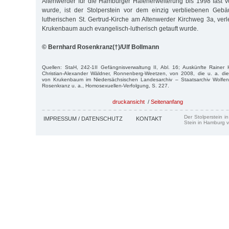
Altenwerder für die Hamburger Hafenerweiterung bis 1998 fast 
wurde, ist der Stolperstein vor dem einzig verbliebenen Gebä
lutherischen St. Gertrud-Kirche am Altenwerder Kirchweg 3a, ver
Krukenbaum auch evangelisch-lutherisch getauft wurde.
© Bernhard Rosenkranz(†)/Ulf Bollmann
Quellen: StaH, 242-1II Gefängnisverwaltung II, Abl. 16; Auskünfte Rainer 
Christian-Alexander Wäldner, Ronnenberg-Weetzen, von 2008, die u. a. d
von Krukenbaum im Niedersächsischen Landesarchiv – Staatsarchiv Wolfen
Rosenkranz u. a., Homosexuellen-Verfolgung, S. 227.
druckansicht
/
Seitenanfang
Der Stolperstein i
IMPRESSUM / DATENSCHUTZ
KONTAKT
Stein in Hamburg v